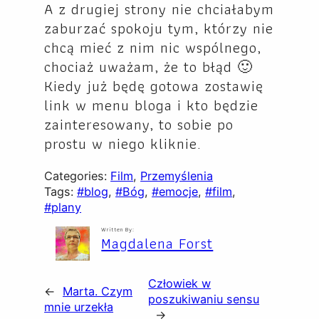
A z drugiej strony nie chciałabym
zaburzać spokoju tym, którzy nie
chcą mieć z nim nic wspólnego,
chociaż uważam, że to błąd 🙂
Kiedy już będę gotowa zostawię
link w menu bloga i kto będzie
zainteresowany, to sobie po
prostu w niego kliknie.
Categories:
Film
, 
Przemyślenia
Tags:
#blog
, 
#Bóg
, 
#emocje
, 
#film
, 
#plany
Written By:
Magdalena Forst
Człowiek w
←
Marta. Czym
poszukiwaniu sensu
mnie urzekła
→