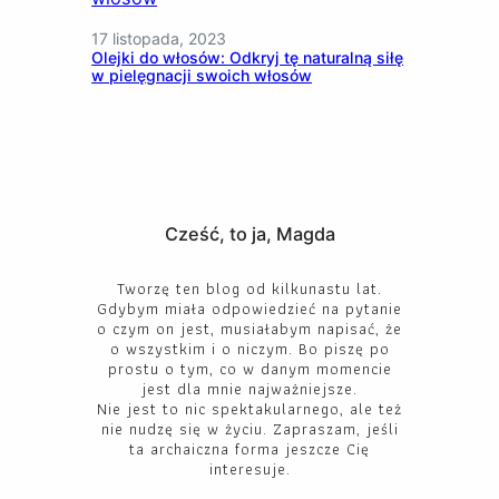
17 listopada, 2023
Olejki do włosów: Odkryj tę naturalną siłę
w pielęgnacji swoich włosów
Cześć, to ja, Magda
Tworzę ten blog od kilkunastu lat.
Gdybym miała odpowiedzieć na pytanie
o czym on jest, musiałabym napisać, że
o wszystkim i o niczym. Bo piszę po
prostu o tym, co w danym momencie
jest dla mnie najważniejsze.
Nie jest to nic spektakularnego, ale też
nie nudzę się w życiu. Zapraszam, jeśli
ta archaiczna forma jeszcze Cię
interesuje.