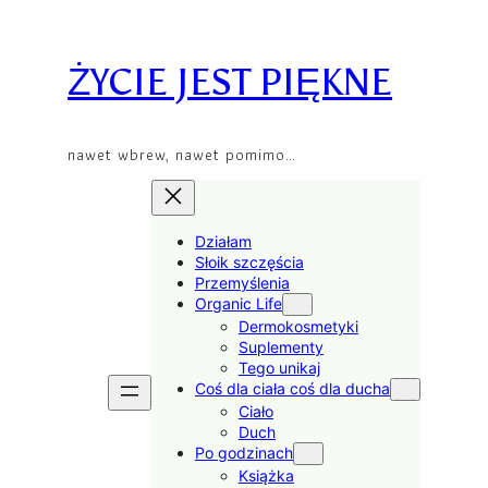
Przejdź
Skip
do
to
treści
content
ŻYCIE JEST PIĘKNE
nawet wbrew, nawet pomimo…
Działam
Słoik szczęścia
Przemyślenia
Organic Life
Dermokosmetyki
Suplementy
Tego unikaj
Coś dla ciała coś dla ducha
Ciało
Duch
Po godzinach
Książka