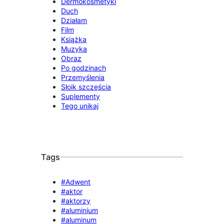
Dermokosmetyki
Duch
Działam
Film
Książka
Muzyka
Obraz
Po godzinach
Przemyślenia
Słoik szczęścia
Suplementy
Tego unikaj
Tags
#Adwent
#aktor
#aktorzy
#aluminium
#aluminum