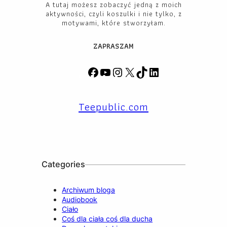
A tutaj możesz zobaczyć jedną z moich
aktywności, czyli koszulki i nie tylko, z
motywami, które stworzyłam.
ZAPRASZAM
F
Y
I
X
T
L
a
o
n
i
i
c
u
s
k
n
Teepublic.com
e
T
t
T
k
b
u
a
o
e
o
b
g
k
d
o
e
r
I
k
a
n
m
Categories
Archiwum bloga
Audiobook
Ciało
Coś dla ciała coś dla ducha