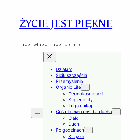
Przejdź
Skip
do
to
treści
content
ŻYCIE JEST PIĘKNE
nawet wbrew, nawet pomimo…
Działam
Słoik szczęścia
Przemyślenia
Organic Life
Dermokosmetyki
Suplementy
Tego unikaj
Coś dla ciała coś dla ducha
Ciało
Duch
Po godzinach
Książka