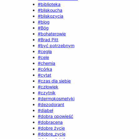
#biblioteka
#bliskoucha
#bliskozycia
#blog
#Bóg
#bohaterowie
#Brad Pitt
#być potrzebnym
#cegła
#cele
#chemia
#córka
#cytat
#czas dla siebie
#człowiek
#czytnik
#dermokosmetyki
#dezodorant
#diabeł
#dobra opowieść
#dobracena
#dobre życie
#dobre_zycie