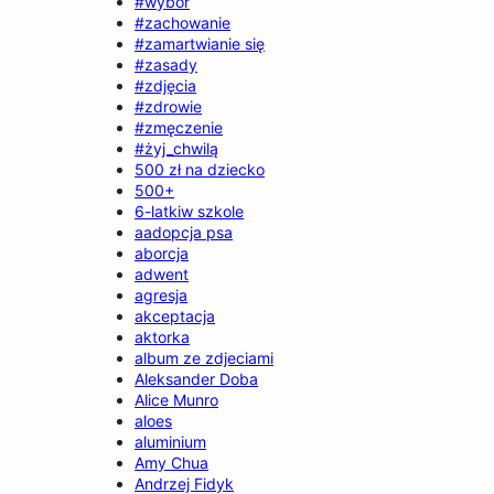
#wybór
#zachowanie
#zamartwianie się
#zasady
#zdjęcia
#zdrowie
#zmęczenie
#żyj_chwilą
500 zł na dziecko
500+
6-latkiw szkole
aadopcja psa
aborcja
adwent
agresja
akceptacja
aktorka
album ze zdjeciami
Aleksander Doba
Alice Munro
aloes
aluminium
Amy Chua
Andrzej Fidyk