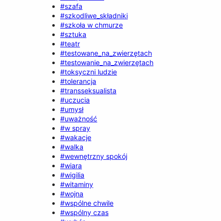
#szafa
#szkodliwe_składniki
#szkoła w chmurze
#sztuka
#teatr
#testowane_na_zwierzętach
#testowanie_na_zwierzętach
#toksyczni ludzie
#tolerancja
#transseksualista
#uczucia
#umysł
#uważność
#w spray
#wakacje
#walka
#wewnętrzny spokój
#wiara
#wigilia
#witaminy
#wojna
#wspólne chwile
#wspólny czas