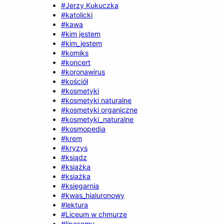
#Jerzy Kukuczka
#katolicki
#kawa
#kim jestem
#kim_jestem
#komiks
#koncert
#koronawirus
#kościół
#kosmetyki
#kosmetyki naturalne
#kosmetyki organiczne
#kosmetyki_naturalne
#kosmopedia
#krem
#kryzys
#ksiądz
#książka
#ksiażka
#księgarnia
#kwas_hialuronowy
#lektura
#Liceum w chmurze
#liposomy