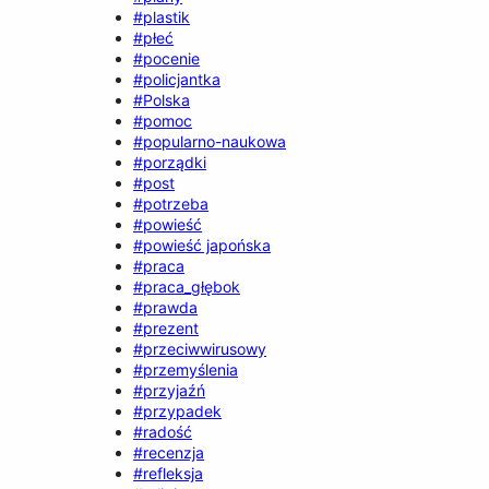
#plastik
#płeć
#pocenie
#policjantka
#Polska
#pomoc
#popularno-naukowa
#porządki
#post
#potrzeba
#powieść
#powieść japońska
#praca
#praca_głębok
#prawda
#prezent
#przeciwwirusowy
#przemyślenia
#przyjaźń
#przypadek
#radość
#recenzja
#refleksja