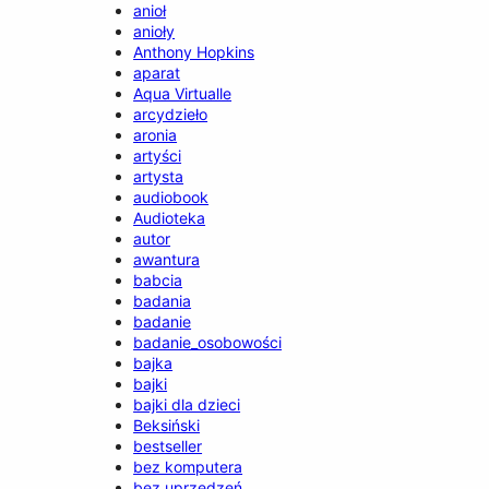
anioł
anioły
Anthony Hopkins
aparat
Aqua Virtualle
arcydzieło
aronia
artyści
artysta
audiobook
Audioteka
autor
awantura
babcia
badania
badanie
badanie_osobowości
bajka
bajki
bajki dla dzieci
Beksiński
bestseller
bez komputera
bez uprzedzeń