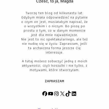
Cześć, to ja, Magda
Tworzę ten blog od kilkunastu lat.
Gdybym miała odpowiedzieć na pytanie
o czym on jest, musiałabym napisać, że
o wszystkim i o niczym. Bo piszę po
prostu o tym, co w danym momencie
jest dla mnie najważniejsze.
Nie jest to nic spektakularnego, ale też
nie nudzę się w życiu. Zapraszam, jeśli
ta archaiczna forma jeszcze Cię
interesuje.
A tutaj możesz zobaczyć jedną z moich
aktywności, czyli koszulki i nie tylko, z
motywami, które stworzyłam.
ZAPRASZAM
F
Y
I
X
T
L
a
o
n
i
i
c
u
s
k
n