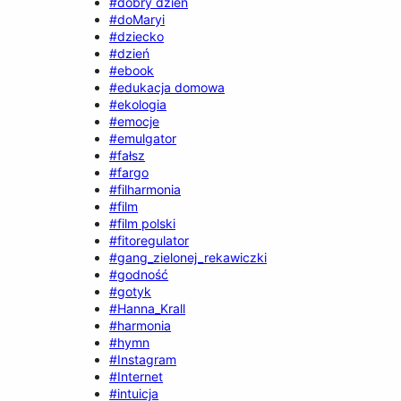
#dobry dzień
#doMaryi
#dziecko
#dzień
#ebook
#edukacja domowa
#ekologia
#emocje
#emulgator
#fałsz
#fargo
#filharmonia
#film
#film polski
#fitoregulator
#gang_zielonej_rekawiczki
#godność
#gotyk
#Hanna_Krall
#harmonia
#hymn
#Instagram
#Internet
#intuicja