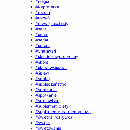
#religia
#Reporterka
#rozum
#rozwój
#rozwój_osobisty
#sens
#serce
#serial
#serum
#Shatavari
#składnik syntetyczny
#skóra
#skóra właściwa
#śpiew
#spokój
#społeczeństwo
#spotkania
#spotkanie
#środowisko
#suplement diety
#suplementy-na-menopauzę
#świetna_rozrywka
#święto
#świętowanie