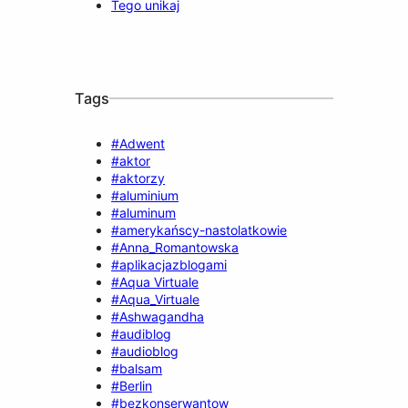
Tego unikaj
Tags
#Adwent
#aktor
#aktorzy
#aluminium
#aluminum
#amerykańscy-nastolatkowie
#Anna_Romantowska
#aplikacjazblogami
#Aqua Virtuale
#Aqua_Virtuale
#Ashwagandha
#audiblog
#audioblog
#balsam
#Berlin
#bezkonserwantow