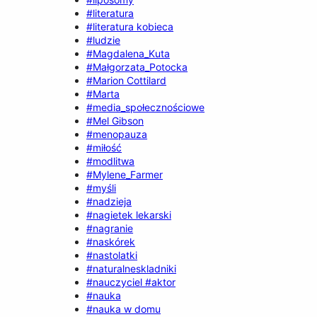
#literatura
#literatura kobieca
#ludzie
#Magdalena_Kuta
#Małgorzata_Potocka
#Marion Cottilard
#Marta
#media_społecznościowe
#Mel Gibson
#menopauza
#miłość
#modlitwa
#Mylene_Farmer
#myśli
#nadzieja
#nagietek lekarski
#nagranie
#naskórek
#nastolatki
#naturalneskladniki
#nauczyciel #aktor
#nauka
#nauka w domu