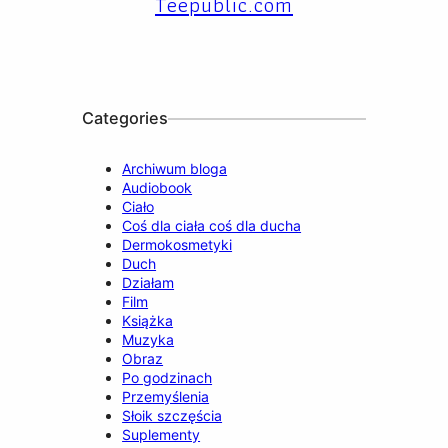
Teepublic.com
e
T
t
T
k
b
u
a
o
e
o
b
g
k
d
o
e
r
I
k
a
n
m
Categories
Archiwum bloga
Audiobook
Ciało
Coś dla ciała coś dla ducha
Dermokosmetyki
Duch
Działam
Film
Książka
Muzyka
Obraz
Po godzinach
Przemyślenia
Słoik szczęścia
Suplementy