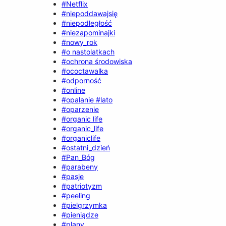
#Netflix
#niepoddawajsię
#niepodległość
#niezapominajki
#nowy_rok
#o nastolatkach
#ochrona środowiska
#ococtawalka
#odporność
#online
#opalanie #lato
#oparzenie
#organic life
#organic_life
#organiclife
#ostatni_dzień
#Pan_Bóg
#parabeny
#pasje
#patriotyzm
#peeling
#pielgrzymka
#pieniądze
#plany