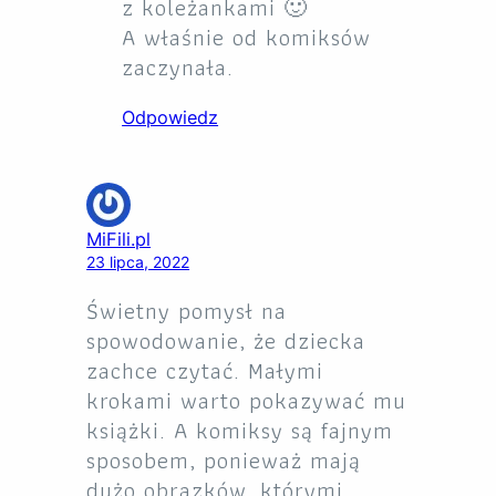
z koleżankami 🙂
A właśnie od komiksów
zaczynała.
Odpowiedz
MiFili.pl
23 lipca, 2022
Świetny pomysł na
spowodowanie, że dziecka
zachce czytać. Małymi
krokami warto pokazywać mu
książki. A komiksy są fajnym
sposobem, ponieważ mają
dużo obrazków, którymi