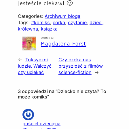
jesteście ciekawi 🙂
Categories:
Archiwum bloga
Tags:
#komiks
, 
córka
, 
czytanie
, 
dzieci
, 
królewna
, 
książka
Written By:
Magdalena Forst
←
Toksyczni
Czy czeka nas
ludzie. Walczyć
przyszłość z filmów
czy uciekać
science-fiction
→
3 odpowiedzi na “Dziecko nie czyta? To
może komiks”
pościel dziecięca