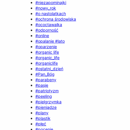
#niezapominajki
#nowy_rok
#o nastolatkach
#ochrona środowiska
#ococtawalka
#odporność
#online
#opalanie #lato
#oparzenie
#organic life
#organic_life
#organiclife
#ostatni_dzień
#Pan_Bóg
#parabeny
#pasje
#patriotyzm
#peeling
#pielgrzymka
#pieniądze
#plany
#plastik
#płeć
#pocenie