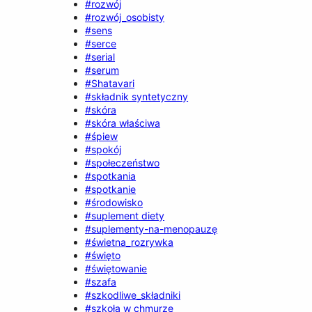
#rozwój
#rozwój_osobisty
#sens
#serce
#serial
#serum
#Shatavari
#składnik syntetyczny
#skóra
#skóra właściwa
#śpiew
#spokój
#społeczeństwo
#spotkania
#spotkanie
#środowisko
#suplement diety
#suplementy-na-menopauzę
#świetna_rozrywka
#święto
#świętowanie
#szafa
#szkodliwe_składniki
#szkoła w chmurze