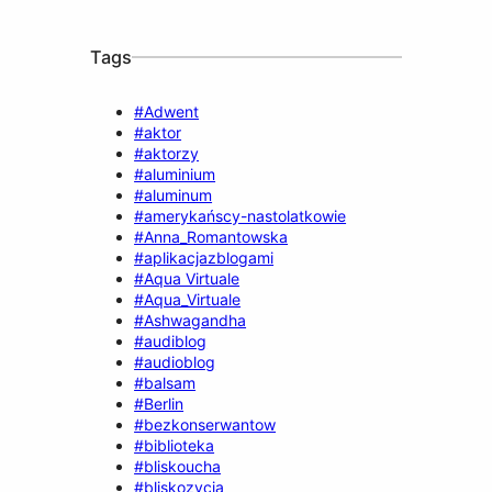
Tags
#Adwent
#aktor
#aktorzy
#aluminium
#aluminum
#amerykańscy-nastolatkowie
#Anna_Romantowska
#aplikacjazblogami
#Aqua Virtuale
#Aqua_Virtuale
#Ashwagandha
#audiblog
#audioblog
#balsam
#Berlin
#bezkonserwantow
#biblioteka
#bliskoucha
#bliskozycia