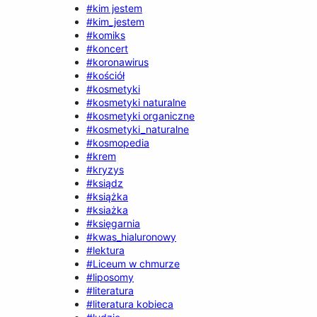
#kim jestem
#kim_jestem
#komiks
#koncert
#koronawirus
#kościół
#kosmetyki
#kosmetyki naturalne
#kosmetyki organiczne
#kosmetyki_naturalne
#kosmopedia
#krem
#kryzys
#ksiądz
#książka
#ksiażka
#księgarnia
#kwas_hialuronowy
#lektura
#Liceum w chmurze
#liposomy
#literatura
#literatura kobieca