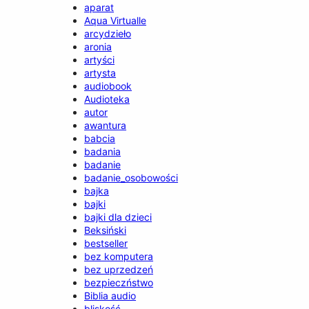
aparat
Aqua Virtualle
arcydzieło
aronia
artyści
artysta
audiobook
Audioteka
autor
awantura
babcia
badania
badanie
badanie_osobowości
bajka
bajki
bajki dla dzieci
Beksiński
bestseller
bez komputera
bez uprzedzeń
bezpieczństwo
Biblia audio
bliskość