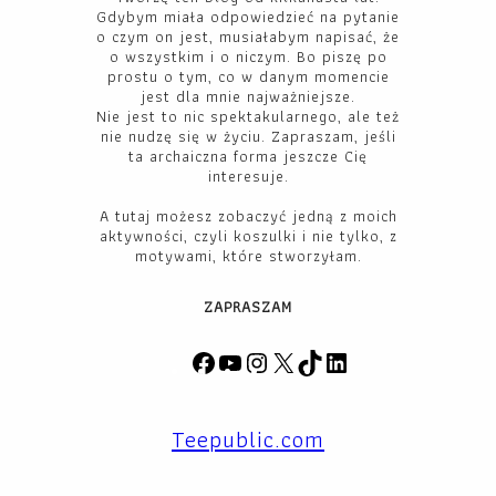
Gdybym miała odpowiedzieć na pytanie
o czym on jest, musiałabym napisać, że
o wszystkim i o niczym. Bo piszę po
prostu o tym, co w danym momencie
jest dla mnie najważniejsze.
Nie jest to nic spektakularnego, ale też
nie nudzę się w życiu. Zapraszam, jeśli
ta archaiczna forma jeszcze Cię
interesuje.
A tutaj możesz zobaczyć jedną z moich
aktywności, czyli koszulki i nie tylko, z
motywami, które stworzyłam.
ZAPRASZAM
F
Y
I
X
T
L
a
o
n
i
i
c
u
s
k
n
Teepublic.com
e
T
t
T
k
b
u
a
o
e
o
b
g
k
d