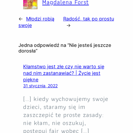
Magdalena Forst
←
Młodzi robią
Radość, tak po prostu
swoje
→
Jedna odpowiedź na “Nie jesteś jeszcze
dorosła”
Kłamstwo jest złe czy nie warto się
nad nim zastanawiać? | Życie jest
piękne
31 stycznia, 2022
[…] kiedy wychowujemy swoje
dzieci, staramy się im
zaszczepić te proste zasady:
nie kłam, nie oszukuj,
postępuj fair wobec […]