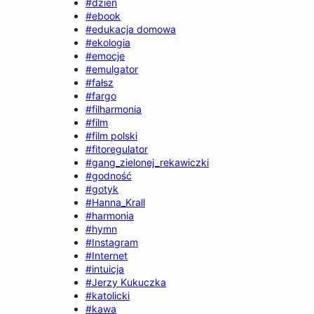
#dzień
#ebook
#edukacja domowa
#ekologia
#emocje
#emulgator
#fałsz
#fargo
#filharmonia
#film
#film polski
#fitoregulator
#gang_zielonej_rekawiczki
#godność
#gotyk
#Hanna_Krall
#harmonia
#hymn
#Instagram
#Internet
#intuicja
#Jerzy Kukuczka
#katolicki
#kawa