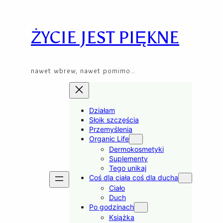
Przejdź
Skip
do
to
treści
content
ŻYCIE JEST PIĘKNE
nawet wbrew, nawet pomimo…
Działam
Słoik szczęścia
Przemyślenia
Organic Life
Dermokosmetyki
Suplementy
Tego unikaj
Coś dla ciała coś dla ducha
Ciało
Duch
Po godzinach
Książka