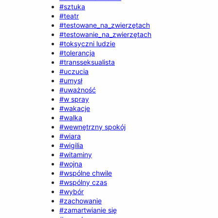
#sztuka
#teatr
#testowane_na_zwierzętach
#testowanie_na_zwierzętach
#toksyczni ludzie
#tolerancja
#transseksualista
#uczucia
#umysł
#uważność
#w spray
#wakacje
#walka
#wewnętrzny spokój
#wiara
#wigilia
#witaminy
#wojna
#wspólne chwile
#wspólny czas
#wybór
#zachowanie
#zamartwianie się