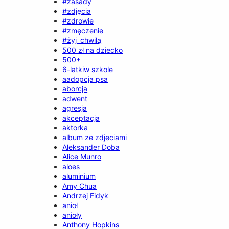
#zasady
#zdjęcia
#zdrowie
#zmęczenie
#żyj_chwilą
500 zł na dziecko
500+
6-latkiw szkole
aadopcja psa
aborcja
adwent
agresja
akceptacja
aktorka
album ze zdjeciami
Aleksander Doba
Alice Munro
aloes
aluminium
Amy Chua
Andrzej Fidyk
anioł
anioły
Anthony Hopkins