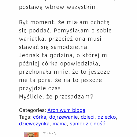
postawę wbrew wszystkim.
Był moment, że miałam ochotę
się poddać. Pomyślałam o sobie
wariatka, przecież ona musi
stawać się samodzielna.
Jednak ta godzina, o której mi
później córka opowiedziała,
przekonała mnie, że to jeszcze
nie ta pora, że na to jeszcze
przyjdzie czas.
Myślicie, że przesadzam?
Categories:
Archiwum bloga
Tags:
córka
, 
dojrzewanie
, 
dzieci
, 
dziecko
, 
dziewczynka
, 
mama
, 
samodzielność
Written By: