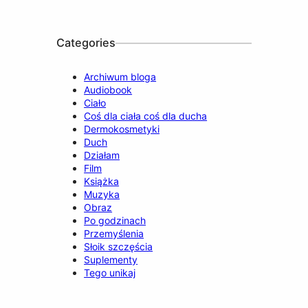
o
e
r
I
k
a
n
m
Categories
Archiwum bloga
Audiobook
Ciało
Coś dla ciała coś dla ducha
Dermokosmetyki
Duch
Działam
Film
Książka
Muzyka
Obraz
Po godzinach
Przemyślenia
Słoik szczęścia
Suplementy
Tego unikaj