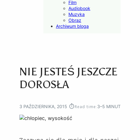
Film
Audiobook
Muzyka
Obraz
Archiwum bloga
NIE JESTEŚ JESZCZE
DOROSŁA
⏱︎
Read time:
3 PAŹDZIERNIKA, 2015
3–5 MINUT
Zaczyna się dla mnie i dla naszej