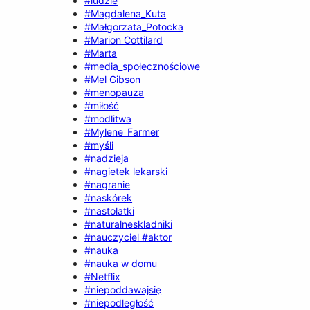
#ludzie
#Magdalena_Kuta
#Małgorzata_Potocka
#Marion Cottilard
#Marta
#media_społecznościowe
#Mel Gibson
#menopauza
#miłość
#modlitwa
#Mylene_Farmer
#myśli
#nadzieja
#nagietek lekarski
#nagranie
#naskórek
#nastolatki
#naturalneskladniki
#nauczyciel #aktor
#nauka
#nauka w domu
#Netflix
#niepoddawajsię
#niepodległość