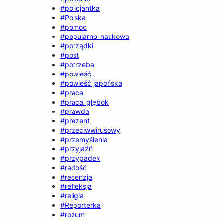
#policjantka
#Polska
#pomoc
#popularno-naukowa
#porządki
#post
#potrzeba
#powieść
#powieść japońska
#praca
#praca_głębok
#prawda
#prezent
#przeciwwirusowy
#przemyślenia
#przyjaźń
#przypadek
#radość
#recenzja
#refleksja
#religia
#Reporterka
#rozum