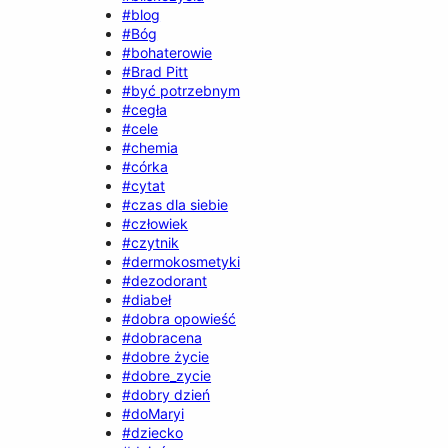
#blog
#Bóg
#bohaterowie
#Brad Pitt
#być potrzebnym
#cegła
#cele
#chemia
#córka
#cytat
#czas dla siebie
#człowiek
#czytnik
#dermokosmetyki
#dezodorant
#diabeł
#dobra opowieść
#dobracena
#dobre życie
#dobre_zycie
#dobry dzień
#doMaryi
#dziecko