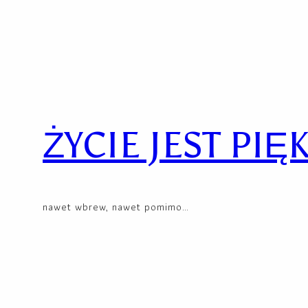
Przejdź
Skip
do
to
treści
content
ŻYCIE JEST PIĘ
nawet wbrew, nawet pomimo…