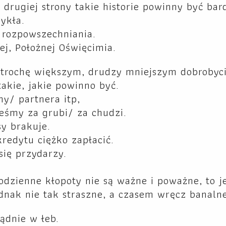
 drugiej strony takie historie powinny być bar
ykła.
a rozpowszechniania.
ej, Położnej Oświęcimia.
trochę większym, drudzy mniejszym dobrobycie
takie, jakie powinno być.
y/ partnera itp,
teśmy za grubi/ za chudzi.
sy brakuje.
kredytu ciężko zapłacić.
się przydarzy.
codzienne kłopoty nie są ważne i poważne, to 
jednak nie tak straszne, a czasem wręcz banaln
ądnie w łeb.