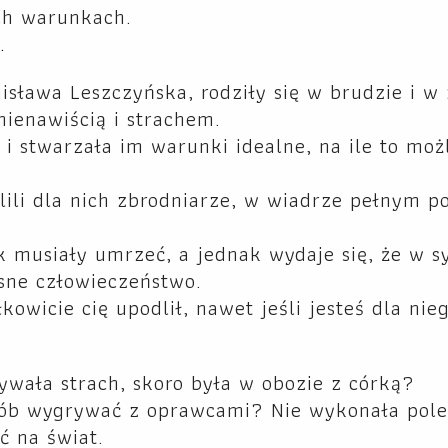
ych warunkach.
.
isława Leszczyńska, rodziły się w brudzie i w 
ienawiścią i strachem.
i stwarzała im warunki idealne, na ile to moż
lili dla nich zbrodniarze, w wiadrze pełnym p
k musiały umrzeć, a jednak wydaje się, że w s
asne człowieczeństwo.
kowicie cię upodlił, nawet jeśli jesteś dla nie
nywała strach, skoro była w obozie z córką?
sób wygrywać z oprawcami? Nie wykonała pole
ć na świat.