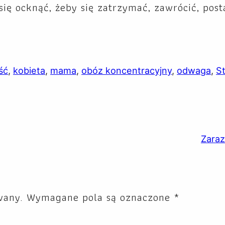
 się ocknąć, żeby się zatrzymać, zawrócić, pos
ść
, 
kobieta
, 
mama
, 
obóz koncentracyjny
, 
odwaga
, 
S
Zara
wany.
Wymagane pola są oznaczone
*