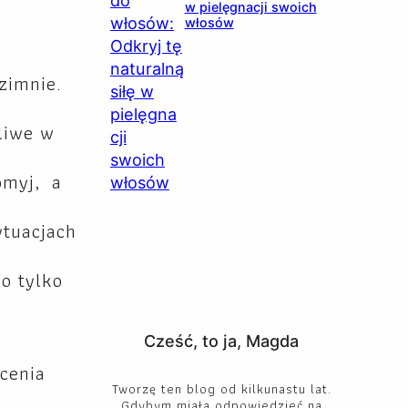
w pielęgnacji swoich
włosów
zimnie.
liwe w
omyj, a
ytuacjach
go tylko
Cześć, to ja, Magda
cenia
Tworzę ten blog od kilkunastu lat.
Gdybym miała odpowiedzieć na