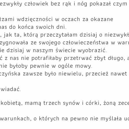
iezwykły człowiek bez rąk i nóg pokazał czy
łzami wdzięczności w oczach za okazane
nas do końca swoich dni.
jak ta, którą przeczytałam dzisiaj o niezwykł
zrezygnowała ze swojego człowieczeństwa w wa
ie dzisiaj w naszym świecie wyobrazić.
z nas nie potrafiłaby przetrwać zbyt długo, 
 nie byłoby pewnie w ogóle mowy.
zczyńska zawsze było niewielu, przecież nawet
owiadać.
kobietą, mamą trzech synów i córki, żoną zec
 warunkach, o których na pewno nie myślała uc