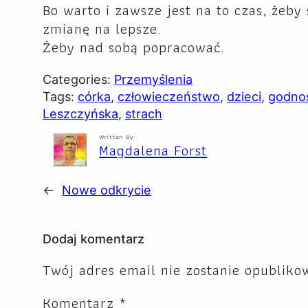
Bo warto i zawsze jest na to czas, żeby
zmianę na lepsze.
Żeby nad sobą popracować.
Categories:
Przemyślenia
Tags:
córka
, 
człowieczeństwo
, 
dzieci
, 
godno
Leszczyńska
, 
strach
Written By:
Magdalena Forst
←
Nowe odkrycie
Dodaj komentarz
Twój adres email nie zostanie opubliko
Komentarz
*