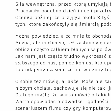
Siła wewnętrzna, przed którą umykają t
Pracowała podobno dzień i noc i przetrw
Oceniła później, że przyjęła około 3 ty
tych, które zakończyły się śmiercią po
Można powiedzieć, a co mnie to obchodzi
Można, ale można się też zastanowić n
obliczu często całkiem błahych w poró
Jak nam jest często trudno wykrzesać z
słabszego od nas, pomóc komuś, kto up
Jak udajemy czasem, że nie widzimy teg
O sobie też mówię, a jakże. Może nie za
niżbym chciała, zachowuję się nie tak, 
Dlatego myślę, że warto mówić o takich
Warto opowiadać o odwadze i godności.
scenariuszem filmu czy gry komputerow