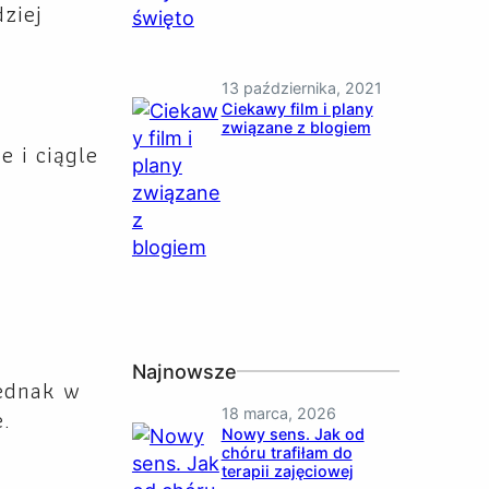
dziej
13 października, 2021
Ciekawy film i plany
związane z blogiem
 i ciągle
Najnowsze
jednak w
e.
18 marca, 2026
Nowy sens. Jak od
chóru trafiłam do
terapii zajęciowej