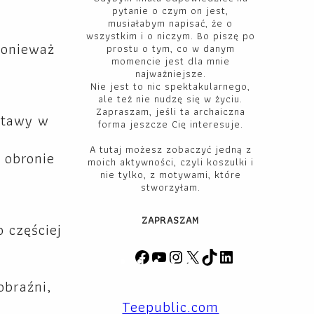
pytanie o czym on jest,
musiałabym napisać, że o
wszystkim i o niczym. Bo piszę po
 ponieważ
prostu o tym, co w danym
momencie jest dla mnie
najważniejsze.
Nie jest to nic spektakularnego,
ale też nie nudzę się w życiu.
Zapraszam, jeśli ta archaiczna
stawy w
forma jeszcze Cię interesuje.
A tutaj możesz zobaczyć jedną z
 obronie
moich aktywności, czyli koszulki i
nie tylko, z motywami, które
stworzyłam.
ZAPRASZAM
 częściej
F
Y
I
X
T
L
a
o
n
i
i
obraźni,
c
u
s
k
n
Teepublic.com
e
T
t
T
k