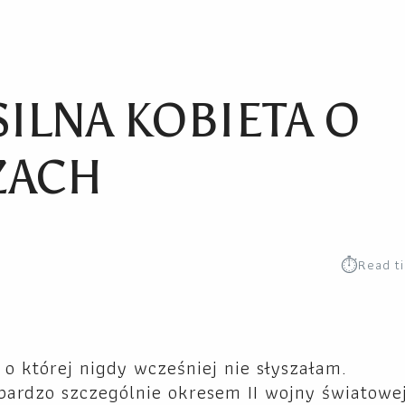
SILNA KOBIETA O
ZACH
⏱︎
Read t
 o której nigdy wcześniej nie słyszałam.
bardzo szczególnie okresem II wojny światowe