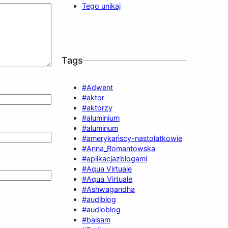
Tego unikaj
Tags
#Adwent
#aktor
#aktorzy
#aluminium
#aluminum
#amerykańscy-nastolatkowie
#Anna_Romantowska
#aplikacjazblogami
#Aqua Virtuale
#Aqua_Virtuale
#Ashwagandha
#audiblog
#audioblog
#balsam