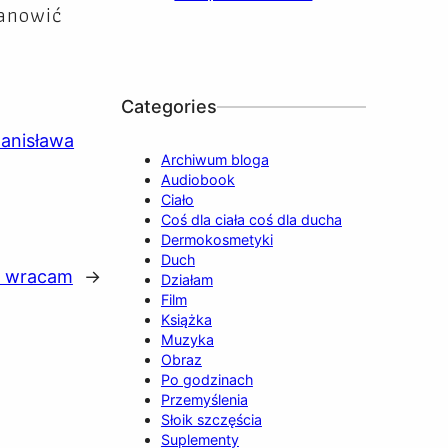
tanowić
b
u
a
o
e
o
b
g
k
d
o
e
r
I
k
a
n
Categories
m
tanisława
Archiwum bloga
Audiobook
Ciało
Coś dla ciała coś dla ducha
Dermokosmetyki
Duch
z wracam
→
Działam
Film
Książka
Muzyka
Obraz
Po godzinach
Przemyślenia
Słoik szczęścia
Suplementy