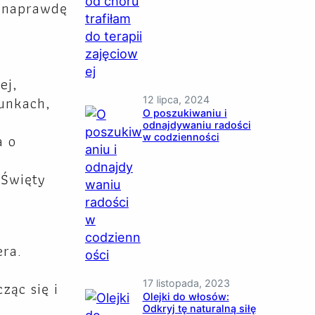
m naprawdę
ej,
runkach,
12 lipca, 2024
O poszukiwaniu i
odnajdywaniu radości
a o
w codzienności
 Święty
era.
ząc się i
17 listopada, 2023
Olejki do włosów:
Odkryj tę naturalną siłę