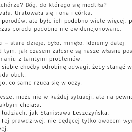
chórze? Bóg, do którego się modliła?
ała. Uratowała się i ona i córka.
ś. porodów, ale było ich podobno wiele więcej,
dczas porodu podobno nie ewidencjonowano.
 – stare dzieje, było, minęło. Idziemy dalej.
ad tym, jak czasem żałosne są nasze własne po
wnaniu z tamtymi problemów.
 siebie choćby odrobinę odwagi, żeby stanąć w
ada obok.
o, co samo rzuca się w oczy.
wsze, może nie w każdej sytuacji, ale na pewno
jakbym chciała.
 ludziach, jak Stanisława Leszczyńska.
 Tej prawdziwej, nie będącej tylko owocem wy
ej.