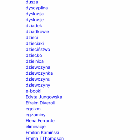
dusza
dyscyplina
dyskusja
dyskusje
dziadek
dziadkowie
dzieci
dzieciaki
dzieciństwo
dziecko
dzielnica
dziewczyna
dziewczynka
dziewczynu
dziewczyny
e-booki
Edyta Jungowska
Efraim Diveroli
egoizm
egzaminy
Elena Ferrante
eliminacje
Emilian Kamiński
Emma TThompson