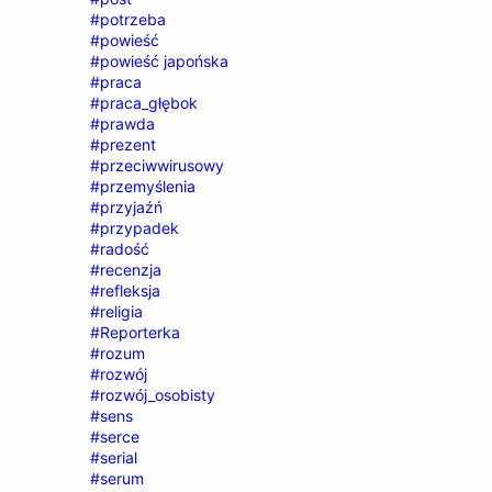
#potrzeba
#powieść
#powieść japońska
#praca
#praca_głębok
#prawda
#prezent
#przeciwwirusowy
#przemyślenia
#przyjaźń
#przypadek
#radość
#recenzja
#refleksja
#religia
#Reporterka
#rozum
#rozwój
#rozwój_osobisty
#sens
#serce
#serial
#serum