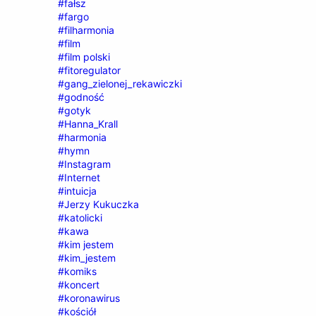
#fałsz
#fargo
#filharmonia
#film
#film polski
#fitoregulator
#gang_zielonej_rekawiczki
#godność
#gotyk
#Hanna_Krall
#harmonia
#hymn
#Instagram
#Internet
#intuicja
#Jerzy Kukuczka
#katolicki
#kawa
#kim jestem
#kim_jestem
#komiks
#koncert
#koronawirus
#kościół