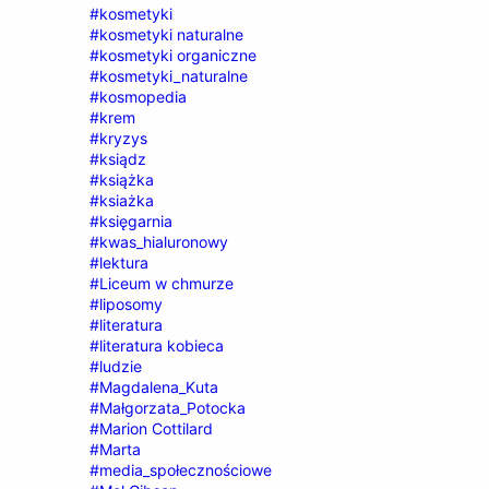
#kosmetyki
#kosmetyki naturalne
#kosmetyki organiczne
#kosmetyki_naturalne
#kosmopedia
#krem
#kryzys
#ksiądz
#książka
#ksiażka
#księgarnia
#kwas_hialuronowy
#lektura
#Liceum w chmurze
#liposomy
#literatura
#literatura kobieca
#ludzie
#Magdalena_Kuta
#Małgorzata_Potocka
#Marion Cottilard
#Marta
#media_społecznościowe