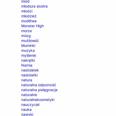
miód
młodsza siostra
młodzi
młodzież
modlitwa
Monster High
morze
mózg
możliowść
Muminki
muzyka
myślenie
nakrętki
Narnia
nastolatek
nastolatki
natura
naturalna odporność
naturalna pielęgnacja
naturalne
naturalnekosmetyki
nauczyciel
nauka
nawyki