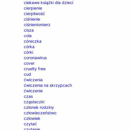
ciekawe książki dla dzieci
cierpienie
cierpliwość
ciśnienie
ciśnieniomierz
cisza
cola
córeczka
córka
córki
coronawirus
cover
cruelty free
cud
ćwiczenia
ćwiczenia na skrzypcach
ćwiczenie
czas
cząsteczki
członek rodziny
człowieczeństwo
człowiek
czytać
czytanie