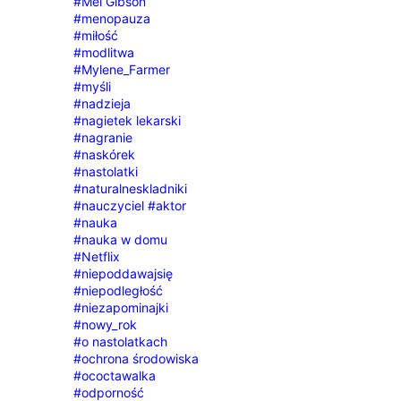
#Mel Gibson
#menopauza
#miłość
#modlitwa
#Mylene_Farmer
#myśli
#nadzieja
#nagietek lekarski
#nagranie
#naskórek
#nastolatki
#naturalneskladniki
#nauczyciel #aktor
#nauka
#nauka w domu
#Netflix
#niepoddawajsię
#niepodległość
#niezapominajki
#nowy_rok
#o nastolatkach
#ochrona środowiska
#ococtawalka
#odporność