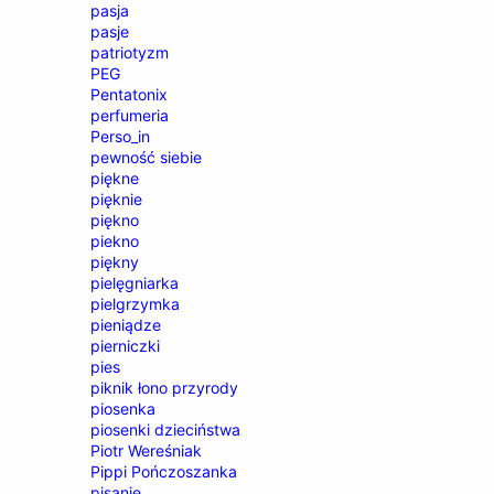
pasja
pasje
patriotyzm
PEG
Pentatonix
perfumeria
Perso_in
pewność siebie
piękne
pięknie
piękno
piekno
piękny
pielęgniarka
pielgrzymka
pieniądze
pierniczki
pies
piknik łono przyrody
piosenka
piosenki dzieciństwa
Piotr Wereśniak
Pippi Pończoszanka
pisanie