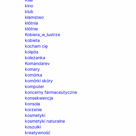
kino
klub
kłamstwo
kłótnia
kłótnie
Kobiera_w_lustrze
kobieta
kocham cię
kolęda
koleżanka
Komandarev
komary
komórka
komórki skóry
komputer
koncerny farmaceutyczne
konsekwencja
konsola
korzenie
kosmetyki
kosmetyki naturalne
koszulki
kreatywność