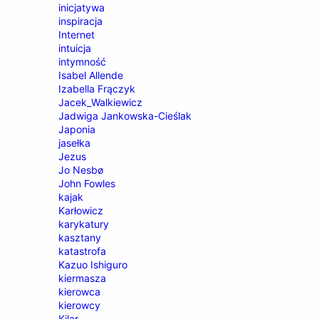
inicjatywa
inspiracja
Internet
intuicja
intymność
Isabel Allende
Izabella Frączyk
Jacek_Walkiewicz
Jadwiga Jankowska-Cieślak
Japonia
jasełka
Jezus
Jo Nesbø
John Fowles
kajak
Karłowicz
karykatury
kasztany
katastrofa
Kazuo Ishiguro
kiermasza
kierowca
kierowcy
Kilar