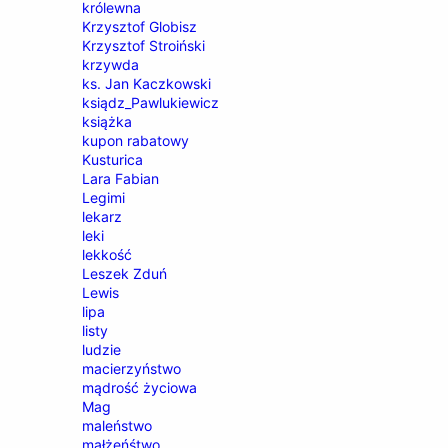
królewna
Krzysztof Globisz
Krzysztof Stroiński
krzywda
ks. Jan Kaczkowski
ksiądz_Pawlukiewicz
książka
kupon rabatowy
Kusturica
Lara Fabian
Legimi
lekarz
leki
lekkość
Leszek Zduń
Lewis
lipa
listy
ludzie
macierzyństwo
mądrość życiowa
Mag
maleństwo
małżeńśtwo