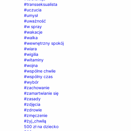
#transseksualista
#uczucia
#umysł
#uważność
#w spray
#wakacje
#walka
#wewnętrzny spokój
#wiara
#wigilia
#witaminy
#wojna
#wspólne chwile
#wspólny czas
#wybór
#zachowanie
#zamartwianie się
#zasady
#zdjęcia
#zdrowie
#zmęczenie
#żyj_chwilą
500 zł na dziecko