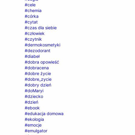
#cele
#chemia
#córka
#cytat
#czas dla siebie
#człowiek
#czytnik
#dermokosmetyki
#dezodorant
#diabeł
#dobra opowieść
#dobracena
#dobre życie
#dobre_zycie
#dobry dzień
#doMaryi
#dziecko
#dzień
#ebook
#edukacja domowa
#ekologia
#emocje
#emulgator