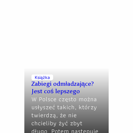
Książka
Zabiegi odmładzające?
Jest coś lepszego
W Polsce często można
usłyszeć takich, którzy
twierdzą, że nie
chcieliby żyć zbyt
długo. Potem następuje