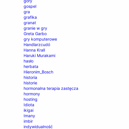
góry
gospel
gra
grafika
granat
granie w gry
Greta Garbo
gry komputerowe
Handlarzcudó
Hanna Krall
Haruki Murakami
hasło
herbata
Hieronim_Bosch
historia
historie
hormonalna terapia zastęcza
hormony
hosting
Idiota
ikigai
Imany
imbir
indywidualność