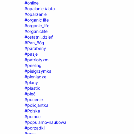
#online
#opalanie #lato
#oparzenie
#organic life
#organic_life
#organiclife
#ostatni_dzień
#Pan_Bóg
#parabeny
#pasje
#patriotyzm
#peeling
#pielgrzymka
#pieniądze
#plany
#plastik
#płeć
#pocenie
#policjantka
#Polska
#pomoc
#popularno-naukowa
#porządki
#post