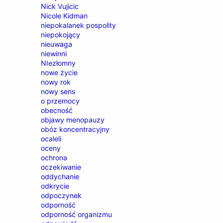
Nick Vujicic
Nicole Kidman
niepokalanek pospolity
niepokojący
nieuwaga
niewinni
NIezłomny
nowe życie
nowy rok
nowy sens
o przemocy
obecność
objawy menopauzy
obóz koncentracyjny
ocaleli
oceny
ochrona
oczekiwanie
oddychanie
odkrycie
odpoczynek
odporność
odporność organizmu