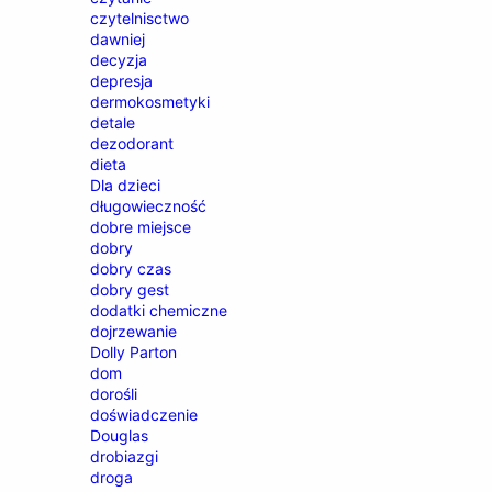
czytelnisctwo
dawniej
decyzja
depresja
dermokosmetyki
detale
dezodorant
dieta
Dla dzieci
długowieczność
dobre miejsce
dobry
dobry czas
dobry gest
dodatki chemiczne
dojrzewanie
Dolly Parton
dom
dorośli
doświadczenie
Douglas
drobiazgi
droga