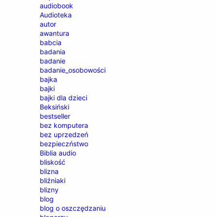
audiobook
Audioteka
autor
awantura
babcia
badania
badanie
badanie_osobowości
bajka
bajki
bajki dla dzieci
Beksiński
bestseller
bez komputera
bez uprzedzeń
bezpieczństwo
Biblia audio
bliskość
blizna
bliźniaki
blizny
blog
blog o oszczędzaniu