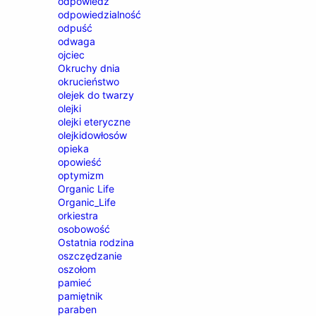
odpowiedź
odpowiedzialność
odpuść
odwaga
ojciec
Okruchy dnia
okrucieństwo
olejek do twarzy
olejki
olejki eteryczne
olejkidowłosów
opieka
opowieść
optymizm
Organic Life
Organic_Life
orkiestra
osobowość
Ostatnia rodzina
oszczędzanie
oszołom
pamieć
pamiętnik
paraben