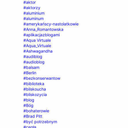
#aktor
#aktorzy
#aluminium
#aluminum
#amerykańscy-nastolatkowie
#Anna_Romantowska
#aplikacjazblogami
#Aqua Virtuale
#Aqua_Virtuale
#Ashwagandha
#audiblog
#audioblog
#balsam
#Berlin
#bezkonserwantow
#biblioteka
#bliskoucha
#bliskozycia
#blog
#Bóg
#bohaterowie
#Brad Pitt
#być potrzebnym
#cegła