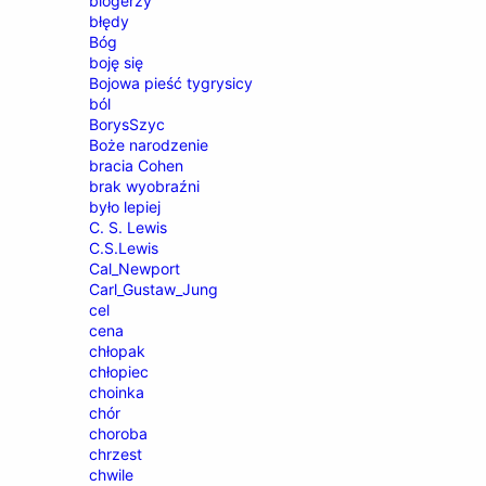
blogerzy
błędy
Bóg
boję się
Bojowa pieść tygrysicy
ból
BorysSzyc
Boże narodzenie
bracia Cohen
brak wyobraźni
było lepiej
C. S. Lewis
C.S.Lewis
Cal_Newport
Carl_Gustaw_Jung
cel
cena
chłopak
chłopiec
choinka
chór
choroba
chrzest
chwile