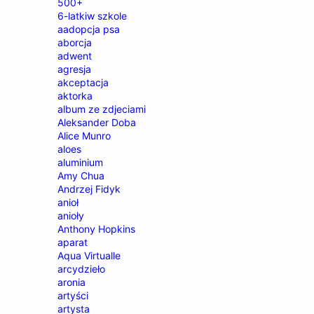
500+
6-latkiw szkole
aadopcja psa
aborcja
adwent
agresja
akceptacja
aktorka
album ze zdjeciami
Aleksander Doba
Alice Munro
aloes
aluminium
Amy Chua
Andrzej Fidyk
anioł
anioły
Anthony Hopkins
aparat
Aqua Virtualle
arcydzieło
aronia
artyści
artysta