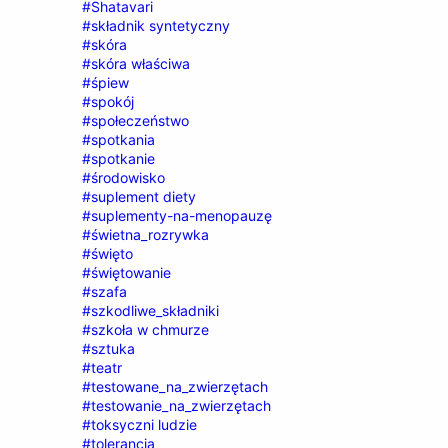
#Shatavari
#składnik syntetyczny
#skóra
#skóra właściwa
#śpiew
#spokój
#społeczeństwo
#spotkania
#spotkanie
#środowisko
#suplement diety
#suplementy-na-menopauzę
#świetna_rozrywka
#święto
#świętowanie
#szafa
#szkodliwe_składniki
#szkoła w chmurze
#sztuka
#teatr
#testowane_na_zwierzętach
#testowanie_na_zwierzętach
#toksyczni ludzie
#tolerancja