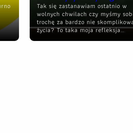
urno
Tak się zastanawiam ostatnio w
wolnych chwilach czy myśmy sob
trochę za bardzo nie skomplikowa
życia? To taka moja refleksja…