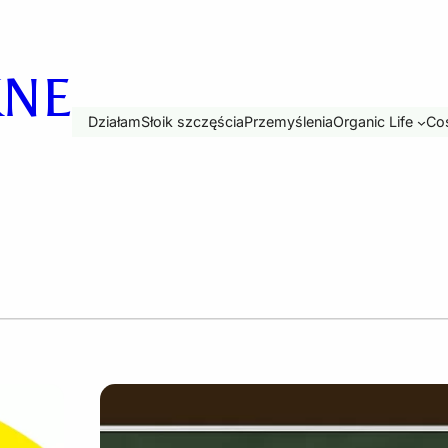
KNE
Działam
Słoik szczęścia
Przemyślenia
Organic Life
Coś