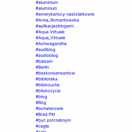
#aluminium
#aluminum
#amerykańscy-nastolatkowie
#Anna_Romantowska
#aplikacjazblogami
#Aqua Virtuale
#Aqua_Virtuale
#Ashwagandha
#audiblog
#audioblog
#balsam
#Berlin
#bezkonserwantow
#biblioteka
#bliskoucha
#bliskozycia
#blog
#Bóg
#bohaterowie
#Brad Pitt
#być potrzebnym
#cegła
#cele