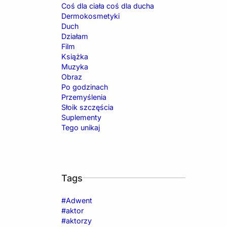
Coś dla ciała coś dla ducha
Dermokosmetyki
Duch
Działam
Film
Książka
Muzyka
Obraz
Po godzinach
Przemyślenia
Słoik szczęścia
Suplementy
Tego unikaj
Tags
#Adwent
#aktor
#aktorzy