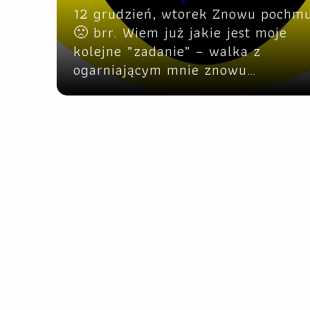
12 grudzień, wtorek Znowu pochm
🙁 brr. Wiem już jakie jest moje
kolejne „zadanie” – walka z
ogarniającym mnie znowu…