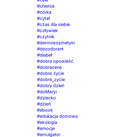
#chemia
#córka
#cytat
#czas dla siebie
#człowiek
#czytnik
#dermokosmetyki
#dezodorant
#diabeł
#dobra opowieść
#dobracena
#dobre życie
#dobre_zycie
#dobry dzień
#doMaryi
#dziecko
#dzień
#ebook
#edukacja domowa
#ekologia
#emocje
#emulgator