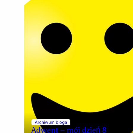
Archiwum bloga
Adwent – mój dzień 8