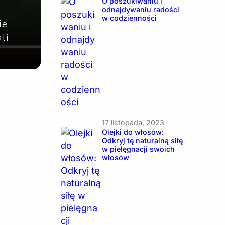
O poszukiwaniu i
odnajdywaniu radości
w codzienności
ie
li
17 listopada, 2023
Olejki do włosów:
Odkryj tę naturalną siłę
w pielęgnacji swoich
włosów