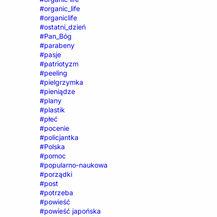
#organic_life
#organiclife
#ostatni_dzień
#Pan_Bóg
#parabeny
#pasje
#patriotyzm
#peeling
#pielgrzymka
#pieniądze
#plany
#plastik
#płeć
#pocenie
#policjantka
#Polska
#pomoc
#popularno-naukowa
#porządki
#post
#potrzeba
#powieść
#powieść japońska