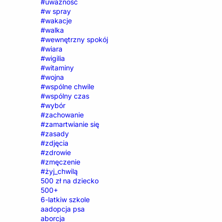
#uważność
#w spray
#wakacje
#walka
#wewnętrzny spokój
#wiara
#wigilia
#witaminy
#wojna
#wspólne chwile
#wspólny czas
#wybór
#zachowanie
#zamartwianie się
#zasady
#zdjęcia
#zdrowie
#zmęczenie
#żyj_chwilą
500 zł na dziecko
500+
6-latkiw szkole
aadopcja psa
aborcja