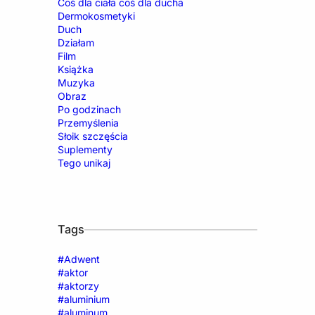
Coś dla ciała coś dla ducha
Dermokosmetyki
Duch
Działam
Film
Książka
Muzyka
Obraz
Po godzinach
Przemyślenia
Słoik szczęścia
Suplementy
Tego unikaj
Tags
#Adwent
#aktor
#aktorzy
#aluminium
#aluminum