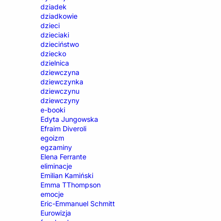
dziadek
dziadkowie
dzieci
dzieciaki
dzieciństwo
dziecko
dzielnica
dziewczyna
dziewczynka
dziewczynu
dziewczyny
e-booki
Edyta Jungowska
Efraim Diveroli
egoizm
egzaminy
Elena Ferrante
eliminacje
Emilian Kamiński
Emma TThompson
emocje
Eric-Emmanuel Schmitt
Eurowizja