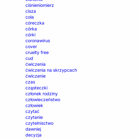
ciśnieniomierz
cisza
cola
córeczka
córka
córki
coronawirus
cover
cruelty free
cud
ćwiczenia
ćwiczenia na skrzypcach
ćwiczenie
czas
cząsteczki
członek rodziny
człowieczeństwo
człowiek
czytać
czytanie
czytelnisctwo
dawniej
decyzja