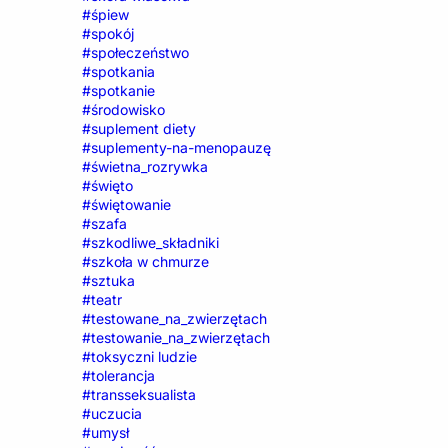
#śpiew
#spokój
#społeczeństwo
#spotkania
#spotkanie
#środowisko
#suplement diety
#suplementy-na-menopauzę
#świetna_rozrywka
#święto
#świętowanie
#szafa
#szkodliwe_składniki
#szkoła w chmurze
#sztuka
#teatr
#testowane_na_zwierzętach
#testowanie_na_zwierzętach
#toksyczni ludzie
#tolerancja
#transseksualista
#uczucia
#umysł