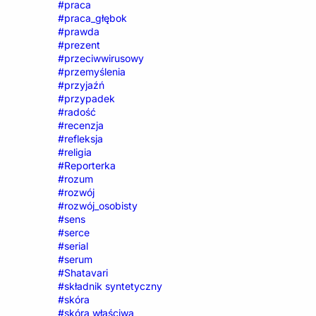
#praca
#praca_głębok
#prawda
#prezent
#przeciwwirusowy
#przemyślenia
#przyjaźń
#przypadek
#radość
#recenzja
#refleksja
#religia
#Reporterka
#rozum
#rozwój
#rozwój_osobisty
#sens
#serce
#serial
#serum
#Shatavari
#składnik syntetyczny
#skóra
#skóra właściwa