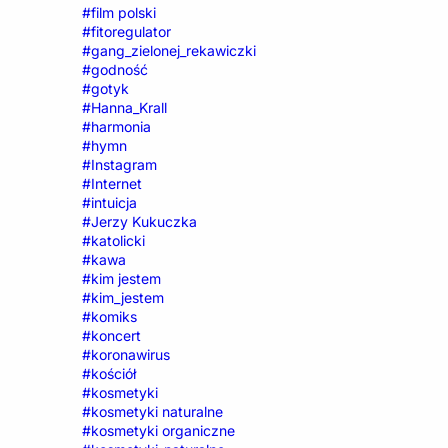
#film polski
#fitoregulator
#gang_zielonej_rekawiczki
#godność
#gotyk
#Hanna_Krall
#harmonia
#hymn
#Instagram
#Internet
#intuicja
#Jerzy Kukuczka
#katolicki
#kawa
#kim jestem
#kim_jestem
#komiks
#koncert
#koronawirus
#kościół
#kosmetyki
#kosmetyki naturalne
#kosmetyki organiczne