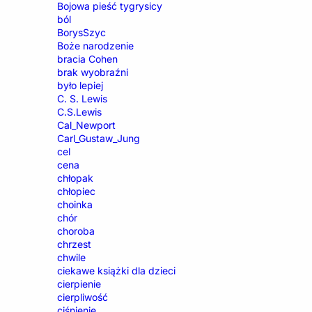
Bojowa pieść tygrysicy
ból
BorysSzyc
Boże narodzenie
bracia Cohen
brak wyobraźni
było lepiej
C. S. Lewis
C.S.Lewis
Cal_Newport
Carl_Gustaw_Jung
cel
cena
chłopak
chłopiec
choinka
chór
choroba
chrzest
chwile
ciekawe książki dla dzieci
cierpienie
cierpliwość
ciśnienie