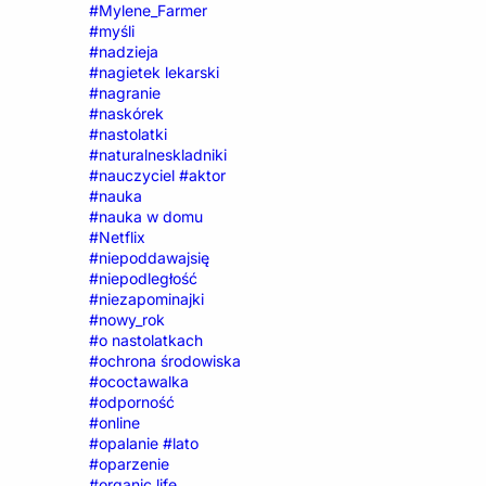
#Mylene_Farmer
#myśli
#nadzieja
#nagietek lekarski
#nagranie
#naskórek
#nastolatki
#naturalneskladniki
#nauczyciel #aktor
#nauka
#nauka w domu
#Netflix
#niepoddawajsię
#niepodległość
#niezapominajki
#nowy_rok
#o nastolatkach
#ochrona środowiska
#ococtawalka
#odporność
#online
#opalanie #lato
#oparzenie
#organic life