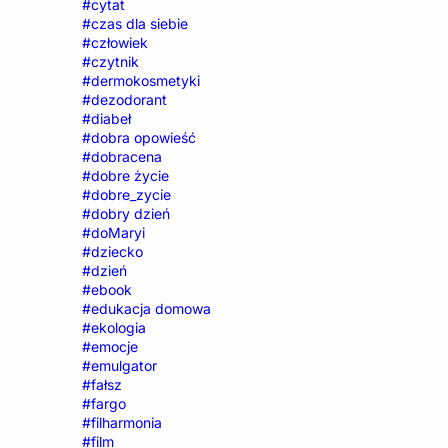
#cytat
#czas dla siebie
#człowiek
#czytnik
#dermokosmetyki
#dezodorant
#diabeł
#dobra opowieść
#dobracena
#dobre życie
#dobre_zycie
#dobry dzień
#doMaryi
#dziecko
#dzień
#ebook
#edukacja domowa
#ekologia
#emocje
#emulgator
#fałsz
#fargo
#filharmonia
#film