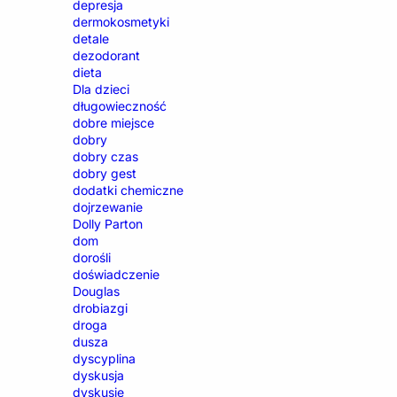
depresja
dermokosmetyki
detale
dezodorant
dieta
Dla dzieci
długowieczność
dobre miejsce
dobry
dobry czas
dobry gest
dodatki chemiczne
dojrzewanie
Dolly Parton
dom
dorośli
doświadczenie
Douglas
drobiazgi
droga
dusza
dyscyplina
dyskusja
dyskusje