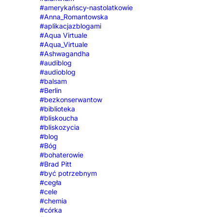
#amerykańscy-nastolatkowie
#Anna_Romantowska
#aplikacjazblogami
#Aqua Virtuale
#Aqua_Virtuale
#Ashwagandha
#audiblog
#audioblog
#balsam
#Berlin
#bezkonserwantow
#biblioteka
#bliskoucha
#bliskozycia
#blog
#Bóg
#bohaterowie
#Brad Pitt
#być potrzebnym
#cegła
#cele
#chemia
#córka