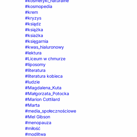
#kosmetyki_naturalne
#kosmopedia
#krem
#kryzys
#ksiądz
#książka
#ksiażka
#księgarnia
#kwas_hialuronowy
#lektura
#Liceum w chmurze
#liposomy
#literatura
#literatura kobieca
#ludzie
#Magdalena_Kuta
#Małgorzata_Potocka
#Marion Cottilard
#Marta
#media_społecznościowe
#Mel Gibson
#menopauza
#miłość
#modlitwa