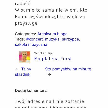
radość
W sumie to sama nie wiem, kto
komu wyświadczył tu większą
przysługę.
Categories:
Archiwum bloga
Tags:
#koncert
, 
muzyka
, 
skrzypce
, 
szkoła muzyczna
Written By:
Magdalena Forst
←
Tajny
Sto pomysłów na minutę
składnik
→
Dodaj komentarz
Twój adres email nie zostanie
opublikowany.
Wymagane pola