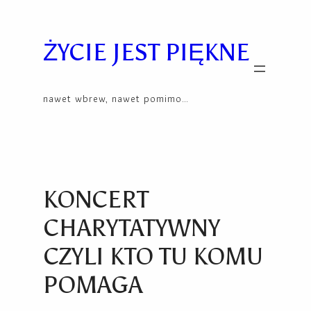
Przejdź
Skip
do
to
treści
content
ŻYCIE JEST PIĘKNE
nawet wbrew, nawet pomimo…
KONCERT
CHARYTATYWNY
CZYLI KTO TU KOMU
POMAGA