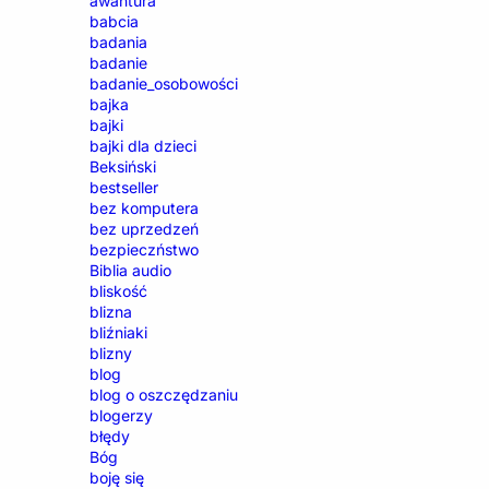
awantura
babcia
badania
badanie
badanie_osobowości
bajka
bajki
bajki dla dzieci
Beksiński
bestseller
bez komputera
bez uprzedzeń
bezpieczństwo
Biblia audio
bliskość
blizna
bliźniaki
blizny
blog
blog o oszczędzaniu
blogerzy
błędy
Bóg
boję się