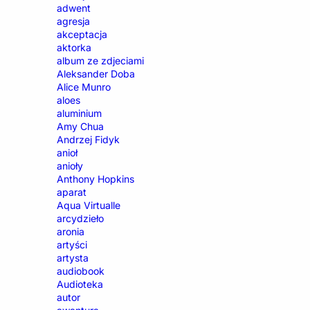
adwent
agresja
akceptacja
aktorka
album ze zdjeciami
Aleksander Doba
Alice Munro
aloes
aluminium
Amy Chua
Andrzej Fidyk
anioł
anioły
Anthony Hopkins
aparat
Aqua Virtualle
arcydzieło
aronia
artyści
artysta
audiobook
Audioteka
autor