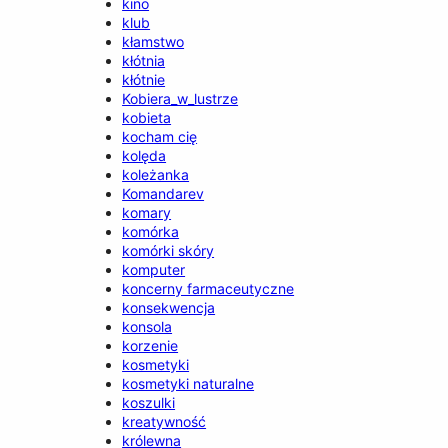
kino
klub
kłamstwo
kłótnia
kłótnie
Kobiera_w_lustrze
kobieta
kocham cię
kolęda
koleżanka
Komandarev
komary
komórka
komórki skóry
komputer
koncerny farmaceutyczne
konsekwencja
konsola
korzenie
kosmetyki
kosmetyki naturalne
koszulki
kreatywność
królewna