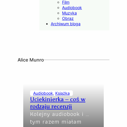
Film
Audiobook
Muzyka
Obraz
Archiwum bloga
Alice Munro
Audiobook
, 
Książka
Uciekinierka – coś w
rodzaju recenzji
Kolejny audiobook i …
tym razem miałam