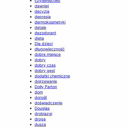
czytelnisctwo
dawniej
decyzja
depresja
dermokosmetyki
detale
dezodorant
dieta
Dla dzieci
długowieczność
dobre miejsce
dobry
dobry czas
dobry gest
dodatki chemiczne
dojrzewanie
Dolly Parton
dom
dorośli
doświadczenie
Douglas
drobiazgi
droga
dusza