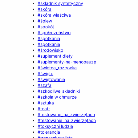
#składnik syntetyczny
#skóra
#skóra właściwa
#śpiew
#spokój
#społeczeństwo
#spotkania
#spotkanie
#środowisko
#suplement diety
#suplementy-na-menopauzę
#świetna_rozrywka
#święto
#świętowanie
#szafa
#szkodliwe_składniki
#szkoła w chmurze
#sztuka
#teatr
#testowane_na_zwierzętach
#testowanie_na_zwierzętach
#toksyczni ludzie
#tolerancja
#transseksualista