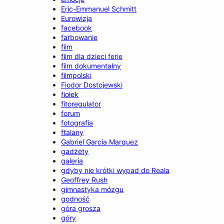
Eric-Emmanuel Schmitt
Eurowizja
facebook
farbowanie
film
film dla dzieci ferie
film dokumentalny
filmpolski
Fiodor Dostojewski
fiołek
fitoregulator
forum
fotografia
ftalany
Gabriel Garcia Marquez
gadżety
galeria
gdyby nie krótki wypad do Reala
Geoffrey Rush
gimnastyka mózgu
godność
góra grosza
góry