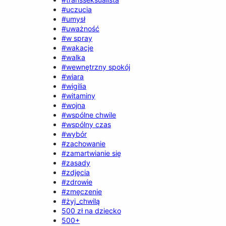
#uczucia
#umysł
#uważność
#w spray
#wakacje
#walka
#wewnętrzny spokój
#wiara
#wigilia
#witaminy
#wojna
#wspólne chwile
#wspólny czas
#wybór
#zachowanie
#zamartwianie się
#zasady
#zdjęcia
#zdrowie
#zmęczenie
#żyj_chwilą
500 zł na dziecko
500+