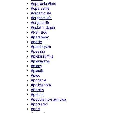
#opalanie #lato
#oparzenie
#organic life
#organic_life
#organiclife
#ostatni_dzień
#Pan_Bóg
#parabeny
#pasje
#patriotyzm
#peeling
#pielgrzymka
#pieniądze
#plany
#plastik
#płeć
#pocenie
#policjantka
#Polska
#pomoc
#popularno-naukowa
#porządki
#post