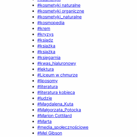
#kosmetyki naturalne
#kosmetyki organiczne
#kosmetyki_naturalne
#kosmopedia
#krem
#kryzys
#ksiądz
#ksiażka
#książka
#księgarnia
#kwas_hialuronowy
#lektura
#Liceum w chmurze
#liposomy
#literatura
#literatura kobieca
#ludzie
#Magdalena_Kuta
#Małgorzata_Potocka
#Marion Cottilard
#Marta
#media_społecznościowe
#Mel Gibson