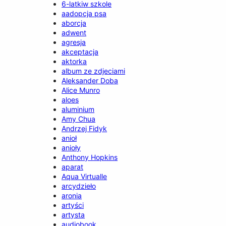
6-latkiw szkole
aadopcja psa
aborcja
adwent
agresja
akceptacja
aktorka
album ze zdjeciami
Aleksander Doba
Alice Munro
aloes
aluminium
Amy Chua
Andrzej Fidyk
anioł
anioły
Anthony Hopkins
aparat
Aqua Virtualle
arcydzieło
aronia
artyści
artysta
audiobook