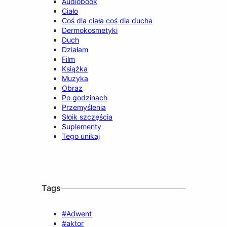
Audiobook
Ciało
Coś dla ciała coś dla ducha
Dermokosmetyki
Duch
Działam
Film
Książka
Muzyka
Obraz
Po godzinach
Przemyślenia
Słoik szczęścia
Suplementy
Tego unikaj
Tags
#Adwent
#aktor