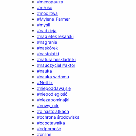
#menopauza
#miłość
#modlitwa
#Mylene_Farmer
#myśli
#nadzieja
#nagietek lekarski
#nagranie
#naskórek
#nastolatki
#naturalneskladniki
#nauczyciel #aktor
#nauka
#nauka w domu
#Netflix
#niepoddawajsię
#niepodległość
#niezapominajki
#nowy_rok
#o nastolatkach
#ochrona środowiska
#ococtawalka
#odporność
#online