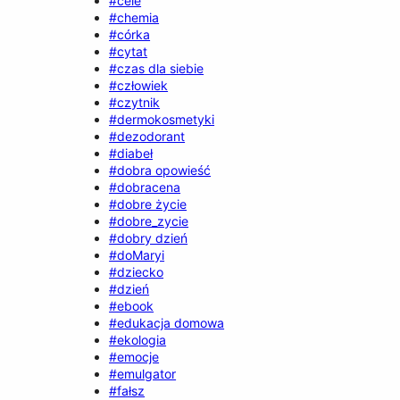
#cele
#chemia
#córka
#cytat
#czas dla siebie
#człowiek
#czytnik
#dermokosmetyki
#dezodorant
#diabeł
#dobra opowieść
#dobracena
#dobre życie
#dobre_zycie
#dobry dzień
#doMaryi
#dziecko
#dzień
#ebook
#edukacja domowa
#ekologia
#emocje
#emulgator
#fałsz