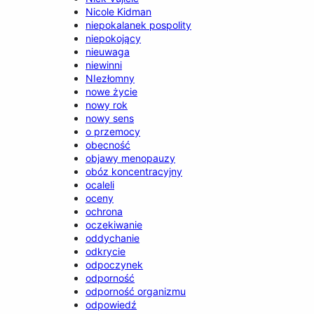
Nicole Kidman
niepokalanek pospolity
niepokojący
nieuwaga
niewinni
NIezłomny
nowe życie
nowy rok
nowy sens
o przemocy
obecność
objawy menopauzy
obóz koncentracyjny
ocaleli
oceny
ochrona
oczekiwanie
oddychanie
odkrycie
odpoczynek
odporność
odporność organizmu
odpowiedź