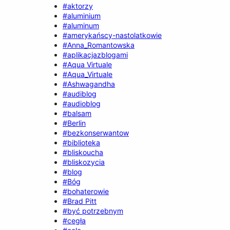
#aktorzy
#aluminium
#aluminum
#amerykańscy-nastolatkowie
#Anna_Romantowska
#aplikacjazblogami
#Aqua Virtuale
#Aqua_Virtuale
#Ashwagandha
#audiblog
#audioblog
#balsam
#Berlin
#bezkonserwantow
#biblioteka
#bliskoucha
#bliskozycia
#blog
#Bóg
#bohaterowie
#Brad Pitt
#być potrzebnym
#cegła