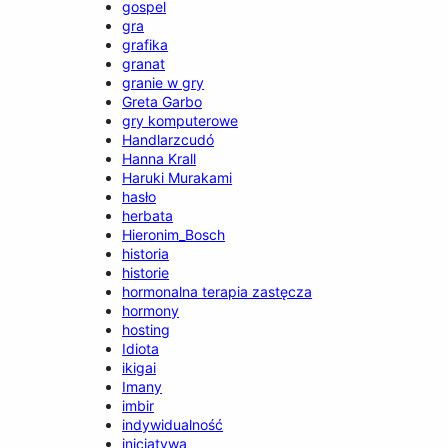
gospel
gra
grafika
granat
granie w gry
Greta Garbo
gry komputerowe
Handlarzcudó
Hanna Krall
Haruki Murakami
hasło
herbata
Hieronim_Bosch
historia
historie
hormonalna terapia zastęcza
hormony
hosting
Idiota
ikigai
Imany
imbir
indywidualność
inicjatywa