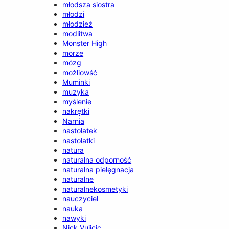
młodsza siostra
młodzi
młodzież
modlitwa
Monster High
morze
mózg
możliowść
Muminki
muzyka
myślenie
nakrętki
Narnia
nastolatek
nastolatki
natura
naturalna odporność
naturalna pielęgnacja
naturalne
naturalnekosmetyki
nauczyciel
nauka
nawyki
Nick Vujicic