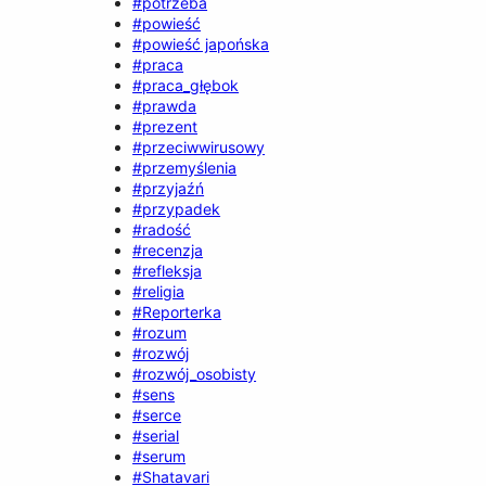
#potrzeba
#powieść
#powieść japońska
#praca
#praca_głębok
#prawda
#prezent
#przeciwwirusowy
#przemyślenia
#przyjaźń
#przypadek
#radość
#recenzja
#refleksja
#religia
#Reporterka
#rozum
#rozwój
#rozwój_osobisty
#sens
#serce
#serial
#serum
#Shatavari