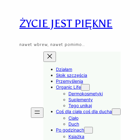
Skip
to
content
ŻYCIE JEST PIĘKNE
nawet wbrew, nawet pomimo…
Działam
Słoik szczęścia
Przemyślenia
Organic Life
Dermokosmetyki
Suplementy
Tego unikaj
Coś dla ciała coś dla ducha
Ciało
Duch
Po godzinach
Książka