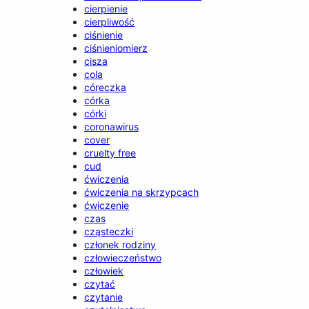
cierpienie
cierpliwość
ciśnienie
ciśnieniomierz
cisza
cola
córeczka
córka
córki
coronawirus
cover
cruelty free
cud
ćwiczenia
ćwiczenia na skrzypcach
ćwiczenie
czas
cząsteczki
członek rodziny
człowieczeństwo
człowiek
czytać
czytanie