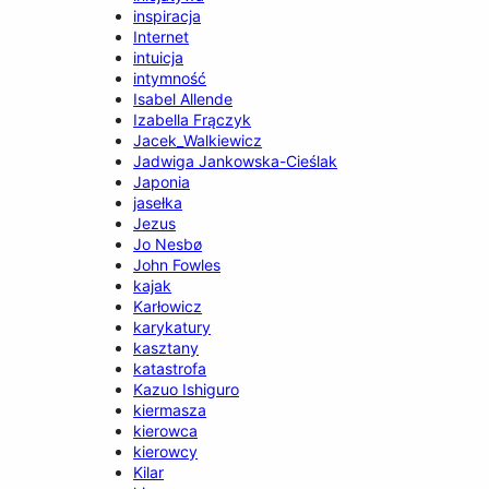
inspiracja
Internet
intuicja
intymność
Isabel Allende
Izabella Frączyk
Jacek_Walkiewicz
Jadwiga Jankowska-Cieślak
Japonia
jasełka
Jezus
Jo Nesbø
John Fowles
kajak
Karłowicz
karykatury
kasztany
katastrofa
Kazuo Ishiguro
kiermasza
kierowca
kierowcy
Kilar