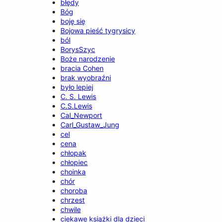
błędy
Bóg
boję się
Bojowa pieść tygrysicy
ból
BorysSzyc
Boże narodzenie
bracia Cohen
brak wyobraźni
było lepiej
C. S. Lewis
C.S.Lewis
Cal_Newport
Carl_Gustaw_Jung
cel
cena
chłopak
chłopiec
choinka
chór
choroba
chrzest
chwile
ciekawe książki dla dzieci