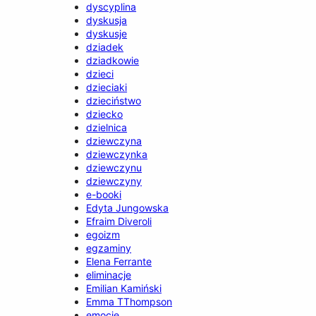
dyscyplina
dyskusja
dyskusje
dziadek
dziadkowie
dzieci
dzieciaki
dzieciństwo
dziecko
dzielnica
dziewczyna
dziewczynka
dziewczynu
dziewczyny
e-booki
Edyta Jungowska
Efraim Diveroli
egoizm
egzaminy
Elena Ferrante
eliminacje
Emilian Kamiński
Emma TThompson
emocje