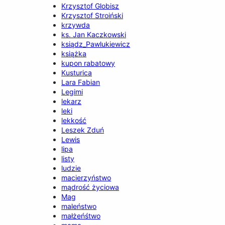
Krzysztof Globisz
Krzysztof Stroiński
krzywda
ks. Jan Kaczkowski
ksiądz_Pawlukiewicz
książka
kupon rabatowy
Kusturica
Lara Fabian
Legimi
lekarz
leki
lekkość
Leszek Zduń
Lewis
lipa
listy
ludzie
macierzyństwo
mądrość życiowa
Mag
maleństwo
małżeńśtwo