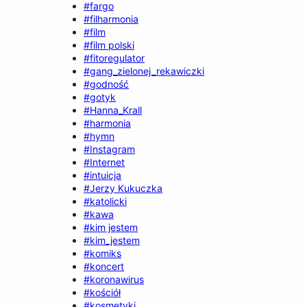
#fargo
#filharmonia
#film
#film polski
#fitoregulator
#gang_zielonej_rekawiczki
#godność
#gotyk
#Hanna_Krall
#harmonia
#hymn
#Instagram
#Internet
#intuicja
#Jerzy Kukuczka
#katolicki
#kawa
#kim jestem
#kim_jestem
#komiks
#koncert
#koronawirus
#kościół
#kosmetyki