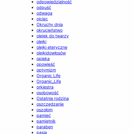
odpowiedzialność
odpuść
odwaga
ojciec
Okruchy dnia
okrucieństwo
olejek do twarzy
olejki
olejki eteryczne
olejkidowłosów
opieka
opowieść
optymizm
Organic Life
Organic_Life
orkiestra
osobowość
Ostatnia rodzina
oszczędzanie
oszołom
pamieć
pamiętnik
paraben
pasja