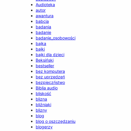
Audioteka
autor
awantura
babcia
badania
badanie
badanie_osobowości
bajka
bajki
bajki dla dzieci
Beksiński
bestseller
bez komputera
bez uprzedzeń
bezpieczństwo
Biblia audio
bliskość
blizna
bliźniaki
blizny
blog
blog o oszczędzaniu
blogerzy