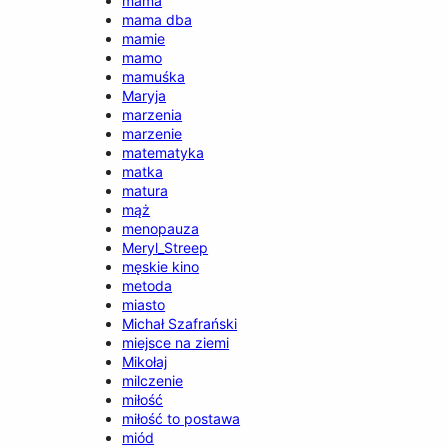
mama
mama dba
mamie
mamo
mamuśka
Maryja
marzenia
marzenie
matematyka
matka
matura
mąż
menopauza
Meryl_Streep
męskie kino
metoda
miasto
Michał Szafrański
miejsce na ziemi
Mikołaj
milczenie
miłość
miłość to postawa
miód