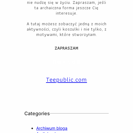
nie nudzę się w życiu. Zapraszam, jeśli
ta archaiczna forma jeszcze Cię
interesuje.
A tutaj możesz zobaczyć jedną z moich
aktywności, czyli koszulki i nie tylko, z
motywami, które stworzyłam.
ZAPRASZAM
Facebook
YouTube
Instagram
X
TikTok
LinkedIn
Teepublic.com
Categories
Archiwum bloga