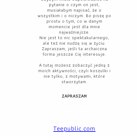
pytanie o czym on jest,
musiałabym napisać, że o
wszystkim i o niczym. Bo piszę po
prostu o tym, co w danym
momencie jest dla mnie
najważniejsze.
Nie jest to nic spektakularnego,
ale też nie nudzę się w życiu.
Zapraszam, jeśli ta archaiczna
forma jeszcze Cię interesuje.
A tutaj możesz zobaczyć jedną z
moich aktywności, czyli koszulki i
nie tylko, z motywami, które
stworzyłam.
ZAPRASZAM
Facebook
YouTube
Instagram
X
TikTok
LinkedIn
Teepublic.com