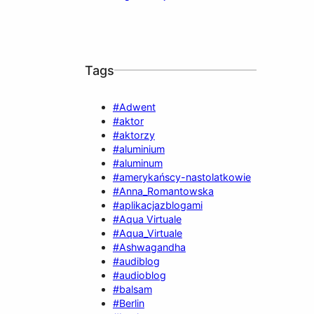
Tags
#Adwent
#aktor
#aktorzy
#aluminium
#aluminum
#amerykańscy-nastolatkowie
#Anna_Romantowska
#aplikacjazblogami
#Aqua Virtuale
#Aqua_Virtuale
#Ashwagandha
#audiblog
#audioblog
#balsam
#Berlin