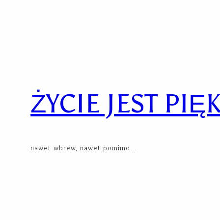
Skip
to
content
ŻYCIE JEST PIĘ
nawet wbrew, nawet pomimo…