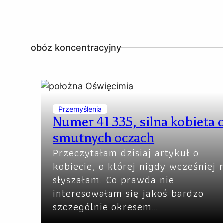
obóz koncentracyjny
Przemyślenia
Numer 41 335, silna kobieta 
smutnych oczach
Przeczytałam dzisiaj artykuł o
kobiecie, o której nigdy wcześniej 
słyszałam. Co prawda nie
interesowałam się jakoś bardzo
szczególnie okresem…