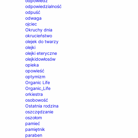
odpowiedź
odpowiedzialność
odpuść
odwaga
ojciec
Okruchy dnia
okrucieństwo
olejek do twarzy
olejki
olejki eteryczne
olejkidowłosów
opieka
opowieść
optymizm
Organic Life
Organic_Life
orkiestra
osobowość
Ostatnia rodzina
oszczędzanie
oszołom
pamieć
pamiętnik
paraben