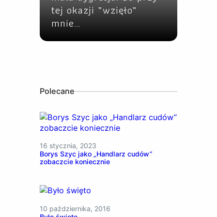
tej okazji „wzięło”
mnie…
Polecane
16 stycznia, 2023
Borys Szyc jako „Handlarz cudów”
zobaczcie koniecznie
10 października, 2016
Było święto