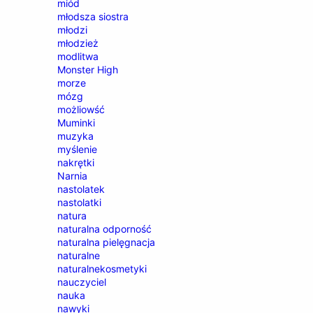
miód
młodsza siostra
młodzi
młodzież
modlitwa
Monster High
morze
mózg
możliowść
Muminki
muzyka
myślenie
nakrętki
Narnia
nastolatek
nastolatki
natura
naturalna odporność
naturalna pielęgnacja
naturalne
naturalnekosmetyki
nauczyciel
nauka
nawyki