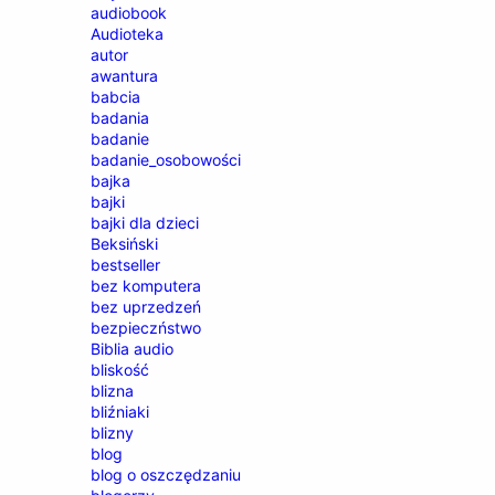
audiobook
Audioteka
autor
awantura
babcia
badania
badanie
badanie_osobowości
bajka
bajki
bajki dla dzieci
Beksiński
bestseller
bez komputera
bez uprzedzeń
bezpieczństwo
Biblia audio
bliskość
blizna
bliźniaki
blizny
blog
blog o oszczędzaniu