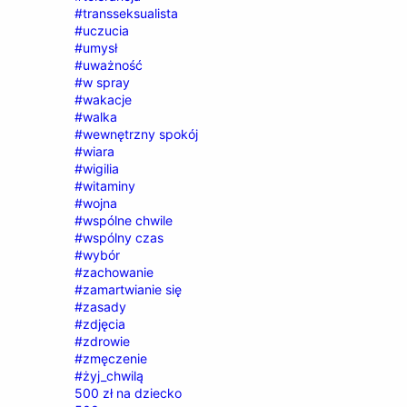
#transseksualista
#uczucia
#umysł
#uważność
#w spray
#wakacje
#walka
#wewnętrzny spokój
#wiara
#wigilia
#witaminy
#wojna
#wspólne chwile
#wspólny czas
#wybór
#zachowanie
#zamartwianie się
#zasady
#zdjęcia
#zdrowie
#zmęczenie
#żyj_chwilą
500 zł na dziecko