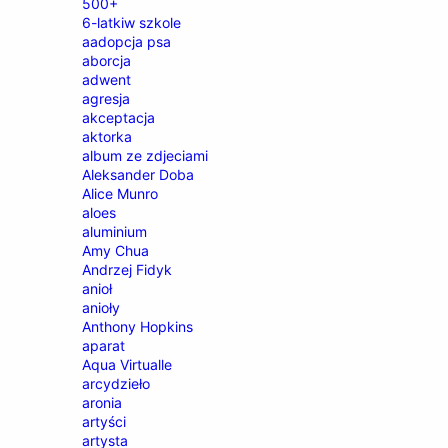
500+
6-latkiw szkole
aadopcja psa
aborcja
adwent
agresja
akceptacja
aktorka
album ze zdjeciami
Aleksander Doba
Alice Munro
aloes
aluminium
Amy Chua
Andrzej Fidyk
anioł
anioły
Anthony Hopkins
aparat
Aqua Virtualle
arcydzieło
aronia
artyści
artysta