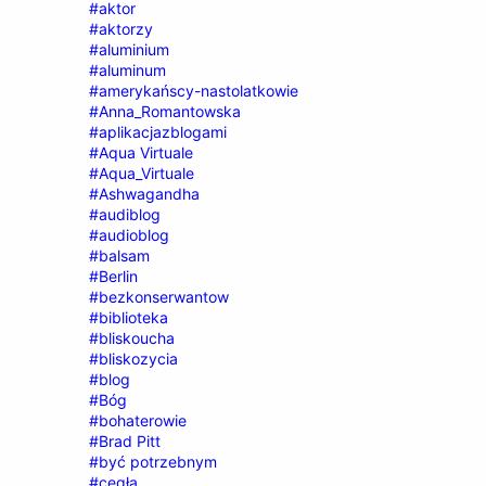
#aktor
#aktorzy
#aluminium
#aluminum
#amerykańscy-nastolatkowie
#Anna_Romantowska
#aplikacjazblogami
#Aqua Virtuale
#Aqua_Virtuale
#Ashwagandha
#audiblog
#audioblog
#balsam
#Berlin
#bezkonserwantow
#biblioteka
#bliskoucha
#bliskozycia
#blog
#Bóg
#bohaterowie
#Brad Pitt
#być potrzebnym
#cegła