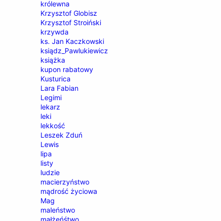
królewna
Krzysztof Globisz
Krzysztof Stroiński
krzywda
ks. Jan Kaczkowski
ksiądz_Pawlukiewicz
książka
kupon rabatowy
Kusturica
Lara Fabian
Legimi
lekarz
leki
lekkość
Leszek Zduń
Lewis
lipa
listy
ludzie
macierzyństwo
mądrość życiowa
Mag
maleństwo
małżeńśtwo