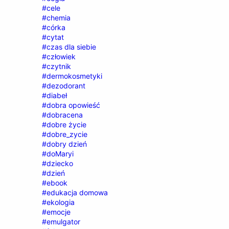
#cele
#chemia
#córka
#cytat
#czas dla siebie
#człowiek
#czytnik
#dermokosmetyki
#dezodorant
#diabeł
#dobra opowieść
#dobracena
#dobre życie
#dobre_zycie
#dobry dzień
#doMaryi
#dziecko
#dzień
#ebook
#edukacja domowa
#ekologia
#emocje
#emulgator