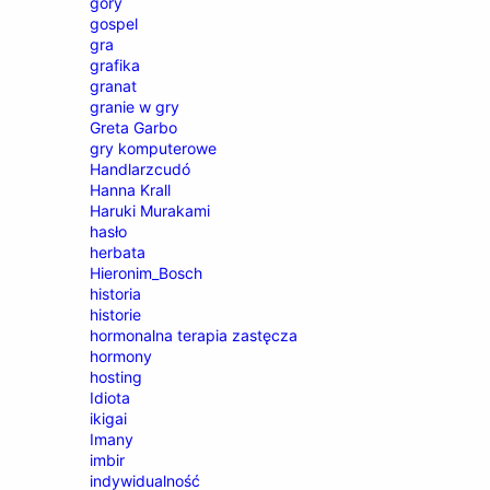
góry
gospel
gra
grafika
granat
granie w gry
Greta Garbo
gry komputerowe
Handlarzcudó
Hanna Krall
Haruki Murakami
hasło
herbata
Hieronim_Bosch
historia
historie
hormonalna terapia zastęcza
hormony
hosting
Idiota
ikigai
Imany
imbir
indywidualność