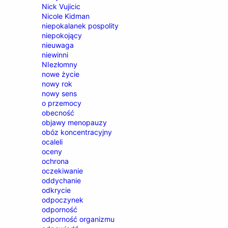
Nick Vujicic
Nicole Kidman
niepokalanek pospolity
niepokojący
nieuwaga
niewinni
NIezłomny
nowe życie
nowy rok
nowy sens
o przemocy
obecność
objawy menopauzy
obóz koncentracyjny
ocaleli
oceny
ochrona
oczekiwanie
oddychanie
odkrycie
odpoczynek
odporność
odporność organizmu