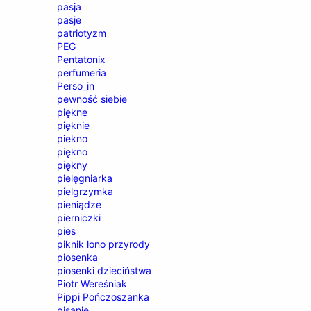
pasja
pasje
patriotyzm
PEG
Pentatonix
perfumeria
Perso_in
pewność siebie
piękne
pięknie
piekno
piękno
piękny
pielęgniarka
pielgrzymka
pieniądze
pierniczki
pies
piknik łono przyrody
piosenka
piosenki dzieciństwa
Piotr Wereśniak
Pippi Pończoszanka
pisanie