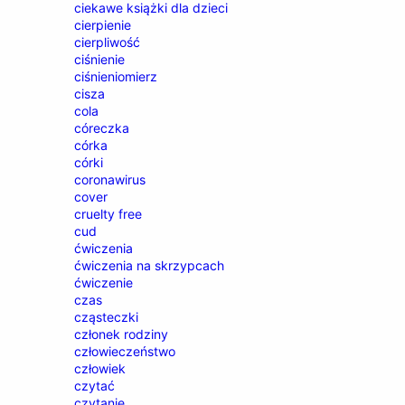
ciekawe książki dla dzieci
cierpienie
cierpliwość
ciśnienie
ciśnieniomierz
cisza
cola
córeczka
córka
córki
coronawirus
cover
cruelty free
cud
ćwiczenia
ćwiczenia na skrzypcach
ćwiczenie
czas
cząsteczki
członek rodziny
człowieczeństwo
człowiek
czytać
czytanie