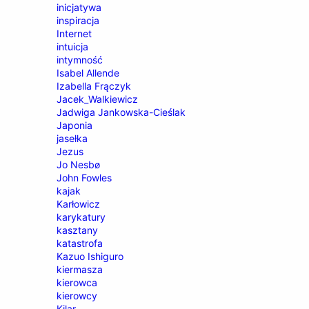
inicjatywa
inspiracja
Internet
intuicja
intymność
Isabel Allende
Izabella Frączyk
Jacek_Walkiewicz
Jadwiga Jankowska-Cieślak
Japonia
jasełka
Jezus
Jo Nesbø
John Fowles
kajak
Karłowicz
karykatury
kasztany
katastrofa
Kazuo Ishiguro
kiermasza
kierowca
kierowcy
Kilar