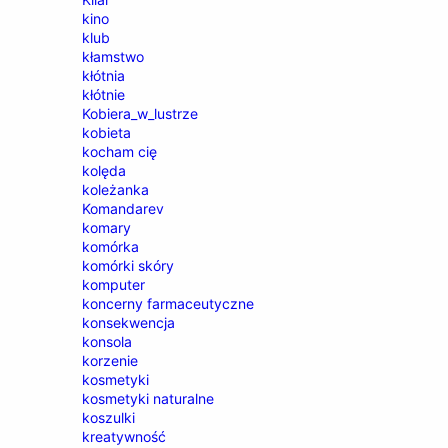
kino
klub
kłamstwo
kłótnia
kłótnie
Kobiera_w_lustrze
kobieta
kocham cię
kolęda
koleżanka
Komandarev
komary
komórka
komórki skóry
komputer
koncerny farmaceutyczne
konsekwencja
konsola
korzenie
kosmetyki
kosmetyki naturalne
koszulki
kreatywność