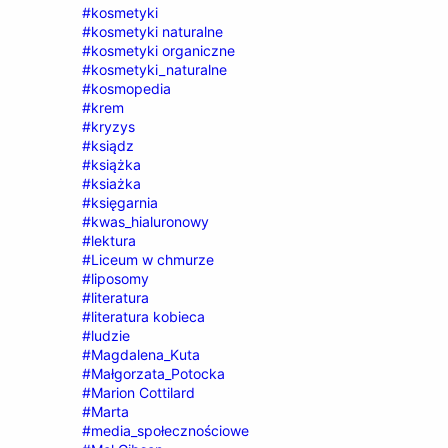
#kosmetyki
#kosmetyki naturalne
#kosmetyki organiczne
#kosmetyki_naturalne
#kosmopedia
#krem
#kryzys
#ksiądz
#książka
#ksiażka
#księgarnia
#kwas_hialuronowy
#lektura
#Liceum w chmurze
#liposomy
#literatura
#literatura kobieca
#ludzie
#Magdalena_Kuta
#Małgorzata_Potocka
#Marion Cottilard
#Marta
#media_społecznościowe