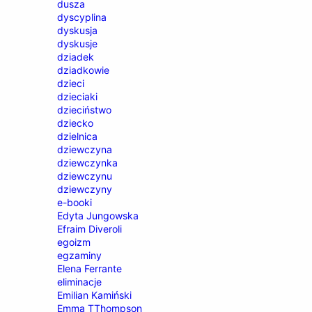
dusza
dyscyplina
dyskusja
dyskusje
dziadek
dziadkowie
dzieci
dzieciaki
dzieciństwo
dziecko
dzielnica
dziewczyna
dziewczynka
dziewczynu
dziewczyny
e-booki
Edyta Jungowska
Efraim Diveroli
egoizm
egzaminy
Elena Ferrante
eliminacje
Emilian Kamiński
Emma TThompson