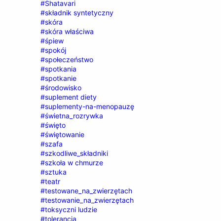
#Shatavari
#składnik syntetyczny
#skóra
#skóra właściwa
#śpiew
#spokój
#społeczeństwo
#spotkania
#spotkanie
#środowisko
#suplement diety
#suplementy-na-menopauzę
#świetna_rozrywka
#święto
#świętowanie
#szafa
#szkodliwe_składniki
#szkoła w chmurze
#sztuka
#teatr
#testowane_na_zwierzętach
#testowanie_na_zwierzętach
#toksyczni ludzie
#tolerancja