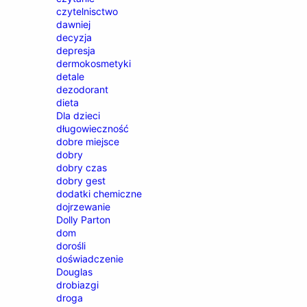
czytelnisctwo
dawniej
decyzja
depresja
dermokosmetyki
detale
dezodorant
dieta
Dla dzieci
długowieczność
dobre miejsce
dobry
dobry czas
dobry gest
dodatki chemiczne
dojrzewanie
Dolly Parton
dom
dorośli
doświadczenie
Douglas
drobiazgi
droga