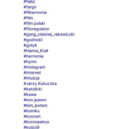
#fałsz
#fargo
#filharmonia
#film
#film polski
#fitoregulator
#gang_zielonej_rekawiczki
#godność
#gotyk
#Hanna_Krall
#harmonia
#hymn
#Instagram
#Internet
#intuicja
#Jerzy Kukuczka
#katolicki
#kawa
#kim jestem
#kim_jestem
#komiks
#koncert
#koronawirus
#kościół