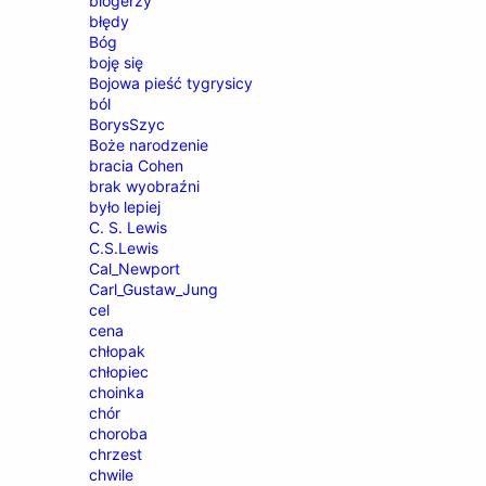
blogerzy
błędy
Bóg
boję się
Bojowa pieść tygrysicy
ból
BorysSzyc
Boże narodzenie
bracia Cohen
brak wyobraźni
było lepiej
C. S. Lewis
C.S.Lewis
Cal_Newport
Carl_Gustaw_Jung
cel
cena
chłopak
chłopiec
choinka
chór
choroba
chrzest
chwile