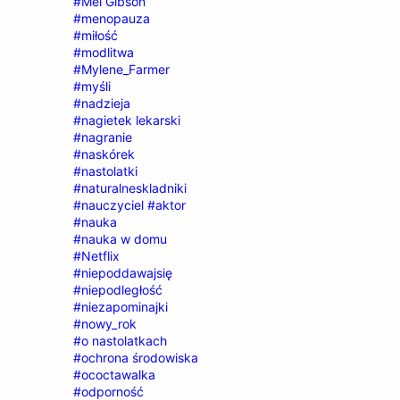
#Mel Gibson
#menopauza
#miłość
#modlitwa
#Mylene_Farmer
#myśli
#nadzieja
#nagietek lekarski
#nagranie
#naskórek
#nastolatki
#naturalneskladniki
#nauczyciel #aktor
#nauka
#nauka w domu
#Netflix
#niepoddawajsię
#niepodległość
#niezapominajki
#nowy_rok
#o nastolatkach
#ochrona środowiska
#ococtawalka
#odporność