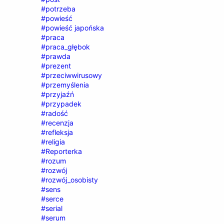
#potrzeba
#powieść
#powieść japońska
#praca
#praca_głębok
#prawda
#prezent
#przeciwwirusowy
#przemyślenia
#przyjaźń
#przypadek
#radość
#recenzja
#refleksja
#religia
#Reporterka
#rozum
#rozwój
#rozwój_osobisty
#sens
#serce
#serial
#serum