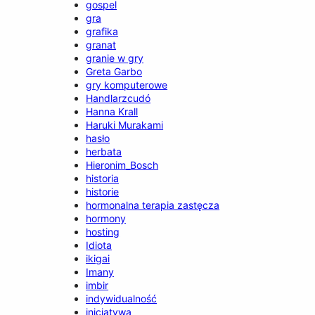
gospel
gra
grafika
granat
granie w gry
Greta Garbo
gry komputerowe
Handlarzcudó
Hanna Krall
Haruki Murakami
hasło
herbata
Hieronim_Bosch
historia
historie
hormonalna terapia zastęcza
hormony
hosting
Idiota
ikigai
Imany
imbir
indywidualność
inicjatywa