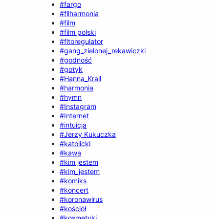
#fargo
#filharmonia
#film
#film polski
#fitoregulator
#gang_zielonej_rekawiczki
#godność
#gotyk
#Hanna_Krall
#harmonia
#hymn
#Instagram
#Internet
#intuicja
#Jerzy Kukuczka
#katolicki
#kawa
#kim jestem
#kim_jestem
#komiks
#koncert
#koronawirus
#kościół
#kosmetyki