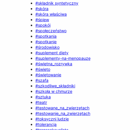
#składnik syntetyczny
#skóra
#skóra właściwa
#śpiew
#spokój
#społeczeństwo
#spotkania
#spotkanie
#środowisko
#suplement diety
#suplementy-na-menopauzę
#świetna_rozrywka
#święto
#świętowanie
#szafa
#szkodliwe_składniki
#szkoła w chmurze
#sztuka
#teatr
#testowane_na_zwierzętach
#testowanie_na_zwierzętach
#toksyczni ludzie
#tolerancja
#transseksualista