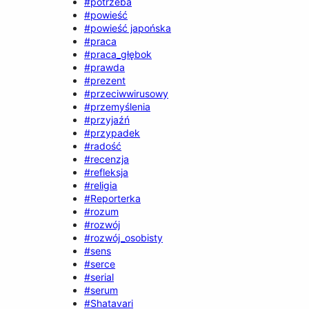
#potrzeba
#powieść
#powieść japońska
#praca
#praca_głębok
#prawda
#prezent
#przeciwwirusowy
#przemyślenia
#przyjaźń
#przypadek
#radość
#recenzja
#refleksja
#religia
#Reporterka
#rozum
#rozwój
#rozwój_osobisty
#sens
#serce
#serial
#serum
#Shatavari