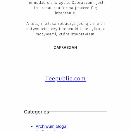
nie nudzę się w życiu. Zapraszam, jeśli
ta archaiczna forma jeszcze Cię
interesuje.
A tutaj możesz zobaczyć jedną z moich
aktywności, czyli koszulki i nie tylko, z
motywami, które stworzyłam.
ZAPRASZAM
Facebook
YouTube
Instagram
X
TikTok
LinkedIn
Teepublic.com
Categories
Archiwum bloga