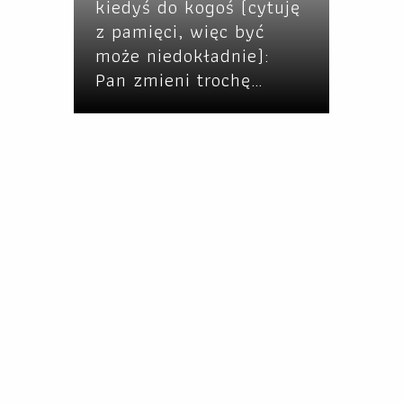
kiedyś do kogoś (cytuję
z pamięci, więc być
może niedokładnie):
Pan zmieni trochę…