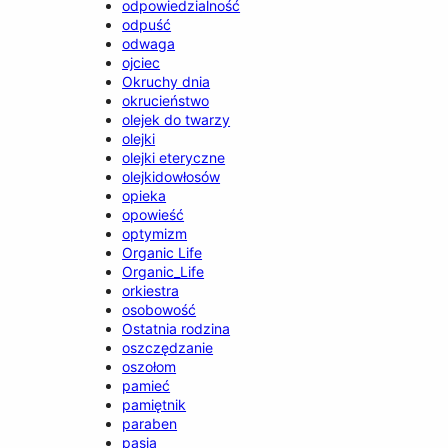
odpowiedzialność
odpuść
odwaga
ojciec
Okruchy dnia
okrucieństwo
olejek do twarzy
olejki
olejki eteryczne
olejkidowłosów
opieka
opowieść
optymizm
Organic Life
Organic_Life
orkiestra
osobowość
Ostatnia rodzina
oszczędzanie
oszołom
pamieć
pamiętnik
paraben
pasja