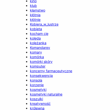
kino
klub
kłamstwo
kłótnia
kłótnie
Kobiera_w_lustrze
kobieta
kocham cię
kolęda
koleżanka
Komandarev
komary
komórka
komórki skóry
komputer
koncerny farmaceutyczne
konsekwencja
konsola
korzenie
kosmetyki
kosmetyki naturalne
koszulki
kreatywność
królewna