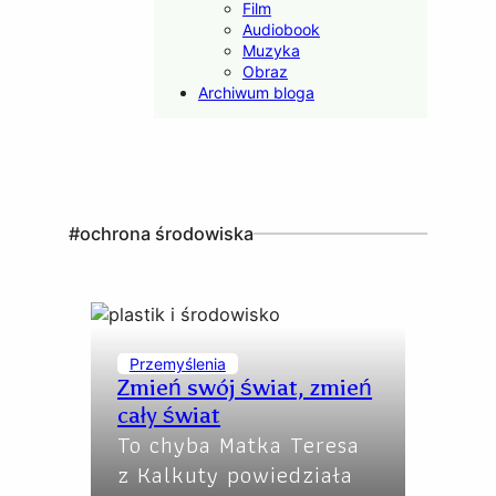
Film
Audiobook
Muzyka
Obraz
Archiwum bloga
#ochrona środowiska
Przemyślenia
Zmień swój świat, zmień
cały świat
To chyba Matka Teresa
z Kalkuty powiedziała