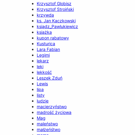
Krzysztof Globisz
Krzysztof Stroiński
krzywda
ks. Jan Kaczkowski
ksiądz_Pawlukiewicz
książka
kupon rabatowy
Kusturica
Lara Fabian
Legimi
lekarz
leki
lekkość
Leszek Zduń
Lewis
lipa
listy
ludzie
macierzyństwo
mądrość życiowa
Mag
maleństwo
małżeńśtwo