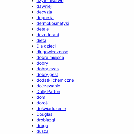
czytelnisctwo
dawniej
decyzja
depresja
dermokosmetyki
detale
dezodorant
dieta
Dla dzieci
długowieczność
dobre miejsce
dobry
dobry czas
dobry gest
dodatki chemiczne
dojrzewanie
Dolly Parton
dom
dorośli
doświadczenie
Douglas
drobiazgi
droga
dusza