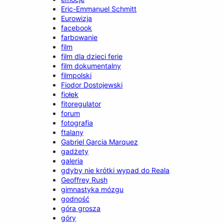
Eric-Emmanuel Schmitt
Eurowizja
facebook
farbowanie
film
film dla dzieci ferie
film dokumentalny
filmpolski
Fiodor Dostojewski
fiołek
fitoregulator
forum
fotografia
ftalany
Gabriel Garcia Marquez
gadżety
galeria
gdyby nie krótki wypad do Reala
Geoffrey Rush
gimnastyka mózgu
godność
góra grosza
góry