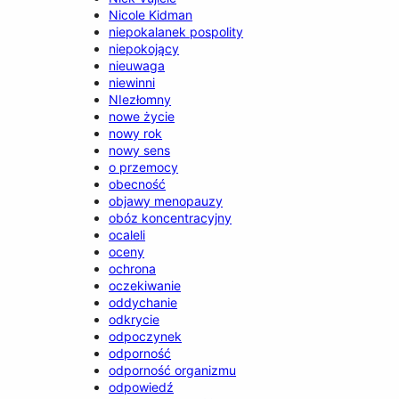
Nicole Kidman
niepokalanek pospolity
niepokojący
nieuwaga
niewinni
NIezłomny
nowe życie
nowy rok
nowy sens
o przemocy
obecność
objawy menopauzy
obóz koncentracyjny
ocaleli
oceny
ochrona
oczekiwanie
oddychanie
odkrycie
odpoczynek
odporność
odporność organizmu
odpowiedź