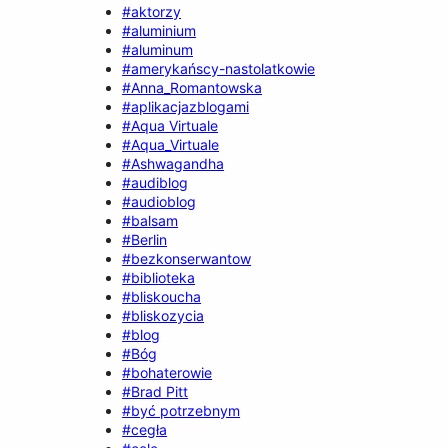
#aktorzy
#aluminium
#aluminum
#amerykańscy-nastolatkowie
#Anna_Romantowska
#aplikacjazblogami
#Aqua Virtuale
#Aqua_Virtuale
#Ashwagandha
#audiblog
#audioblog
#balsam
#Berlin
#bezkonserwantow
#biblioteka
#bliskoucha
#bliskozycia
#blog
#Bóg
#bohaterowie
#Brad Pitt
#być potrzebnym
#cegła