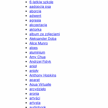
6-latkiw szkole
aadopcja psa
aborcja
adwent
agresja
akceptacja
aktorka
album ze zdjeciami
Aleksander Doba
Alice Munro
aloes
aluminium
Amy Chua
Andrzej Fidyk
anioł
anioły
Anthony Hopkins
aparat
Aqua Virtualle
arcydzieło
aronia
artyści
artysta
audiobook