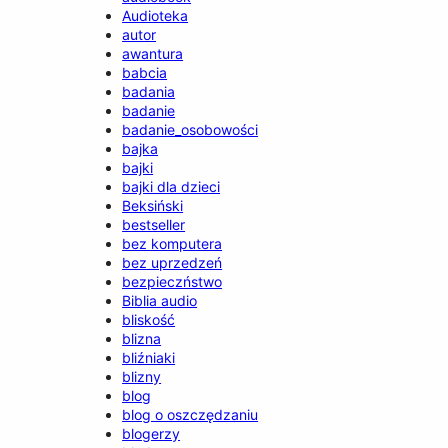
Audioteka
autor
awantura
babcia
badania
badanie
badanie_osobowości
bajka
bajki
bajki dla dzieci
Beksiński
bestseller
bez komputera
bez uprzedzeń
bezpieczństwo
Biblia audio
bliskość
blizna
bliźniaki
blizny
blog
blog o oszczędzaniu
blogerzy