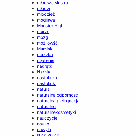
młodsza siostra
młodzi
młodzież
modlitwa
Monster High
morze
mózg
możliowść
Muminki
muzyka
myślenie
nakrętki
Narnia
nastolatek
nastolatki
natura
naturalna odporność
naturalna pielęgnacja
naturalne
naturalnekosmetyki
nauczyciel
nauka
nawyki
Nick Vujicic