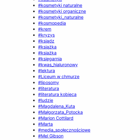
#kosmetyki naturalne
#kosmetyki organiczne
#kosmetyki_naturalne
#kosmopedia
#krem
#kryzys
#ksiądz
#książka
#ksiażka
#księgarnia
#kwas_hialuronowy
#lektura
#Liceum w chmurze
#liposomy
#literatura
#literatura kobieca
#ludzie
#Magdalena_Kuta
#Małgorzata_Potocka
#Marion Cottilard
#Marta
#media_społecznościowe
#Mel Gibson