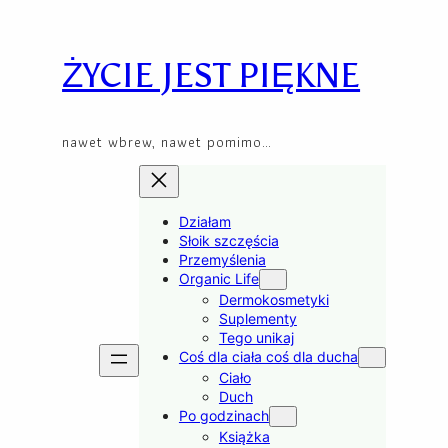
Skip
to
content
ŻYCIE JEST PIĘKNE
nawet wbrew, nawet pomimo…
Działam
Słoik szczęścia
Przemyślenia
Organic Life
Dermokosmetyki
Suplementy
Tego unikaj
Coś dla ciała coś dla ducha
Ciało
Duch
Po godzinach
Książka