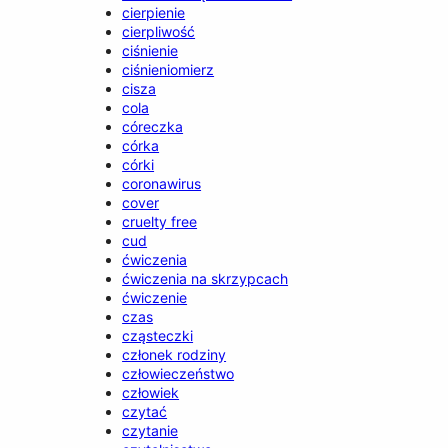
cierpienie
cierpliwość
ciśnienie
ciśnieniomierz
cisza
cola
córeczka
córka
córki
coronawirus
cover
cruelty free
cud
ćwiczenia
ćwiczenia na skrzypcach
ćwiczenie
czas
cząsteczki
członek rodziny
człowieczeństwo
człowiek
czytać
czytanie