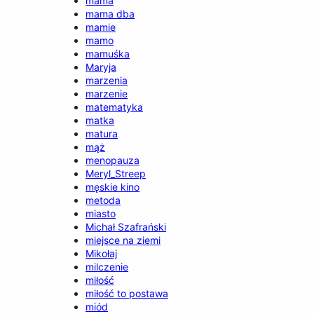
mama
mama dba
mamie
mamo
mamuśka
Maryja
marzenia
marzenie
matematyka
matka
matura
mąż
menopauza
Meryl_Streep
męskie kino
metoda
miasto
Michał Szafrański
miejsce na ziemi
Mikołaj
milczenie
miłość
miłość to postawa
miód