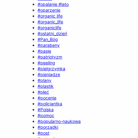
#opalanie #lato
#oparzenie
#organic life
#organic_life
#organiclife
#ostatni_dzień
#Pan_Bóg
#parabeny
#pasje
#patriotyzm
#peeling
#pielgrzymka
#pieniądze
#plany
#plastik
#płeć
#pocenie
#policjantka
#Polska
#pomoc
#popularno-naukowa
#porządki
#post