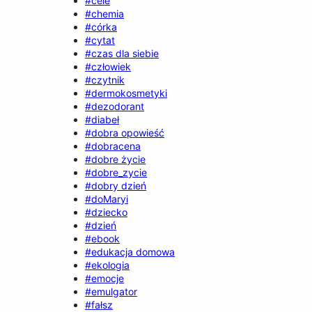
#cele
#chemia
#córka
#cytat
#czas dla siebie
#człowiek
#czytnik
#dermokosmetyki
#dezodorant
#diabeł
#dobra opowieść
#dobracena
#dobre życie
#dobre_zycie
#dobry dzień
#doMaryi
#dziecko
#dzień
#ebook
#edukacja domowa
#ekologia
#emocje
#emulgator
#fałsz