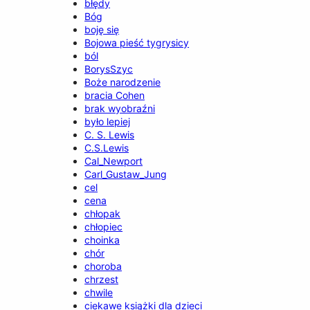
błędy
Bóg
boję się
Bojowa pieść tygrysicy
ból
BorysSzyc
Boże narodzenie
bracia Cohen
brak wyobraźni
było lepiej
C. S. Lewis
C.S.Lewis
Cal_Newport
Carl_Gustaw_Jung
cel
cena
chłopak
chłopiec
choinka
chór
choroba
chrzest
chwile
ciekawe książki dla dzieci