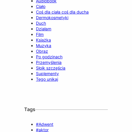
Audiobook
Ciało
Coś dla ciała coś dla ducha
Dermokosmetyki
Duch
Działam
Film
Książka
Muzyka
Obraz
Po godzinach
Przemyślenia
Słoik szczęścia
Suplementy
Tego unikaj
Tags
#Adwent
#aktor