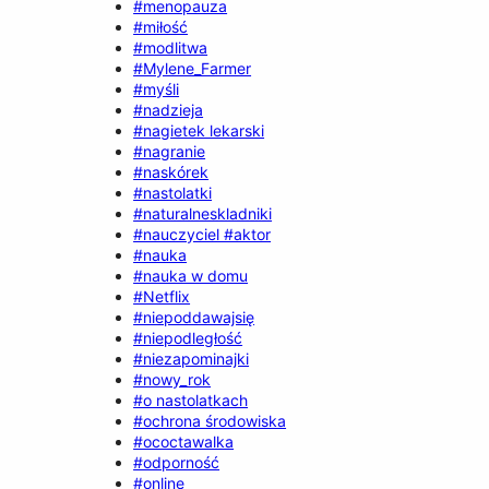
#menopauza
#miłość
#modlitwa
#Mylene_Farmer
#myśli
#nadzieja
#nagietek lekarski
#nagranie
#naskórek
#nastolatki
#naturalneskladniki
#nauczyciel #aktor
#nauka
#nauka w domu
#Netflix
#niepoddawajsię
#niepodległość
#niezapominajki
#nowy_rok
#o nastolatkach
#ochrona środowiska
#ococtawalka
#odporność
#online