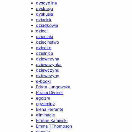
dyscyplina
dyskusja
dyskusje
dziadek
dziadkowie
dzieci
dzieciaki
dzieciństwo
dziecko
dzielnica
dziewczyna
dziewczynka
dziewczynu
dziewczyny
e-booki
Edyta Jungowska
Efraim Diveroli
egoizm
egzaminy
Elena Ferrante
eliminacje
Emilian Kamiński
Emma TThompson
emocje