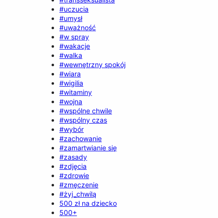
#uczucia
#umysł
#uważność
#w spray
#wakacje
#walka
#wewnętrzny spokój
#wiara
#wigilia
#witaminy
#wojna
#wspólne chwile
#wspólny czas
#wybór
#zachowanie
#zamartwianie się
#zasady
#zdjęcia
#zdrowie
#zmęczenie
#żyj_chwilą
500 zł na dziecko
500+