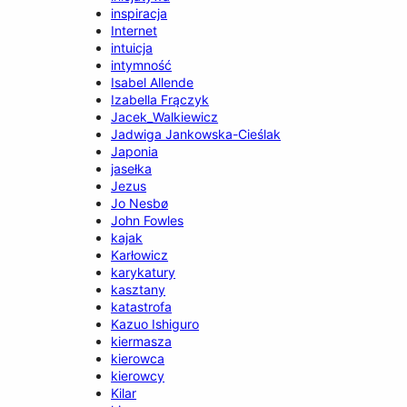
inspiracja
Internet
intuicja
intymność
Isabel Allende
Izabella Frączyk
Jacek_Walkiewicz
Jadwiga Jankowska-Cieślak
Japonia
jasełka
Jezus
Jo Nesbø
John Fowles
kajak
Karłowicz
karykatury
kasztany
katastrofa
Kazuo Ishiguro
kiermasza
kierowca
kierowcy
Kilar