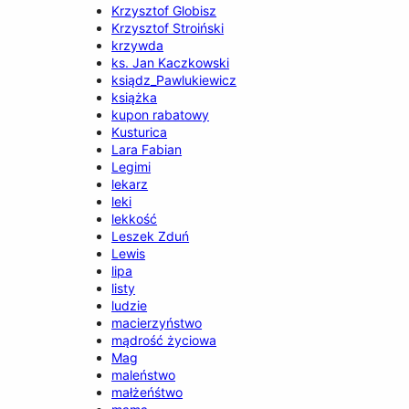
Krzysztof Globisz
Krzysztof Stroiński
krzywda
ks. Jan Kaczkowski
ksiądz_Pawlukiewicz
książka
kupon rabatowy
Kusturica
Lara Fabian
Legimi
lekarz
leki
lekkość
Leszek Zduń
Lewis
lipa
listy
ludzie
macierzyństwo
mądrość życiowa
Mag
maleństwo
małżeńśtwo