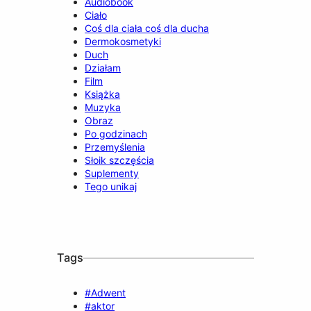
Audiobook
Ciało
Coś dla ciała coś dla ducha
Dermokosmetyki
Duch
Działam
Film
Książka
Muzyka
Obraz
Po godzinach
Przemyślenia
Słoik szczęścia
Suplementy
Tego unikaj
Tags
#Adwent
#aktor