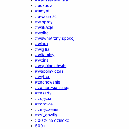
#uczucia
#umysł
#uważność
#w spray
#wakacje
#walka
#wewnętrzny spokój
#wiara
#wigilia
#witaminy
#wojna
#wspólne chwile
#wspólny czas
#wybór
#zachowanie
#zamartwianie się
#zasady
#zdjęcia
#zdrowie
#zmęczenie
#żyj_chwilą
500 zł na dziecko
500+