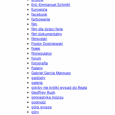
Eric-Emmanuel Schmitt
Eurowizja
facebook
farbowanie
film
film dla dzieci ferie
film dokumentalny
filmpolski
Fiodor Dostojewski
fiołek
fitoregulator
forum
fotografia
ftalany
Gabriel Garcia Marquez
gadżety
galeria
gdyby nie krótki wypad do Reala
Geoffrey Rush
gimnastyka mózgu
godność
góra grosza
góry