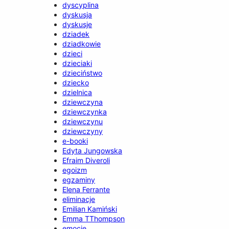
dyscyplina
dyskusja
dyskusje
dziadek
dziadkowie
dzieci
dzieciaki
dzieciństwo
dziecko
dzielnica
dziewczyna
dziewczynka
dziewczynu
dziewczyny
e-booki
Edyta Jungowska
Efraim Diveroli
egoizm
egzaminy
Elena Ferrante
eliminacje
Emilian Kamiński
Emma TThompson
emocje