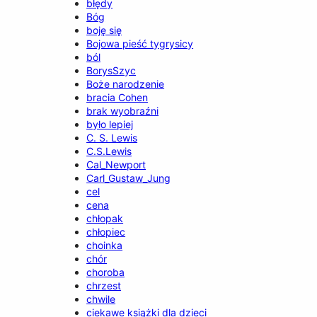
błędy
Bóg
boję się
Bojowa pieść tygrysicy
ból
BorysSzyc
Boże narodzenie
bracia Cohen
brak wyobraźni
było lepiej
C. S. Lewis
C.S.Lewis
Cal_Newport
Carl_Gustaw_Jung
cel
cena
chłopak
chłopiec
choinka
chór
choroba
chrzest
chwile
ciekawe książki dla dzieci