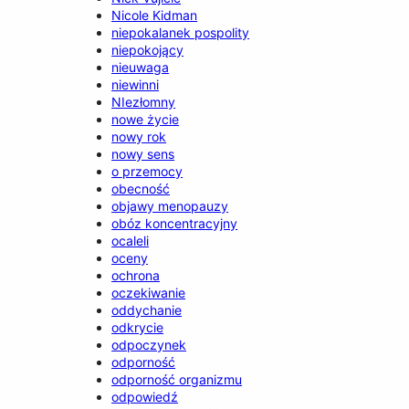
Nicole Kidman
niepokalanek pospolity
niepokojący
nieuwaga
niewinni
NIezłomny
nowe życie
nowy rok
nowy sens
o przemocy
obecność
objawy menopauzy
obóz koncentracyjny
ocaleli
oceny
ochrona
oczekiwanie
oddychanie
odkrycie
odpoczynek
odporność
odporność organizmu
odpowiedź