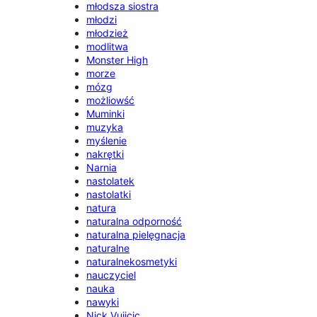
młodsza siostra
młodzi
młodzież
modlitwa
Monster High
morze
mózg
możliowść
Muminki
muzyka
myślenie
nakrętki
Narnia
nastolatek
nastolatki
natura
naturalna odporność
naturalna pielęgnacja
naturalne
naturalnekosmetyki
nauczyciel
nauka
nawyki
Nick Vujicic