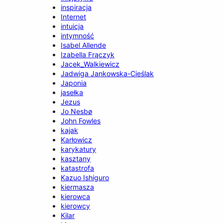
inspiracja
Internet
intuicja
intymność
Isabel Allende
Izabella Frączyk
Jacek_Walkiewicz
Jadwiga Jankowska-Cieślak
Japonia
jasełka
Jezus
Jo Nesbø
John Fowles
kajak
Karłowicz
karykatury
kasztany
katastrofa
Kazuo Ishiguro
kiermasza
kierowca
kierowcy
Kilar