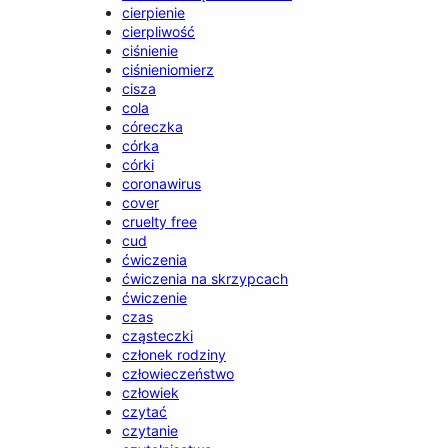
cierpienie
cierpliwość
ciśnienie
ciśnieniomierz
cisza
cola
córeczka
córka
córki
coronawirus
cover
cruelty free
cud
ćwiczenia
ćwiczenia na skrzypcach
ćwiczenie
czas
cząsteczki
członek rodziny
człowieczeństwo
człowiek
czytać
czytanie