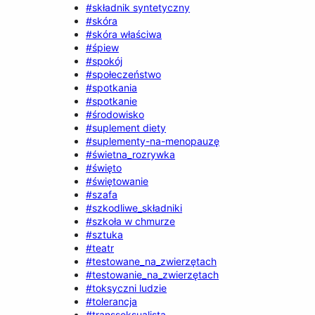
#składnik syntetyczny
#skóra
#skóra właściwa
#śpiew
#spokój
#społeczeństwo
#spotkania
#spotkanie
#środowisko
#suplement diety
#suplementy-na-menopauzę
#świetna_rozrywka
#święto
#świętowanie
#szafa
#szkodliwe_składniki
#szkoła w chmurze
#sztuka
#teatr
#testowane_na_zwierzętach
#testowanie_na_zwierzętach
#toksyczni ludzie
#tolerancja
#transseksualista