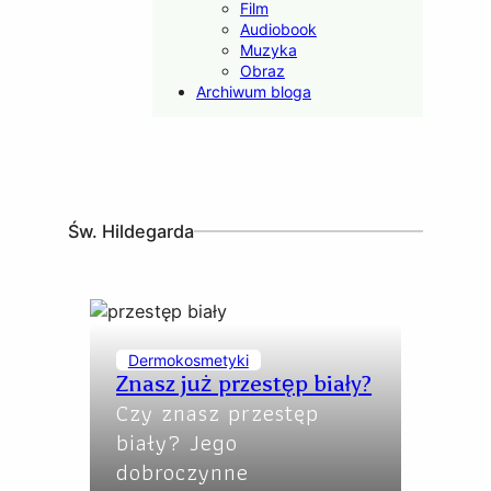
Film
Audiobook
Muzyka
Obraz
Archiwum bloga
Św. Hildegarda
Dermokosmetyki
Znasz już przestęp biały?
Czy znasz przestęp
biały? Jego
dobroczynne