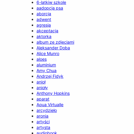
6-latkiw szkole
aadopcja psa
aborcja
adwent
agresja
akceptacja
aktorka
album ze zdjeciami
Aleksander Doba
Alice Munro
aloes
aluminium
Amy Chua
Andrzej Fidyk
anioł
anioły
Anthony Hopkins
aparat
Aqua Virtualle
arcydzieło
aronia
artyści
artysta
audiobook