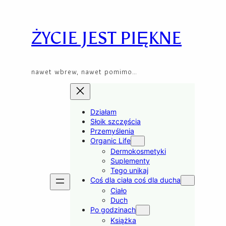
Skip
to
content
ŻYCIE JEST PIĘKNE
nawet wbrew, nawet pomimo…
Działam
Słoik szczęścia
Przemyślenia
Organic Life
Dermokosmetyki
Suplementy
Tego unikaj
Coś dla ciała coś dla ducha
Ciało
Duch
Po godzinach
Książka