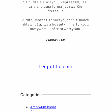
nie nudzę się w życiu. Zapraszam, jeśli
ta archaiczna forma jeszcze Cię
interesuje.
A tutaj możesz zobaczyć jedną z moich
aktywności, czyli koszulki i nie tylko, z
motywami, które stworzyłam.
ZAPRASZAM
Facebook
YouTube
Instagram
X
TikTok
LinkedIn
Teepublic.com
Categories
Archiwum bloga