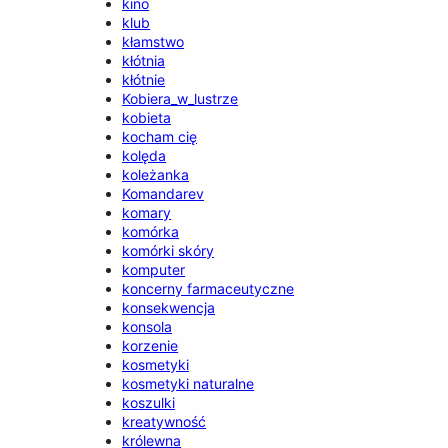
kino
klub
kłamstwo
kłótnia
kłótnie
Kobiera_w_lustrze
kobieta
kocham cię
kolęda
koleżanka
Komandarev
komary
komórka
komórki skóry
komputer
koncerny farmaceutyczne
konsekwencja
konsola
korzenie
kosmetyki
kosmetyki naturalne
koszulki
kreatywność
królewna