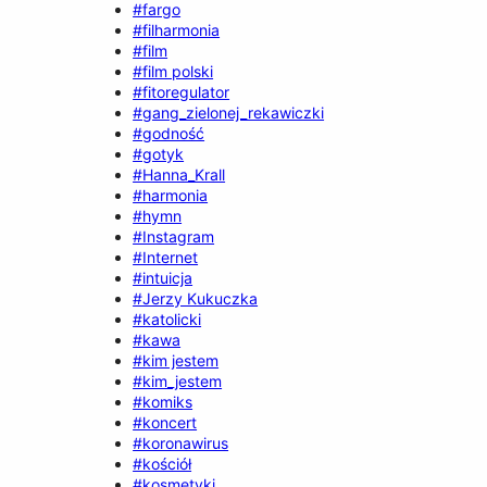
#fargo
#filharmonia
#film
#film polski
#fitoregulator
#gang_zielonej_rekawiczki
#godność
#gotyk
#Hanna_Krall
#harmonia
#hymn
#Instagram
#Internet
#intuicja
#Jerzy Kukuczka
#katolicki
#kawa
#kim jestem
#kim_jestem
#komiks
#koncert
#koronawirus
#kościół
#kosmetyki