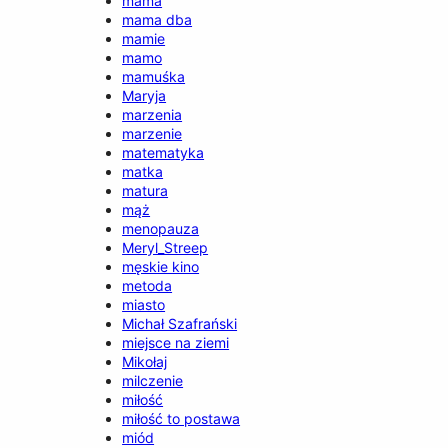
mama
mama dba
mamie
mamo
mamuśka
Maryja
marzenia
marzenie
matematyka
matka
matura
mąż
menopauza
Meryl_Streep
męskie kino
metoda
miasto
Michał Szafrański
miejsce na ziemi
Mikołaj
milczenie
miłość
miłość to postawa
miód