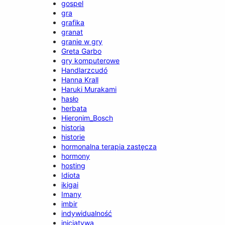
gospel
gra
grafika
granat
granie w gry
Greta Garbo
gry komputerowe
Handlarzcudó
Hanna Krall
Haruki Murakami
hasło
herbata
Hieronim_Bosch
historia
historie
hormonalna terapia zastęcza
hormony
hosting
Idiota
ikigai
Imany
imbir
indywidualność
inicjatywa