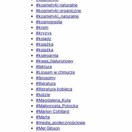
#kosmetyki naturalne
#kosmetyki organiczne
#kosmetyki_naturalne
#kosmopedia
#krem
#kryzys
#ksiądz
#książka
#ksiażka
#księgarnia
#kwas_hialuronowy
#lektura
#Liceum w chmurze
#liposomy
#literatura
#literatura kobieca
#ludzie
#Magdalena_Kuta
#Małgorzata_Potocka
#Marion Cottilard
#Marta
#media_społecznościowe
#Mel Gibson