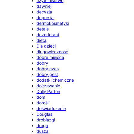
czytelnisctwo
dawniej
decyzja
depresja
dermokosmetyki
detale
dezodorant
dieta
Dla dzieci
długowieczność
dobre miejsce
dobry
dobry czas
dobry gest
dodatki chemiczne
dojrzewanie
Dolly Parton
dom
dorośli
doświadczenie
Douglas
drobiazgi
droga
dusza