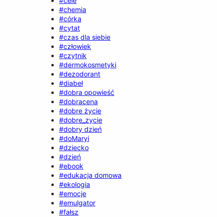
#cele
#chemia
#córka
#cytat
#czas dla siebie
#człowiek
#czytnik
#dermokosmetyki
#dezodorant
#diabeł
#dobra opowieść
#dobracena
#dobre życie
#dobre_zycie
#dobry dzień
#doMaryi
#dziecko
#dzień
#ebook
#edukacja domowa
#ekologia
#emocje
#emulgator
#fałsz