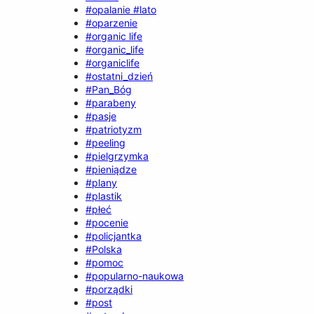
#opalanie #lato
#oparzenie
#organic life
#organic_life
#organiclife
#ostatni_dzień
#Pan_Bóg
#parabeny
#pasje
#patriotyzm
#peeling
#pielgrzymka
#pieniądze
#plany
#plastik
#płeć
#pocenie
#policjantka
#Polska
#pomoc
#popularno-naukowa
#porządki
#post