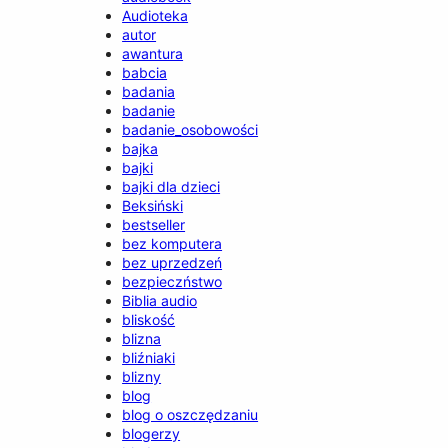
Audioteka
autor
awantura
babcia
badania
badanie
badanie_osobowości
bajka
bajki
bajki dla dzieci
Beksiński
bestseller
bez komputera
bez uprzedzeń
bezpieczństwo
Biblia audio
bliskość
blizna
bliźniaki
blizny
blog
blog o oszczędzaniu
blogerzy