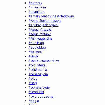
#aktorzy
#aluminium
#aluminum
#amerykańscy-nastolatkowie
#Anna_Romantowska
#aplikacjazblogami
#Aqua Virtuale
#Aqua_Virtuale
#Ashwagandha
#audiblog
#audioblog
#balsam
#Berlin
#bezkonserwantow
#biblioteka
#bliskoucha
#bliskozycia
#blog
#Bóg
#bohaterowie
#Brad Pitt
#być potrzebnym
#cegła