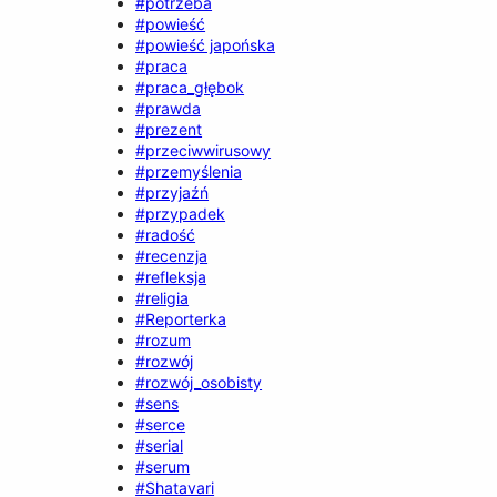
#potrzeba
#powieść
#powieść japońska
#praca
#praca_głębok
#prawda
#prezent
#przeciwwirusowy
#przemyślenia
#przyjaźń
#przypadek
#radość
#recenzja
#refleksja
#religia
#Reporterka
#rozum
#rozwój
#rozwój_osobisty
#sens
#serce
#serial
#serum
#Shatavari