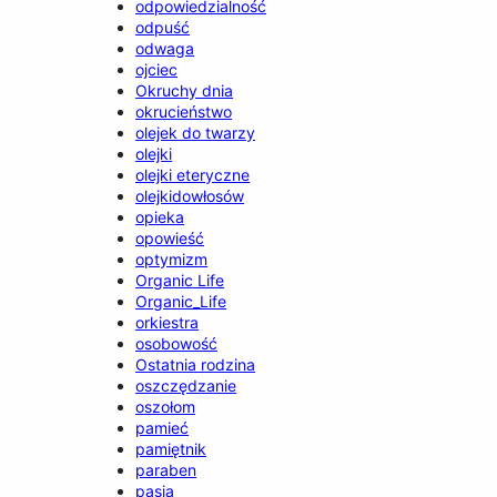
odpowiedzialność
odpuść
odwaga
ojciec
Okruchy dnia
okrucieństwo
olejek do twarzy
olejki
olejki eteryczne
olejkidowłosów
opieka
opowieść
optymizm
Organic Life
Organic_Life
orkiestra
osobowość
Ostatnia rodzina
oszczędzanie
oszołom
pamieć
pamiętnik
paraben
pasja