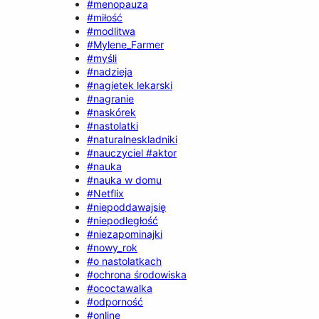
#menopauza
#miłość
#modlitwa
#Mylene_Farmer
#myśli
#nadzieja
#nagietek lekarski
#nagranie
#naskórek
#nastolatki
#naturalneskladniki
#nauczyciel #aktor
#nauka
#nauka w domu
#Netflix
#niepoddawajsię
#niepodległość
#niezapominajki
#nowy_rok
#o nastolatkach
#ochrona środowiska
#ococtawalka
#odporność
#online