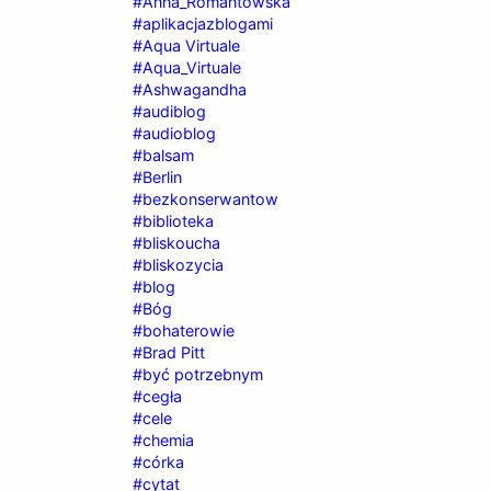
#Anna_Romantowska
#aplikacjazblogami
#Aqua Virtuale
#Aqua_Virtuale
#Ashwagandha
#audiblog
#audioblog
#balsam
#Berlin
#bezkonserwantow
#biblioteka
#bliskoucha
#bliskozycia
#blog
#Bóg
#bohaterowie
#Brad Pitt
#być potrzebnym
#cegła
#cele
#chemia
#córka
#cytat