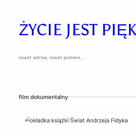
Skip
to
content
ŻYCIE JEST PIĘ
nawet wbrew, nawet pomimo…
film dokumentalny