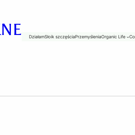
KNE
Działam
Słoik szczęścia
Przemyślenia
Organic Life
Co