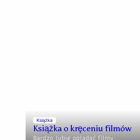
Książka
Książka o kręceniu filmów
Bardzo lubię oglądać filmy