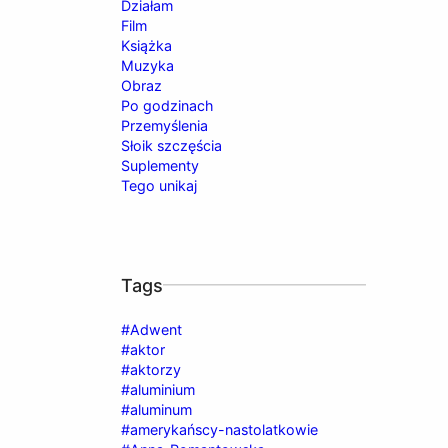
Działam
Film
Książka
Muzyka
Obraz
Po godzinach
Przemyślenia
Słoik szczęścia
Suplementy
Tego unikaj
Tags
#Adwent
#aktor
#aktorzy
#aluminium
#aluminum
#amerykańscy-nastolatkowie