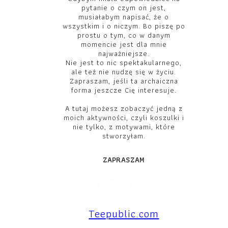
pytanie o czym on jest,
musiałabym napisać, że o
wszystkim i o niczym. Bo piszę po
prostu o tym, co w danym
momencie jest dla mnie
najważniejsze.
Nie jest to nic spektakularnego,
ale też nie nudzę się w życiu.
Zapraszam, jeśli ta archaiczna
forma jeszcze Cię interesuje.
A tutaj możesz zobaczyć jedną z
moich aktywności, czyli koszulki i
nie tylko, z motywami, które
stworzyłam.
ZAPRASZAM
Facebook
YouTube
Instagram
X
TikTok
LinkedIn
Teepublic.com