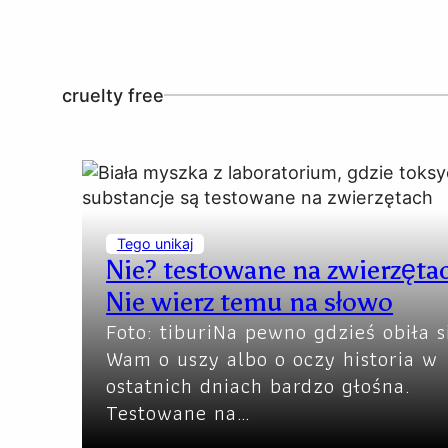
cruelty free
Tego unikaj
Nie? testowane na zwierzęta
Nie wierz temu na słowo
Foto: tiburiNa pewno gdzieś obiła s
Wam o uszy albo o oczy historia w
ostatnich dniach bardzo głośna.
Testowane na…