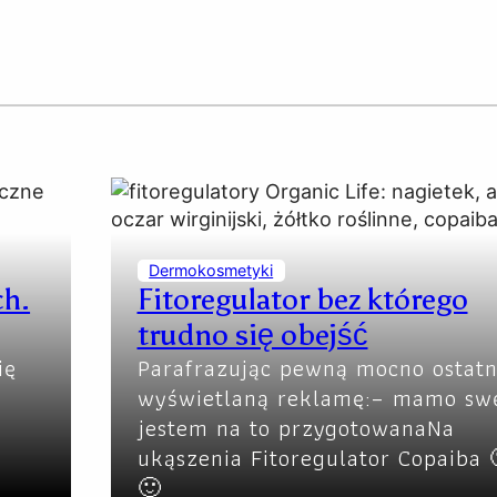
Dermokosmetyki
ch.
Fitoregulator bez którego
trudno się obejść
ię
Parafrazując pewną mocno ostatn
wyświetlaną reklamę:– mamo sw
jestem na to przygotowanaNa
ukąszenia Fitoregulator Copaiba 
🙂