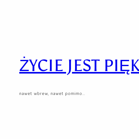
Skip
to
content
ŻYCIE JEST PIĘ
nawet wbrew, nawet pomimo…