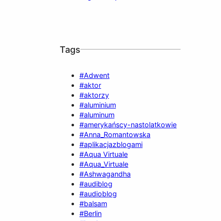
Tags
#Adwent
#aktor
#aktorzy
#aluminium
#aluminum
#amerykańscy-nastolatkowie
#Anna_Romantowska
#aplikacjazblogami
#Aqua Virtuale
#Aqua_Virtuale
#Ashwagandha
#audiblog
#audioblog
#balsam
#Berlin