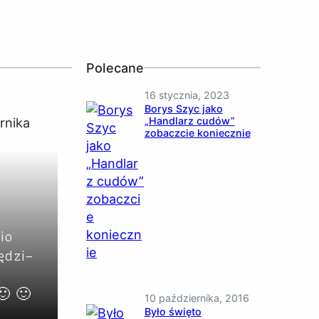
Polecane
16 stycznia, 2023
Borys Szyc jako
„Handlarz cudów”
zobaczcie koniecznie
io
ędzi–
🙂 🙂
10 października, 2016
Było święto