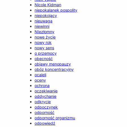
Nicole Kidman
niepokalanek pospolity
niepokojący
nieuwaga
niewinni
NIezłomny
nowe życie
nowy rok
nowy sens
o przemocy
obecność
objawy menopauzy
obóz koncentracyjny
ocaleli
oceny
ochrona
oczekiwanie
oddychanie
odkrycie
odpoczynek
odporność
odporność organizmu
odpowiedź