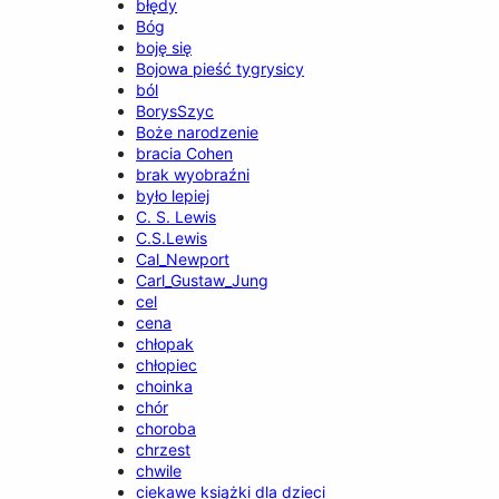
błędy
Bóg
boję się
Bojowa pieść tygrysicy
ból
BorysSzyc
Boże narodzenie
bracia Cohen
brak wyobraźni
było lepiej
C. S. Lewis
C.S.Lewis
Cal_Newport
Carl_Gustaw_Jung
cel
cena
chłopak
chłopiec
choinka
chór
choroba
chrzest
chwile
ciekawe książki dla dzieci