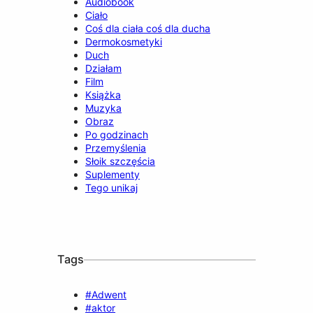
Audiobook
Ciało
Coś dla ciała coś dla ducha
Dermokosmetyki
Duch
Działam
Film
Książka
Muzyka
Obraz
Po godzinach
Przemyślenia
Słoik szczęścia
Suplementy
Tego unikaj
Tags
#Adwent
#aktor