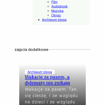
Film
Audiobook
Muzyka
Obraz
Archiwum bloga
zajęcia dodatkowe
Archiwum bloga
Wakacje za pasem, a
dylematy nie znikają
Wakacje za pasem. Tak
się cieszę. I ze względu
na dzieci i ze względu