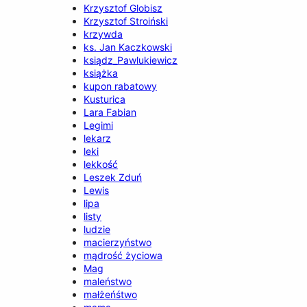
Krzysztof Globisz
Krzysztof Stroiński
krzywda
ks. Jan Kaczkowski
ksiądz_Pawlukiewicz
książka
kupon rabatowy
Kusturica
Lara Fabian
Legimi
lekarz
leki
lekkość
Leszek Zduń
Lewis
lipa
listy
ludzie
macierzyństwo
mądrość życiowa
Mag
maleństwo
małżeńśtwo