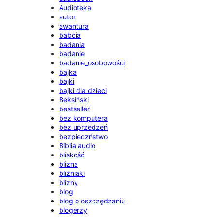
Audioteka
autor
awantura
babcia
badania
badanie
badanie_osobowości
bajka
bajki
bajki dla dzieci
Beksiński
bestseller
bez komputera
bez uprzedzeń
bezpieczństwo
Biblia audio
bliskość
blizna
bliźniaki
blizny
blog
blog o oszczędzaniu
blogerzy