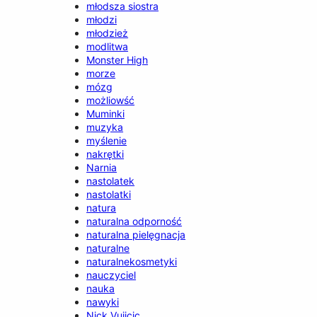
młodsza siostra
młodzi
młodzież
modlitwa
Monster High
morze
mózg
możliowść
Muminki
muzyka
myślenie
nakrętki
Narnia
nastolatek
nastolatki
natura
naturalna odporność
naturalna pielęgnacja
naturalne
naturalnekosmetyki
nauczyciel
nauka
nawyki
Nick Vujicic