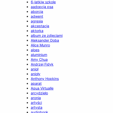
6-latkiw szkole
aadopcja psa
aborcja
adwent
agresja
akceptacja
aktorka
album ze zdjeciami
Aleksander Doba
Alice Munro
aloes
aluminium
Amy Chua
Andrzej Fidyk
anioł
anioły
Anthony Hopkins
aparat
Aqua Virtualle
arcydzieło
aronia
artyści
artysta
audiobook