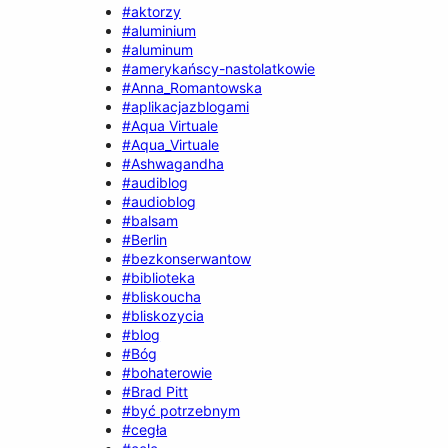
#aktorzy
#aluminium
#aluminum
#amerykańscy-nastolatkowie
#Anna_Romantowska
#aplikacjazblogami
#Aqua Virtuale
#Aqua_Virtuale
#Ashwagandha
#audiblog
#audioblog
#balsam
#Berlin
#bezkonserwantow
#biblioteka
#bliskoucha
#bliskozycia
#blog
#Bóg
#bohaterowie
#Brad Pitt
#być potrzebnym
#cegła