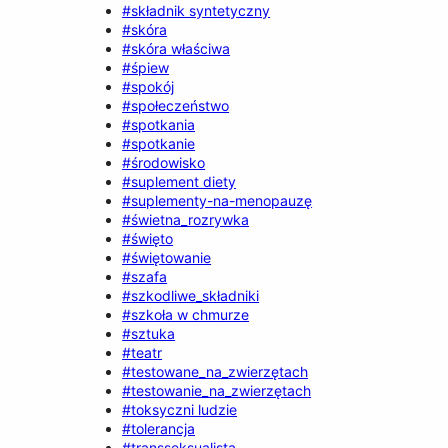
#składnik syntetyczny
#skóra
#skóra właściwa
#śpiew
#spokój
#społeczeństwo
#spotkania
#spotkanie
#środowisko
#suplement diety
#suplementy-na-menopauzę
#świetna_rozrywka
#święto
#świętowanie
#szafa
#szkodliwe_składniki
#szkoła w chmurze
#sztuka
#teatr
#testowane_na_zwierzętach
#testowanie_na_zwierzętach
#toksyczni ludzie
#tolerancja
#transseksualista