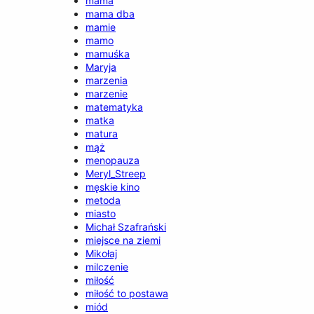
mama
mama dba
mamie
mamo
mamuśka
Maryja
marzenia
marzenie
matematyka
matka
matura
mąż
menopauza
Meryl_Streep
męskie kino
metoda
miasto
Michał Szafrański
miejsce na ziemi
Mikołaj
milczenie
miłość
miłość to postawa
miód