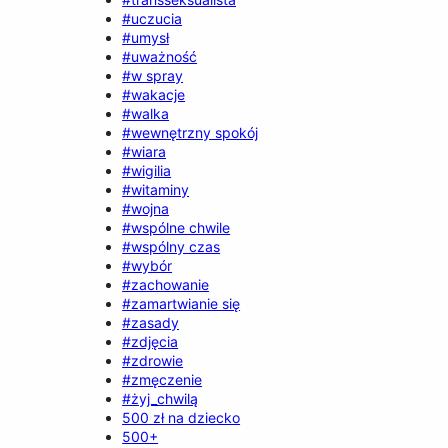
#uczucia
#umysł
#uważność
#w spray
#wakacje
#walka
#wewnętrzny spokój
#wiara
#wigilia
#witaminy
#wojna
#wspólne chwile
#wspólny czas
#wybór
#zachowanie
#zamartwianie się
#zasady
#zdjęcia
#zdrowie
#zmęczenie
#żyj_chwilą
500 zł na dziecko
500+