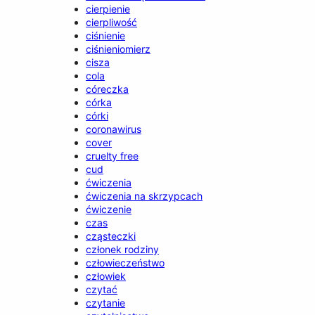
cierpienie
cierpliwość
ciśnienie
ciśnieniomierz
cisza
cola
córeczka
córka
córki
coronawirus
cover
cruelty free
cud
ćwiczenia
ćwiczenia na skrzypcach
ćwiczenie
czas
cząsteczki
członek rodziny
człowieczeństwo
człowiek
czytać
czytanie