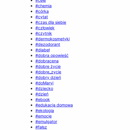
#cele
#chemia
#córka
#cytat
#czas dla siebie
#człowiek
#czytnik
#dermokosmetyki
#dezodorant
#diabeł
#dobra opowieść
#dobracena
#dobre życie
#dobre_zycie
#dobry dzień
#doMaryi
#dziecko
#dzień
#ebook
#edukacja domowa
#ekologia
#emocje
#emulgator
#fałsz