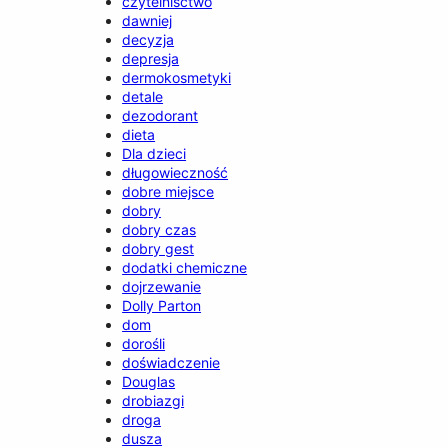
czytelnisctwo
dawniej
decyzja
depresja
dermokosmetyki
detale
dezodorant
dieta
Dla dzieci
długowieczność
dobre miejsce
dobry
dobry czas
dobry gest
dodatki chemiczne
dojrzewanie
Dolly Parton
dom
dorośli
doświadczenie
Douglas
drobiazgi
droga
dusza