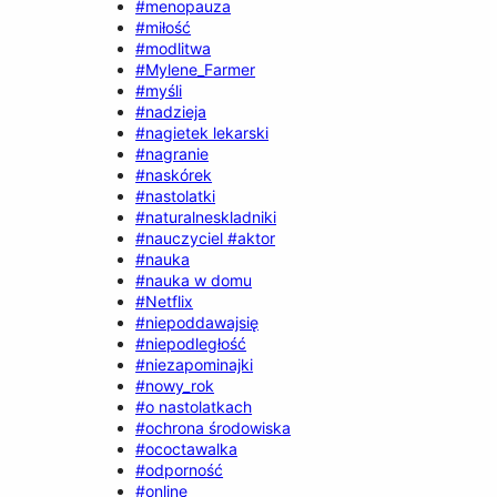
#menopauza
#miłość
#modlitwa
#Mylene_Farmer
#myśli
#nadzieja
#nagietek lekarski
#nagranie
#naskórek
#nastolatki
#naturalneskladniki
#nauczyciel #aktor
#nauka
#nauka w domu
#Netflix
#niepoddawajsię
#niepodległość
#niezapominajki
#nowy_rok
#o nastolatkach
#ochrona środowiska
#ococtawalka
#odporność
#online