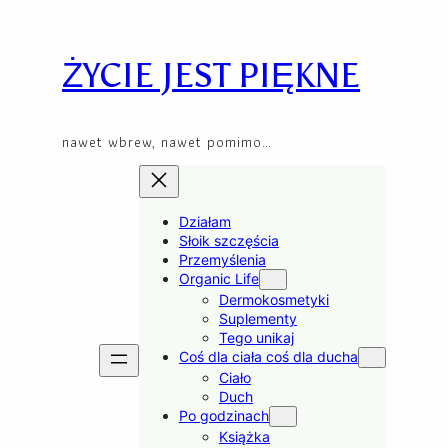
Skip
to
content
ŻYCIE JEST PIĘKNE
nawet wbrew, nawet pomimo…
Działam
Słoik szczęścia
Przemyślenia
Organic Life
Dermokosmetyki
Suplementy
Tego unikaj
Coś dla ciała coś dla ducha
Ciało
Duch
Po godzinach
Książka