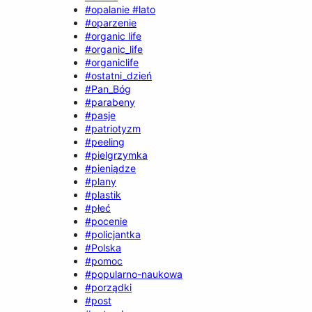
#opalanie #lato
#oparzenie
#organic life
#organic_life
#organiclife
#ostatni_dzień
#Pan_Bóg
#parabeny
#pasje
#patriotyzm
#peeling
#pielgrzymka
#pieniądze
#plany
#plastik
#płeć
#pocenie
#policjantka
#Polska
#pomoc
#popularno-naukowa
#porządki
#post