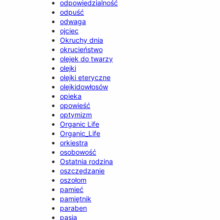
odpowiedzialność
odpuść
odwaga
ojciec
Okruchy dnia
okrucieństwo
olejek do twarzy
olejki
olejki eteryczne
olejkidowłosów
opieka
opowieść
optymizm
Organic Life
Organic_Life
orkiestra
osobowość
Ostatnia rodzina
oszczędzanie
oszołom
pamieć
pamiętnik
paraben
pasja