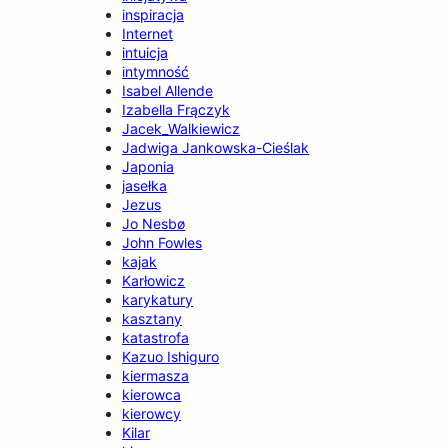
inspiracja
Internet
intuicja
intymność
Isabel Allende
Izabella Frączyk
Jacek_Walkiewicz
Jadwiga Jankowska-Cieślak
Japonia
jasełka
Jezus
Jo Nesbø
John Fowles
kajak
Karłowicz
karykatury
kasztany
katastrofa
Kazuo Ishiguro
kiermasza
kierowca
kierowcy
Kilar