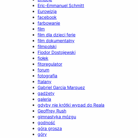
Eric-Emmanuel Schmitt
Eurowizja
facebook
farbowanie
film
film dla dzieci ferie
film dokumentalny
filmpolski
Fiodor Dostojewski
fiołek
fitoregulator
forum
fotografia
ftalany
Gabriel Garcia Marquez
gadżety
galeria
gdyby nie krótki wypad do Reala
Geoffrey Rush
gimnastyka mózgu
godność
góra grosza
góry