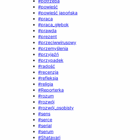
#potrzeba
#powieść
#powieść japońska
#praca
#praca_głębok
#prawda
#prezent
#przeciwwirusowy
#przemyślenia
#przyjaźń
#przypadek
#radość
#recenzja
#refleksja
#religia
#Reporterka
#rozum
#rozwój
#rozwój_osobisty
#sens
#serce
#serial
#serum
#Shatavari