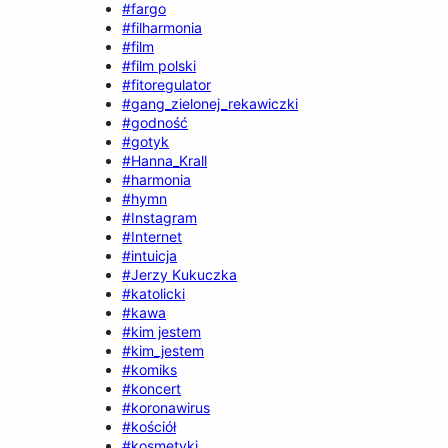
#fargo
#filharmonia
#film
#film polski
#fitoregulator
#gang_zielonej_rekawiczki
#godność
#gotyk
#Hanna_Krall
#harmonia
#hymn
#Instagram
#Internet
#intuicja
#Jerzy Kukuczka
#katolicki
#kawa
#kim jestem
#kim_jestem
#komiks
#koncert
#koronawirus
#kościół
#kosmetyki