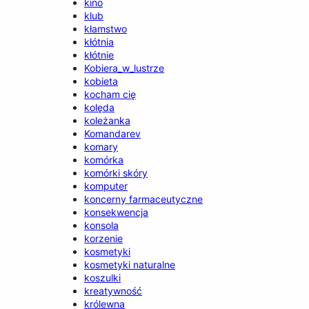
kino
klub
kłamstwo
kłótnia
kłótnie
Kobiera_w_lustrze
kobieta
kocham cię
kolęda
koleżanka
Komandarev
komary
komórka
komórki skóry
komputer
koncerny farmaceutyczne
konsekwencja
konsola
korzenie
kosmetyki
kosmetyki naturalne
koszulki
kreatywność
królewna