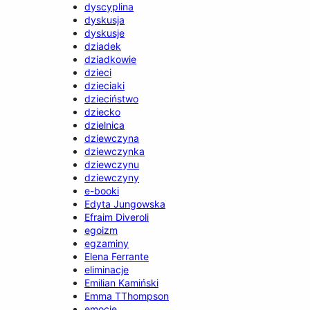
dyscyplina
dyskusja
dyskusje
dziadek
dziadkowie
dzieci
dzieciaki
dzieciństwo
dziecko
dzielnica
dziewczyna
dziewczynka
dziewczynu
dziewczyny
e-booki
Edyta Jungowska
Efraim Diveroli
egoizm
egzaminy
Elena Ferrante
eliminacje
Emilian Kamiński
Emma TThompson
emocje