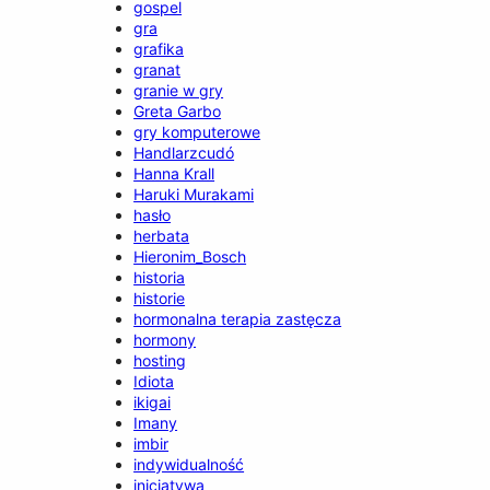
gospel
gra
grafika
granat
granie w gry
Greta Garbo
gry komputerowe
Handlarzcudó
Hanna Krall
Haruki Murakami
hasło
herbata
Hieronim_Bosch
historia
historie
hormonalna terapia zastęcza
hormony
hosting
Idiota
ikigai
Imany
imbir
indywidualność
inicjatywa