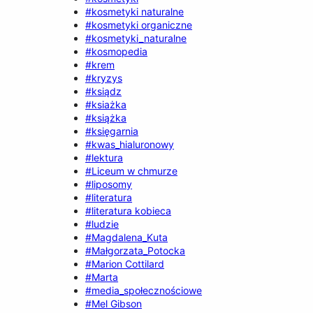
#kosmetyki naturalne
#kosmetyki organiczne
#kosmetyki_naturalne
#kosmopedia
#krem
#kryzys
#ksiądz
#ksiażka
#książka
#księgarnia
#kwas_hialuronowy
#lektura
#Liceum w chmurze
#liposomy
#literatura
#literatura kobieca
#ludzie
#Magdalena_Kuta
#Małgorzata_Potocka
#Marion Cottilard
#Marta
#media_społecznościowe
#Mel Gibson