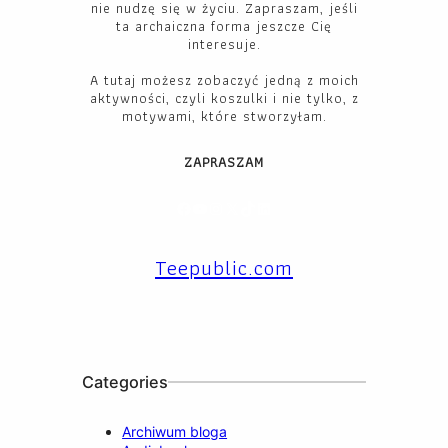
nie nudzę się w życiu. Zapraszam, jeśli
ta archaiczna forma jeszcze Cię
interesuje.
A tutaj możesz zobaczyć jedną z moich
aktywności, czyli koszulki i nie tylko, z
motywami, które stworzyłam.
ZAPRASZAM
Facebook
YouTube
Instagram
X
TikTok
LinkedIn
Teepublic.com
Categories
Archiwum bloga