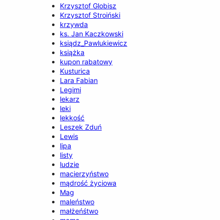
Krzysztof Globisz
Krzysztof Stroiński
krzywda
ks. Jan Kaczkowski
ksiądz_Pawlukiewicz
książka
kupon rabatowy
Kusturica
Lara Fabian
Legimi
lekarz
leki
lekkość
Leszek Zduń
Lewis
lipa
listy
ludzie
macierzyństwo
mądrość życiowa
Mag
maleństwo
małżeńśtwo