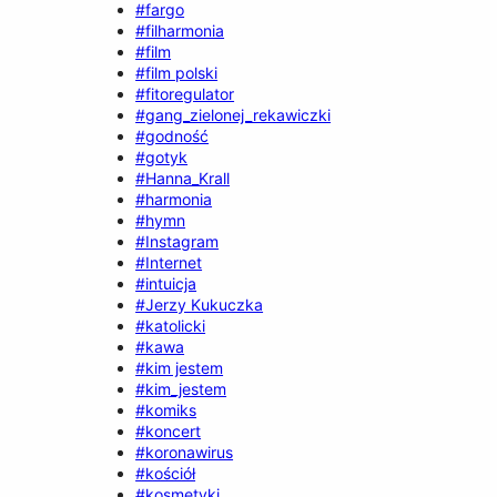
#fargo
#filharmonia
#film
#film polski
#fitoregulator
#gang_zielonej_rekawiczki
#godność
#gotyk
#Hanna_Krall
#harmonia
#hymn
#Instagram
#Internet
#intuicja
#Jerzy Kukuczka
#katolicki
#kawa
#kim jestem
#kim_jestem
#komiks
#koncert
#koronawirus
#kościół
#kosmetyki