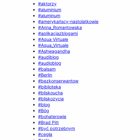
#aktorzy
#aluminium
#aluminum
#amerykańscy-nastolatkowie
#Anna_Romantowska
#aplikacjazblogami
#Aqua Virtuale
#Aqua_Virtuale
#Ashwagandha
#audiblog
#audioblog
#balsam
#Berlin
#bezkonserwantow
#biblioteka
#bliskoucha
#bliskozycia
#blog
#Bóg
#bohaterowie
#Brad Pitt
#być potrzebnym
#cegła