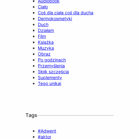
Audiobook
Ciało
Coś dla ciała coś dla ducha
Dermokosmetyki
Duch
Działam
Film
Książka
Muzyka
Obraz
Po godzinach
Przemyślenia
Słoik szczęścia
Suplementy
Tego unikaj
Tags
#Adwent
#aktor