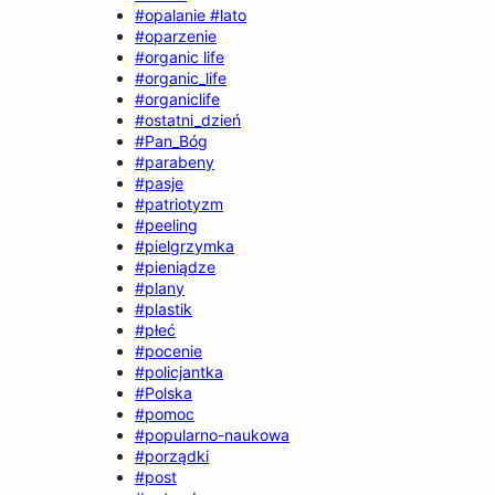
#opalanie #lato
#oparzenie
#organic life
#organic_life
#organiclife
#ostatni_dzień
#Pan_Bóg
#parabeny
#pasje
#patriotyzm
#peeling
#pielgrzymka
#pieniądze
#plany
#plastik
#płeć
#pocenie
#policjantka
#Polska
#pomoc
#popularno-naukowa
#porządki
#post