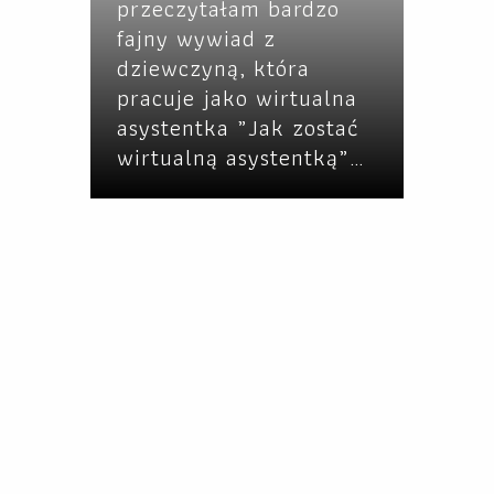
przeczytałam bardzo
fajny wywiad z
dziewczyną, która
pracuje jako wirtualna
asystentka „Jak zostać
wirtualną asystentką”…