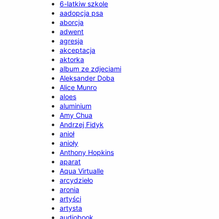
6-latkiw szkole
aadopcja psa
aborcja
adwent
agresja
akceptacja
aktorka
album ze zdjeciami
Aleksander Doba
Alice Munro
aloes
aluminium
Amy Chua
Andrzej Fidyk
anioł
anioły
Anthony Hopkins
aparat
Aqua Virtualle
arcydzieło
aronia
artyści
artysta
audiobook