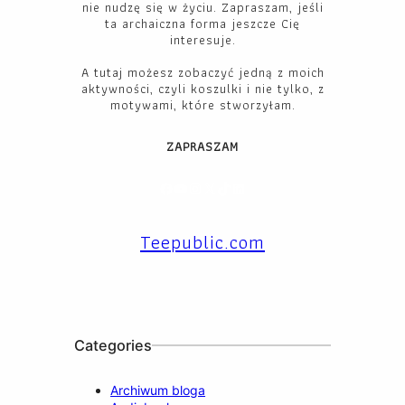
nie nudzę się w życiu. Zapraszam, jeśli
ta archaiczna forma jeszcze Cię
interesuje.
A tutaj możesz zobaczyć jedną z moich
aktywności, czyli koszulki i nie tylko, z
motywami, które stworzyłam.
ZAPRASZAM
Facebook
YouTube
Instagram
X
TikTok
LinkedIn
Teepublic.com
Categories
Archiwum bloga