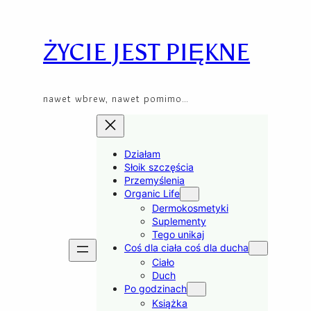
Skip
to
content
ŻYCIE JEST PIĘKNE
nawet wbrew, nawet pomimo…
Działam
Słoik szczęścia
Przemyślenia
Organic Life
Dermokosmetyki
Suplementy
Tego unikaj
Coś dla ciała coś dla ducha
Ciało
Duch
Po godzinach
Książka