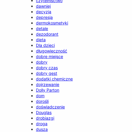
czytelnisctwo
dawniej
decyzja
depresja
dermokosmetyki
detale
dezodorant
dieta
Dla dzieci
długowieczność
dobre miejsce
dobry
dobry czas
dobry gest
dodatki chemiczne
dojrzewanie
Dolly Parton
dom
dorośli
doświadczenie
Douglas
drobiazgi
droga
dusza