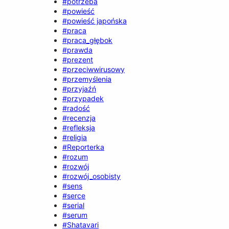
#potrzeba
#powieść
#powieść japońska
#praca
#praca_głębok
#prawda
#prezent
#przeciwwirusowy
#przemyślenia
#przyjaźń
#przypadek
#radość
#recenzja
#refleksja
#religia
#Reporterka
#rozum
#rozwój
#rozwój_osobisty
#sens
#serce
#serial
#serum
#Shatavari