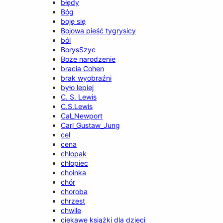
błędy
Bóg
boję się
Bojowa pieść tygrysicy
ból
BorysSzyc
Boże narodzenie
bracia Cohen
brak wyobraźni
było lepiej
C. S. Lewis
C.S.Lewis
Cal_Newport
Carl_Gustaw_Jung
cel
cena
chłopak
chłopiec
choinka
chór
choroba
chrzest
chwile
ciekawe książki dla dzieci