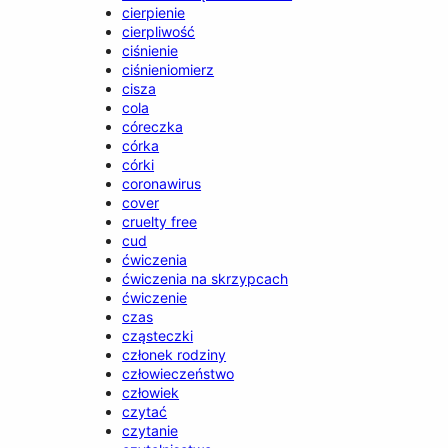
cierpienie
cierpliwość
ciśnienie
ciśnieniomierz
cisza
cola
córeczka
córka
córki
coronawirus
cover
cruelty free
cud
ćwiczenia
ćwiczenia na skrzypcach
ćwiczenie
czas
cząsteczki
członek rodziny
człowieczeństwo
człowiek
czytać
czytanie