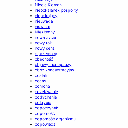
Nicole Kidman
niepokalanek pospolity
niepokojący
nieuwaga
niewinni
NIezłomny
nowe życie
nowy rok
nowy sens
o przemocy
obecność
objawy menopauzy
obóz koncentracyjny
ocaleli
oceny
ochrona
oczekiwanie
oddychanie
odkrycie
odpoczynek
odporność
odporność organizmu
odpowiedź