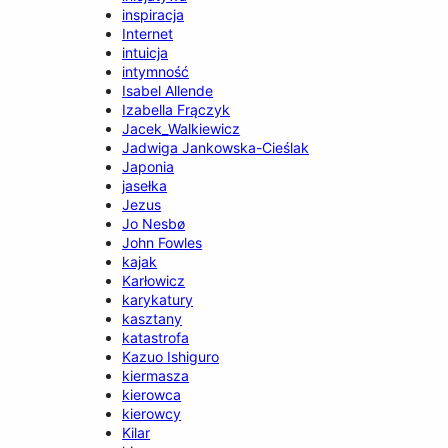
inspiracja
Internet
intuicja
intymność
Isabel Allende
Izabella Frączyk
Jacek_Walkiewicz
Jadwiga Jankowska-Cieślak
Japonia
jasełka
Jezus
Jo Nesbø
John Fowles
kajak
Karłowicz
karykatury
kasztany
katastrofa
Kazuo Ishiguro
kiermasza
kierowca
kierowcy
Kilar