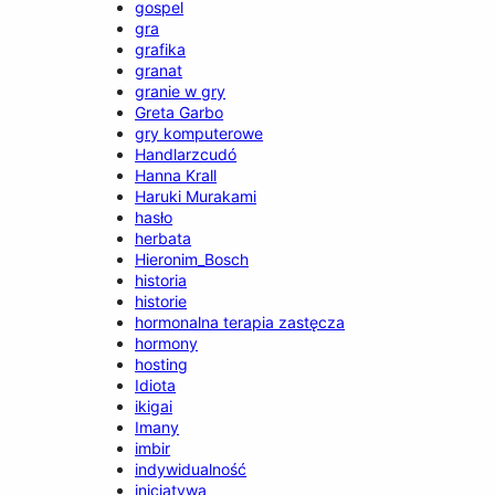
gospel
gra
grafika
granat
granie w gry
Greta Garbo
gry komputerowe
Handlarzcudó
Hanna Krall
Haruki Murakami
hasło
herbata
Hieronim_Bosch
historia
historie
hormonalna terapia zastęcza
hormony
hosting
Idiota
ikigai
Imany
imbir
indywidualność
inicjatywa