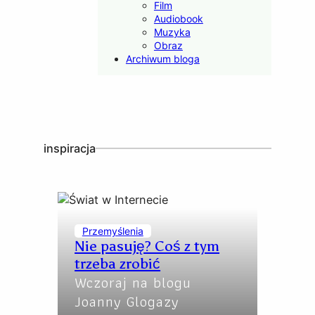
Film
Audiobook
Muzyka
Obraz
Archiwum bloga
inspiracja
Przemyślenia
Nie pasuję? Coś z tym
trzeba zrobić
Wczoraj na blogu
Joanny Glogazy