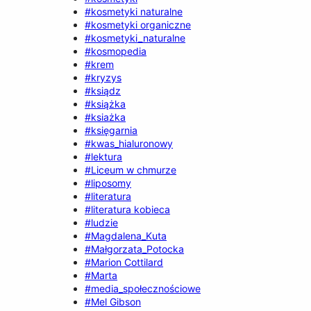
#kosmetyki naturalne
#kosmetyki organiczne
#kosmetyki_naturalne
#kosmopedia
#krem
#kryzys
#ksiądz
#książka
#ksiażka
#księgarnia
#kwas_hialuronowy
#lektura
#Liceum w chmurze
#liposomy
#literatura
#literatura kobieca
#ludzie
#Magdalena_Kuta
#Małgorzata_Potocka
#Marion Cottilard
#Marta
#media_społecznościowe
#Mel Gibson