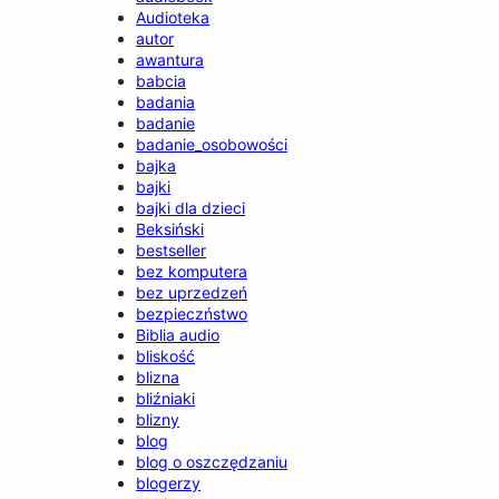
Audioteka
autor
awantura
babcia
badania
badanie
badanie_osobowości
bajka
bajki
bajki dla dzieci
Beksiński
bestseller
bez komputera
bez uprzedzeń
bezpieczństwo
Biblia audio
bliskość
blizna
bliźniaki
blizny
blog
blog o oszczędzaniu
blogerzy