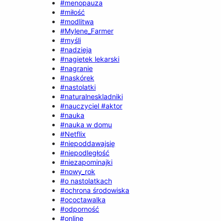
#menopauza
#miłość
#modlitwa
#Mylene_Farmer
#myśli
#nadzieja
#nagietek lekarski
#nagranie
#naskórek
#nastolatki
#naturalneskladniki
#nauczyciel #aktor
#nauka
#nauka w domu
#Netflix
#niepoddawajsię
#niepodległość
#niezapominajki
#nowy_rok
#o nastolatkach
#ochrona środowiska
#ococtawalka
#odporność
#online