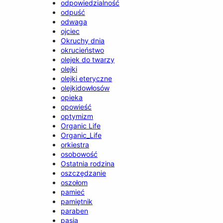
odpowiedzialność
odpuść
odwaga
ojciec
Okruchy dnia
okrucieństwo
olejek do twarzy
olejki
olejki eteryczne
olejkidowłosów
opieka
opowieść
optymizm
Organic Life
Organic_Life
orkiestra
osobowość
Ostatnia rodzina
oszczędzanie
oszołom
pamieć
pamiętnik
paraben
pasja