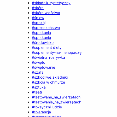
#składnik syntetyczny
#skóra
#skóra właściwa
#śpiew
#spokój
#społeczeństwo
#spotkania
#spotkanie
#środowisko
#suplement diety
#suplementy-na-menopauzę
#świetna_rozrywka
#święto
#świętowanie
#szafa
#szkodliwe_składniki
#szkoła w chmurze
#sztuka
#teatr
#testowane_na_zwierzętach
#testowanie_na_zwierzętach
#toksyczni ludzie
#tolerancja
#transseksualista