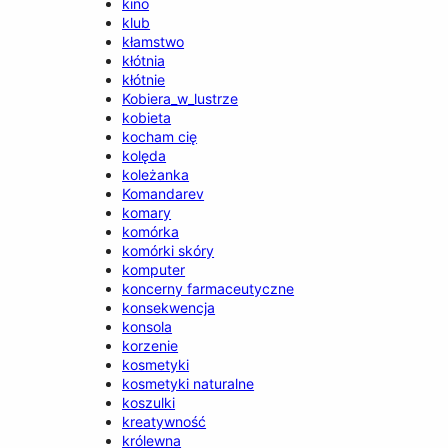
kino
klub
kłamstwo
kłótnia
kłótnie
Kobiera_w_lustrze
kobieta
kocham cię
kolęda
koleżanka
Komandarev
komary
komórka
komórki skóry
komputer
koncerny farmaceutyczne
konsekwencja
konsola
korzenie
kosmetyki
kosmetyki naturalne
koszulki
kreatywność
królewna