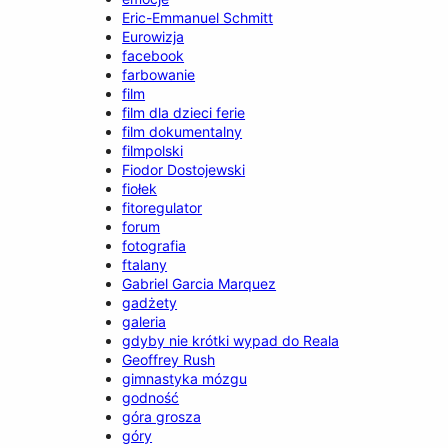
Eric-Emmanuel Schmitt
Eurowizja
facebook
farbowanie
film
film dla dzieci ferie
film dokumentalny
filmpolski
Fiodor Dostojewski
fiołek
fitoregulator
forum
fotografia
ftalany
Gabriel Garcia Marquez
gadżety
galeria
gdyby nie krótki wypad do Reala
Geoffrey Rush
gimnastyka mózgu
godność
góra grosza
góry