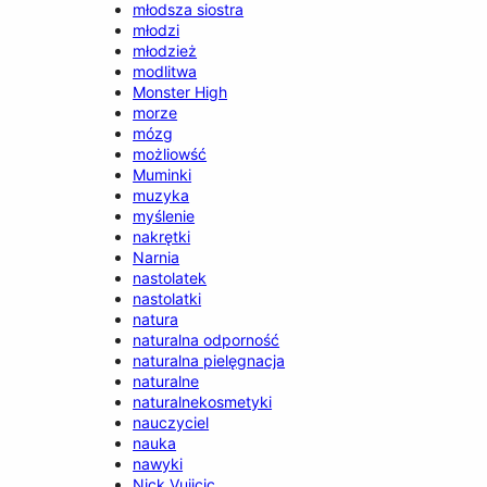
młodsza siostra
młodzi
młodzież
modlitwa
Monster High
morze
mózg
możliowść
Muminki
muzyka
myślenie
nakrętki
Narnia
nastolatek
nastolatki
natura
naturalna odporność
naturalna pielęgnacja
naturalne
naturalnekosmetyki
nauczyciel
nauka
nawyki
Nick Vujicic