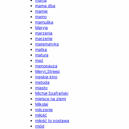
mama
mama dba
mamie
mamo
mamuśka
Maryja
marzenia
marzenie
matematyka
matka
matura
mąż
menopauza
Meryl_Streep
męskie kino
metoda
miasto
Michał Szafrański
miejsce na ziemi
Mikołaj
milczenie
miłość
miłość to postawa
miód