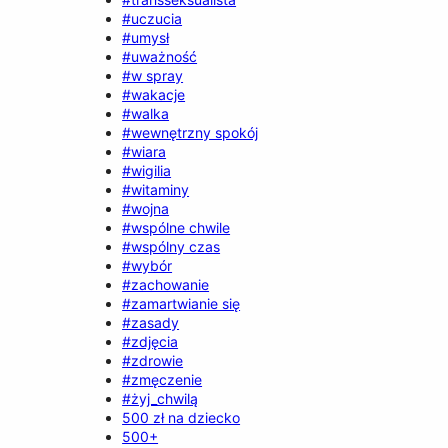
#uczucia
#umysł
#uważność
#w spray
#wakacje
#walka
#wewnętrzny spokój
#wiara
#wigilia
#witaminy
#wojna
#wspólne chwile
#wspólny czas
#wybór
#zachowanie
#zamartwianie się
#zasady
#zdjęcia
#zdrowie
#zmęczenie
#żyj_chwilą
500 zł na dziecko
500+