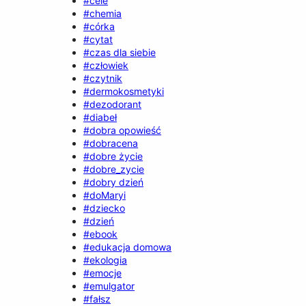
#cele
#chemia
#córka
#cytat
#czas dla siebie
#człowiek
#czytnik
#dermokosmetyki
#dezodorant
#diabeł
#dobra opowieść
#dobracena
#dobre życie
#dobre_zycie
#dobry dzień
#doMaryi
#dziecko
#dzień
#ebook
#edukacja domowa
#ekologia
#emocje
#emulgator
#fałsz