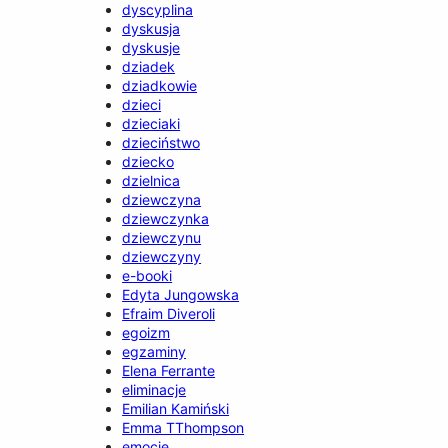
dyscyplina
dyskusja
dyskusje
dziadek
dziadkowie
dzieci
dzieciaki
dzieciństwo
dziecko
dzielnica
dziewczyna
dziewczynka
dziewczynu
dziewczyny
e-booki
Edyta Jungowska
Efraim Diveroli
egoizm
egzaminy
Elena Ferrante
eliminacje
Emilian Kamiński
Emma TThompson
emocje