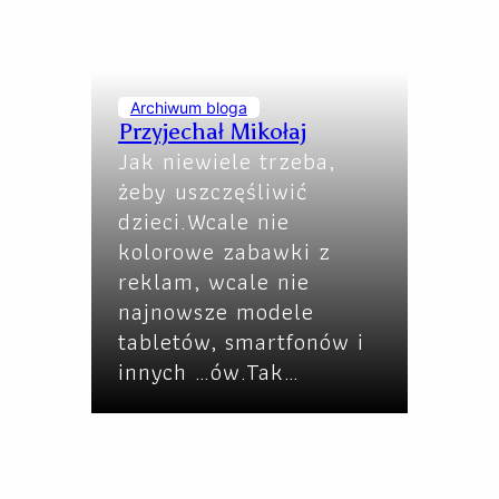
Archiwum bloga
Przyjechał Mikołaj
Jak niewiele trzeba,
żeby uszczęśliwić
dzieci.Wcale nie
kolorowe zabawki z
reklam, wcale nie
najnowsze modele
tabletów, smartfonów i
innych …ów.Tak…