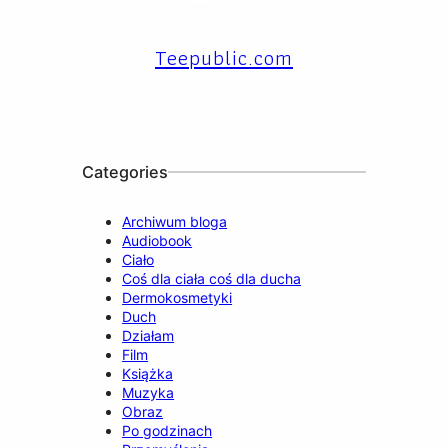
Teepublic.com
Categories
Archiwum bloga
Audiobook
Ciało
Coś dla ciała coś dla ducha
Dermokosmetyki
Duch
Działam
Film
Książka
Muzyka
Obraz
Po godzinach