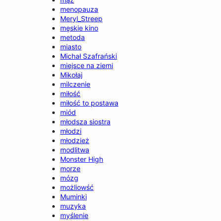
menopauza
Meryl_Streep
męskie kino
metoda
miasto
Michał Szafrański
miejsce na ziemi
Mikołaj
milczenie
miłość
miłość to postawa
miód
młodsza siostra
młodzi
młodzież
modlitwa
Monster High
morze
mózg
możliowść
Muminki
muzyka
myślenie