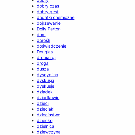
dobry
dobry czas
dobry gest
dodatki chemiczne
dojrzewanie
Dolly Parton
dom
dorośli
doświadczenie
Douglas
drobiazgi
droga
dusza
dyscyplina
dyskusja
dyskusje
dziadek
dziadkowie
dzieci
dzieciaki
dzieciństwo
dziecko
dzielnica
dziewczyna