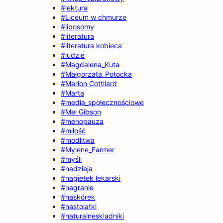
#lektura
#Liceum w chmurze
#liposomy
#literatura
#literatura kobieca
#ludzie
#Magdalena_Kuta
#Małgorzata_Potocka
#Marion Cottilard
#Marta
#media_społecznościowe
#Mel Gibson
#menopauza
#miłość
#modlitwa
#Mylene_Farmer
#myśli
#nadzieja
#nagietek lekarski
#nagranie
#naskórek
#nastolatki
#naturalneskladniki