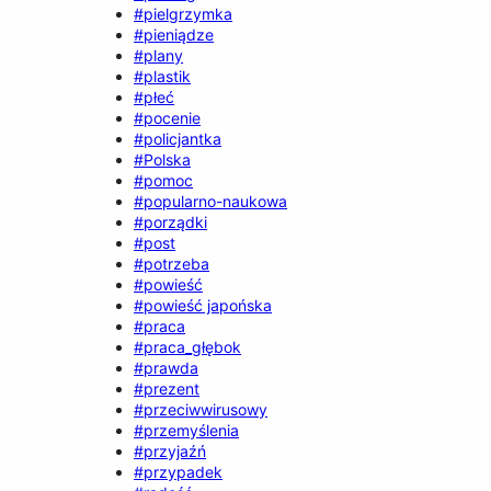
#pielgrzymka
#pieniądze
#plany
#plastik
#płeć
#pocenie
#policjantka
#Polska
#pomoc
#popularno-naukowa
#porządki
#post
#potrzeba
#powieść
#powieść japońska
#praca
#praca_głębok
#prawda
#prezent
#przeciwwirusowy
#przemyślenia
#przyjaźń
#przypadek