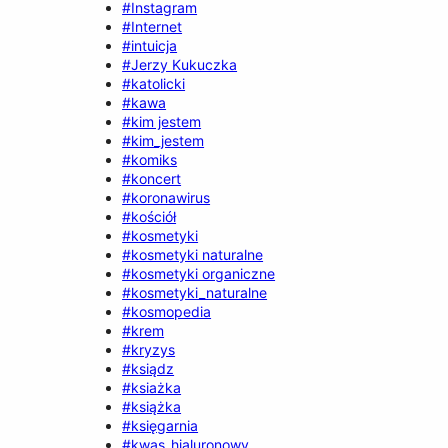
#Instagram
#Internet
#intuicja
#Jerzy Kukuczka
#katolicki
#kawa
#kim jestem
#kim_jestem
#komiks
#koncert
#koronawirus
#kościół
#kosmetyki
#kosmetyki naturalne
#kosmetyki organiczne
#kosmetyki_naturalne
#kosmopedia
#krem
#kryzys
#ksiądz
#ksiażka
#książka
#księgarnia
#kwas_hialuronowy