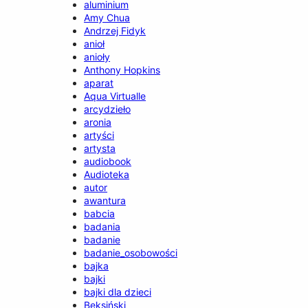
aluminium
Amy Chua
Andrzej Fidyk
anioł
anioły
Anthony Hopkins
aparat
Aqua Virtualle
arcydzieło
aronia
artyści
artysta
audiobook
Audioteka
autor
awantura
babcia
badania
badanie
badanie_osobowości
bajka
bajki
bajki dla dzieci
Beksiński