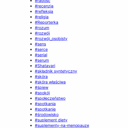
#radość
#recenzja
#refleksja
#religia
#Reporterka
#rozum
#rozwój
#rozwój_osobisty
#sens
#serce
#serial
#serum
#Shatavari
#składnik syntetyczny
#skóra
#skóra właściwa
#śpiew
#spokój
#społeczeństwo
#spotkania
#spotkanie
#środowisko
#suplement diety
#suplementy-na-menopauzę