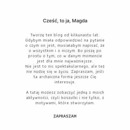
Cześć, to ja, Magda
Tworzę ten blog od kilkunastu lat.
Gdybym miała odpowiedzieć na pytanie
o czym on jest, musiałabym napisać, że
o wszystkim i o niczym. Bo piszę po
prostu o tym, co w danym momencie
jest dla mnie najważniejsze.
Nie jest to nic spektakularnego, ale też
nie nudzę się w życiu. Zapraszam, jeśli
ta archaiczna forma jeszcze Cię
interesuje.
A tutaj możesz zobaczyć jedną z moich
aktywności, czyli koszulki i nie tylko, z
motywami, które stworzyłam.
ZAPRASZAM
Facebook
YouTube
Instagram
X
TikTok
LinkedIn