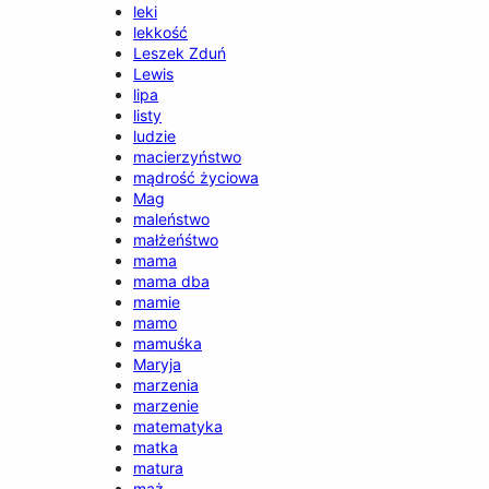
leki
lekkość
Leszek Zduń
Lewis
lipa
listy
ludzie
macierzyństwo
mądrość życiowa
Mag
maleństwo
małżeńśtwo
mama
mama dba
mamie
mamo
mamuśka
Maryja
marzenia
marzenie
matematyka
matka
matura
mąż