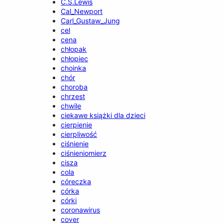
C.S.Lewis
Cal_Newport
Carl_Gustaw_Jung
cel
cena
chłopak
chłopiec
choinka
chór
choroba
chrzest
chwile
ciekawe książki dla dzieci
cierpienie
cierpliwość
ciśnienie
ciśnieniomierz
cisza
cola
córeczka
córka
córki
coronawirus
cover