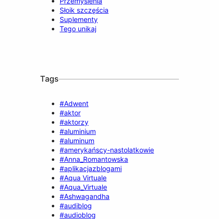
Przemyślenia
Słoik szczęścia
Suplementy
Tego unikaj
Tags
#Adwent
#aktor
#aktorzy
#aluminium
#aluminum
#amerykańscy-nastolatkowie
#Anna_Romantowska
#aplikacjazblogami
#Aqua Virtuale
#Aqua_Virtuale
#Ashwagandha
#audiblog
#audioblog