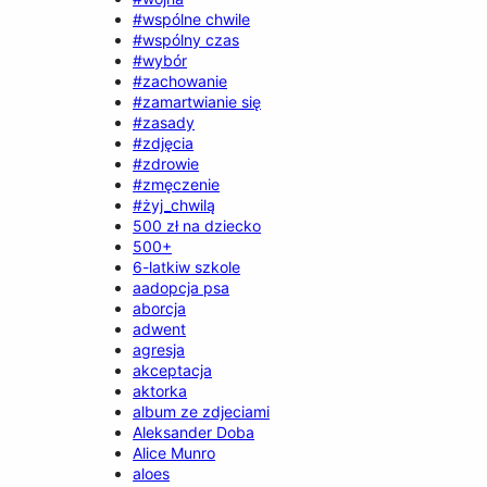
#wspólne chwile
#wspólny czas
#wybór
#zachowanie
#zamartwianie się
#zasady
#zdjęcia
#zdrowie
#zmęczenie
#żyj_chwilą
500 zł na dziecko
500+
6-latkiw szkole
aadopcja psa
aborcja
adwent
agresja
akceptacja
aktorka
album ze zdjeciami
Aleksander Doba
Alice Munro
aloes