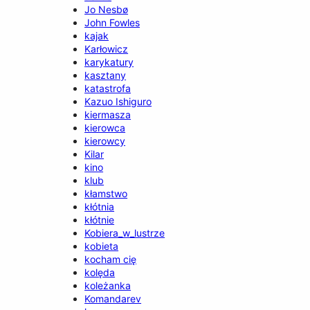
Jo Nesbø
John Fowles
kajak
Karłowicz
karykatury
kasztany
katastrofa
Kazuo Ishiguro
kiermasza
kierowca
kierowcy
Kilar
kino
klub
kłamstwo
kłótnia
kłótnie
Kobiera_w_lustrze
kobieta
kocham cię
kolęda
koleżanka
Komandarev