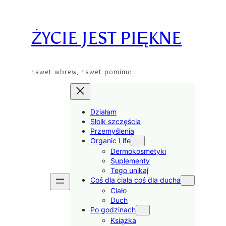
Skip
to
content
ŻYCIE JEST PIĘKNE
nawet wbrew, nawet pomimo…
Działam
Słoik szczęścia
Przemyślenia
Organic Life
Dermokosmetyki
Suplementy
Tego unikaj
Coś dla ciała coś dla ducha
Ciało
Duch
Po godzinach
Książka