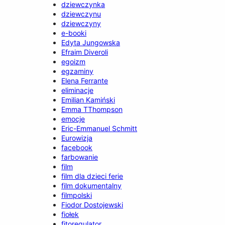
dziewczynka
dziewczynu
dziewczyny
e-booki
Edyta Jungowska
Efraim Diveroli
egoizm
egzaminy
Elena Ferrante
eliminacje
Emilian Kamiński
Emma TThompson
emocje
Eric-Emmanuel Schmitt
Eurowizja
facebook
farbowanie
film
film dla dzieci ferie
film dokumentalny
filmpolski
Fiodor Dostojewski
fiołek
fitoregulator