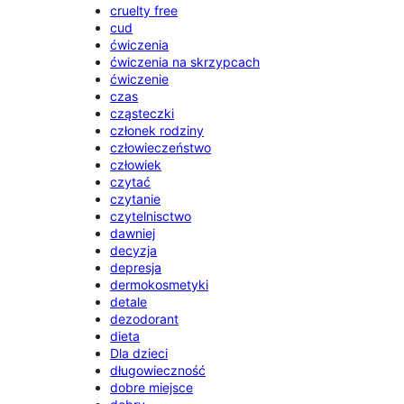
cruelty free
cud
ćwiczenia
ćwiczenia na skrzypcach
ćwiczenie
czas
cząsteczki
członek rodziny
człowieczeństwo
człowiek
czytać
czytanie
czytelnisctwo
dawniej
decyzja
depresja
dermokosmetyki
detale
dezodorant
dieta
Dla dzieci
długowieczność
dobre miejsce