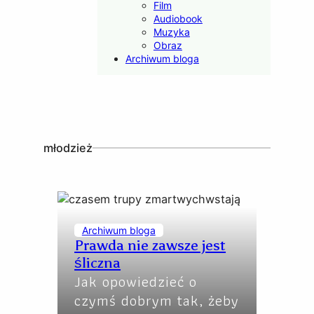
Film
Audiobook
Muzyka
Obraz
Archiwum bloga
młodzież
Archiwum bloga
Prawda nie zawsze jest
śliczna
Jak opowiedzieć o
czymś dobrym tak, żeby