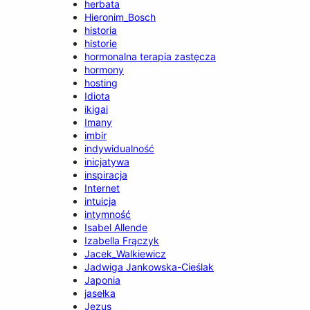
herbata
Hieronim_Bosch
historia
historie
hormonalna terapia zastęcza
hormony
hosting
Idiota
ikigai
Imany
imbir
indywidualność
inicjatywa
inspiracja
Internet
intuicja
intymność
Isabel Allende
Izabella Frączyk
Jacek_Walkiewicz
Jadwiga Jankowska-Cieślak
Japonia
jasełka
Jezus