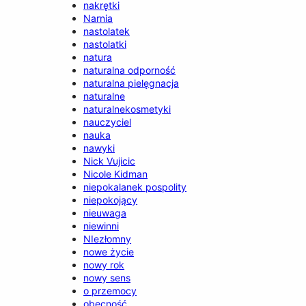
nakrętki
Narnia
nastolatek
nastolatki
natura
naturalna odporność
naturalna pielęgnacja
naturalne
naturalnekosmetyki
nauczyciel
nauka
nawyki
Nick Vujicic
Nicole Kidman
niepokalanek pospolity
niepokojący
nieuwaga
niewinni
NIezłomny
nowe życie
nowy rok
nowy sens
o przemocy
obecność