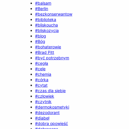
#balsam
#Berlin
#bezkonserwantow
#biblioteka
#bliskoucha
#bliskozycia
#blog
#Bóg
#bohaterowie
#Brad Pitt
#być potrzebnym
#cegła
#cele
#chemia
#córka
#cytat
#czas dla siebie
#człowiek
#czytnik
#dermokosmetyki
#dezodorant
#diabeł
#dobra opowieść
#dobracena