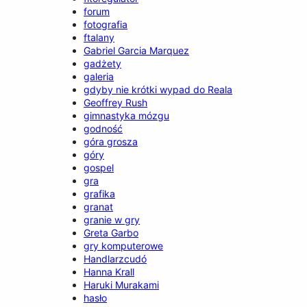
forum
fotografia
ftalany
Gabriel Garcia Marquez
gadżety
galeria
gdyby nie krótki wypad do Reala
Geoffrey Rush
gimnastyka mózgu
godność
góra grosza
góry
gospel
gra
grafika
granat
granie w gry
Greta Garbo
gry komputerowe
Handlarzcudó
Hanna Krall
Haruki Murakami
hasło