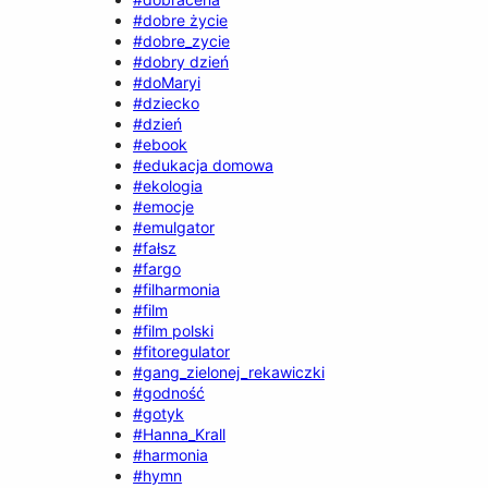
#dobre życie
#dobre_zycie
#dobry dzień
#doMaryi
#dziecko
#dzień
#ebook
#edukacja domowa
#ekologia
#emocje
#emulgator
#fałsz
#fargo
#filharmonia
#film
#film polski
#fitoregulator
#gang_zielonej_rekawiczki
#godność
#gotyk
#Hanna_Krall
#harmonia
#hymn