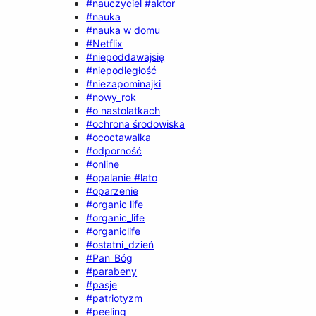
#nauczyciel #aktor
#nauka
#nauka w domu
#Netflix
#niepoddawajsię
#niepodległość
#niezapominajki
#nowy_rok
#o nastolatkach
#ochrona środowiska
#ococtawalka
#odporność
#online
#opalanie #lato
#oparzenie
#organic life
#organic_life
#organiclife
#ostatni_dzień
#Pan_Bóg
#parabeny
#pasje
#patriotyzm
#peeling