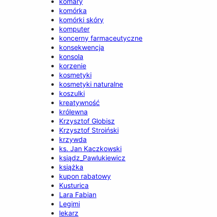
komary
komórka
komórki skóry
komputer
koncerny farmaceutyczne
konsekwencja
konsola
korzenie
kosmetyki
kosmetyki naturalne
koszulki
kreatywność
królewna
Krzysztof Globisz
Krzysztof Stroiński
krzywda
ks. Jan Kaczkowski
ksiądz_Pawlukiewicz
książka
kupon rabatowy
Kusturica
Lara Fabian
Legimi
lekarz