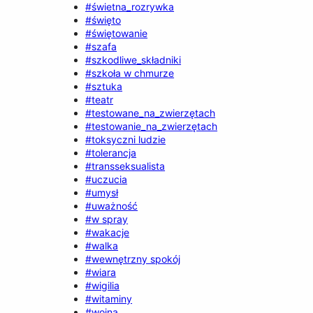
#świetna_rozrywka
#święto
#świętowanie
#szafa
#szkodliwe_składniki
#szkoła w chmurze
#sztuka
#teatr
#testowane_na_zwierzętach
#testowanie_na_zwierzętach
#toksyczni ludzie
#tolerancja
#transseksualista
#uczucia
#umysł
#uważność
#w spray
#wakacje
#walka
#wewnętrzny spokój
#wiara
#wigilia
#witaminy
#wojna