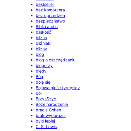
bestseller
bez komputera
bez uprzedzeń
bezpieczństwo
Biblia audio
bliskość
blizna
bliźniaki
blizny
blog
blog o oszczędzaniu
blogerzy
błędy
Bóg
boję się
Bojowa pieść tygrysicy
ból
BorysSzyc
Boże narodzenie
bracia Cohen
brak wyobraźni
było lepiej
C. S. Lewis