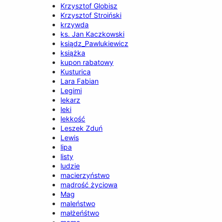
Krzysztof Globisz
Krzysztof Stroiński
krzywda
ks. Jan Kaczkowski
ksiądz_Pawlukiewicz
książka
kupon rabatowy
Kusturica
Lara Fabian
Legimi
lekarz
leki
lekkość
Leszek Zduń
Lewis
lipa
listy
ludzie
macierzyństwo
mądrość życiowa
Mag
maleństwo
małżeńśtwo