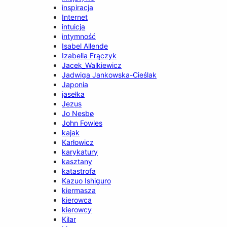
inspiracja
Internet
intuicja
intymność
Isabel Allende
Izabella Frączyk
Jacek_Walkiewicz
Jadwiga Jankowska-Cieślak
Japonia
jasełka
Jezus
Jo Nesbø
John Fowles
kajak
Karłowicz
karykatury
kasztany
katastrofa
Kazuo Ishiguro
kiermasza
kierowca
kierowcy
Kilar