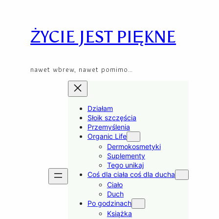
Skip
to
content
ŻYCIE JEST PIĘKNE
nawet wbrew, nawet pomimo…
Działam
Słoik szczęścia
Przemyślenia
Organic Life
Dermokosmetyki
Suplementy
Tego unikaj
Coś dla ciała coś dla ducha
Ciało
Duch
Po godzinach
Książka