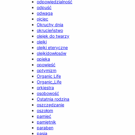
odpowiedzialność
odpuść
odwaga
ojciec
Okruchy dnia
okrucieństwo
olejek do twarzy
olejki
olejki eteryczne
olejkidowłosów
opieka
opowieść
optymizm
Organic Life
Organic_Life
orkiestra
osobowość
Ostatnia rodzina
oszczędzanie
oszołom
pamieć
pamiętnik
paraben
pasja