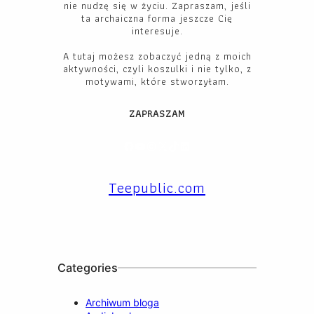
nie nudzę się w życiu. Zapraszam, jeśli
ta archaiczna forma jeszcze Cię
interesuje.
A tutaj możesz zobaczyć jedną z moich
aktywności, czyli koszulki i nie tylko, z
motywami, które stworzyłam.
ZAPRASZAM
Facebook
YouTube
Instagram
X
TikTok
LinkedIn
Teepublic.com
Categories
Archiwum bloga