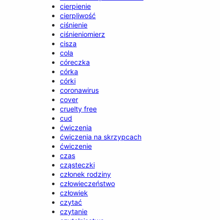
cierpienie
cierpliwość
ciśnienie
ciśnieniomierz
cisza
cola
córeczka
córka
córki
coronawirus
cover
cruelty free
cud
ćwiczenia
ćwiczenia na skrzypcach
ćwiczenie
czas
cząsteczki
członek rodziny
człowieczeństwo
człowiek
czytać
czytanie