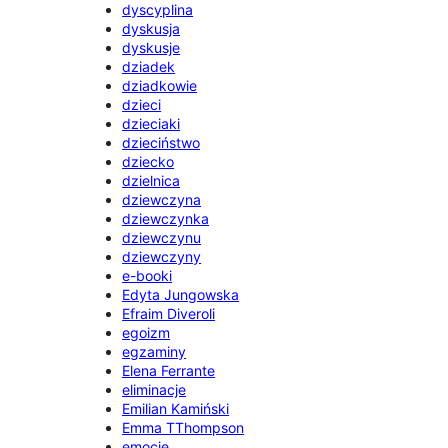
dyscyplina
dyskusja
dyskusje
dziadek
dziadkowie
dzieci
dzieciaki
dzieciństwo
dziecko
dzielnica
dziewczyna
dziewczynka
dziewczynu
dziewczyny
e-booki
Edyta Jungowska
Efraim Diveroli
egoizm
egzaminy
Elena Ferrante
eliminacje
Emilian Kamiński
Emma TThompson
emocje