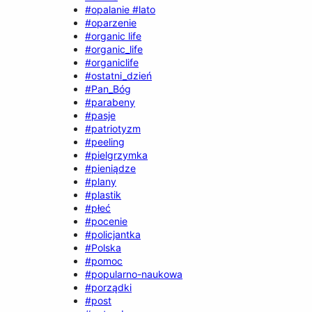
#opalanie #lato
#oparzenie
#organic life
#organic_life
#organiclife
#ostatni_dzień
#Pan_Bóg
#parabeny
#pasje
#patriotyzm
#peeling
#pielgrzymka
#pieniądze
#plany
#plastik
#płeć
#pocenie
#policjantka
#Polska
#pomoc
#popularno-naukowa
#porządki
#post