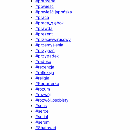
#potrzeba
#powieść
#powieść japońska
#praca
#praca_głębok
#prawda
#prezent
#przeciwwirusowy
#przemyślenia
#przyjaźń
#przypadek
#radość
#recenzja
#refleksja
#religia
#Reporterka
#rozum
#rozwój
#rozwój_osobisty
#sens
#serce
#serial
#serum
#Shatavari