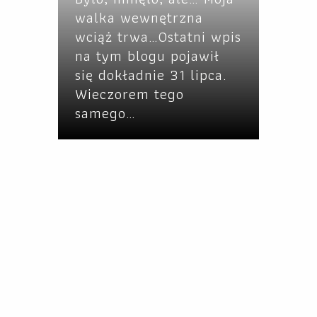
walka wewnętrzna
wciąż trwa…Ostatni wpis
na tym blogu pojawił
się dokładnie 31 lipca.
Wieczorem tego
samego…