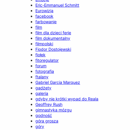
Eric-Emmanuel Schmitt
Eurowizja
facebook
farbowanie
film
film dla dzieci ferie
film dokumentalny
filmpolski
Fiodor Dostojewski
fiołek
fitoregulator
forum
fotografia
ftalany
Gabriel Garcia Marquez
gadżety
galeria
gdyby nie krótki wypad do Reala
Geoffrey Rush
gimnastyka mózgu
godność
góra grosza
góry