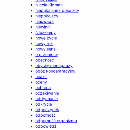
Nicole Kidman
niepokalanek pospolity
niepokojący
nieuwaga
niewinni
NIezłomny
nowe życie
nowy rok
nowy sens
o przemocy
obecność
objawy menopauzy
obóz koncentracyjny
ocaleli
oceny
ochrona
oczekiwanie
oddychanie
odkrycie
odpoczynek
odporność
odporność organizmu
odpowiedź