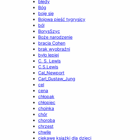
błędy
Bóg
boję się
Bojowa pieść tygrysicy
ból
BorysSzyc
Boże narodzenie
bracia Cohen
brak wyobraźni
było lepiej
C. S. Lewis
C.S.Lewis
Cal_Newport
Carl_Gustaw_Jung
cel
cena
chłopak
chłopiec
choinka
chór
choroba
chrzest
chwile
ciekawe książki dla dzieci