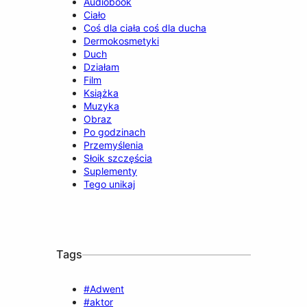
Audiobook
Ciało
Coś dla ciała coś dla ducha
Dermokosmetyki
Duch
Działam
Film
Książka
Muzyka
Obraz
Po godzinach
Przemyślenia
Słoik szczęścia
Suplementy
Tego unikaj
Tags
#Adwent
#aktor