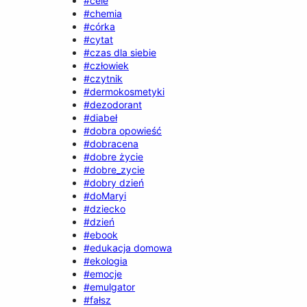
#cele
#chemia
#córka
#cytat
#czas dla siebie
#człowiek
#czytnik
#dermokosmetyki
#dezodorant
#diabeł
#dobra opowieść
#dobracena
#dobre życie
#dobre_zycie
#dobry dzień
#doMaryi
#dziecko
#dzień
#ebook
#edukacja domowa
#ekologia
#emocje
#emulgator
#fałsz