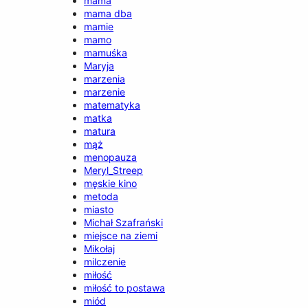
mama
mama dba
mamie
mamo
mamuśka
Maryja
marzenia
marzenie
matematyka
matka
matura
mąż
menopauza
Meryl_Streep
męskie kino
metoda
miasto
Michał Szafrański
miejsce na ziemi
Mikołaj
milczenie
miłość
miłość to postawa
miód