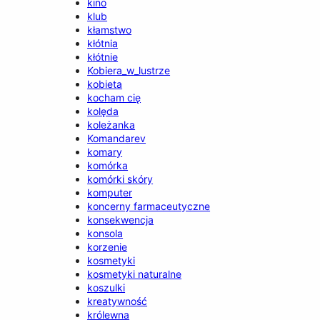
kino
klub
kłamstwo
kłótnia
kłótnie
Kobiera_w_lustrze
kobieta
kocham cię
kolęda
koleżanka
Komandarev
komary
komórka
komórki skóry
komputer
koncerny farmaceutyczne
konsekwencja
konsola
korzenie
kosmetyki
kosmetyki naturalne
koszulki
kreatywność
królewna