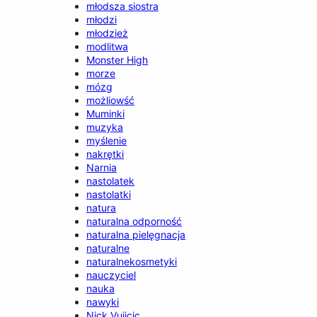
młodsza siostra
młodzi
młodzież
modlitwa
Monster High
morze
mózg
możliowść
Muminki
muzyka
myślenie
nakrętki
Narnia
nastolatek
nastolatki
natura
naturalna odporność
naturalna pielęgnacja
naturalne
naturalnekosmetyki
nauczyciel
nauka
nawyki
Nick Vujicic