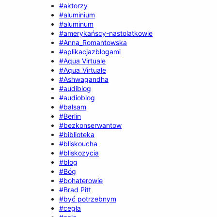
#aktorzy
#aluminium
#aluminum
#amerykańscy-nastolatkowie
#Anna_Romantowska
#aplikacjazblogami
#Aqua Virtuale
#Aqua_Virtuale
#Ashwagandha
#audiblog
#audioblog
#balsam
#Berlin
#bezkonserwantow
#biblioteka
#bliskoucha
#bliskozycia
#blog
#Bóg
#bohaterowie
#Brad Pitt
#być potrzebnym
#cegła