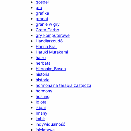
gospel
gra
grafika
granat
granie w gry
Greta Garbo
gry komputerowe
Handlarzcudó
Hanna Krall
Haruki Murakami
hasło
herbata
Hieronim_Bosch
historia
historie
hormonalna terapia zastęcza
hormony
hosting
Idiota
ikigai
Imany
imbir
indywidualność
inicjatywa