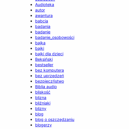
Audioteka
autor
awantura
babcia
badania
badanie
badanie_osobowości
bajka
bajki
bajki dla dzieci
Beksiński
bestseller
bez komputera
bez uprzedzeń
bezpieczństwo
Biblia audio
bliskość
blizna
bliźniaki
blizny
blog
blog o oszczędzaniu
blogerzy