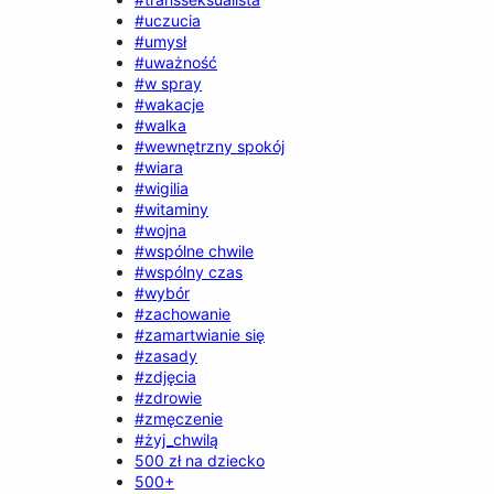
#uczucia
#umysł
#uważność
#w spray
#wakacje
#walka
#wewnętrzny spokój
#wiara
#wigilia
#witaminy
#wojna
#wspólne chwile
#wspólny czas
#wybór
#zachowanie
#zamartwianie się
#zasady
#zdjęcia
#zdrowie
#zmęczenie
#żyj_chwilą
500 zł na dziecko
500+