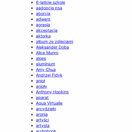
6-latkiw szkole
aadopcja psa
aborcja
adwent
agresja
akceptacja
aktorka
album ze zdjeciami
Aleksander Doba
Alice Munro
aloes
aluminium
Amy Chua
Andrzej Fidyk
anioł
anioły
Anthony Hopkins
aparat
Aqua Virtualle
arcydzieło
aronia
artyści
artysta
audiobook