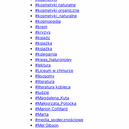
#kosmetyki naturalne
#kosmetyki organiczne
#kosmetyki_naturalne
#kosmopedia
#krem
#kryzys
#ksiądz
#książka
#ksiażka
#księgarnia
#kwas_hialuronowy
#lektura
#Liceum w chmurze
#liposomy
#literatura
#literatura kobieca
#ludzie
#Magdalena_Kuta
#Małgorzata_Potocka
#Marion Cottilard
#Marta
#media_społecznościowe
#Mel Gibson