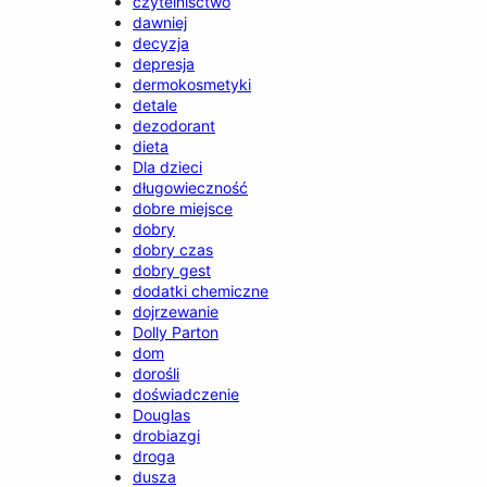
czytelnisctwo
dawniej
decyzja
depresja
dermokosmetyki
detale
dezodorant
dieta
Dla dzieci
długowieczność
dobre miejsce
dobry
dobry czas
dobry gest
dodatki chemiczne
dojrzewanie
Dolly Parton
dom
dorośli
doświadczenie
Douglas
drobiazgi
droga
dusza