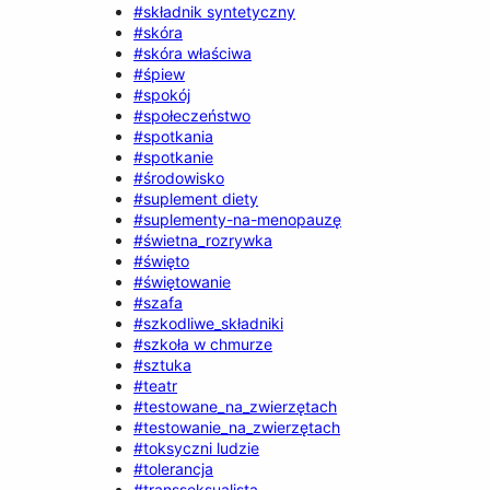
#składnik syntetyczny
#skóra
#skóra właściwa
#śpiew
#spokój
#społeczeństwo
#spotkania
#spotkanie
#środowisko
#suplement diety
#suplementy-na-menopauzę
#świetna_rozrywka
#święto
#świętowanie
#szafa
#szkodliwe_składniki
#szkoła w chmurze
#sztuka
#teatr
#testowane_na_zwierzętach
#testowanie_na_zwierzętach
#toksyczni ludzie
#tolerancja
#transseksualista