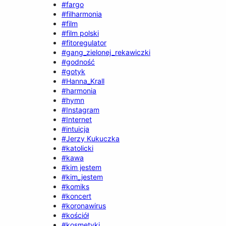
#fargo
#filharmonia
#film
#film polski
#fitoregulator
#gang_zielonej_rekawiczki
#godność
#gotyk
#Hanna_Krall
#harmonia
#hymn
#Instagram
#Internet
#intuicja
#Jerzy Kukuczka
#katolicki
#kawa
#kim jestem
#kim_jestem
#komiks
#koncert
#koronawirus
#kościół
#kosmetyki