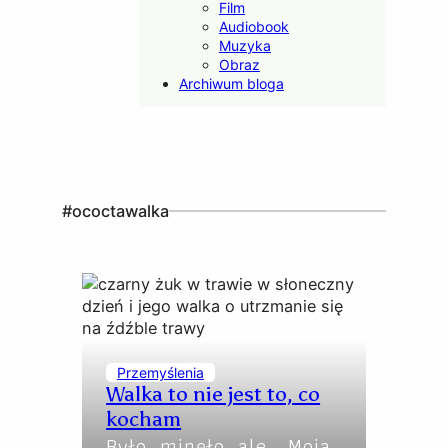
Film
Audiobook
Muzyka
Obraz
Archiwum bloga
#ococtawalka
Przemyślenia
Walka to nie jest to, co
kocham
Było, minęło, ale… Moja