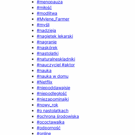
#menopauza
#miłość
#modlitwa
#Mylene_Farmer
#myśli
#nadzieja
#nagietek lekarski
#nagranie
#naskórek
#nastolatki
#naturalneskladniki
#nauczyciel #aktor
#nauka
#nauka w domu
#Netflix
#niepoddawajsię
#niepodległość
#niezapominajki
#nowy_rok
#o nastolatkach
#ochrona środowiska
#ococtawalka
#odporność
#online