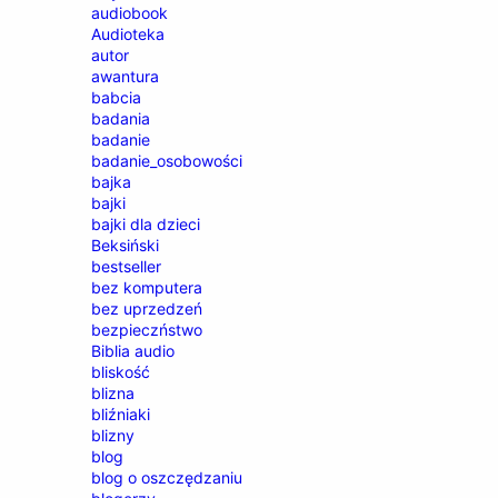
audiobook
Audioteka
autor
awantura
babcia
badania
badanie
badanie_osobowości
bajka
bajki
bajki dla dzieci
Beksiński
bestseller
bez komputera
bez uprzedzeń
bezpieczństwo
Biblia audio
bliskość
blizna
bliźniaki
blizny
blog
blog o oszczędzaniu