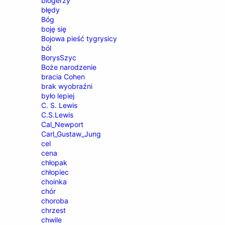
blogerzy
błędy
Bóg
boję się
Bojowa pieść tygrysicy
ból
BorysSzyc
Boże narodzenie
bracia Cohen
brak wyobraźni
było lepiej
C. S. Lewis
C.S.Lewis
Cal_Newport
Carl_Gustaw_Jung
cel
cena
chłopak
chłopiec
choinka
chór
choroba
chrzest
chwile