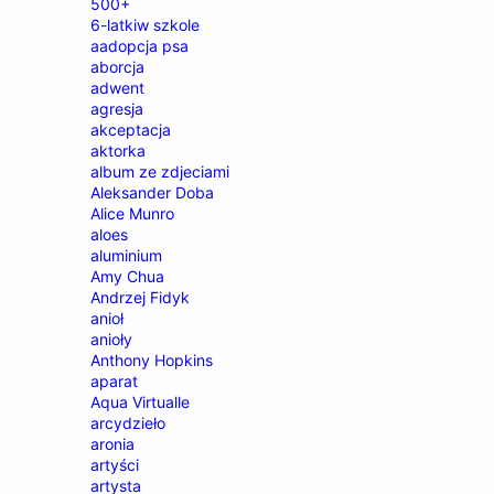
500+
6-latkiw szkole
aadopcja psa
aborcja
adwent
agresja
akceptacja
aktorka
album ze zdjeciami
Aleksander Doba
Alice Munro
aloes
aluminium
Amy Chua
Andrzej Fidyk
anioł
anioły
Anthony Hopkins
aparat
Aqua Virtualle
arcydzieło
aronia
artyści
artysta