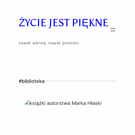
Skip
to
content
ŻYCIE JEST PIĘKNE
nawet wbrew, nawet pomimo…
#biblioteka