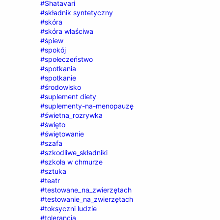
#Shatavari
#składnik syntetyczny
#skóra
#skóra właściwa
#śpiew
#spokój
#społeczeństwo
#spotkania
#spotkanie
#środowisko
#suplement diety
#suplementy-na-menopauzę
#świetna_rozrywka
#święto
#świętowanie
#szafa
#szkodliwe_składniki
#szkoła w chmurze
#sztuka
#teatr
#testowane_na_zwierzętach
#testowanie_na_zwierzętach
#toksyczni ludzie
#tolerancja