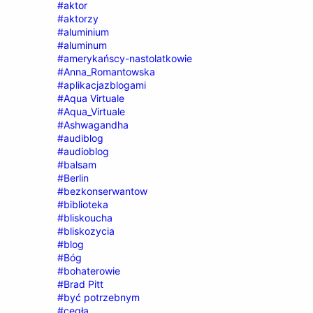
#aktor
#aktorzy
#aluminium
#aluminum
#amerykańscy-nastolatkowie
#Anna_Romantowska
#aplikacjazblogami
#Aqua Virtuale
#Aqua_Virtuale
#Ashwagandha
#audiblog
#audioblog
#balsam
#Berlin
#bezkonserwantow
#biblioteka
#bliskoucha
#bliskozycia
#blog
#Bóg
#bohaterowie
#Brad Pitt
#być potrzebnym
#cegła