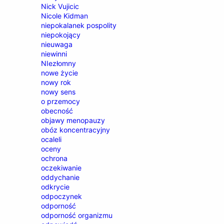
Nick Vujicic
Nicole Kidman
niepokalanek pospolity
niepokojący
nieuwaga
niewinni
NIezłomny
nowe życie
nowy rok
nowy sens
o przemocy
obecność
objawy menopauzy
obóz koncentracyjny
ocaleli
oceny
ochrona
oczekiwanie
oddychanie
odkrycie
odpoczynek
odporność
odporność organizmu