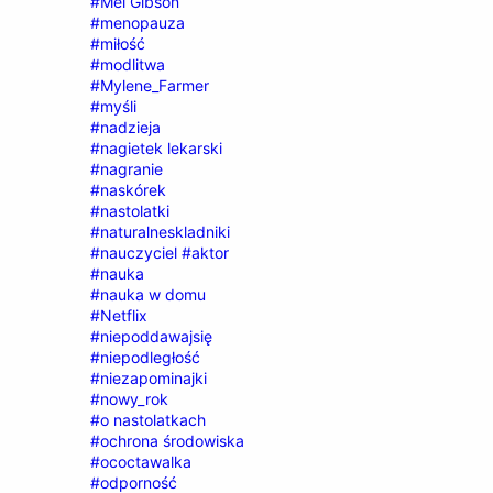
#Mel Gibson
#menopauza
#miłość
#modlitwa
#Mylene_Farmer
#myśli
#nadzieja
#nagietek lekarski
#nagranie
#naskórek
#nastolatki
#naturalneskladniki
#nauczyciel #aktor
#nauka
#nauka w domu
#Netflix
#niepoddawajsię
#niepodległość
#niezapominajki
#nowy_rok
#o nastolatkach
#ochrona środowiska
#ococtawalka
#odporność