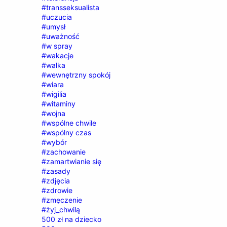
#transseksualista
#uczucia
#umysł
#uważność
#w spray
#wakacje
#walka
#wewnętrzny spokój
#wiara
#wigilia
#witaminy
#wojna
#wspólne chwile
#wspólny czas
#wybór
#zachowanie
#zamartwianie się
#zasady
#zdjęcia
#zdrowie
#zmęczenie
#żyj_chwilą
500 zł na dziecko