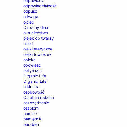
odpowiedź
odpowiedzialność
odpuść
odwaga
ojciec
Okruchy dnia
okrucieństwo
olejek do twarzy
olejki
olejki eteryczne
olejkidowłosów
opieka
opowieść
optymizm
Organic Life
Organic_Life
orkiestra
osobowość
Ostatnia rodzina
oszczędzanie
oszołom
pamieć
pamiętnik
paraben