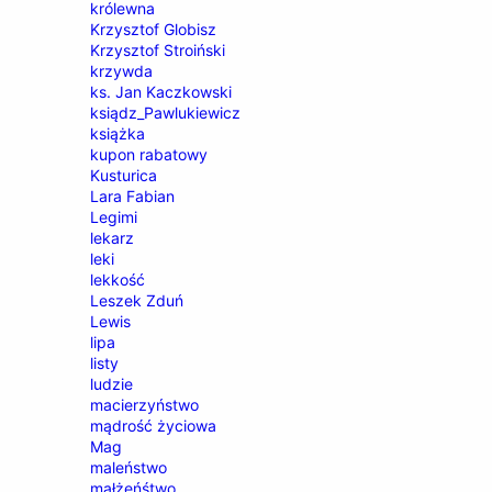
królewna
Krzysztof Globisz
Krzysztof Stroiński
krzywda
ks. Jan Kaczkowski
ksiądz_Pawlukiewicz
książka
kupon rabatowy
Kusturica
Lara Fabian
Legimi
lekarz
leki
lekkość
Leszek Zduń
Lewis
lipa
listy
ludzie
macierzyństwo
mądrość życiowa
Mag
maleństwo
małżeńśtwo