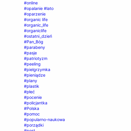
#online
#opalanie #lato
#oparzenie
#organic life
#organic_life
#organiclife
#ostatni_dzień
#Pan_Bóg
#parabeny
#pasje
#patriotyzm
#peeling
#pielgrzymka
#pieniądze
#plany
#plastik
#płeć
#pocenie
#policjantka
#Polska
#pomoc
#popularno-naukowa
#porządki
#post