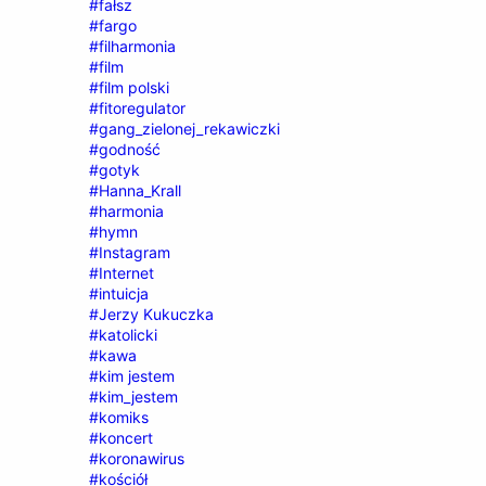
#fałsz
#fargo
#filharmonia
#film
#film polski
#fitoregulator
#gang_zielonej_rekawiczki
#godność
#gotyk
#Hanna_Krall
#harmonia
#hymn
#Instagram
#Internet
#intuicja
#Jerzy Kukuczka
#katolicki
#kawa
#kim jestem
#kim_jestem
#komiks
#koncert
#koronawirus
#kościół