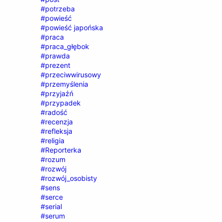
#potrzeba
#powieść
#powieść japońska
#praca
#praca_głębok
#prawda
#prezent
#przeciwwirusowy
#przemyślenia
#przyjaźń
#przypadek
#radość
#recenzja
#refleksja
#religia
#Reporterka
#rozum
#rozwój
#rozwój_osobisty
#sens
#serce
#serial
#serum