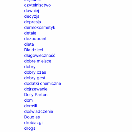
czytelnisctwo
dawniej
decyzja
depresja
dermokosmetyki
detale
dezodorant
dieta
Dla dzieci
długowieczność
dobre miejsce
dobry
dobry czas
dobry gest
dodatki chemiczne
dojrzewanie
Dolly Parton
dom
dorośli
doświadczenie
Douglas
drobiazgi
droga