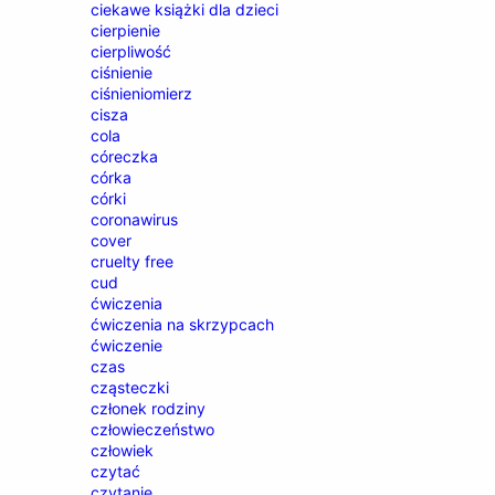
ciekawe książki dla dzieci
cierpienie
cierpliwość
ciśnienie
ciśnieniomierz
cisza
cola
córeczka
córka
córki
coronawirus
cover
cruelty free
cud
ćwiczenia
ćwiczenia na skrzypcach
ćwiczenie
czas
cząsteczki
członek rodziny
człowieczeństwo
człowiek
czytać
czytanie