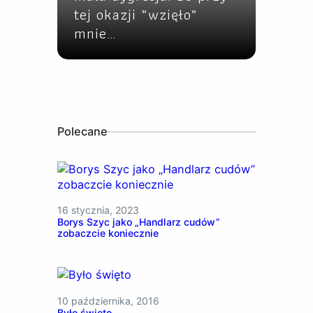
tej okazji „wzięło”
mnie…
Polecane
16 stycznia, 2023
Borys Szyc jako „Handlarz cudów”
zobaczcie koniecznie
10 października, 2016
Było święto