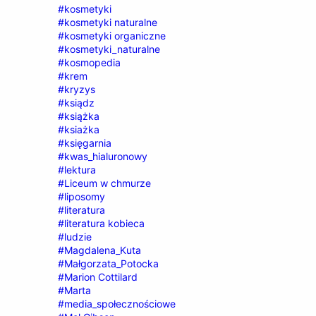
#kosmetyki
#kosmetyki naturalne
#kosmetyki organiczne
#kosmetyki_naturalne
#kosmopedia
#krem
#kryzys
#ksiądz
#książka
#ksiażka
#księgarnia
#kwas_hialuronowy
#lektura
#Liceum w chmurze
#liposomy
#literatura
#literatura kobieca
#ludzie
#Magdalena_Kuta
#Małgorzata_Potocka
#Marion Cottilard
#Marta
#media_społecznościowe