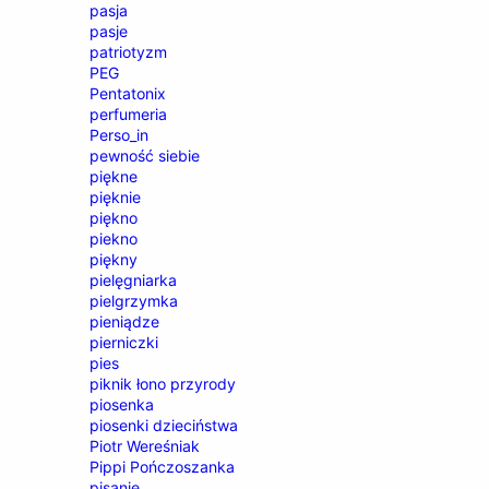
pasja
pasje
patriotyzm
PEG
Pentatonix
perfumeria
Perso_in
pewność siebie
piękne
pięknie
piękno
piekno
piękny
pielęgniarka
pielgrzymka
pieniądze
pierniczki
pies
piknik łono przyrody
piosenka
piosenki dzieciństwa
Piotr Wereśniak
Pippi Pończoszanka
pisanie