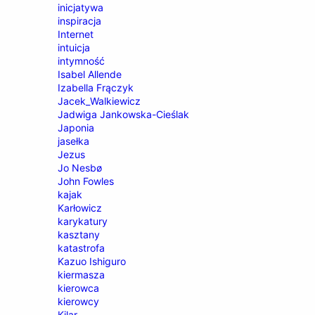
inicjatywa
inspiracja
Internet
intuicja
intymność
Isabel Allende
Izabella Frączyk
Jacek_Walkiewicz
Jadwiga Jankowska-Cieślak
Japonia
jasełka
Jezus
Jo Nesbø
John Fowles
kajak
Karłowicz
karykatury
kasztany
katastrofa
Kazuo Ishiguro
kiermasza
kierowca
kierowcy
Kilar