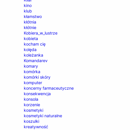
kino
klub
kłamstwo
kłótnia
kłótnie
Kobiera_w_lustrze
kobieta
kocham cię
kolęda
koleżanka
Komandarev
komary
komórka
komórki skóry
komputer
koncerny farmaceutyczne
konsekwencja
konsola
korzenie
kosmetyki
kosmetyki naturalne
koszulki
kreatywność