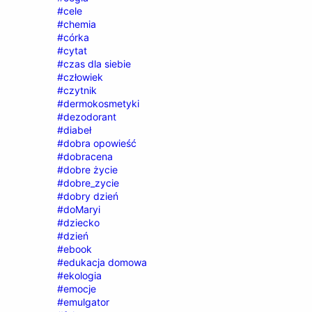
#cele
#chemia
#córka
#cytat
#czas dla siebie
#człowiek
#czytnik
#dermokosmetyki
#dezodorant
#diabeł
#dobra opowieść
#dobracena
#dobre życie
#dobre_zycie
#dobry dzień
#doMaryi
#dziecko
#dzień
#ebook
#edukacja domowa
#ekologia
#emocje
#emulgator