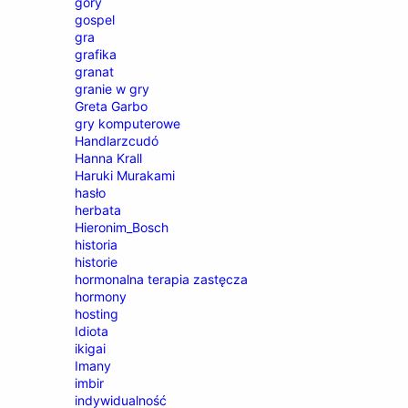
góry
gospel
gra
grafika
granat
granie w gry
Greta Garbo
gry komputerowe
Handlarzcudó
Hanna Krall
Haruki Murakami
hasło
herbata
Hieronim_Bosch
historia
historie
hormonalna terapia zastęcza
hormony
hosting
Idiota
ikigai
Imany
imbir
indywidualność