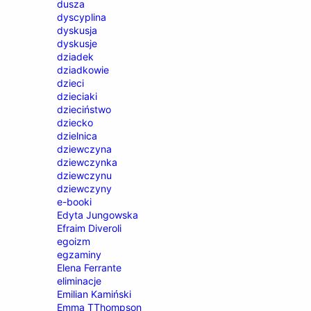
dusza
dyscyplina
dyskusja
dyskusje
dziadek
dziadkowie
dzieci
dzieciaki
dzieciństwo
dziecko
dzielnica
dziewczyna
dziewczynka
dziewczynu
dziewczyny
e-booki
Edyta Jungowska
Efraim Diveroli
egoizm
egzaminy
Elena Ferrante
eliminacje
Emilian Kamiński
Emma TThompson