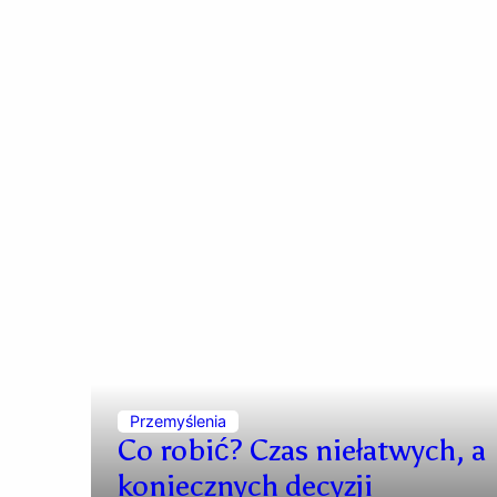
Przemyślenia
Co robić? Czas niełatwych, a
koniecznych decyzji