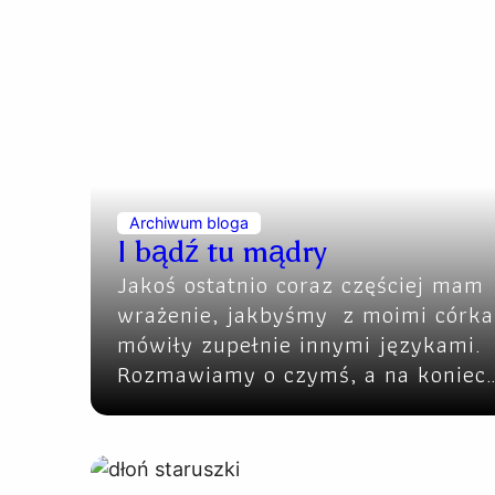
Archiwum bloga
I bądź tu mądry
Jakoś ostatnio coraz częściej mam
wrażenie, jakbyśmy z moimi córk
mówiły zupełnie innymi językami.
Rozmawiamy o czymś, a na koniec