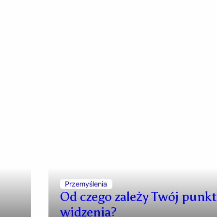
Przemyślenia
Od czego zależy Twój punkt
widzenia?