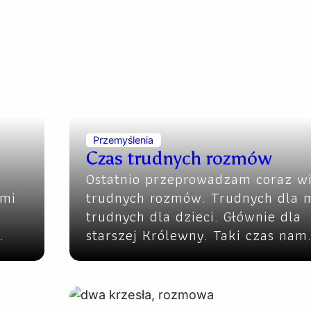
Przemyślenia
Czas trudnych rozmów
Ostatnio przeprowadzam coraz wi
ami
trudnych rozmów. Trudnych dla m
trudnych dla dzieci. Głównie dla
…
starszej Królewny. Taki czas nam