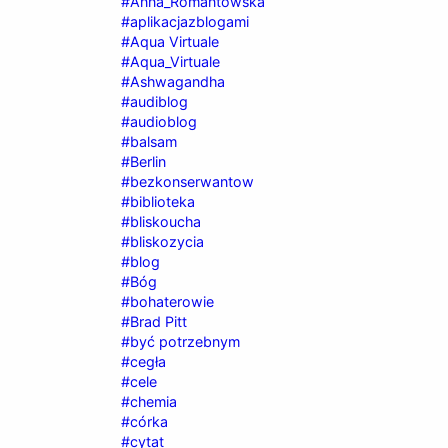
#Anna_Romantowska
#aplikacjazblogami
#Aqua Virtuale
#Aqua_Virtuale
#Ashwagandha
#audiblog
#audioblog
#balsam
#Berlin
#bezkonserwantow
#biblioteka
#bliskoucha
#bliskozycia
#blog
#Bóg
#bohaterowie
#Brad Pitt
#być potrzebnym
#cegła
#cele
#chemia
#córka
#cytat