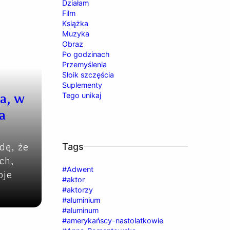
Działam
Film
Książka
Muzyka
Obraz
Po godzinach
Przemyślenia
Słoik szczęścia
Suplementy
a, w
Tego unikaj
a
dę, że
Tags
ch,
#Adwent
oje
#aktor
#aktorzy
#aluminium
#aluminum
#amerykańscy-nastolatkowie