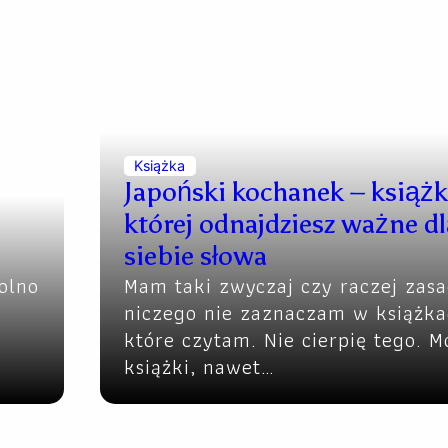
Książka
Japoński kochanek – książk
której odnajdziesz ważne dl
siebie słowa
olno
Mam taki zwyczaj czy raczej zasa
niczego nie zaznaczam w książka
które czytam. Nie cierpię tego. M
książki, nawet…