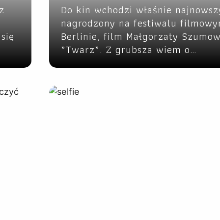
z
Do kin wchodzi właśnie najnowszy
nagrodzony na festiwalu filmow
się
Berlinie, film Małgorzaty Szumow
„Twarz”. Z grubsza wiem o…