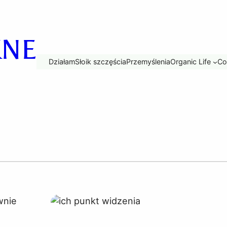
KNE
Działam
Słoik szczęścia
Przemyślenia
Organic Life
Co