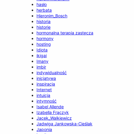
hasło
herbata
Hieronim_Bosch
historia
historie
hormonalna terapia zastęcza
hormony
hosting
Idiota
ikigai
Imany
imbir
indywidualność
inicjatywa
inspiracja
Internet
intuicja
intymność
Isabel Allende
Izabella Frączyk
Jacek_Walkiewicz
Jadwiga Jankowska-Cieślak
Japonia