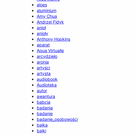
aloes
aluminium
Amy Chua
Andrzej Fidyk
anioł
anioły
Anthony Hopkins
aparat
Aqua Virtualle
arcydzieło
aronia
artyści
artysta
audiobook
Audioteka
autor
awantura
babcia
badania
badanie
badanie_osobowości
bajka
bajki