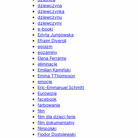
dziewczyna
dziewczynka
dziewczynu
dziewczyny
e-booki
Edyta Jungowska
Efraim Diveroli
egoizm
egzaminy
Elena Ferrante
eliminacje
Emilian Kamiński
Emma TThompson
emocje
Eric-Emmanuel Schmitt
Eurowizja
facebook
farbowanie
film
film dla dzieci ferie
film dokumentalny
filmpolski
Fiodor Dostojewski