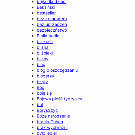
bajki dla dzieci
Beksiński
bestseller
bez komputera
bez uprzedzeń
bezpieczństwo
Biblia audio
bliskość
blizna
bliźniaki
blizny
blog
blog o oszczędzaniu
blogerzy
błędy
Bóg
boję się
Bojowa pieść tygrysicy
ból
BorysSzyc
Boże narodzenie
bracia Cohen
brak wyobraźni
było lepiej