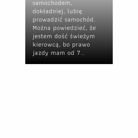
samochodem,
dokładniej, lubię
prowadzić samochód.
Można powiedzieć, że
jestem dość świeżym
kierowcą, bo prawo
jazdy mam od 7…