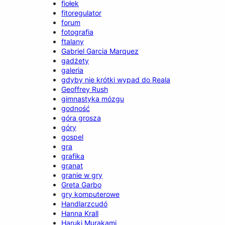
fiołek
fitoregulator
forum
fotografia
ftalany
Gabriel Garcia Marquez
gadżety
galeria
gdyby nie krótki wypad do Reala
Geoffrey Rush
gimnastyka mózgu
godność
góra grosza
góry
gospel
gra
grafika
granat
granie w gry
Greta Garbo
gry komputerowe
Handlarzcudó
Hanna Krall
Haruki Murakami