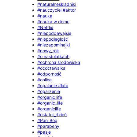
#naturalneskladniki
#nauczyciel #aktor
#nauka
#nauka w domu
#Netflix
#niepoddawajsię
#niepodległość
#niezapominajki
#nowy_rok
#o nastolatkach
#ochrona środowiska
#ococtawalka
#odporność
#online
#opalanie #lato
#oparzenie
#organic life
#organic_life
#organiclife
#ostatni_dzień
#Pan_Bóg
#parabeny
#pasje