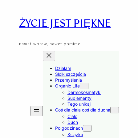
Skip
to
content
ŻYCIE JEST PIĘKNE
nawet wbrew, nawet pomimo…
Działam
Słoik szczęścia
Przemyślenia
Organic Life
Dermokosmetyki
Suplementy
Tego unikaj
Coś dla ciała coś dla ducha
Ciało
Duch
Po godzinach
Książka