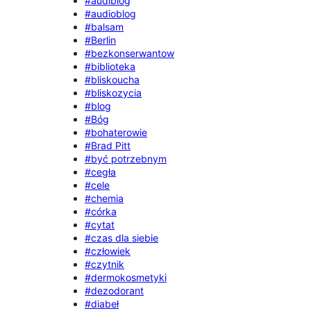
#audiblog
#audioblog
#balsam
#Berlin
#bezkonserwantow
#biblioteka
#bliskoucha
#bliskozycia
#blog
#Bóg
#bohaterowie
#Brad Pitt
#być potrzebnym
#cegła
#cele
#chemia
#córka
#cytat
#czas dla siebie
#człowiek
#czytnik
#dermokosmetyki
#dezodorant
#diabeł