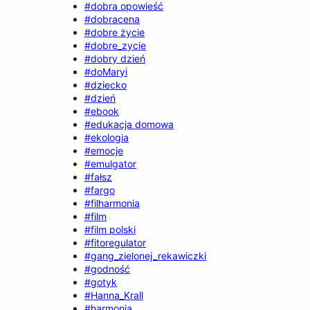
#dobra opowieść
#dobracena
#dobre życie
#dobre_zycie
#dobry dzień
#doMaryi
#dziecko
#dzień
#ebook
#edukacja domowa
#ekologia
#emocje
#emulgator
#fałsz
#fargo
#filharmonia
#film
#film polski
#fitoregulator
#gang_zielonej_rekawiczki
#godność
#gotyk
#Hanna_Krall
#harmonia