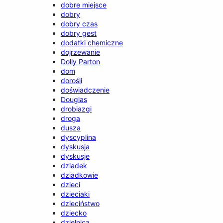
dobre miejsce
dobry
dobry czas
dobry gest
dodatki chemiczne
dojrzewanie
Dolly Parton
dom
dorośli
doświadczenie
Douglas
drobiazgi
droga
dusza
dyscyplina
dyskusja
dyskusje
dziadek
dziadkowie
dzieci
dzieciaki
dzieciństwo
dziecko
dzielnica