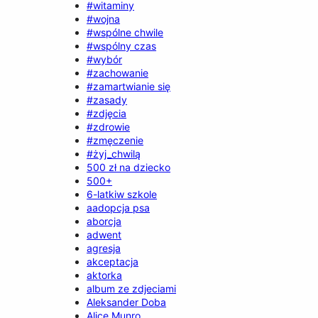
#witaminy
#wojna
#wspólne chwile
#wspólny czas
#wybór
#zachowanie
#zamartwianie się
#zasady
#zdjęcia
#zdrowie
#zmęczenie
#żyj_chwilą
500 zł na dziecko
500+
6-latkiw szkole
aadopcja psa
aborcja
adwent
agresja
akceptacja
aktorka
album ze zdjeciami
Aleksander Doba
Alice Munro