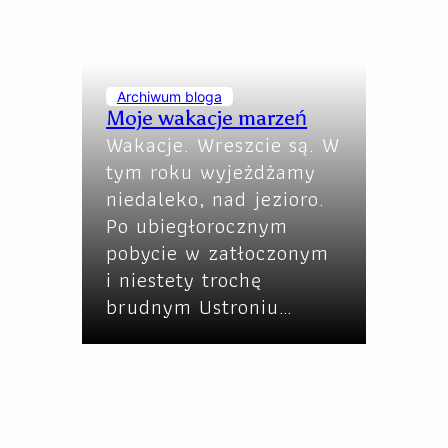
Archiwum bloga
Moje wakacje marzeń
Wakacje. Wreszcie są. W
tym roku wyjeżdżamy
niedaleko, nad jezioro.
Po ubiegłorocznym
pobycie w zatłoczonym
i niestety trochę
brudnym Ustroniu…