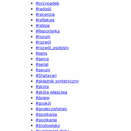
#przypadek
#radość
#recenzja
#refleksja
#religia
#Reporterka
#rozum
#rozwój
#rozwój_osobisty
#sens
#serce
#serial
#serum
#Shatavari
#składnik syntetyczny
#skóra
#skóra właściwa
#śpiew
#spokój
#społeczeństwo
#spotkania
#spotkanie
#środowisko
#suplement diety