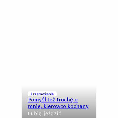
Przemyślenia
Pomyśl też trochę o
mnie, kierowco kochany
Lubię jeździć