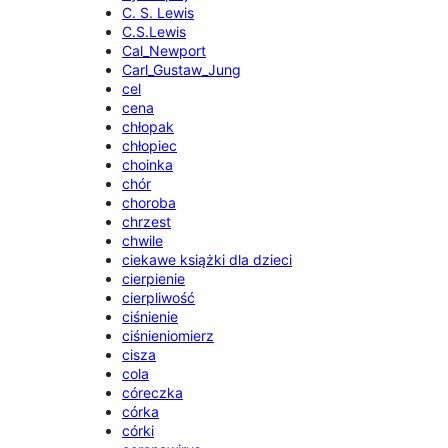
C. S. Lewis
C.S.Lewis
Cal_Newport
Carl_Gustaw_Jung
cel
cena
chłopak
chłopiec
choinka
chór
choroba
chrzest
chwile
ciekawe książki dla dzieci
cierpienie
cierpliwość
ciśnienie
ciśnieniomierz
cisza
cola
córeczka
córka
córki