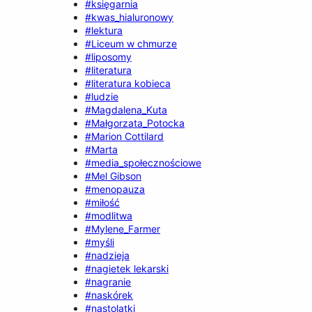
#księgarnia
#kwas_hialuronowy
#lektura
#Liceum w chmurze
#liposomy
#literatura
#literatura kobieca
#ludzie
#Magdalena_Kuta
#Małgorzata_Potocka
#Marion Cottilard
#Marta
#media_społecznościowe
#Mel Gibson
#menopauza
#miłość
#modlitwa
#Mylene_Farmer
#myśli
#nadzieja
#nagietek lekarski
#nagranie
#naskórek
#nastolatki