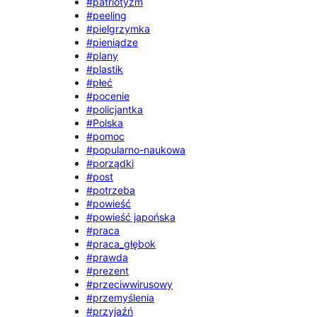
#patriotyzm
#peeling
#pielgrzymka
#pieniądze
#plany
#plastik
#płeć
#pocenie
#policjantka
#Polska
#pomoc
#popularno-naukowa
#porządki
#post
#potrzeba
#powieść
#powieść japońska
#praca
#praca_głębok
#prawda
#prezent
#przeciwwirusowy
#przemyślenia
#przyjaźń