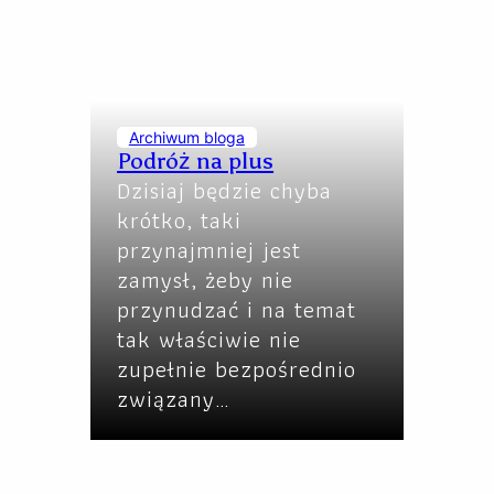
Archiwum bloga
Podróż na plus
Dzisiaj będzie chyba
krótko, taki
przynajmniej jest
zamysł, żeby nie
przynudzać i na temat
tak właściwie nie
zupełnie bezpośrednio
związany…