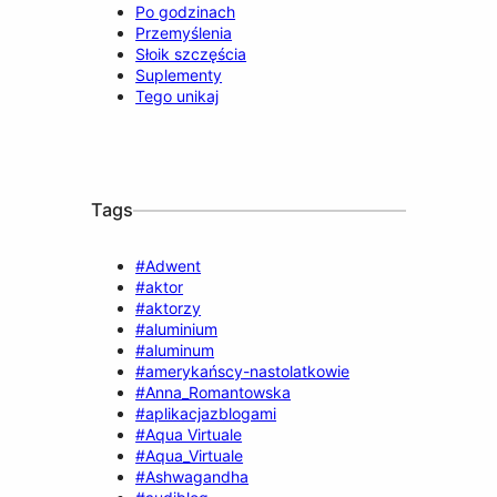
Po godzinach
Przemyślenia
Słoik szczęścia
Suplementy
Tego unikaj
Tags
#Adwent
#aktor
#aktorzy
#aluminium
#aluminum
#amerykańscy-nastolatkowie
#Anna_Romantowska
#aplikacjazblogami
#Aqua Virtuale
#Aqua_Virtuale
#Ashwagandha