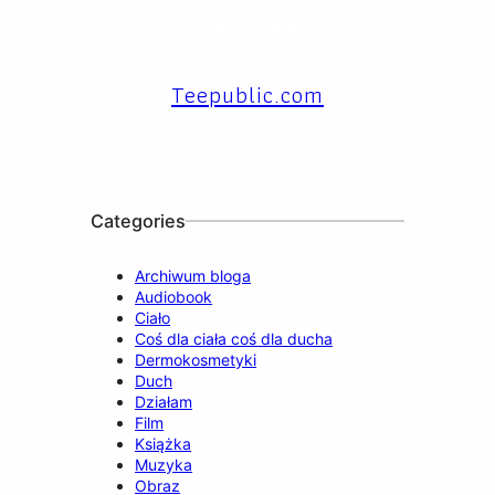
Facebook
YouTube
Instagram
X
TikTok
LinkedIn
Teepublic.com
Categories
Archiwum bloga
Audiobook
Ciało
Coś dla ciała coś dla ducha
Dermokosmetyki
Duch
Działam
Film
Książka
Muzyka
Obraz