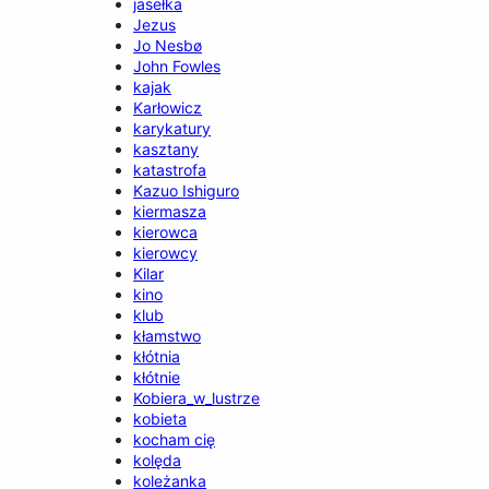
jasełka
Jezus
Jo Nesbø
John Fowles
kajak
Karłowicz
karykatury
kasztany
katastrofa
Kazuo Ishiguro
kiermasza
kierowca
kierowcy
Kilar
kino
klub
kłamstwo
kłótnia
kłótnie
Kobiera_w_lustrze
kobieta
kocham cię
kolęda
koleżanka