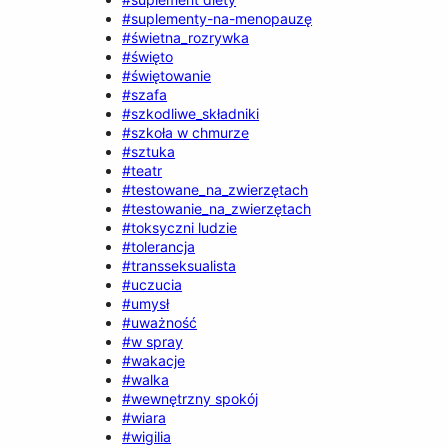
#suplementy-na-menopauzę
#świetna_rozrywka
#święto
#świętowanie
#szafa
#szkodliwe_składniki
#szkoła w chmurze
#sztuka
#teatr
#testowane_na_zwierzętach
#testowanie_na_zwierzętach
#toksyczni ludzie
#tolerancja
#transseksualista
#uczucia
#umysł
#uważność
#w spray
#wakacje
#walka
#wewnętrzny spokój
#wiara
#wigilia