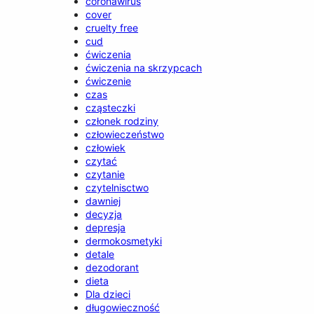
coronawirus
cover
cruelty free
cud
ćwiczenia
ćwiczenia na skrzypcach
ćwiczenie
czas
cząsteczki
członek rodziny
człowieczeństwo
człowiek
czytać
czytanie
czytelnisctwo
dawniej
decyzja
depresja
dermokosmetyki
detale
dezodorant
dieta
Dla dzieci
długowieczność