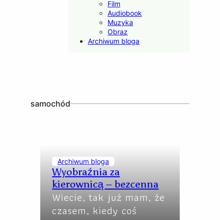
Film
Audiobook
Muzyka
Obraz
Archiwum bloga
samochód
Archiwum bloga
Wyobraźnia za
kierownicą – bezcenna
Wiecie, tak już mam, że
czasem, kiedy coś