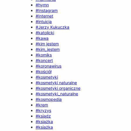
#hymn
#Instagram
#Internet
#intuicja
#Jerzy Kukuczka
#katolicki
#kawa
#kim jestem
#kim_jestem
#komiks
#koncert
#koronawirus
#kościół
#kosmetyki
#kosmetyki naturalne
#kosmetyki organiczne
#kosmetyki_naturalne
#kosmopedia
#krem
#kryzys
#ksiądz
#książka
#ksiażka