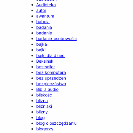
Audioteka
autor
awantura
babcia
badania
badanie
badanie_osobowości
bajka
bajki
bajki dla dzieci
Beksiński
bestseller
bez komputera
bez uprzedzeń
bezpieczństwo
Biblia audio
bliskość
blizna
bliźniaki
blizny
blog
blog o oszczędzaniu
blogerzy