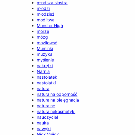
młodsza siostra
młodzi
młodzież
modlitwa
Monster High
morze
mózg
możliowść
Muminki
muzyka
myślenie
nakrętki
Narnia
nastolatek
nastolatki
natura
naturalna odporność
naturalna pielęgnacja
naturalne
naturalnekosmetyki
nauczyciel
nauka
nawyki
Nick Vujicic