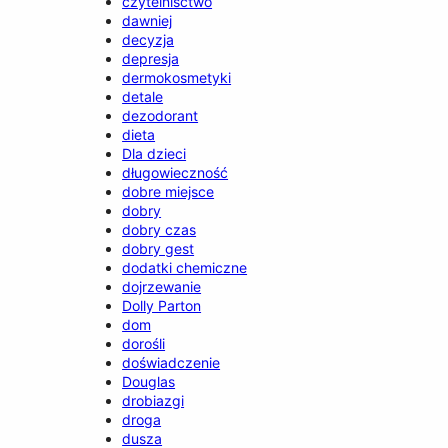
czytelnisctwo
dawniej
decyzja
depresja
dermokosmetyki
detale
dezodorant
dieta
Dla dzieci
długowieczność
dobre miejsce
dobry
dobry czas
dobry gest
dodatki chemiczne
dojrzewanie
Dolly Parton
dom
dorośli
doświadczenie
Douglas
drobiazgi
droga
dusza