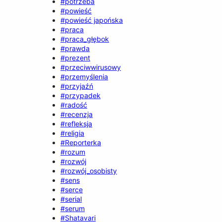
#potrzeba
#powieść
#powieść japońska
#praca
#praca_głębok
#prawda
#prezent
#przeciwwirusowy
#przemyślenia
#przyjaźń
#przypadek
#radość
#recenzja
#refleksja
#religia
#Reporterka
#rozum
#rozwój
#rozwój_osobisty
#sens
#serce
#serial
#serum
#Shatavari