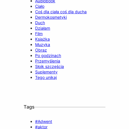
Audiobook
Ciało
Coś dla ciała coś dla ducha
Dermokosmetyki
Duch
Działam
Film
Książka
Muzyka
Obraz
Po godzinach
Przemyślenia
Słoik szczęścia
Suplementy
Tego unikaj
Tags
#Adwent
#aktor