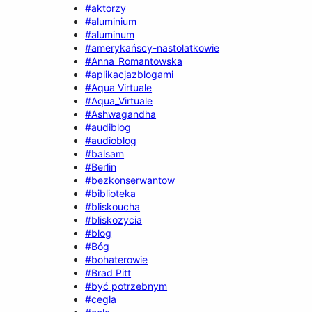
#aktorzy
#aluminium
#aluminum
#amerykańscy-nastolatkowie
#Anna_Romantowska
#aplikacjazblogami
#Aqua Virtuale
#Aqua_Virtuale
#Ashwagandha
#audiblog
#audioblog
#balsam
#Berlin
#bezkonserwantow
#biblioteka
#bliskoucha
#bliskozycia
#blog
#Bóg
#bohaterowie
#Brad Pitt
#być potrzebnym
#cegła