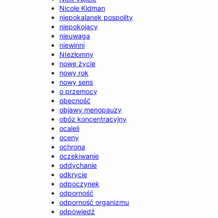
Nicole Kidman
niepokalanek pospolity
niepokojący
nieuwaga
niewinni
NIezłomny
nowe życie
nowy rok
nowy sens
o przemocy
obecność
objawy menopauzy
obóz koncentracyjny
ocaleli
oceny
ochrona
oczekiwanie
oddychanie
odkrycie
odpoczynek
odporność
odporność organizmu
odpowiedź