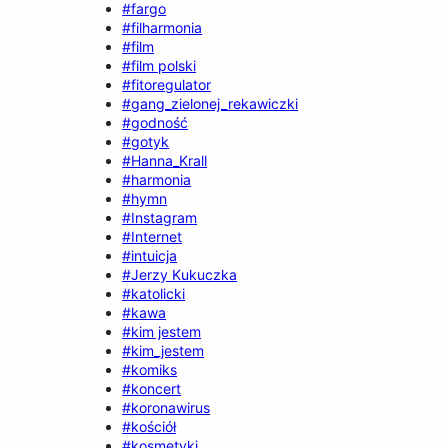
#fargo
#filharmonia
#film
#film polski
#fitoregulator
#gang_zielonej_rekawiczki
#godność
#gotyk
#Hanna_Krall
#harmonia
#hymn
#Instagram
#Internet
#intuicja
#Jerzy Kukuczka
#katolicki
#kawa
#kim jestem
#kim_jestem
#komiks
#koncert
#koronawirus
#kościół
#kosmetyki