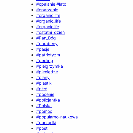
#opalanie #lato
#oparzenie
#organic life
#organic_life
#organiclife
#ostatni_dzień
#Pan_Bóg
#parabeny
#pasje
#patriotyzm
#peeling
#pielgrzymka
#pieniądze
#plany
#plastik
#płeć
#pocenie
#policjantka
#Polska
#pomoc
#popularno-naukowa
#porządki
#post