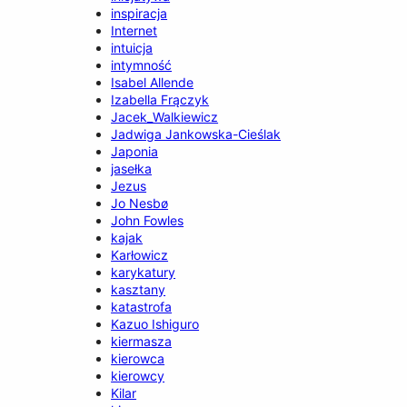
inspiracja
Internet
intuicja
intymność
Isabel Allende
Izabella Frączyk
Jacek_Walkiewicz
Jadwiga Jankowska-Cieślak
Japonia
jasełka
Jezus
Jo Nesbø
John Fowles
kajak
Karłowicz
karykatury
kasztany
katastrofa
Kazuo Ishiguro
kiermasza
kierowca
kierowcy
Kilar