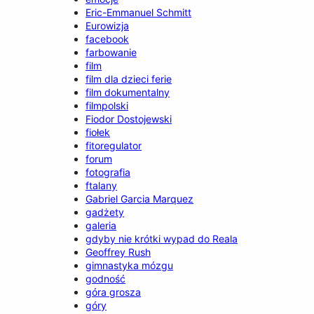
Eric-Emmanuel Schmitt
Eurowizja
facebook
farbowanie
film
film dla dzieci ferie
film dokumentalny
filmpolski
Fiodor Dostojewski
fiołek
fitoregulator
forum
fotografia
ftalany
Gabriel Garcia Marquez
gadżety
galeria
gdyby nie krótki wypad do Reala
Geoffrey Rush
gimnastyka mózgu
godność
góra grosza
góry