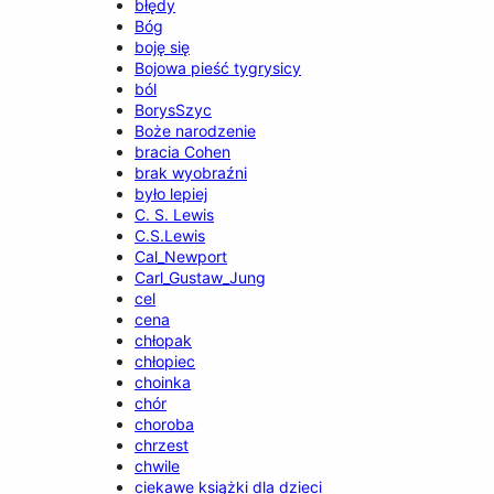
błędy
Bóg
boję się
Bojowa pieść tygrysicy
ból
BorysSzyc
Boże narodzenie
bracia Cohen
brak wyobraźni
było lepiej
C. S. Lewis
C.S.Lewis
Cal_Newport
Carl_Gustaw_Jung
cel
cena
chłopak
chłopiec
choinka
chór
choroba
chrzest
chwile
ciekawe książki dla dzieci