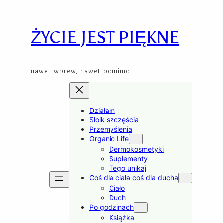
Skip
to
content
ŻYCIE JEST PIĘKNE
nawet wbrew, nawet pomimo…
Działam
Słoik szczęścia
Przemyślenia
Organic Life
Dermokosmetyki
Suplementy
Tego unikaj
Coś dla ciała coś dla ducha
Ciało
Duch
Po godzinach
Książka