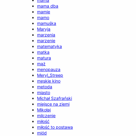
mama
mama dba
mamie
mamo
mamuśka
Maryja
marzenia
marzenie
matematyka
matka
matura
mąż
menopauza
Meryl_Streep
męskie kino
metoda
miasto
Michał Szafrański
miejsce na ziemi
Mikołaj
milczenie
miłość
miłość to postawa
miód