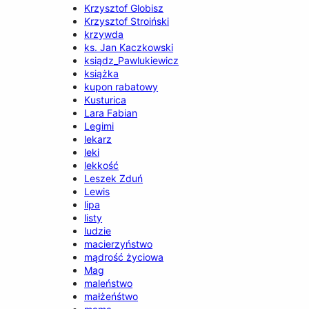
Krzysztof Globisz
Krzysztof Stroiński
krzywda
ks. Jan Kaczkowski
ksiądz_Pawlukiewicz
książka
kupon rabatowy
Kusturica
Lara Fabian
Legimi
lekarz
leki
lekkość
Leszek Zduń
Lewis
lipa
listy
ludzie
macierzyństwo
mądrość życiowa
Mag
maleństwo
małżeńśtwo