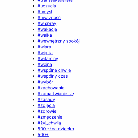
#uczucia
#umysł
#uważność
#w spray
#wakacje
#walka
#wewnętrzny spokój
#wiara
#wigilia
#witaminy
#wojna
#wspólne chwile
#wspólny czas
#wybór
#zachowanie
#zamartwianie się
#zasady
#zdjęcia
#zdrowie
#zmęczenie
#żyj_chwilą
500 zł na dziecko
500+