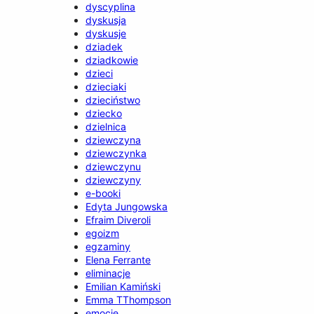
dyscyplina
dyskusja
dyskusje
dziadek
dziadkowie
dzieci
dzieciaki
dzieciństwo
dziecko
dzielnica
dziewczyna
dziewczynka
dziewczynu
dziewczyny
e-booki
Edyta Jungowska
Efraim Diveroli
egoizm
egzaminy
Elena Ferrante
eliminacje
Emilian Kamiński
Emma TThompson
emocje