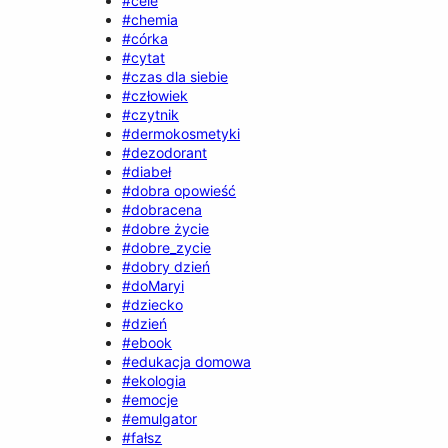
#cele
#chemia
#córka
#cytat
#czas dla siebie
#człowiek
#czytnik
#dermokosmetyki
#dezodorant
#diabeł
#dobra opowieść
#dobracena
#dobre życie
#dobre_zycie
#dobry dzień
#doMaryi
#dziecko
#dzień
#ebook
#edukacja domowa
#ekologia
#emocje
#emulgator
#fałsz