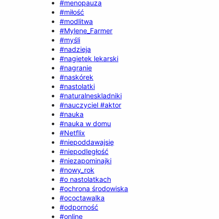
#menopauza
#miłość
#modlitwa
#Mylene_Farmer
#myśli
#nadzieja
#nagietek lekarski
#nagranie
#naskórek
#nastolatki
#naturalneskladniki
#nauczyciel #aktor
#nauka
#nauka w domu
#Netflix
#niepoddawajsię
#niepodległość
#niezapominajki
#nowy_rok
#o nastolatkach
#ochrona środowiska
#ococtawalka
#odporność
#online