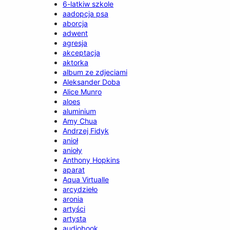
6-latkiw szkole
aadopcja psa
aborcja
adwent
agresja
akceptacja
aktorka
album ze zdjeciami
Aleksander Doba
Alice Munro
aloes
aluminium
Amy Chua
Andrzej Fidyk
anioł
anioły
Anthony Hopkins
aparat
Aqua Virtualle
arcydzieło
aronia
artyści
artysta
audiobook