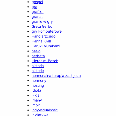
gospel
gra
grafika
granat
granie w gry
Greta Garbo
gry komputerowe
Handlarzcudó
Hanna Krall
Haruki Murakami
hasło
herbata
Hieronim_Bosch
historia
historie
hormonalna terapia zastęcza
hormony
hosting
Idiota
ikigai
Imany
imbir
indywidualność
inicjatywa