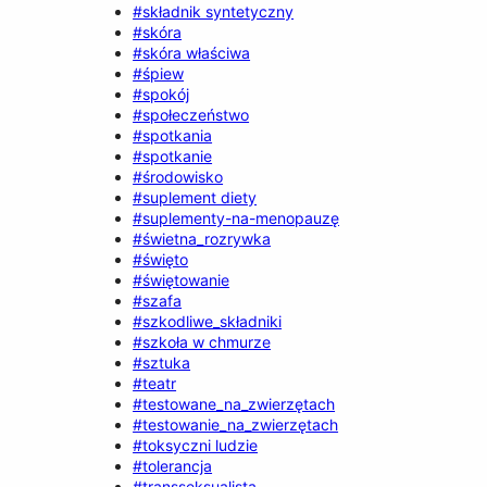
#składnik syntetyczny
#skóra
#skóra właściwa
#śpiew
#spokój
#społeczeństwo
#spotkania
#spotkanie
#środowisko
#suplement diety
#suplementy-na-menopauzę
#świetna_rozrywka
#święto
#świętowanie
#szafa
#szkodliwe_składniki
#szkoła w chmurze
#sztuka
#teatr
#testowane_na_zwierzętach
#testowanie_na_zwierzętach
#toksyczni ludzie
#tolerancja
#transseksualista