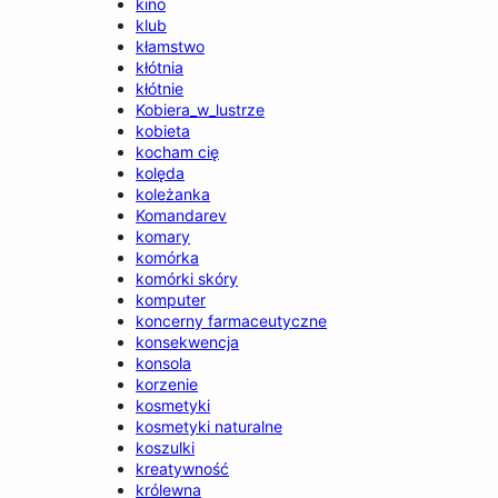
kino
klub
kłamstwo
kłótnia
kłótnie
Kobiera_w_lustrze
kobieta
kocham cię
kolęda
koleżanka
Komandarev
komary
komórka
komórki skóry
komputer
koncerny farmaceutyczne
konsekwencja
konsola
korzenie
kosmetyki
kosmetyki naturalne
koszulki
kreatywność
królewna