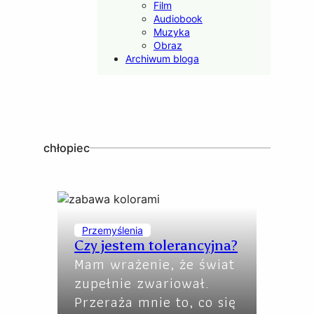
Film
Audiobook
Muzyka
Obraz
Archiwum bloga
chłopiec
Przemyślenia
Czy jestem tolerancyjna?
Mam wrażenie, że świat
zupełnie zwariował.
Przeraża mnie to, co się