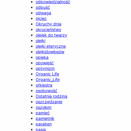
odpowiedzialność
odpuść
odwaga
ojciec
Okruchy dnia
okrucieństwo
olejek do twarzy
olejki
olejki eteryczne
olejkidowłosów
opieka
opowieść
optymizm
Organic Life
Organic_Life
orkiestra
osobowość
Ostatnia rodzina
oszczędzanie
oszołom
pamieć
pamiętnik
paraben
pasja