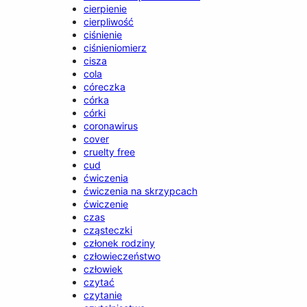
cierpienie
cierpliwość
ciśnienie
ciśnieniomierz
cisza
cola
córeczka
córka
córki
coronawirus
cover
cruelty free
cud
ćwiczenia
ćwiczenia na skrzypcach
ćwiczenie
czas
cząsteczki
członek rodziny
człowieczeństwo
człowiek
czytać
czytanie