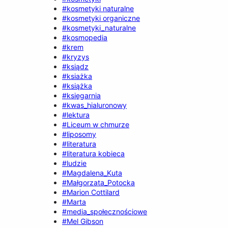
#kosmetyki naturalne
#kosmetyki organiczne
#kosmetyki_naturalne
#kosmopedia
#krem
#kryzys
#ksiądz
#ksiażka
#książka
#księgarnia
#kwas_hialuronowy
#lektura
#Liceum w chmurze
#liposomy
#literatura
#literatura kobieca
#ludzie
#Magdalena_Kuta
#Małgorzata_Potocka
#Marion Cottilard
#Marta
#media_społecznościowe
#Mel Gibson