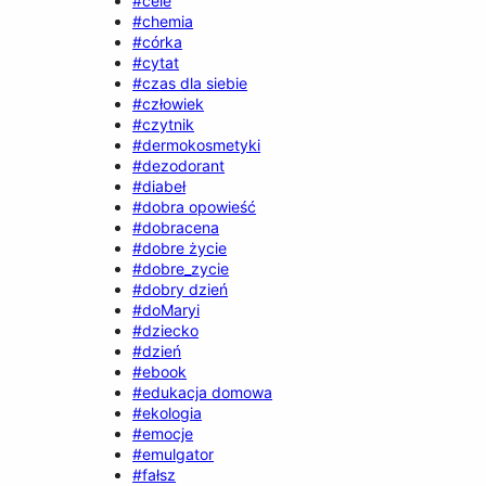
#cele
#chemia
#córka
#cytat
#czas dla siebie
#człowiek
#czytnik
#dermokosmetyki
#dezodorant
#diabeł
#dobra opowieść
#dobracena
#dobre życie
#dobre_zycie
#dobry dzień
#doMaryi
#dziecko
#dzień
#ebook
#edukacja domowa
#ekologia
#emocje
#emulgator
#fałsz