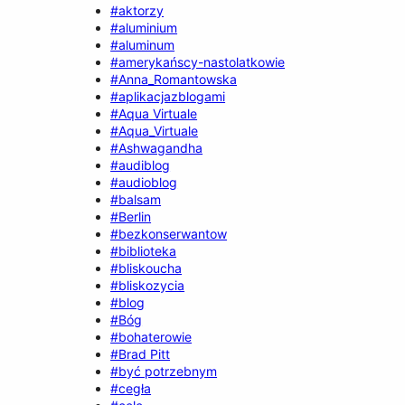
#aktorzy
#aluminium
#aluminum
#amerykańscy-nastolatkowie
#Anna_Romantowska
#aplikacjazblogami
#Aqua Virtuale
#Aqua_Virtuale
#Ashwagandha
#audiblog
#audioblog
#balsam
#Berlin
#bezkonserwantow
#biblioteka
#bliskoucha
#bliskozycia
#blog
#Bóg
#bohaterowie
#Brad Pitt
#być potrzebnym
#cegła