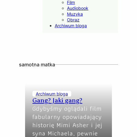
Film
Audiobook
Muzyka
Obraz
Archiwum bloga
samotna matka
Archiwum bloga
Gang? Jaki gang?
Gdybyśmy oglądali film
fabularny opowiadający
historię Mimi Asher i jej
syna Michaela, pewnie