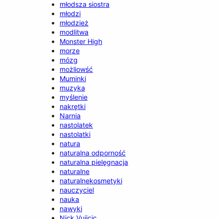
młodsza siostra
młodzi
młodzież
modlitwa
Monster High
morze
mózg
możliowść
Muminki
muzyka
myślenie
nakrętki
Narnia
nastolatek
nastolatki
natura
naturalna odporność
naturalna pielęgnacja
naturalne
naturalnekosmetyki
nauczyciel
nauka
nawyki
Nick Vujicic