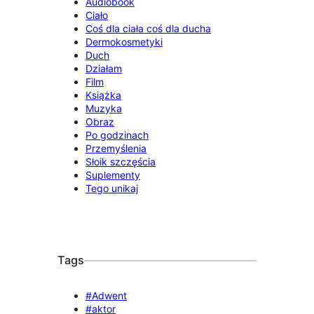
Audiobook
Ciało
Coś dla ciała coś dla ducha
Dermokosmetyki
Duch
Działam
Film
Książka
Muzyka
Obraz
Po godzinach
Przemyślenia
Słoik szczęścia
Suplementy
Tego unikaj
Tags
#Adwent
#aktor