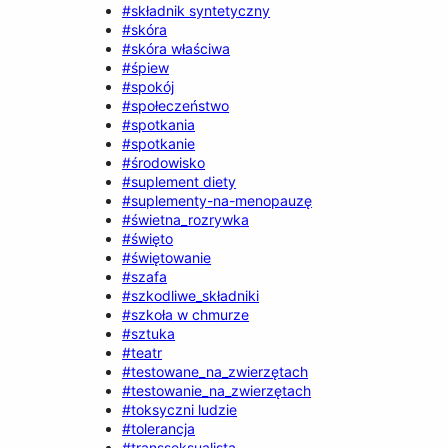
#składnik syntetyczny
#skóra
#skóra właściwa
#śpiew
#spokój
#społeczeństwo
#spotkania
#spotkanie
#środowisko
#suplement diety
#suplementy-na-menopauzę
#świetna_rozrywka
#święto
#świętowanie
#szafa
#szkodliwe_składniki
#szkoła w chmurze
#sztuka
#teatr
#testowane_na_zwierzętach
#testowanie_na_zwierzętach
#toksyczni ludzie
#tolerancja
#transseksualista