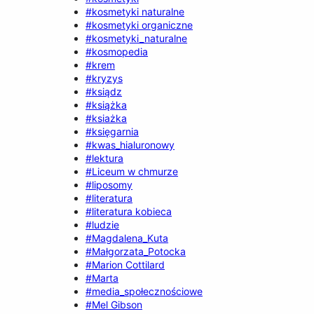
#kosmetyki naturalne
#kosmetyki organiczne
#kosmetyki_naturalne
#kosmopedia
#krem
#kryzys
#ksiądz
#książka
#ksiażka
#księgarnia
#kwas_hialuronowy
#lektura
#Liceum w chmurze
#liposomy
#literatura
#literatura kobieca
#ludzie
#Magdalena_Kuta
#Małgorzata_Potocka
#Marion Cottilard
#Marta
#media_społecznościowe
#Mel Gibson