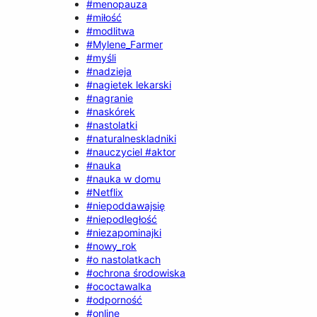
#menopauza
#miłość
#modlitwa
#Mylene_Farmer
#myśli
#nadzieja
#nagietek lekarski
#nagranie
#naskórek
#nastolatki
#naturalneskladniki
#nauczyciel #aktor
#nauka
#nauka w domu
#Netflix
#niepoddawajsię
#niepodległość
#niezapominajki
#nowy_rok
#o nastolatkach
#ochrona środowiska
#ococtawalka
#odporność
#online