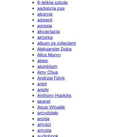
6-latkiw szkole
aadopcja psa
aborcja
adwent
agresja
akceptacja
aktorka
album ze zdjeciami
Aleksander Doba
Alice Munro
aloes
aluminium
Amy Chua
Andrzej Fidyk
anioł
anioły
Anthony Hopkins
aparat
Aqua Virtualle
arcydzieło
aronia
artyści
artysta
audiobook