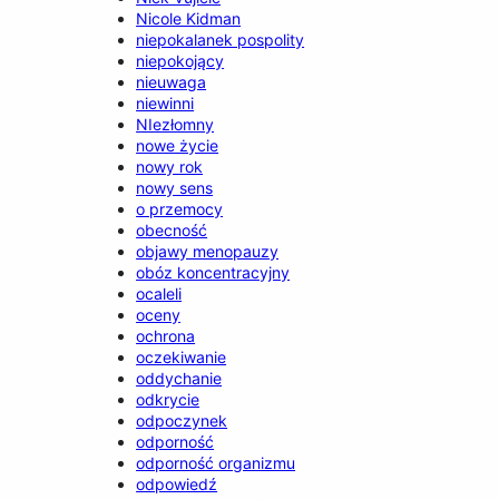
Nicole Kidman
niepokalanek pospolity
niepokojący
nieuwaga
niewinni
NIezłomny
nowe życie
nowy rok
nowy sens
o przemocy
obecność
objawy menopauzy
obóz koncentracyjny
ocaleli
oceny
ochrona
oczekiwanie
oddychanie
odkrycie
odpoczynek
odporność
odporność organizmu
odpowiedź