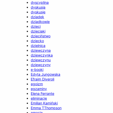
dyscyplina
dyskusja
dyskusje
dziadek
dziadkowie
dzieci
dzieciaki
dzieciństwo
dziecko
dzielnica
dziewczyna
dziewczynka
dziewczynu
dziewczyny
e-booki
Edyta Jungowska
Efraim Diveroli
egoizm
egzaminy
Elena Ferrante
eliminacje
Emilian Kamiński
Emma TThompson
emocje