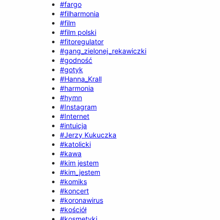
#fargo
#filharmonia
#film
#film polski
#fitoregulator
#gang_zielonej_rekawiczki
#godność
#gotyk
#Hanna_Krall
#harmonia
#hymn
#Instagram
#Internet
#intuicja
#Jerzy Kukuczka
#katolicki
#kawa
#kim jestem
#kim_jestem
#komiks
#koncert
#koronawirus
#kościół
#kosmetyki