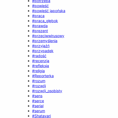
#potrzeba
#powieść
#powieść japońska
#praca
#praca_głębok
#prawda
#prezent
#przeciwwirusowy
#przemyślenia
#przyjaźń
#przypadek
#radość
#recenzja
#refleksja
#religia
#Reporterka
#rozum
#rozwój
#rozwój_osobisty
#sens
#serce
#serial
#serum
#Shatavari