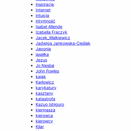
inspiracja
Internet
intuicja
intymność
Isabel Allende
Izabella Frączyk
Jacek_Walkiewicz
Jadwiga Jankowska-Cieślak
Japonia
jasełka
Jezus
Jo Nesbø
John Fowles
kajak
Karłowicz
karykatury
kasztany
katastrofa
Kazuo Ishiguro
kiermasza
kierowca
kierowcy
Kilar