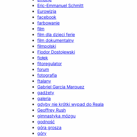
Eric-Emmanuel Schmitt
Eurowizja
facebook
farbowanie
film
film dla dzieci ferie
film dokumentalny
filmpolski
Fiodor Dostojewski
fiołek
fitoregulator
forum
fotografia
ftalany
Gabriel Garcia Marquez
gadżety
galeria
gdyby nie krótki wypad do Reala
Geoffrey Rush
gimnastyka mózgu
godność
góra grosza
góry