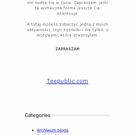
nie nudzę się w życiu. Zapraszam, jeśli
ta archaiczna forma jeszcze Cię
interesuje.
A tutaj możesz zobaczyć jedną z moich
aktywności, czyli koszulki i nie tylko, z
motywami, które stworzyłam.
ZAPRASZAM
Facebook
YouTube
Instagram
X
TikTok
LinkedIn
Teepublic.com
Categories
Archiwum bloga