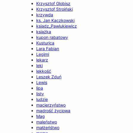
Krzysztof Globisz
Krzysztof Stroiński
krzywda
ks. Jan Kaczkowski
ksiądz_Pawlukiewicz
książka
kupon rabatowy
Kusturica
Lara Fabian
Legimi
lekarz
leki
lekkość
Leszek Zduń
Lewis
lipa
listy
ludzie
macierzyństwo
mądrość życiowa
Mag
maleństwo
małżeńśtwo