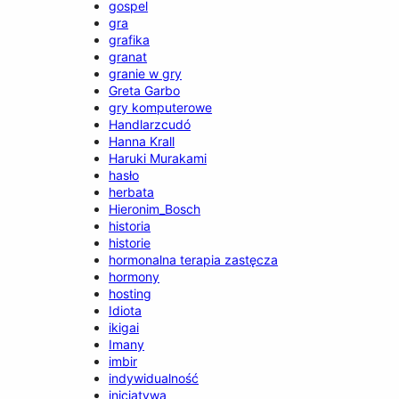
gospel
gra
grafika
granat
granie w gry
Greta Garbo
gry komputerowe
Handlarzcudó
Hanna Krall
Haruki Murakami
hasło
herbata
Hieronim_Bosch
historia
historie
hormonalna terapia zastęcza
hormony
hosting
Idiota
ikigai
Imany
imbir
indywidualność
inicjatywa