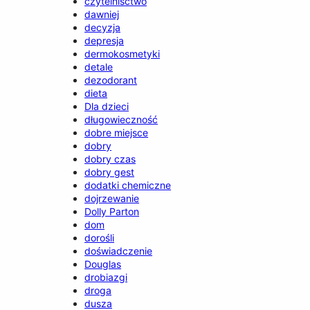
czytelnisctwo
dawniej
decyzja
depresja
dermokosmetyki
detale
dezodorant
dieta
Dla dzieci
długowieczność
dobre miejsce
dobry
dobry czas
dobry gest
dodatki chemiczne
dojrzewanie
Dolly Parton
dom
dorośli
doświadczenie
Douglas
drobiazgi
droga
dusza