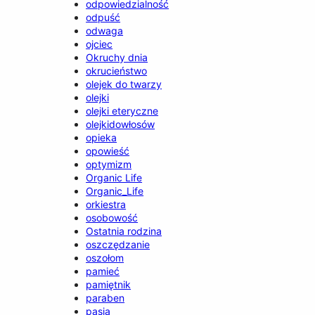
odpowiedzialność
odpuść
odwaga
ojciec
Okruchy dnia
okrucieństwo
olejek do twarzy
olejki
olejki eteryczne
olejkidowłosów
opieka
opowieść
optymizm
Organic Life
Organic_Life
orkiestra
osobowość
Ostatnia rodzina
oszczędzanie
oszołom
pamieć
pamiętnik
paraben
pasja