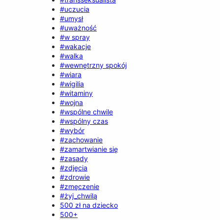
#uczucia
#umysł
#uważność
#w spray
#wakacje
#walka
#wewnętrzny spokój
#wiara
#wigilia
#witaminy
#wojna
#wspólne chwile
#wspólny czas
#wybór
#zachowanie
#zamartwianie się
#zasady
#zdjęcia
#zdrowie
#zmęczenie
#żyj_chwilą
500 zł na dziecko
500+