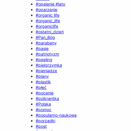
#opalanie #lato
#oparzenie
#organic life
#organic_life
#organiclife
#ostatni_dzień
#Pan_Bóg
#parabeny
#pasje
#patriotyzm
#peeling
#pielgrzymka
#pieniądze
#plany
#plastik
#płeć
#pocenie
#policjantka
#Polska
#pomoc
#popularno-naukowa
#porządki
#post