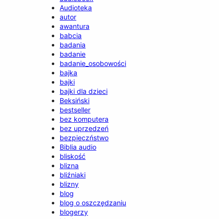
Audioteka
autor
awantura
babcia
badania
badanie
badanie_osobowości
bajka
bajki
bajki dla dzieci
Beksiński
bestseller
bez komputera
bez uprzedzeń
bezpieczństwo
Biblia audio
bliskość
blizna
bliźniaki
blizny
blog
blog o oszczędzaniu
blogerzy