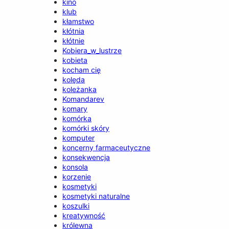
kino
klub
kłamstwo
kłótnia
kłótnie
Kobiera_w_lustrze
kobieta
kocham cię
kolęda
koleżanka
Komandarev
komary
komórka
komórki skóry
komputer
koncerny farmaceutyczne
konsekwencja
konsola
korzenie
kosmetyki
kosmetyki naturalne
koszulki
kreatywność
królewna