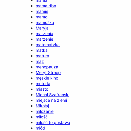
mama
mama dba
mamie
mamo
mamuśka
Maryja
marzenia
marzenie
matematyka
matka
matura
mąż
menopauza
Meryl_Streep
męskie kino
metoda
miasto
Michał Szafrański
miejsce na ziemi
Mikołaj
milczenie
miłość
miłość to postawa
miód