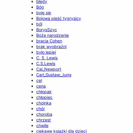
błędy
Bóg
boję się
Bojowa pieść tygrysicy
ból
BorysSzyc
Boże narodzenie
bracia Cohen
brak wyobraźni
było lepiej
C. S. Lewis
C.S.Lewis
Cal_Newport
Carl_Gustaw_Jung
cel
cena
chłopak
chłopiec
choinka
chór
choroba
chrzest
chwile
ciekawe książki dla dzieci