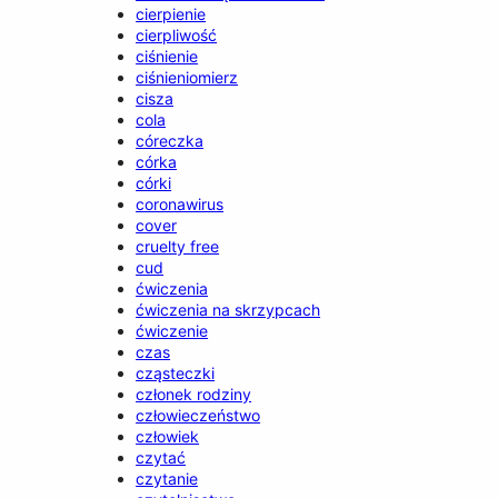
cierpienie
cierpliwość
ciśnienie
ciśnieniomierz
cisza
cola
córeczka
córka
córki
coronawirus
cover
cruelty free
cud
ćwiczenia
ćwiczenia na skrzypcach
ćwiczenie
czas
cząsteczki
członek rodziny
człowieczeństwo
człowiek
czytać
czytanie