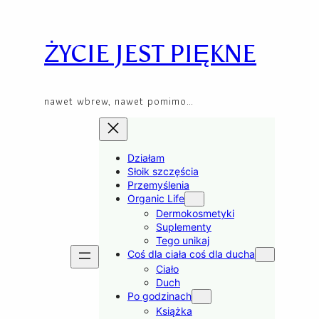
Skip
to
content
ŻYCIE JEST PIĘKNE
nawet wbrew, nawet pomimo…
Działam
Słoik szczęścia
Przemyślenia
Organic Life
Dermokosmetyki
Suplementy
Tego unikaj
Coś dla ciała coś dla ducha
Ciało
Duch
Po godzinach
Książka