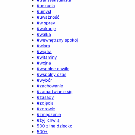
#uczucia
#umysł
#uważność
#w spray
#wakacje
#walka
#wewnętrzny spokój
#wiara
#wigilia
#witaminy
#wojna
#wspólne chwile
#wspólny czas
#wybór
#zachowanie
#zamartwianie się
#zasady
#zdjęcia
#zdrowie
#zmęczenie
#żyj_chwilą
500 zł na dziecko
500+