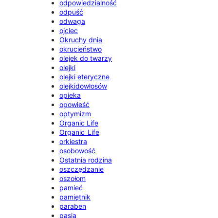
odpowiedzialność
odpuść
odwaga
ojciec
Okruchy dnia
okrucieństwo
olejek do twarzy
olejki
olejki eteryczne
olejkidowłosów
opieka
opowieść
optymizm
Organic Life
Organic_Life
orkiestra
osobowość
Ostatnia rodzina
oszczędzanie
oszołom
pamieć
pamiętnik
paraben
pasja