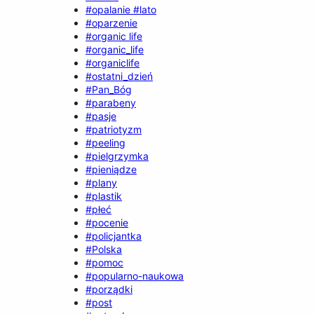
#opalanie #lato
#oparzenie
#organic life
#organic_life
#organiclife
#ostatni_dzień
#Pan_Bóg
#parabeny
#pasje
#patriotyzm
#peeling
#pielgrzymka
#pieniądze
#plany
#plastik
#płeć
#pocenie
#policjantka
#Polska
#pomoc
#popularno-naukowa
#porządki
#post