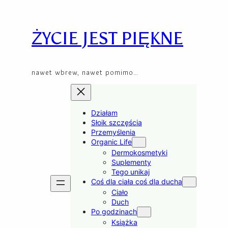
Skip
to
content
ŻYCIE JEST PIĘKNE
nawet wbrew, nawet pomimo…
Działam
Słoik szczęścia
Przemyślenia
Organic Life
Dermokosmetyki
Suplementy
Tego unikaj
Coś dla ciała coś dla ducha
Ciało
Duch
Po godzinach
Książka