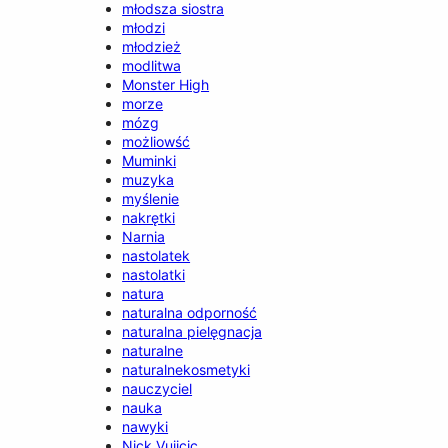
młodsza siostra
młodzi
młodzież
modlitwa
Monster High
morze
mózg
możliowść
Muminki
muzyka
myślenie
nakrętki
Narnia
nastolatek
nastolatki
natura
naturalna odporność
naturalna pielęgnacja
naturalne
naturalnekosmetyki
nauczyciel
nauka
nawyki
Nick Vujicic