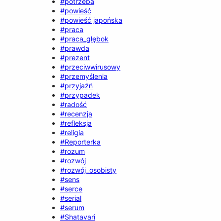
#potrzeba
#powieść
#powieść japońska
#praca
#praca_głębok
#prawda
#prezent
#przeciwwirusowy
#przemyślenia
#przyjaźń
#przypadek
#radość
#recenzja
#refleksja
#religia
#Reporterka
#rozum
#rozwój
#rozwój_osobisty
#sens
#serce
#serial
#serum
#Shatavari