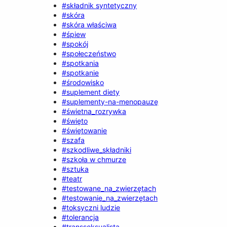
#składnik syntetyczny
#skóra
#skóra właściwa
#śpiew
#spokój
#społeczeństwo
#spotkania
#spotkanie
#środowisko
#suplement diety
#suplementy-na-menopauzę
#świetna_rozrywka
#święto
#świętowanie
#szafa
#szkodliwe_składniki
#szkoła w chmurze
#sztuka
#teatr
#testowane_na_zwierzętach
#testowanie_na_zwierzętach
#toksyczni ludzie
#tolerancja
#transseksualista