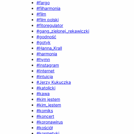
#fargo
#filharmonia
#film
#film polski
#fitoregulator
#gang_zielonej_rekawiczki
#godność
#gotyk
#Hanna_Krall
#harmonia
#hymn
#Instagram
#Internet
#intuicja
#Jerzy Kukuczka
#katolicki
#kawa
#kim jestem
#kim_jestem
#komiks
#koncert
#koronawirus
#kościół
#kosmetyki