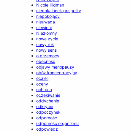
Nicole Kidman
niepokalanek pospolity
niepokojący
nieuwaga
niewinni
NIezłomny
nowe życie
nowy rok
nowy sens
o przemocy
obecność
objawy menopauzy
obóz koncentracyjny
ocaleli
oceny
ochrona
oczekiwanie
oddychanie
odkrycie
odpoczynek
odporność
odporność organizmu
odpowiedź