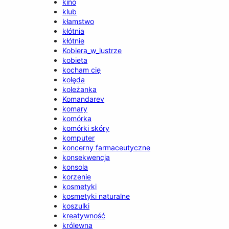
kino
klub
kłamstwo
kłótnia
kłótnie
Kobiera_w_lustrze
kobieta
kocham cię
kolęda
koleżanka
Komandarev
komary
komórka
komórki skóry
komputer
koncerny farmaceutyczne
konsekwencja
konsola
korzenie
kosmetyki
kosmetyki naturalne
koszulki
kreatywność
królewna