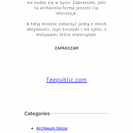
nie nudzę się w życiu. Zapraszam, jeśli
ta archaiczna forma jeszcze Cię
interesuje.
A tutaj możesz zobaczyć jedną z moich
aktywności, czyli koszulki i nie tylko, z
motywami, które stworzyłam.
ZAPRASZAM
Facebook
YouTube
Instagram
X
TikTok
LinkedIn
Teepublic.com
Categories
Archiwum bloga