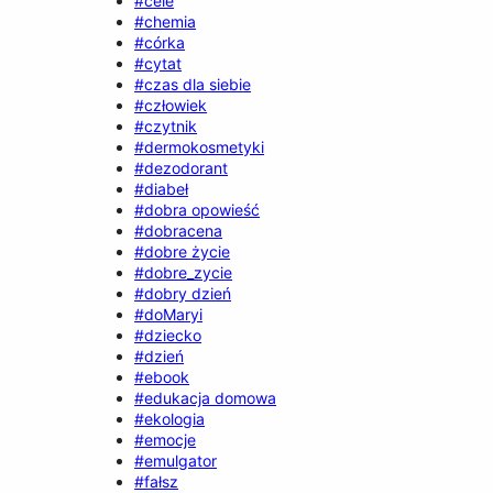
#cele
#chemia
#córka
#cytat
#czas dla siebie
#człowiek
#czytnik
#dermokosmetyki
#dezodorant
#diabeł
#dobra opowieść
#dobracena
#dobre życie
#dobre_zycie
#dobry dzień
#doMaryi
#dziecko
#dzień
#ebook
#edukacja domowa
#ekologia
#emocje
#emulgator
#fałsz