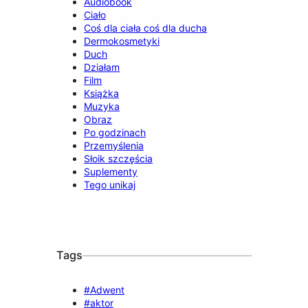
Audiobook
Ciało
Coś dla ciała coś dla ducha
Dermokosmetyki
Duch
Działam
Film
Książka
Muzyka
Obraz
Po godzinach
Przemyślenia
Słoik szczęścia
Suplementy
Tego unikaj
Tags
#Adwent
#aktor