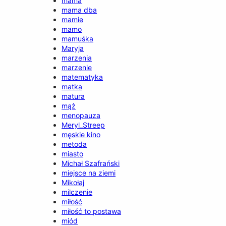
mama
mama dba
mamie
mamo
mamuśka
Maryja
marzenia
marzenie
matematyka
matka
matura
mąż
menopauza
Meryl_Streep
męskie kino
metoda
miasto
Michał Szafrański
miejsce na ziemi
Mikołaj
milczenie
miłość
miłość to postawa
miód