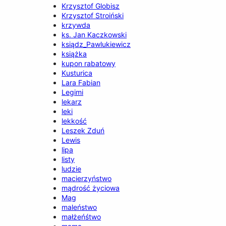
Krzysztof Globisz
Krzysztof Stroiński
krzywda
ks. Jan Kaczkowski
ksiądz_Pawlukiewicz
książka
kupon rabatowy
Kusturica
Lara Fabian
Legimi
lekarz
leki
lekkość
Leszek Zduń
Lewis
lipa
listy
ludzie
macierzyństwo
mądrość życiowa
Mag
maleństwo
małżeńśtwo