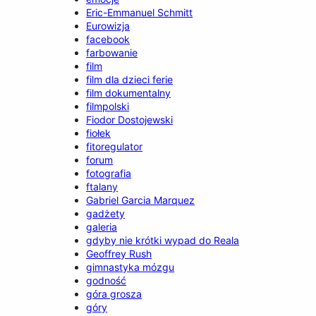
Eric-Emmanuel Schmitt
Eurowizja
facebook
farbowanie
film
film dla dzieci ferie
film dokumentalny
filmpolski
Fiodor Dostojewski
fiołek
fitoregulator
forum
fotografia
ftalany
Gabriel Garcia Marquez
gadżety
galeria
gdyby nie krótki wypad do Reala
Geoffrey Rush
gimnastyka mózgu
godność
góra grosza
góry