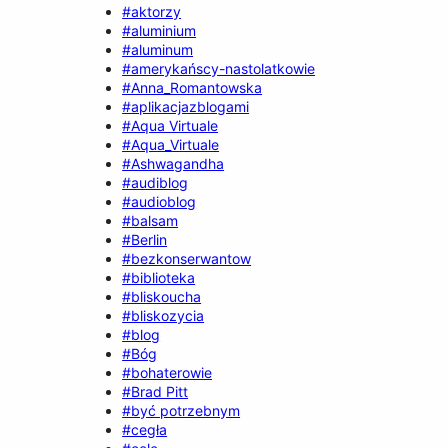
#aktorzy
#aluminium
#aluminum
#amerykańscy-nastolatkowie
#Anna_Romantowska
#aplikacjazblogami
#Aqua Virtuale
#Aqua_Virtuale
#Ashwagandha
#audiblog
#audioblog
#balsam
#Berlin
#bezkonserwantow
#biblioteka
#bliskoucha
#bliskozycia
#blog
#Bóg
#bohaterowie
#Brad Pitt
#być potrzebnym
#cegła