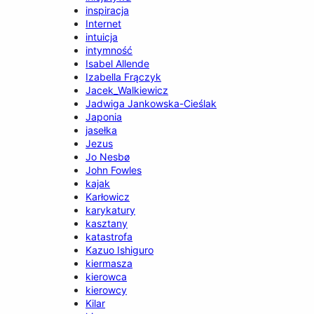
inspiracja
Internet
intuicja
intymność
Isabel Allende
Izabella Frączyk
Jacek_Walkiewicz
Jadwiga Jankowska-Cieślak
Japonia
jasełka
Jezus
Jo Nesbø
John Fowles
kajak
Karłowicz
karykatury
kasztany
katastrofa
Kazuo Ishiguro
kiermasza
kierowca
kierowcy
Kilar