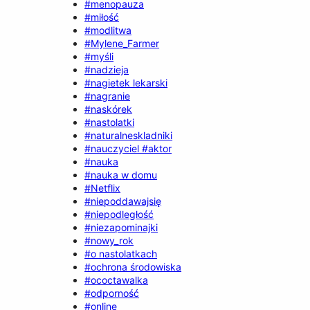
#menopauza
#miłość
#modlitwa
#Mylene_Farmer
#myśli
#nadzieja
#nagietek lekarski
#nagranie
#naskórek
#nastolatki
#naturalneskladniki
#nauczyciel #aktor
#nauka
#nauka w domu
#Netflix
#niepoddawajsię
#niepodległość
#niezapominajki
#nowy_rok
#o nastolatkach
#ochrona środowiska
#ococtawalka
#odporność
#online