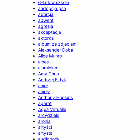
6-latkiw szkole
aadopcja psa
aborcja
adwent
agresja
akceptacja
aktorka
album ze zdjeciami
Aleksander Doba
Alice Munro
aloes
aluminium
Amy Chua
Andrzej Fidyk
anioł
anioły
Anthony Hopkins
aparat
Aqua Virtualle
arcydzieło
aronia
artyści
artysta
audiobook