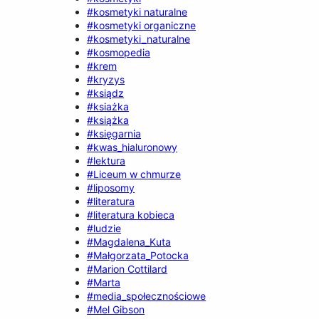
#kosmetyki naturalne
#kosmetyki organiczne
#kosmetyki_naturalne
#kosmopedia
#krem
#kryzys
#ksiądz
#ksiażka
#książka
#księgarnia
#kwas_hialuronowy
#lektura
#Liceum w chmurze
#liposomy
#literatura
#literatura kobieca
#ludzie
#Magdalena_Kuta
#Małgorzata_Potocka
#Marion Cottilard
#Marta
#media_społecznościowe
#Mel Gibson