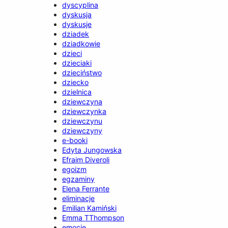
dyscyplina
dyskusja
dyskusje
dziadek
dziadkowie
dzieci
dzieciaki
dzieciństwo
dziecko
dzielnica
dziewczyna
dziewczynka
dziewczynu
dziewczyny
e-booki
Edyta Jungowska
Efraim Diveroli
egoizm
egzaminy
Elena Ferrante
eliminacje
Emilian Kamiński
Emma TThompson
emocje