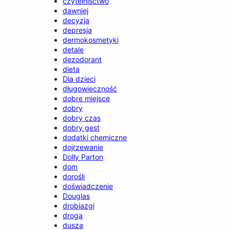
czytelnisctwo
dawniej
decyzja
depresja
dermokosmetyki
detale
dezodorant
dieta
Dla dzieci
długowieczność
dobre miejsce
dobry
dobry czas
dobry gest
dodatki chemiczne
dojrzewanie
Dolly Parton
dom
dorośli
doświadczenie
Douglas
drobiazgi
droga
dusza