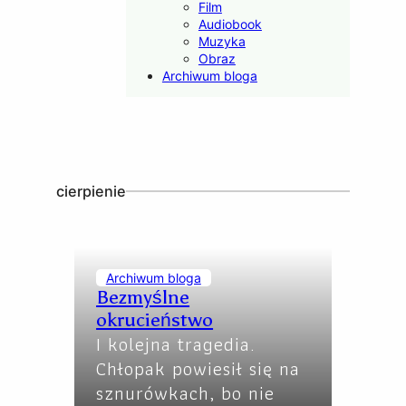
Film
Audiobook
Muzyka
Obraz
Archiwum bloga
cierpienie
Archiwum bloga
Bezmyślne
okrucieństwo
I kolejna tragedia.
Chłopak powiesił się na
sznurówkach, bo nie