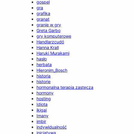
gospel
gra
grafika
granat
granie w gry
Greta Garbo
gry komputerowe
Handlarzcudó
Hanna Krall
Haruki Murakami
hasło
herbata
Hieronim_Bosch
historia
historie
hormonalna terapia zastęcza
hormony
hosting
Idiota
ikigai
Imany
imbir
indywidualność
inicjatywa