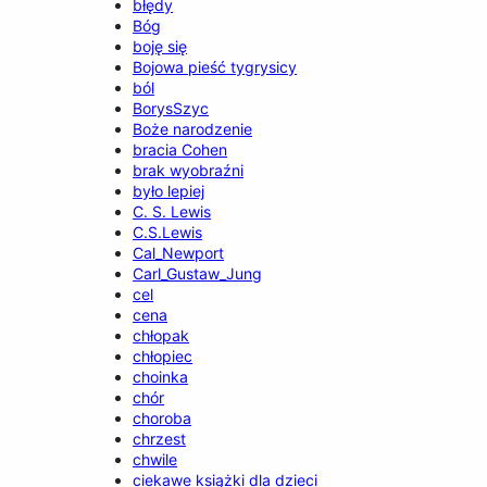
błędy
Bóg
boję się
Bojowa pieść tygrysicy
ból
BorysSzyc
Boże narodzenie
bracia Cohen
brak wyobraźni
było lepiej
C. S. Lewis
C.S.Lewis
Cal_Newport
Carl_Gustaw_Jung
cel
cena
chłopak
chłopiec
choinka
chór
choroba
chrzest
chwile
ciekawe książki dla dzieci