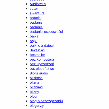
Audioteka
autor
awantura
babcia
badania
badanie
badanie_osobowości
bajka
bajki
bajki dla dzieci
Beksiński
bestseller
bez komputera
bez uprzedzeń
bezpieczństwo
Biblia audio
bliskość
blizna
bliźniaki
blizny
blog
blog o oszczędzaniu
blogerzy