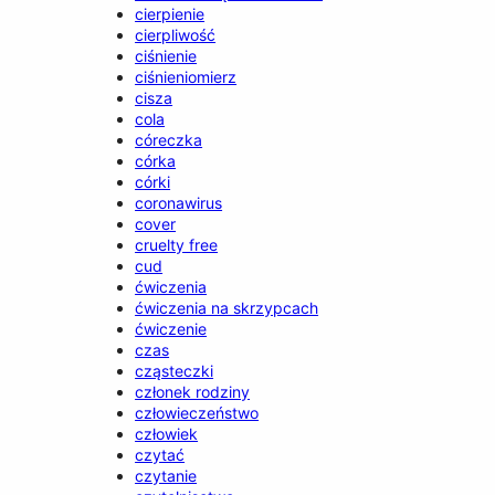
cierpienie
cierpliwość
ciśnienie
ciśnieniomierz
cisza
cola
córeczka
córka
córki
coronawirus
cover
cruelty free
cud
ćwiczenia
ćwiczenia na skrzypcach
ćwiczenie
czas
cząsteczki
członek rodziny
człowieczeństwo
człowiek
czytać
czytanie