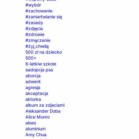
#wybór
#zachowanie
#zamartwianie się
#zasady
#zdjęcia
#zdrowie
#zmęczenie
#żyj_chwilą
500 zł na dziecko
500+
6-latkiw szkole
aadopcja psa
aborcja
adwent
agresja
akceptacja
aktorka
album ze zdjeciami
Aleksander Doba
Alice Munro
aloes
aluminium
Amy Chua