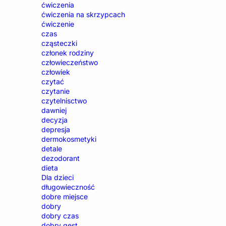
ćwiczenia
ćwiczenia na skrzypcach
ćwiczenie
czas
cząsteczki
członek rodziny
człowieczeństwo
człowiek
czytać
czytanie
czytelnisctwo
dawniej
decyzja
depresja
dermokosmetyki
detale
dezodorant
dieta
Dla dzieci
długowieczność
dobre miejsce
dobry
dobry czas
dobry gest