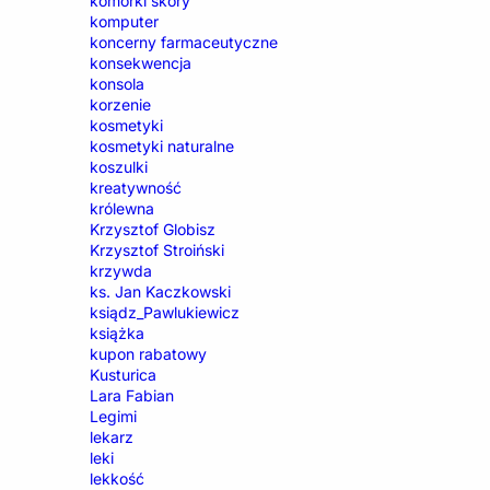
komórki skóry
komputer
koncerny farmaceutyczne
konsekwencja
konsola
korzenie
kosmetyki
kosmetyki naturalne
koszulki
kreatywność
królewna
Krzysztof Globisz
Krzysztof Stroiński
krzywda
ks. Jan Kaczkowski
ksiądz_Pawlukiewicz
książka
kupon rabatowy
Kusturica
Lara Fabian
Legimi
lekarz
leki
lekkość