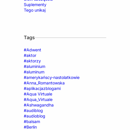
Suplementy
Tego unikaj
Tags
#Adwent
#aktor
#aktorzy
#aluminium
#aluminum
#amerykańscy-nastolatkowie
#Anna_Romantowska
#aplikacjazblogami
#Aqua Virtuale
#Aqua_Virtuale
#Ashwagandha
#audiblog
#audioblog
#balsam
#Berlin