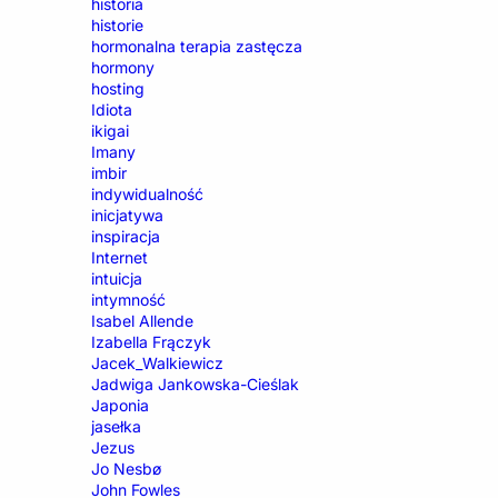
historia
historie
hormonalna terapia zastęcza
hormony
hosting
Idiota
ikigai
Imany
imbir
indywidualność
inicjatywa
inspiracja
Internet
intuicja
intymność
Isabel Allende
Izabella Frączyk
Jacek_Walkiewicz
Jadwiga Jankowska-Cieślak
Japonia
jasełka
Jezus
Jo Nesbø
John Fowles