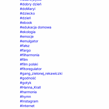
#dobry dzień
#doMaryi
#dziecko
#dzień
#ebook
#edukacja domowa
#ekologia
#emocje
#emulgator
#fałsz
#fargo
#filharmonia
#film
#film polski
#fitoregulator
#gang_zielonej_rekawiczki
#godność
#gotyk
#Hanna_Krall
#harmonia
#hymn
#Instagram
#Internet