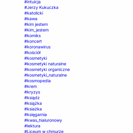
#intuicja
#Jerzy Kukuczka
#katolicki
#kawa
#kim jestem
#kim_jestem
#komiks
#koncert
#koronawirus
#kościół
#kosmetyki
#kosmetyki naturalne
#kosmetyki organiczne
#kosmetyki_naturalne
#kosmopedia
#krem
#kryzys
#ksiądz
#książka
#ksiażka
#księgarnia
#kwas_hialuronowy
#lektura
#Liceum w chmurze