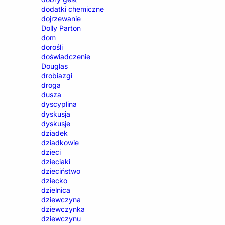
dodatki chemiczne
dojrzewanie
Dolly Parton
dom
dorośli
doświadczenie
Douglas
drobiazgi
droga
dusza
dyscyplina
dyskusja
dyskusje
dziadek
dziadkowie
dzieci
dzieciaki
dzieciństwo
dziecko
dzielnica
dziewczyna
dziewczynka
dziewczynu