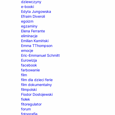
dziewczyny
e-booki
Edyta Jungowska
Efraim Diveroli
egoizm
egzaminy
Elena Ferrante
eliminacje
Emilian Kamiński
Emma TThompson
emocje
Eric-Emmanuel Schmitt
Eurowizja
facebook
farbowanie
film
film dla dzieci ferie
film dokumentalny
filmpolski
Fiodor Dostojewski
fiołek
fitoregulator
forum
fotografia