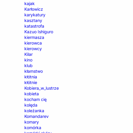
kajak
Karłowicz
karykatury
kasztany
katastrofa
Kazuo Ishiguro
kiermasza
kierowca
kierowcy
Kilar
kino
klub
kłamstwo
kłótnia
kłótnie
Kobiera_w_lustrze
kobieta
kocham cię
kolęda
koleżanka
Komandarev
komary
komórka