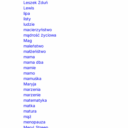
Leszek Zduń
Lewis
lipa
listy
ludzie
macierzyństwo
mądrość życiowa
Mag
maleństwo
małżeńśtwo
mama
mama dba
mamie
mamo
mamuśka
Maryja
marzenia
marzenie
matematyka
matka
matura
mąż
menopauza
Meryl_Streep