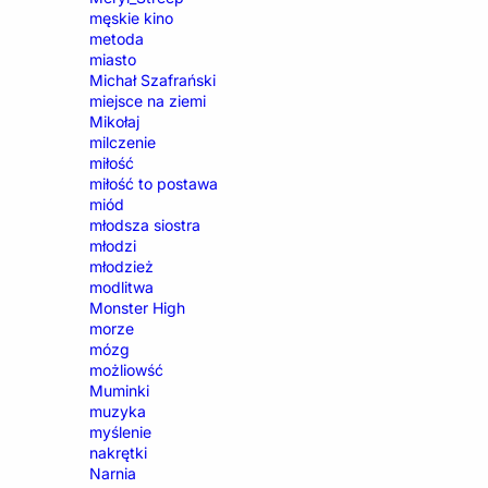
męskie kino
metoda
miasto
Michał Szafrański
miejsce na ziemi
Mikołaj
milczenie
miłość
miłość to postawa
miód
młodsza siostra
młodzi
młodzież
modlitwa
Monster High
morze
mózg
możliowść
Muminki
muzyka
myślenie
nakrętki
Narnia