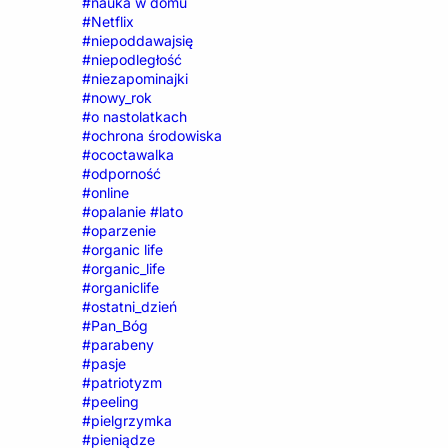
#nauka w domu
#Netflix
#niepoddawajsię
#niepodległość
#niezapominajki
#nowy_rok
#o nastolatkach
#ochrona środowiska
#ococtawalka
#odporność
#online
#opalanie #lato
#oparzenie
#organic life
#organic_life
#organiclife
#ostatni_dzień
#Pan_Bóg
#parabeny
#pasje
#patriotyzm
#peeling
#pielgrzymka
#pieniądze