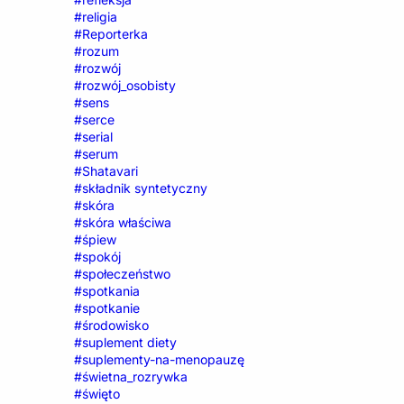
#religia
#Reporterka
#rozum
#rozwój
#rozwój_osobisty
#sens
#serce
#serial
#serum
#Shatavari
#składnik syntetyczny
#skóra
#skóra właściwa
#śpiew
#spokój
#społeczeństwo
#spotkania
#spotkanie
#środowisko
#suplement diety
#suplementy-na-menopauzę
#świetna_rozrywka
#święto