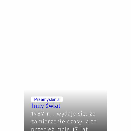
Przemyślenia
Inny świat
1987 r. , wydaje się, że
zamierzchłe czasy, a to
przecież moje 17 lat.