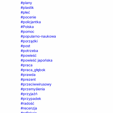
#plany
#plastik
#płeć
#pocenie
#policjantka
#Polska
#pomoc
#popularno-naukowa
#porządki
#post
#potrzeba
#powieść
#powieść japońska
#praca
#praca_głębok
#prawda
#prezent
#przeciwwirusowy
#przemyślenia
#przyjaźń
#przypadek
#radość
#recenzja
#refleksja