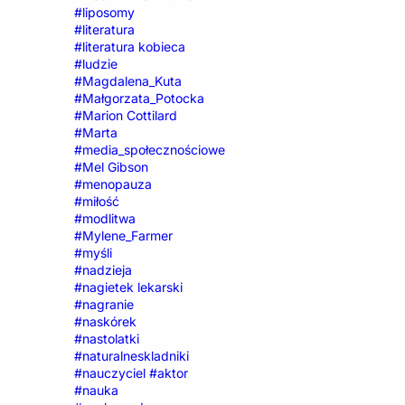
#liposomy
#literatura
#literatura kobieca
#ludzie
#Magdalena_Kuta
#Małgorzata_Potocka
#Marion Cottilard
#Marta
#media_społecznościowe
#Mel Gibson
#menopauza
#miłość
#modlitwa
#Mylene_Farmer
#myśli
#nadzieja
#nagietek lekarski
#nagranie
#naskórek
#nastolatki
#naturalneskladniki
#nauczyciel #aktor
#nauka