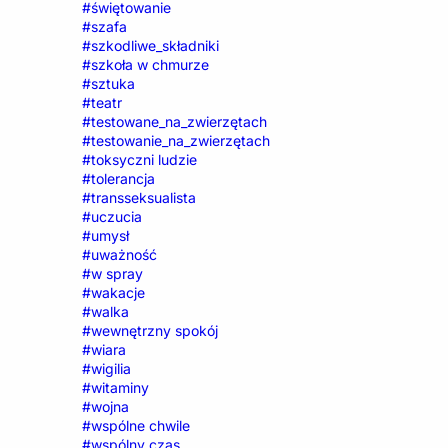
#świętowanie
#szafa
#szkodliwe_składniki
#szkoła w chmurze
#sztuka
#teatr
#testowane_na_zwierzętach
#testowanie_na_zwierzętach
#toksyczni ludzie
#tolerancja
#transseksualista
#uczucia
#umysł
#uważność
#w spray
#wakacje
#walka
#wewnętrzny spokój
#wiara
#wigilia
#witaminy
#wojna
#wspólne chwile
#wspólny czas