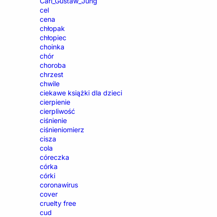
Carl_Gustaw_Jung
cel
cena
chłopak
chłopiec
choinka
chór
choroba
chrzest
chwile
ciekawe książki dla dzieci
cierpienie
cierpliwość
ciśnienie
ciśnieniomierz
cisza
cola
córeczka
córka
córki
coronawirus
cover
cruelty free
cud