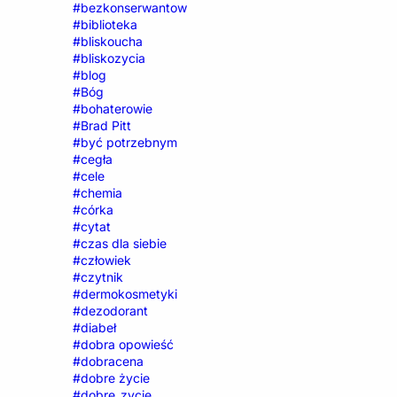
#bezkonserwantow
#biblioteka
#bliskoucha
#bliskozycia
#blog
#Bóg
#bohaterowie
#Brad Pitt
#być potrzebnym
#cegła
#cele
#chemia
#córka
#cytat
#czas dla siebie
#człowiek
#czytnik
#dermokosmetyki
#dezodorant
#diabeł
#dobra opowieść
#dobracena
#dobre życie
#dobre_zycie