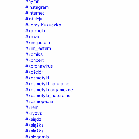
#hymn
#Instagram
#Internet
#intuicja
#Jerzy Kukuczka
#katolicki
#kawa
#kim jestem
#kim_jestem
#komiks
#koncert
#koronawirus
#kościół
#kosmetyki
#kosmetyki naturalne
#kosmetyki organiczne
#kosmetyki_naturalne
#kosmopedia
#krem
#kryzys
#ksiądz
#książka
#ksiażka
#księgarnia