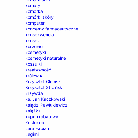
komary
komórka
komórki skóry
komputer
koncerny farmaceutyczne
konsekwencja
konsola
korzenie
kosmetyki
kosmetyki naturalne
koszulki
kreatywność
królewna
Krzysztof Globisz
Krzysztof Stroiński
krzywda
ks. Jan Kaczkowski
ksiądz_Pawlukiewicz
książka
kupon rabatowy
Kusturica
Lara Fabian
Legimi