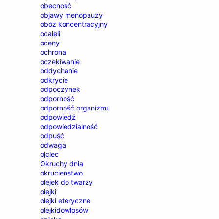
obecność
objawy menopauzy
obóz koncentracyjny
ocaleli
oceny
ochrona
oczekiwanie
oddychanie
odkrycie
odpoczynek
odporność
odporność organizmu
odpowiedź
odpowiedzialność
odpuść
odwaga
ojciec
Okruchy dnia
okrucieństwo
olejek do twarzy
olejki
olejki eteryczne
olejkidowłosów