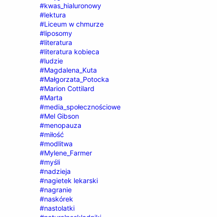
#kwas_hialuronowy
#lektura
#Liceum w chmurze
#liposomy
#literatura
#literatura kobieca
#ludzie
#Magdalena_Kuta
#Małgorzata_Potocka
#Marion Cottilard
#Marta
#media_społecznościowe
#Mel Gibson
#menopauza
#miłość
#modlitwa
#Mylene_Farmer
#myśli
#nadzieja
#nagietek lekarski
#nagranie
#naskórek
#nastolatki