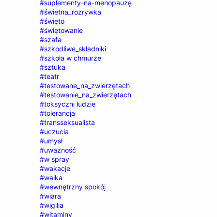
#suplementy-na-menopauzę
#świetna_rozrywka
#święto
#świętowanie
#szafa
#szkodliwe_składniki
#szkoła w chmurze
#sztuka
#teatr
#testowane_na_zwierzętach
#testowanie_na_zwierzętach
#toksyczni ludzie
#tolerancja
#transseksualista
#uczucia
#umysł
#uważność
#w spray
#wakacje
#walka
#wewnętrzny spokój
#wiara
#wigilia
#witaminy