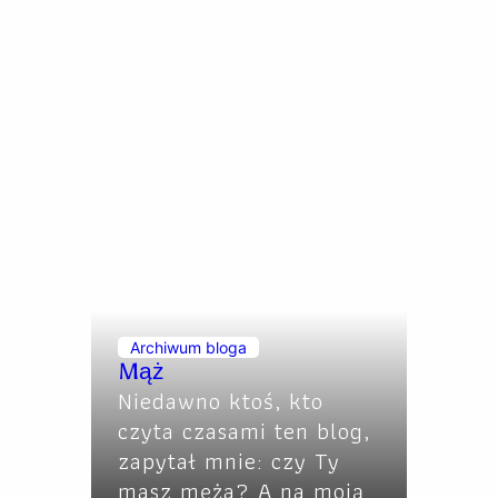
Archiwum bloga
Mąż
Niedawno ktoś, kto
czyta czasami ten blog,
zapytał mnie: czy Ty
masz męża? A na moją