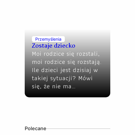
Przemyślenia
Zostaje dziecko
Moi rodzice się rozstali,
moi rodzice się rozstają.
Ile dzieci jest dzisiaj w
takiej sytuacji? Mówi
się, że nie ma…
Polecane