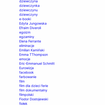
dziewczyna
dziewczynka
dziewczynu
dziewczyny
e-booki
Edyta Jungowska
Efraim Diveroli
egoizm
egzaminy
Elena Ferrante
eliminacje
Emilian Kamiński
Emma TThompson
emocje
Eric-Emmanuel Schmitt
Eurowizja
facebook
farbowanie
film
film dla dzieci ferie
film dokumentalny
filmpolski
Fiodor Dostojewski
fiołek