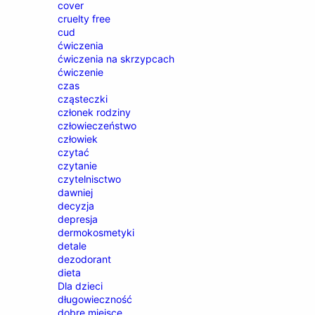
cover
cruelty free
cud
ćwiczenia
ćwiczenia na skrzypcach
ćwiczenie
czas
cząsteczki
członek rodziny
człowieczeństwo
człowiek
czytać
czytanie
czytelnisctwo
dawniej
decyzja
depresja
dermokosmetyki
detale
dezodorant
dieta
Dla dzieci
długowieczność
dobre miejsce