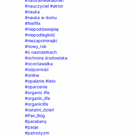
#naturalneskladniki
#nauczyciel #aktor
#nauka
#nauka w domu
#Netflix
#niepoddawajsię
#niepodległość
#niezapominajki
#nowy_rok
#o nastolatkach
#ochrona środowiska
#ococtawalka
#odporność
#online
#opalanie #lato
#oparzenie
#organic life
#organic_life
#organiclife
#ostatni_dzień
#Pan_Bóg
#parabeny
#pasje
#patriotyzm