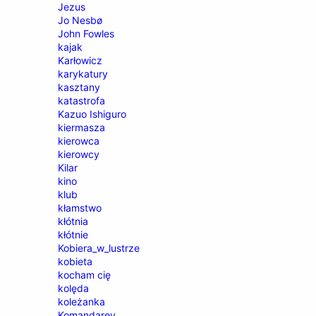
Jezus
Jo Nesbø
John Fowles
kajak
Karłowicz
karykatury
kasztany
katastrofa
Kazuo Ishiguro
kiermasza
kierowca
kierowcy
Kilar
kino
klub
kłamstwo
kłótnia
kłótnie
Kobiera_w_lustrze
kobieta
kocham cię
kolęda
koleżanka
Komandarev