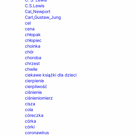
C.S.Lewis
Cal_Newport
Carl_Gustaw_Jung
cel
cena
chłopak
chłopiec
choinka
chór
choroba
chrzest
chwile
ciekawe książki dla dzieci
cierpienie
cierpliwość
ciśnienie
ciśnieniomierz
cisza
cola
córeczka
córka
córki
coronawirus