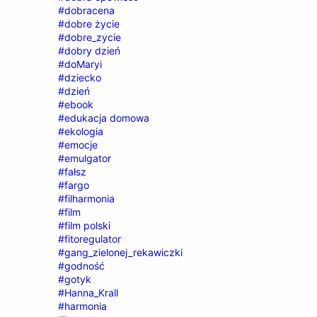
#dobracena
#dobre życie
#dobre_zycie
#dobry dzień
#doMaryi
#dziecko
#dzień
#ebook
#edukacja domowa
#ekologia
#emocje
#emulgator
#fałsz
#fargo
#filharmonia
#film
#film polski
#fitoregulator
#gang_zielonej_rekawiczki
#godność
#gotyk
#Hanna_Krall
#harmonia