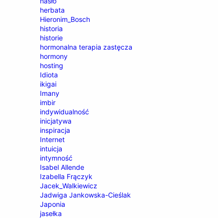
hasło
herbata
Hieronim_Bosch
historia
historie
hormonalna terapia zastęcza
hormony
hosting
Idiota
ikigai
Imany
imbir
indywidualność
inicjatywa
inspiracja
Internet
intuicja
intymność
Isabel Allende
Izabella Frączyk
Jacek_Walkiewicz
Jadwiga Jankowska-Cieślak
Japonia
jasełka