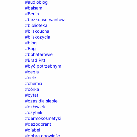
#audioblog
#balsam
#Berlin
#bezkonserwantow
#biblioteka
#bliskoucha
#bliskozycia
#blog
#Bóg
#bohaterowie
#Brad Pitt
#być potrzebnym
#cegła
#cele
#chemia
#córka
#cytat
#czas dla siebie
#człowiek
#czytnik
#dermokosmetyki
#dezodorant
#diabeł
#dobra opowieść