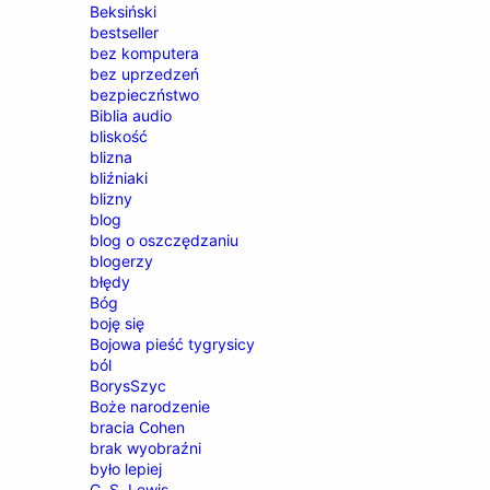
Beksiński
bestseller
bez komputera
bez uprzedzeń
bezpieczństwo
Biblia audio
bliskość
blizna
bliźniaki
blizny
blog
blog o oszczędzaniu
blogerzy
błędy
Bóg
boję się
Bojowa pieść tygrysicy
ból
BorysSzyc
Boże narodzenie
bracia Cohen
brak wyobraźni
było lepiej
C. S. Lewis