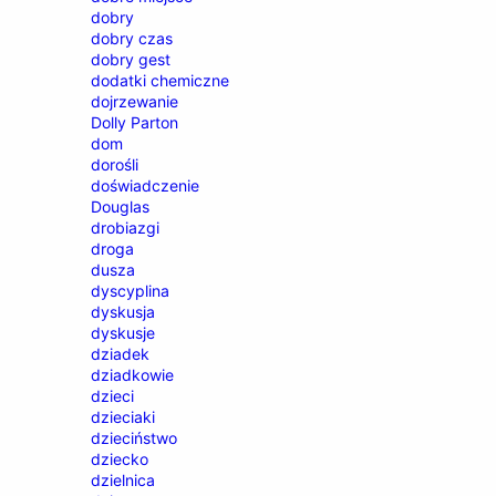
dobry
dobry czas
dobry gest
dodatki chemiczne
dojrzewanie
Dolly Parton
dom
dorośli
doświadczenie
Douglas
drobiazgi
droga
dusza
dyscyplina
dyskusja
dyskusje
dziadek
dziadkowie
dzieci
dzieciaki
dzieciństwo
dziecko
dzielnica