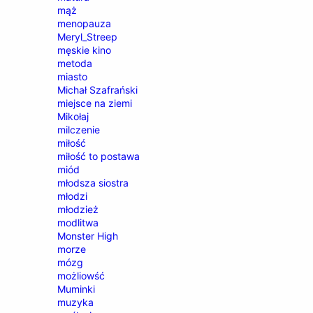
mąż
menopauza
Meryl_Streep
męskie kino
metoda
miasto
Michał Szafrański
miejsce na ziemi
Mikołaj
milczenie
miłość
miłość to postawa
miód
młodsza siostra
młodzi
młodzież
modlitwa
Monster High
morze
mózg
możliowść
Muminki
muzyka