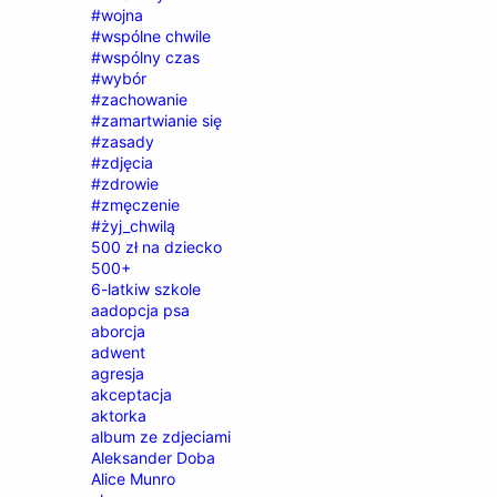
#wojna
#wspólne chwile
#wspólny czas
#wybór
#zachowanie
#zamartwianie się
#zasady
#zdjęcia
#zdrowie
#zmęczenie
#żyj_chwilą
500 zł na dziecko
500+
6-latkiw szkole
aadopcja psa
aborcja
adwent
agresja
akceptacja
aktorka
album ze zdjeciami
Aleksander Doba
Alice Munro