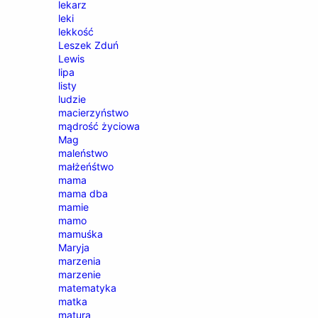
lekarz
leki
lekkość
Leszek Zduń
Lewis
lipa
listy
ludzie
macierzyństwo
mądrość życiowa
Mag
maleństwo
małżeńśtwo
mama
mama dba
mamie
mamo
mamuśka
Maryja
marzenia
marzenie
matematyka
matka
matura