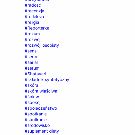
#radość
#recenzja
#refleksja
#religia
#Reporterka
#rozum
#rozwój
#rozwój_osobisty
#sens
#serce
#serial
#serum
#Shatavari
#składnik syntetyczny
#skóra
#skóra właściwa
#śpiew
#spokój
#społeczeństwo
#spotkania
#spotkanie
#środowisko
#suplement diety