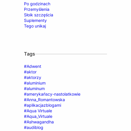
Po godzinach
Przemyślenia
Słoik szczęścia
Suplementy
Tego unikaj
Tags
#Adwent
#aktor
#aktorzy
#aluminium
#aluminum
#amerykańscy-nastolatkowie
#Anna_Romantowska
#aplikacjazblogami
#Aqua Virtuale
#Aqua_Virtuale
#Ashwagandha
#audiblog