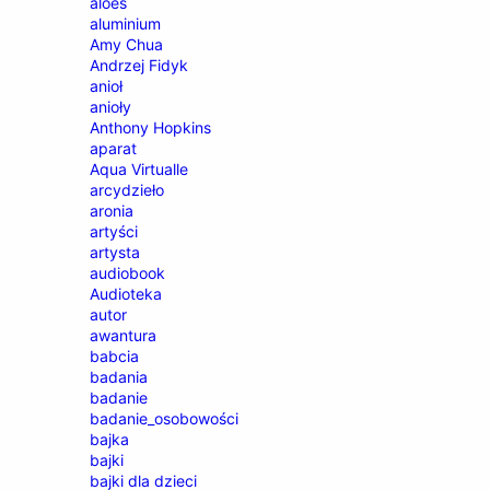
aloes
aluminium
Amy Chua
Andrzej Fidyk
anioł
anioły
Anthony Hopkins
aparat
Aqua Virtualle
arcydzieło
aronia
artyści
artysta
audiobook
Audioteka
autor
awantura
babcia
badania
badanie
badanie_osobowości
bajka
bajki
bajki dla dzieci