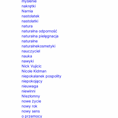
myślenie
nakrętki
Narnia
nastolatek
nastolatki
natura
naturalna odporność
naturalna pielęgnacja
naturalne
naturalnekosmetyki
nauczyciel
nauka
nawyki
Nick Vujicic
Nicole Kidman
niepokalanek pospolity
niepokojący
nieuwaga
niewinni
NIezłomny
nowe życie
nowy rok
nowy sens
o przemocy