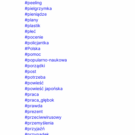
#peeling
#pielgrzymka
#pieniądze
#plany
#plastik
#płeć
#pocenie
#policjantka
#Polska
#pomoc
#popularno-naukowa
#porządki
#post
#potrzeba
#powieść
#powieść japońska
#praca
#praca_głębok
#prawda
#prezent
#przeciwwirusowy
#przemyślenia
#przyjaźń
#przypadek