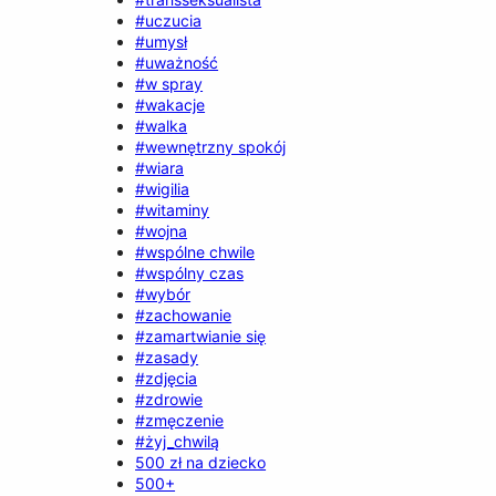
#uczucia
#umysł
#uważność
#w spray
#wakacje
#walka
#wewnętrzny spokój
#wiara
#wigilia
#witaminy
#wojna
#wspólne chwile
#wspólny czas
#wybór
#zachowanie
#zamartwianie się
#zasady
#zdjęcia
#zdrowie
#zmęczenie
#żyj_chwilą
500 zł na dziecko
500+