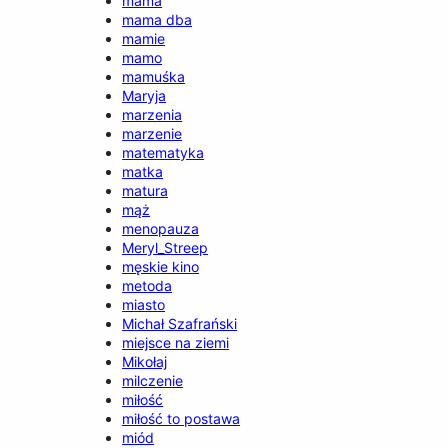
mama
mama dba
mamie
mamo
mamuśka
Maryja
marzenia
marzenie
matematyka
matka
matura
mąż
menopauza
Meryl_Streep
męskie kino
metoda
miasto
Michał Szafrański
miejsce na ziemi
Mikołaj
milczenie
miłość
miłość to postawa
miód