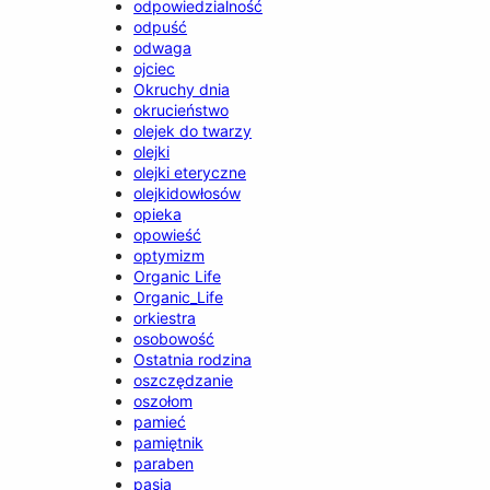
odpowiedzialność
odpuść
odwaga
ojciec
Okruchy dnia
okrucieństwo
olejek do twarzy
olejki
olejki eteryczne
olejkidowłosów
opieka
opowieść
optymizm
Organic Life
Organic_Life
orkiestra
osobowość
Ostatnia rodzina
oszczędzanie
oszołom
pamieć
pamiętnik
paraben
pasja