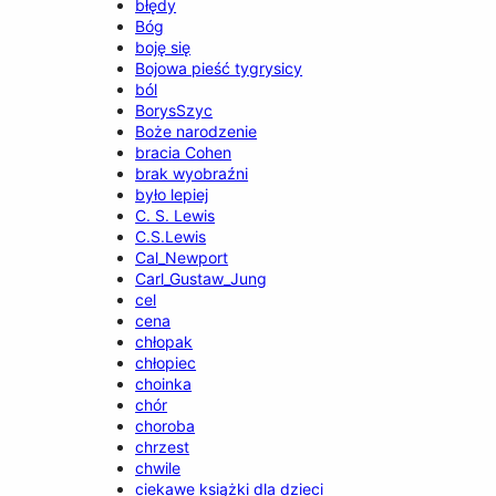
błędy
Bóg
boję się
Bojowa pieść tygrysicy
ból
BorysSzyc
Boże narodzenie
bracia Cohen
brak wyobraźni
było lepiej
C. S. Lewis
C.S.Lewis
Cal_Newport
Carl_Gustaw_Jung
cel
cena
chłopak
chłopiec
choinka
chór
choroba
chrzest
chwile
ciekawe książki dla dzieci