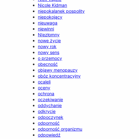
Nicole Kidman
niepokalanek pospolity
niepokojący
nieuwaga
niewinni
NIezłomny
nowe życie
nowy rok
nowy sens
o przemocy
obecność
objawy menopauzy
obóz koncentracyjny
ocaleli
oceny
ochrona
oczekiwanie
oddychanie
odkrycie
odpoczynek
odporność
odporność organizmu
odpowiedź