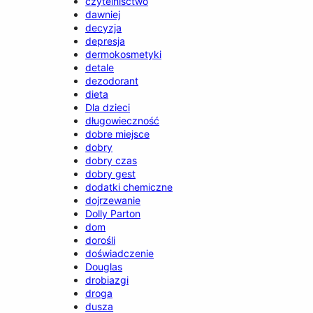
czytelnisctwo
dawniej
decyzja
depresja
dermokosmetyki
detale
dezodorant
dieta
Dla dzieci
długowieczność
dobre miejsce
dobry
dobry czas
dobry gest
dodatki chemiczne
dojrzewanie
Dolly Parton
dom
dorośli
doświadczenie
Douglas
drobiazgi
droga
dusza