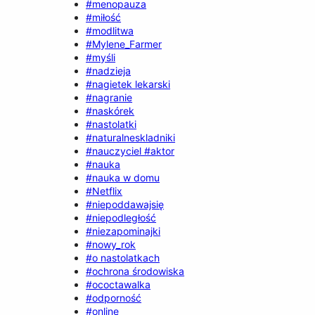
#menopauza
#miłość
#modlitwa
#Mylene_Farmer
#myśli
#nadzieja
#nagietek lekarski
#nagranie
#naskórek
#nastolatki
#naturalneskladniki
#nauczyciel #aktor
#nauka
#nauka w domu
#Netflix
#niepoddawajsię
#niepodległość
#niezapominajki
#nowy_rok
#o nastolatkach
#ochrona środowiska
#ococtawalka
#odporność
#online