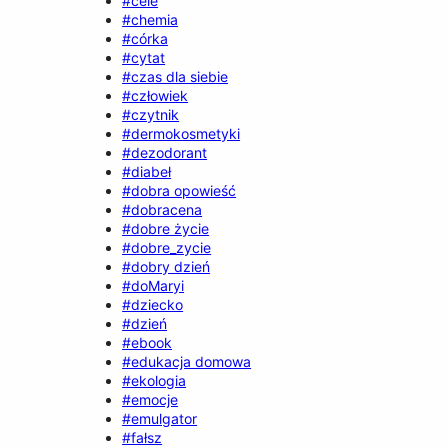
#cele
#chemia
#córka
#cytat
#czas dla siebie
#człowiek
#czytnik
#dermokosmetyki
#dezodorant
#diabeł
#dobra opowieść
#dobracena
#dobre życie
#dobre_zycie
#dobry dzień
#doMaryi
#dziecko
#dzień
#ebook
#edukacja domowa
#ekologia
#emocje
#emulgator
#fałsz