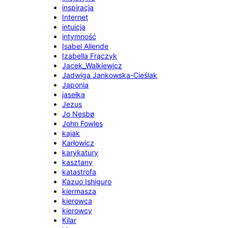
inspiracja
Internet
intuicja
intymność
Isabel Allende
Izabella Frączyk
Jacek_Walkiewicz
Jadwiga Jankowska-Cieślak
Japonia
jasełka
Jezus
Jo Nesbø
John Fowles
kajak
Karłowicz
karykatury
kasztany
katastrofa
Kazuo Ishiguro
kiermasza
kierowca
kierowcy
Kilar