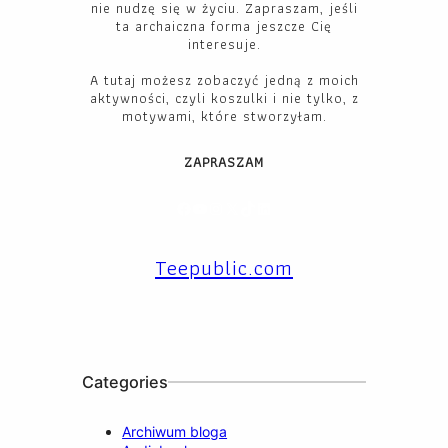
nie nudzę się w życiu. Zapraszam, jeśli
ta archaiczna forma jeszcze Cię
interesuje.
A tutaj możesz zobaczyć jedną z moich
aktywności, czyli koszulki i nie tylko, z
motywami, które stworzyłam.
ZAPRASZAM
Facebook
YouTube
Instagram
X
TikTok
LinkedIn
Teepublic.com
Categories
Archiwum bloga