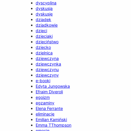
dyscyplina
dyskusja
dyskusje
dziadek
dziadkowie
dzieci
dzieciaki
dzieciństwo
dziecko
dzielnica
dziewczyna
dziewczynka
dziewczynu
dziewczyny
e-booki
Edyta Jungowska
Efraim Diveroli
egoizm
egzaminy
Elena Ferrante
eliminacje
Emilian Kamiński
Emma TThompson
emocje