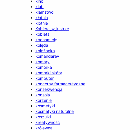
kino
klub
kłamstwo
kłótnia
kłótnie
Kobiera_w_lustrze
kobieta
kocham cię
kolęda
koleżanka
Komandarev
komary
komórka
komórki skóry
komputer
koncerny farmaceutyczne
konsekwencja
konsola
korzenie
kosmetyki
kosmetyki naturalne
koszulki
kreatywność
królewna