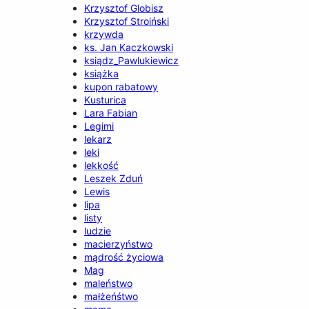
Krzysztof Globisz
Krzysztof Stroiński
krzywda
ks. Jan Kaczkowski
ksiądz_Pawlukiewicz
książka
kupon rabatowy
Kusturica
Lara Fabian
Legimi
lekarz
leki
lekkość
Leszek Zduń
Lewis
lipa
listy
ludzie
macierzyństwo
mądrość życiowa
Mag
maleństwo
małżeńśtwo