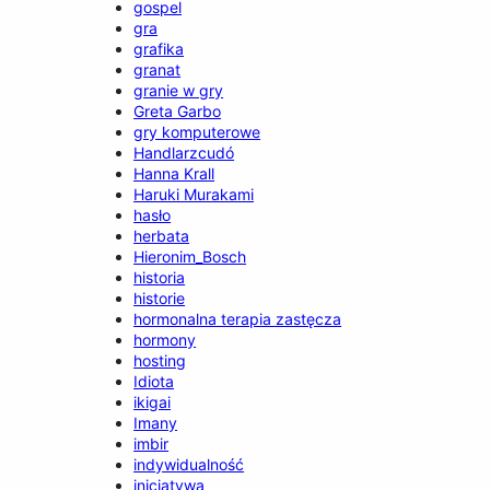
gospel
gra
grafika
granat
granie w gry
Greta Garbo
gry komputerowe
Handlarzcudó
Hanna Krall
Haruki Murakami
hasło
herbata
Hieronim_Bosch
historia
historie
hormonalna terapia zastęcza
hormony
hosting
Idiota
ikigai
Imany
imbir
indywidualność
inicjatywa