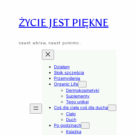
Skip
to
content
ŻYCIE JEST PIĘKNE
nawet wbrew, nawet pomimo…
Działam
Słoik szczęścia
Przemyślenia
Organic Life
Dermokosmetyki
Suplementy
Tego unikaj
Coś dla ciała coś dla ducha
Ciało
Duch
Po godzinach
Książka