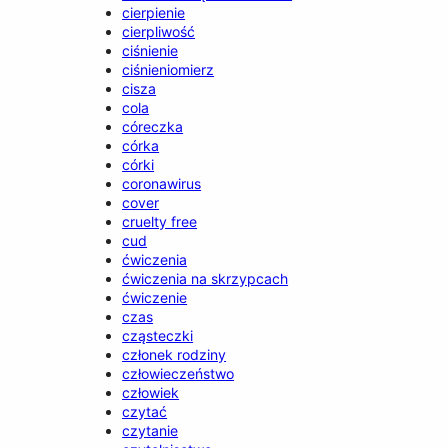
cierpienie
cierpliwość
ciśnienie
ciśnieniomierz
cisza
cola
córeczka
córka
córki
coronawirus
cover
cruelty free
cud
ćwiczenia
ćwiczenia na skrzypcach
ćwiczenie
czas
cząsteczki
członek rodziny
człowieczeństwo
człowiek
czytać
czytanie