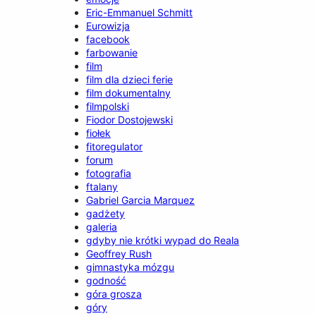
Eric-Emmanuel Schmitt
Eurowizja
facebook
farbowanie
film
film dla dzieci ferie
film dokumentalny
filmpolski
Fiodor Dostojewski
fiołek
fitoregulator
forum
fotografia
ftalany
Gabriel Garcia Marquez
gadżety
galeria
gdyby nie krótki wypad do Reala
Geoffrey Rush
gimnastyka mózgu
godność
góra grosza
góry