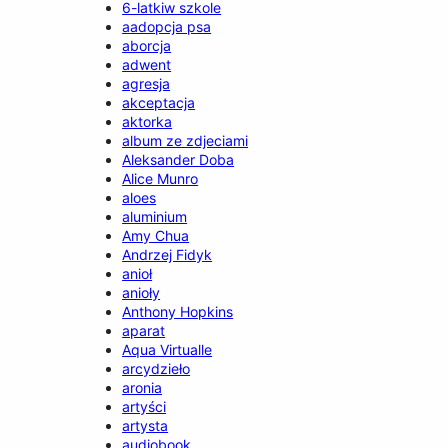
6-latkiw szkole
aadopcja psa
aborcja
adwent
agresja
akceptacja
aktorka
album ze zdjeciami
Aleksander Doba
Alice Munro
aloes
aluminium
Amy Chua
Andrzej Fidyk
anioł
anioły
Anthony Hopkins
aparat
Aqua Virtualle
arcydzieło
aronia
artyści
artysta
audiobook