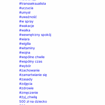
#transseksualista
#uczucia
#umysł
#uważność
#w spray
#wakacje
#walka
#wewnętrzny spokój
#wiara
#wigilia
#witaminy
#wojna
#wspólne chwile
#wspólny czas
#wybór
#zachowanie
#zamartwianie się
#zasady
#zdjęcia
#zdrowie
#zmęczenie
#żyj_chwilą
500 zł na dziecko