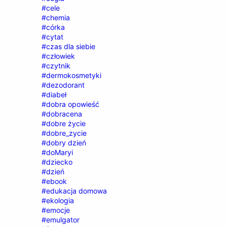
#cele
#chemia
#córka
#cytat
#czas dla siebie
#człowiek
#czytnik
#dermokosmetyki
#dezodorant
#diabeł
#dobra opowieść
#dobracena
#dobre życie
#dobre_zycie
#dobry dzień
#doMaryi
#dziecko
#dzień
#ebook
#edukacja domowa
#ekologia
#emocje
#emulgator