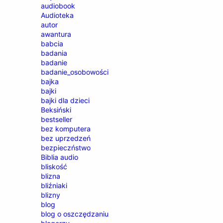
audiobook
Audioteka
autor
awantura
babcia
badania
badanie
badanie_osobowości
bajka
bajki
bajki dla dzieci
Beksiński
bestseller
bez komputera
bez uprzedzeń
bezpieczństwo
Biblia audio
bliskość
blizna
bliźniaki
blizny
blog
blog o oszczędzaniu