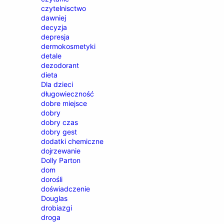
czytelnisctwo
dawniej
decyzja
depresja
dermokosmetyki
detale
dezodorant
dieta
Dla dzieci
długowieczność
dobre miejsce
dobry
dobry czas
dobry gest
dodatki chemiczne
dojrzewanie
Dolly Parton
dom
dorośli
doświadczenie
Douglas
drobiazgi
droga