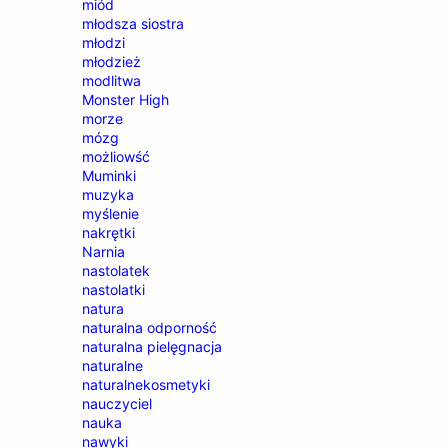
miód
młodsza siostra
młodzi
młodzież
modlitwa
Monster High
morze
mózg
możliowść
Muminki
muzyka
myślenie
nakrętki
Narnia
nastolatek
nastolatki
natura
naturalna odporność
naturalna pielęgnacja
naturalne
naturalnekosmetyki
nauczyciel
nauka
nawyki