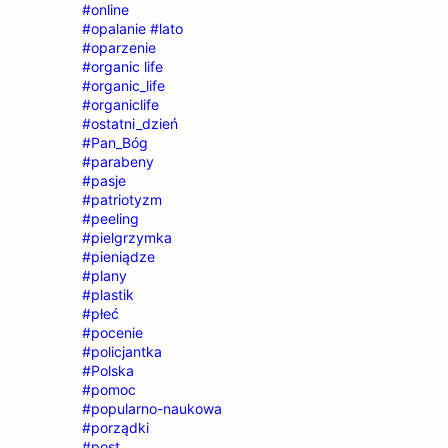
#online
#opalanie #lato
#oparzenie
#organic life
#organic_life
#organiclife
#ostatni_dzień
#Pan_Bóg
#parabeny
#pasje
#patriotyzm
#peeling
#pielgrzymka
#pieniądze
#plany
#plastik
#płeć
#pocenie
#policjantka
#Polska
#pomoc
#popularno-naukowa
#porządki
#post