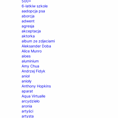
500+
6-latkiw szkole
aadopcja psa
aborcja
adwent
agresja
akceptacja
aktorka
album ze zdjeciami
Aleksander Doba
Alice Munro
aloes
aluminium
Amy Chua
Andrzej Fidyk
anioł
anioły
Anthony Hopkins
aparat
Aqua Virtualle
arcydzieło
aronia
artyści
artysta