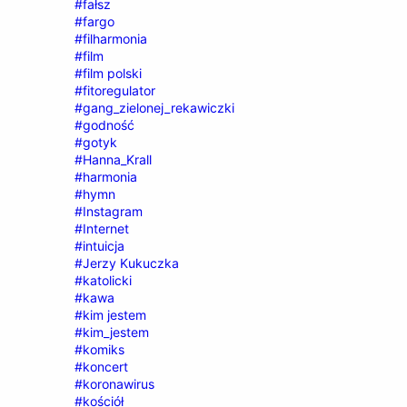
#fałsz
#fargo
#filharmonia
#film
#film polski
#fitoregulator
#gang_zielonej_rekawiczki
#godność
#gotyk
#Hanna_Krall
#harmonia
#hymn
#Instagram
#Internet
#intuicja
#Jerzy Kukuczka
#katolicki
#kawa
#kim jestem
#kim_jestem
#komiks
#koncert
#koronawirus
#kościół