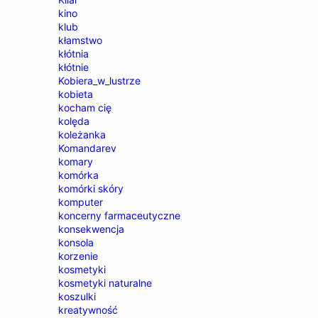
kino
klub
kłamstwo
kłótnia
kłótnie
Kobiera_w_lustrze
kobieta
kocham cię
kolęda
koleżanka
Komandarev
komary
komórka
komórki skóry
komputer
koncerny farmaceutyczne
konsekwencja
konsola
korzenie
kosmetyki
kosmetyki naturalne
koszulki
kreatywność