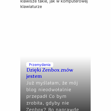
Przemyślenia
Dzięki Zenbox znów
jestem
Już myślałam, że mój
blog nieodwołalnie
przepadł Co bym
zrobiła, gdyby nie
Zenbox? Bo naprawdę