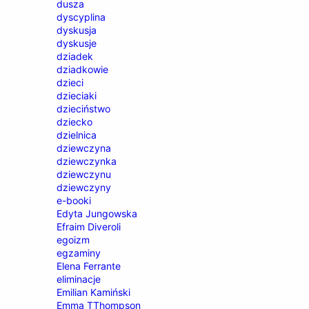
dusza
dyscyplina
dyskusja
dyskusje
dziadek
dziadkowie
dzieci
dzieciaki
dzieciństwo
dziecko
dzielnica
dziewczyna
dziewczynka
dziewczynu
dziewczyny
e-booki
Edyta Jungowska
Efraim Diveroli
egoizm
egzaminy
Elena Ferrante
eliminacje
Emilian Kamiński
Emma TThompson