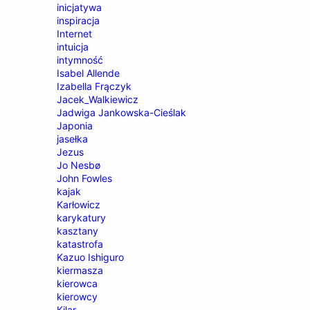
inicjatywa
inspiracja
Internet
intuicja
intymność
Isabel Allende
Izabella Frączyk
Jacek_Walkiewicz
Jadwiga Jankowska-Cieślak
Japonia
jasełka
Jezus
Jo Nesbø
John Fowles
kajak
Karłowicz
karykatury
kasztany
katastrofa
Kazuo Ishiguro
kiermasza
kierowca
kierowcy
Kilar