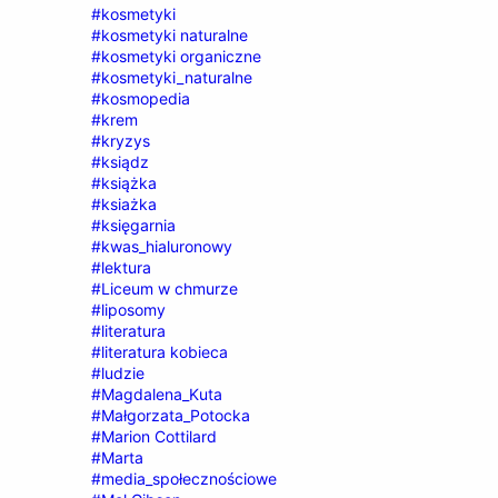
#kosmetyki
#kosmetyki naturalne
#kosmetyki organiczne
#kosmetyki_naturalne
#kosmopedia
#krem
#kryzys
#ksiądz
#książka
#ksiażka
#księgarnia
#kwas_hialuronowy
#lektura
#Liceum w chmurze
#liposomy
#literatura
#literatura kobieca
#ludzie
#Magdalena_Kuta
#Małgorzata_Potocka
#Marion Cottilard
#Marta
#media_społecznościowe