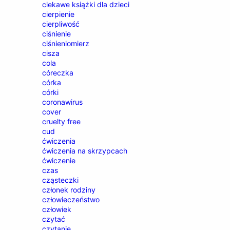
ciekawe książki dla dzieci
cierpienie
cierpliwość
ciśnienie
ciśnieniomierz
cisza
cola
córeczka
córka
córki
coronawirus
cover
cruelty free
cud
ćwiczenia
ćwiczenia na skrzypcach
ćwiczenie
czas
cząsteczki
członek rodziny
człowieczeństwo
człowiek
czytać
czytanie