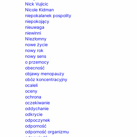
Nick Vujicic
Nicole Kidman
niepokalanek pospolity
niepokojący
nieuwaga
niewinni
NIezłomny
nowe życie
nowy rok
nowy sens
o przemocy
obecność
objawy menopauzy
obóz koncentracyjny
ocaleli
oceny
ochrona
oczekiwanie
oddychanie
odkrycie
odpoczynek
odporność
odporność organizmu