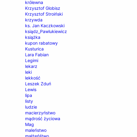
królewna
Krzysztof Globisz
Krzysztof Stroiński
krzywda
ks. Jan Kaczkowski
ksiądz_Pawlukiewicz
książka
kupon rabatowy
Kusturica
Lara Fabian
Legimi
lekarz
leki
lekkość
Leszek Zduń
Lewis
lipa
listy
ludzie
macierzyństwo
mądrość życiowa
Mag
maleństwo
małżeńśtwo