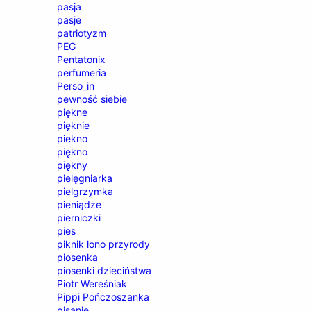
pasja
pasje
patriotyzm
PEG
Pentatonix
perfumeria
Perso_in
pewność siebie
piękne
pięknie
piekno
piękno
piękny
pielęgniarka
pielgrzymka
pieniądze
pierniczki
pies
piknik łono przyrody
piosenka
piosenki dzieciństwa
Piotr Wereśniak
Pippi Pończoszanka
pisanie