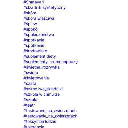
#Shatavari
#składnik syntetyczny
#skóra
#skóra właściwa
#śpiew
#spokój
#społeczeństwo
#spotkania
#spotkanie
#środowisko
#suplement diety
#suplementy-na-menopauzę
#świetna_rozrywka
#święto
#świętowanie
#szafa
#szkodliwe_składniki
#szkoła w chmurze
#sztuka
#teatr
#testowane_na_zwierzętach
#testowanie_na_zwierzętach
#toksyczni ludzie
#tolerancja