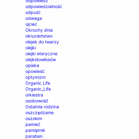
odpowiedź
odpowiedzialność
odpuść
odwaga
ojciec
Okruchy dnia
okrucieństwo
olejek do twarzy
olejki
olejki eteryczne
olejkidowłosów
opieka
opowieść
optymizm
Organic Life
Organic_Life
orkiestra
osobowość
Ostatnia rodzina
oszczędzanie
oszołom
pamieć
pamiętnik
paraben