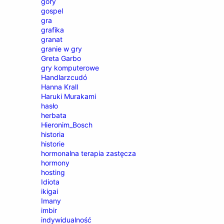
góry
gospel
gra
grafika
granat
granie w gry
Greta Garbo
gry komputerowe
Handlarzcudó
Hanna Krall
Haruki Murakami
hasło
herbata
Hieronim_Bosch
historia
historie
hormonalna terapia zastęcza
hormony
hosting
Idiota
ikigai
Imany
imbir
indywidualność