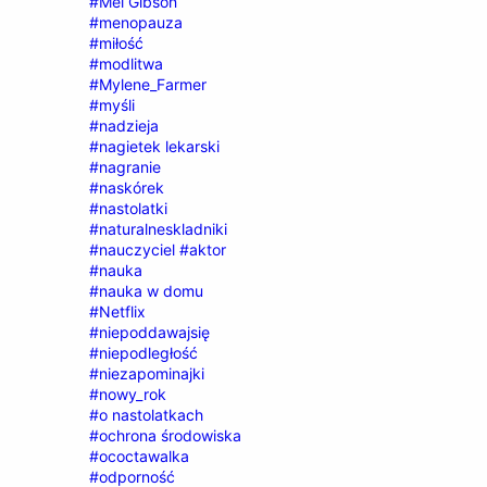
#Mel Gibson
#menopauza
#miłość
#modlitwa
#Mylene_Farmer
#myśli
#nadzieja
#nagietek lekarski
#nagranie
#naskórek
#nastolatki
#naturalneskladniki
#nauczyciel #aktor
#nauka
#nauka w domu
#Netflix
#niepoddawajsię
#niepodległość
#niezapominajki
#nowy_rok
#o nastolatkach
#ochrona środowiska
#ococtawalka
#odporność