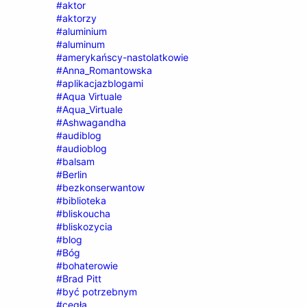
#aktor
#aktorzy
#aluminium
#aluminum
#amerykańscy-nastolatkowie
#Anna_Romantowska
#aplikacjazblogami
#Aqua Virtuale
#Aqua_Virtuale
#Ashwagandha
#audiblog
#audioblog
#balsam
#Berlin
#bezkonserwantow
#biblioteka
#bliskoucha
#bliskozycia
#blog
#Bóg
#bohaterowie
#Brad Pitt
#być potrzebnym
#cegła