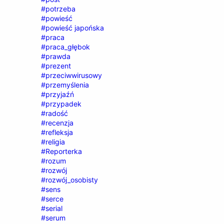
#potrzeba
#powieść
#powieść japońska
#praca
#praca_głębok
#prawda
#prezent
#przeciwwirusowy
#przemyślenia
#przyjaźń
#przypadek
#radość
#recenzja
#refleksja
#religia
#Reporterka
#rozum
#rozwój
#rozwój_osobisty
#sens
#serce
#serial
#serum