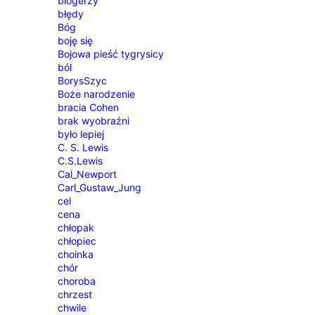
blogerzy
błędy
Bóg
boję się
Bojowa pieść tygrysicy
ból
BorysSzyc
Boże narodzenie
bracia Cohen
brak wyobraźni
było lepiej
C. S. Lewis
C.S.Lewis
Cal_Newport
Carl_Gustaw_Jung
cel
cena
chłopak
chłopiec
choinka
chór
choroba
chrzest
chwile