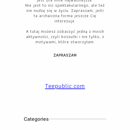
jest dla mnie najważniejsze.
Nie jest to nic spektakularnego, ale też
nie nudzę się w życiu. Zapraszam, jeśli
ta archaiczna forma jeszcze Cię
interesuje.
A tutaj możesz zobaczyć jedną z moich
aktywności, czyli koszulki i nie tylko, z
motywami, które stworzyłam.
ZAPRASZAM
Facebook
YouTube
Instagram
X
TikTok
LinkedIn
Teepublic.com
Categories