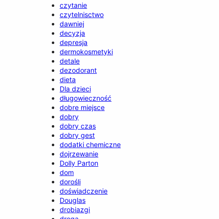
czytanie
czytelnisctwo
dawniej
decyzja
depresja
dermokosmetyki
detale
dezodorant
dieta
Dla dzieci
długowieczność
dobre miejsce
dobry
dobry czas
dobry gest
dodatki chemiczne
dojrzewanie
Dolly Parton
dom
dorośli
doświadczenie
Douglas
drobiazgi
droga