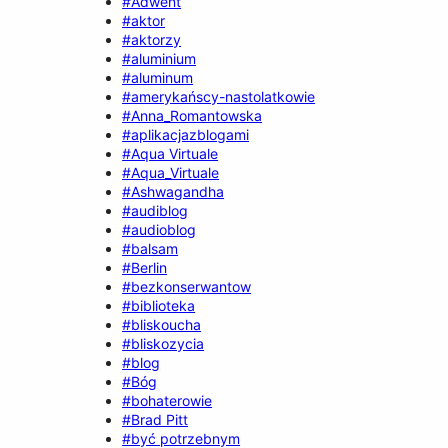
#Adwent
#aktor
#aktorzy
#aluminium
#aluminum
#amerykańscy-nastolatkowie
#Anna_Romantowska
#aplikacjazblogami
#Aqua Virtuale
#Aqua_Virtuale
#Ashwagandha
#audiblog
#audioblog
#balsam
#Berlin
#bezkonserwantow
#biblioteka
#bliskoucha
#bliskozycia
#blog
#Bóg
#bohaterowie
#Brad Pitt
#być potrzebnym