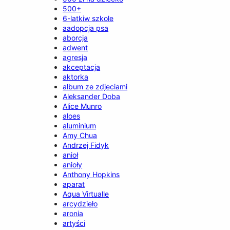
500+
6-latkiw szkole
aadopcja psa
aborcja
adwent
agresja
akceptacja
aktorka
album ze zdjeciami
Aleksander Doba
Alice Munro
aloes
aluminium
Amy Chua
Andrzej Fidyk
anioł
anioły
Anthony Hopkins
aparat
Aqua Virtualle
arcydzieło
aronia
artyści