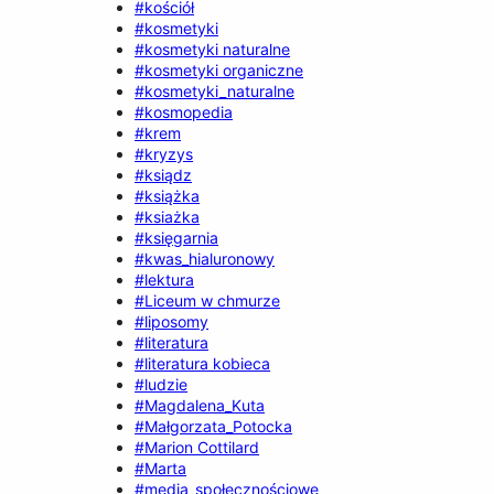
#kościół
#kosmetyki
#kosmetyki naturalne
#kosmetyki organiczne
#kosmetyki_naturalne
#kosmopedia
#krem
#kryzys
#ksiądz
#książka
#ksiażka
#księgarnia
#kwas_hialuronowy
#lektura
#Liceum w chmurze
#liposomy
#literatura
#literatura kobieca
#ludzie
#Magdalena_Kuta
#Małgorzata_Potocka
#Marion Cottilard
#Marta
#media_społecznościowe