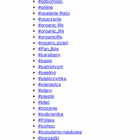
#odporność
#online
#opalanie #lato
#oparzenie
#organic life
#organic_life
#organiclife
#ostatni_dzień
#Pan_Bóg
#parabeny
#pasje
#patriotyzm
#peeling
#pielgrzymka
#pieniądze
#plany
#plastik
#płeć
#pocenie
#policjantka
#Polska
#pomoc
#popularno-naukowa
#porządki