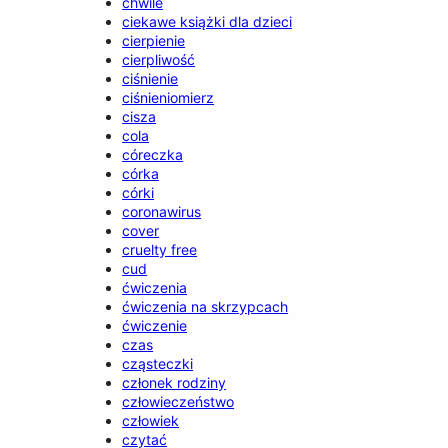
chwile
ciekawe książki dla dzieci
cierpienie
cierpliwość
ciśnienie
ciśnieniomierz
cisza
cola
córeczka
córka
córki
coronawirus
cover
cruelty free
cud
ćwiczenia
ćwiczenia na skrzypcach
ćwiczenie
czas
cząsteczki
członek rodziny
człowieczeństwo
człowiek
czytać