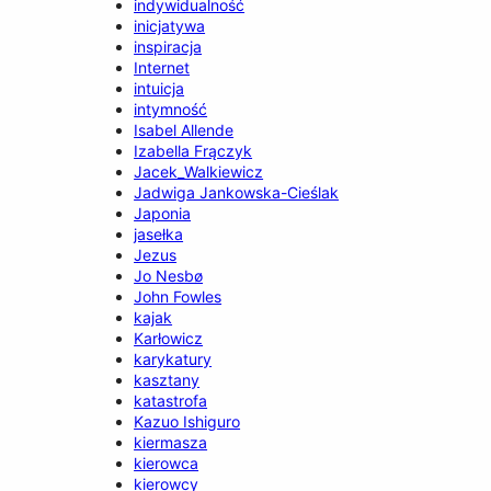
indywidualność
inicjatywa
inspiracja
Internet
intuicja
intymność
Isabel Allende
Izabella Frączyk
Jacek_Walkiewicz
Jadwiga Jankowska-Cieślak
Japonia
jasełka
Jezus
Jo Nesbø
John Fowles
kajak
Karłowicz
karykatury
kasztany
katastrofa
Kazuo Ishiguro
kiermasza
kierowca
kierowcy