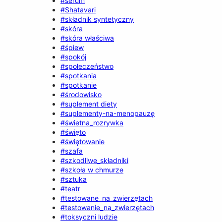
#serum
#Shatavari
#składnik syntetyczny
#skóra
#skóra właściwa
#śpiew
#spokój
#społeczeństwo
#spotkania
#spotkanie
#środowisko
#suplement diety
#suplementy-na-menopauzę
#świetna_rozrywka
#święto
#świętowanie
#szafa
#szkodliwe_składniki
#szkoła w chmurze
#sztuka
#teatr
#testowane_na_zwierzętach
#testowanie_na_zwierzętach
#toksyczni ludzie