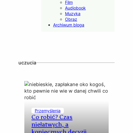
Film
Audiobook
Muzyka
Obraz
Archiwum bloga
uczucia
Przemyślenia
Co robić? Czas
niełatwych, a
koniecznych decyzji