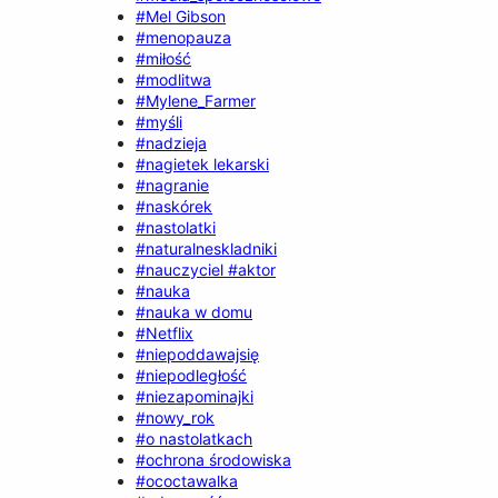
#Mel Gibson
#menopauza
#miłość
#modlitwa
#Mylene_Farmer
#myśli
#nadzieja
#nagietek lekarski
#nagranie
#naskórek
#nastolatki
#naturalneskladniki
#nauczyciel #aktor
#nauka
#nauka w domu
#Netflix
#niepoddawajsię
#niepodległość
#niezapominajki
#nowy_rok
#o nastolatkach
#ochrona środowiska
#ococtawalka