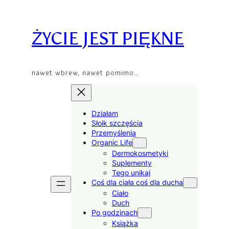
Skip
to
content
ŻYCIE JEST PIĘKNE
nawet wbrew, nawet pomimo…
Działam
Słoik szczęścia
Przemyślenia
Organic Life
Dermokosmetyki
Suplementy
Tego unikaj
Coś dla ciała coś dla ducha
Ciało
Duch
Po godzinach
Książka