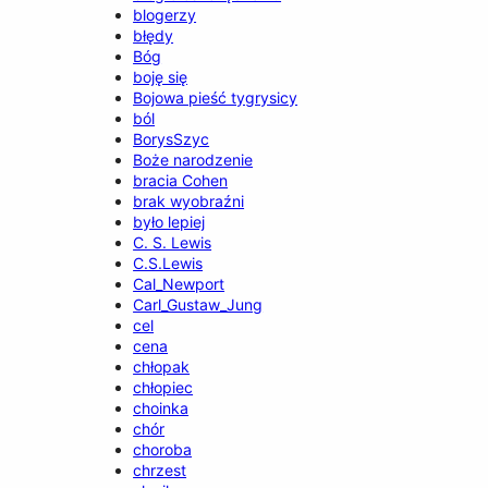
blogerzy
błędy
Bóg
boję się
Bojowa pieść tygrysicy
ból
BorysSzyc
Boże narodzenie
bracia Cohen
brak wyobraźni
było lepiej
C. S. Lewis
C.S.Lewis
Cal_Newport
Carl_Gustaw_Jung
cel
cena
chłopak
chłopiec
choinka
chór
choroba
chrzest