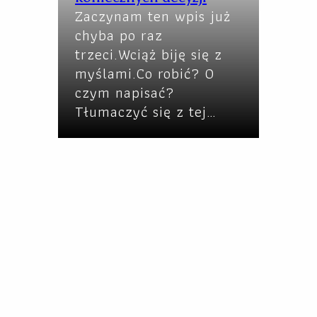
Zaczynam ten wpis już
chyba po raz
trzeci.Wciąż biję się z
myślami.Co robić? O
czym napisać?
Tłumaczyć się z tej…