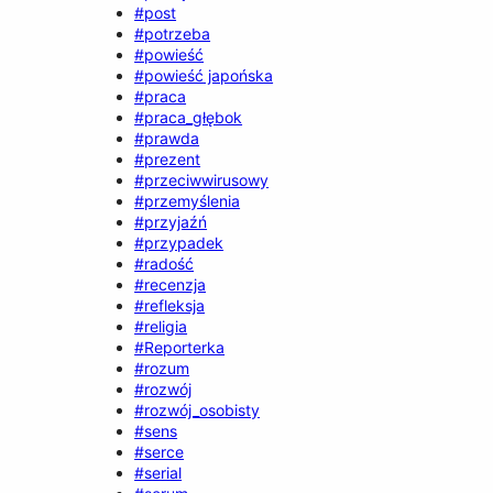
#post
#potrzeba
#powieść
#powieść japońska
#praca
#praca_głębok
#prawda
#prezent
#przeciwwirusowy
#przemyślenia
#przyjaźń
#przypadek
#radość
#recenzja
#refleksja
#religia
#Reporterka
#rozum
#rozwój
#rozwój_osobisty
#sens
#serce
#serial