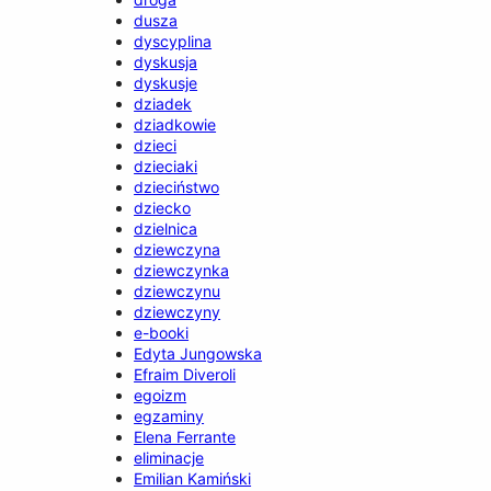
dusza
dyscyplina
dyskusja
dyskusje
dziadek
dziadkowie
dzieci
dzieciaki
dzieciństwo
dziecko
dzielnica
dziewczyna
dziewczynka
dziewczynu
dziewczyny
e-booki
Edyta Jungowska
Efraim Diveroli
egoizm
egzaminy
Elena Ferrante
eliminacje
Emilian Kamiński