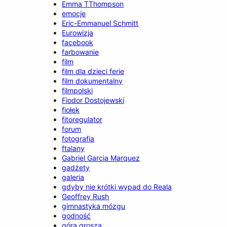
Emma TThompson
emocje
Eric-Emmanuel Schmitt
Eurowizja
facebook
farbowanie
film
film dla dzieci ferie
film dokumentalny
filmpolski
Fiodor Dostojewski
fiołek
fitoregulator
forum
fotografia
ftalany
Gabriel Garcia Marquez
gadżety
galeria
gdyby nie krótki wypad do Reala
Geoffrey Rush
gimnastyka mózgu
godność
góra grosza