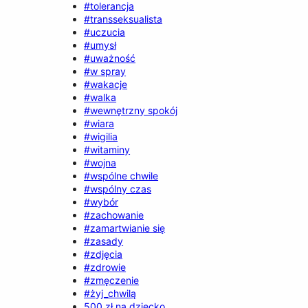
#tolerancja
#transseksualista
#uczucia
#umysł
#uważność
#w spray
#wakacje
#walka
#wewnętrzny spokój
#wiara
#wigilia
#witaminy
#wojna
#wspólne chwile
#wspólny czas
#wybór
#zachowanie
#zamartwianie się
#zasady
#zdjęcia
#zdrowie
#zmęczenie
#żyj_chwilą
500 zł na dziecko