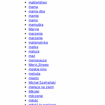
małżeńśtwo
mama
mama dba
mamie
mamo
mamuśka
Maryja
marzenia
marzenie
matematyka
matka
matura
mąż
menopauza
Meryl_Streep
męskie kino
metoda
miasto
Michał Szafrański
miejsce na ziemi
Mikołaj
milczenie
miłość
miłość to postawa