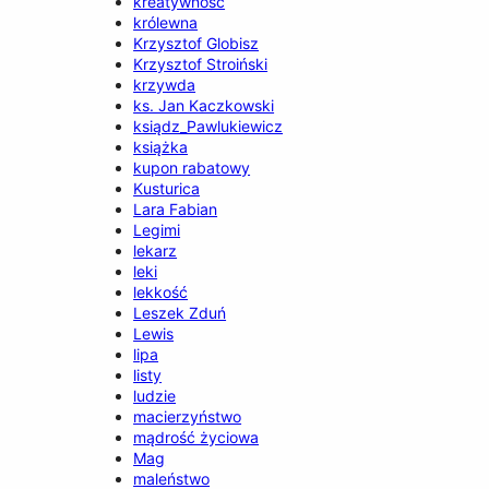
kreatywność
królewna
Krzysztof Globisz
Krzysztof Stroiński
krzywda
ks. Jan Kaczkowski
ksiądz_Pawlukiewicz
książka
kupon rabatowy
Kusturica
Lara Fabian
Legimi
lekarz
leki
lekkość
Leszek Zduń
Lewis
lipa
listy
ludzie
macierzyństwo
mądrość życiowa
Mag
maleństwo