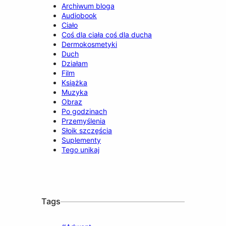
Archiwum bloga
Audiobook
Ciało
Coś dla ciała coś dla ducha
Dermokosmetyki
Duch
Działam
Film
Książka
Muzyka
Obraz
Po godzinach
Przemyślenia
Słoik szczęścia
Suplementy
Tego unikaj
Tags