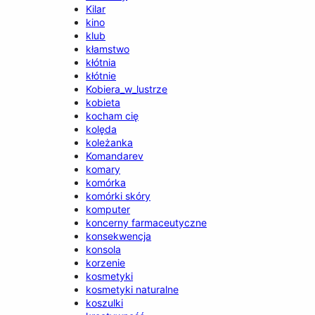
Kilar
kino
klub
kłamstwo
kłótnia
kłótnie
Kobiera_w_lustrze
kobieta
kocham cię
kolęda
koleżanka
Komandarev
komary
komórka
komórki skóry
komputer
koncerny farmaceutyczne
konsekwencja
konsola
korzenie
kosmetyki
kosmetyki naturalne
koszulki