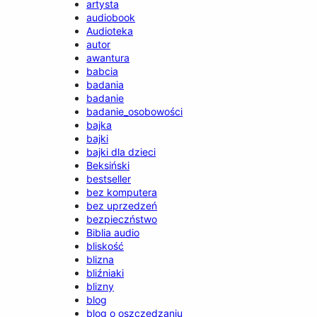
artysta
audiobook
Audioteka
autor
awantura
babcia
badania
badanie
badanie_osobowości
bajka
bajki
bajki dla dzieci
Beksiński
bestseller
bez komputera
bez uprzedzeń
bezpieczństwo
Biblia audio
bliskość
blizna
bliźniaki
blizny
blog
blog o oszczędzaniu