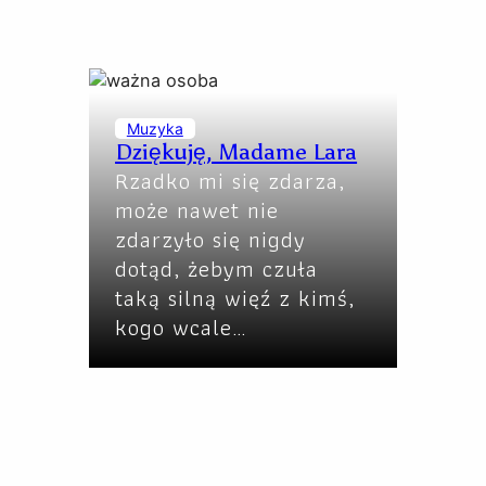
Muzyka
Dziękuję, Madame Lara
Rzadko mi się zdarza,
może nawet nie
zdarzyło się nigdy
dotąd, żebym czuła
taką silną więź z kimś,
kogo wcale…