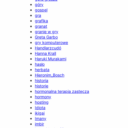
góry
gospel
gra
grafika
granat
granie w gry
Greta Garbo
gry komputerowe
Handlarzcudó
Hanna Krall
Haruki Murakami
hasło
herbata
Hieronim_Bosch
historia
historie
hormonalna terapia zastęcza
hormony
hosting
Idiota
ikigai
Imany
imbir