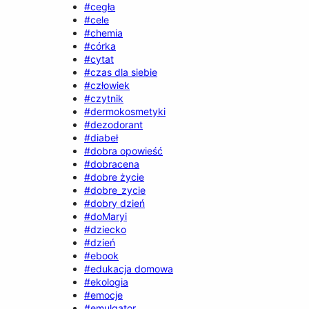
#cegła
#cele
#chemia
#córka
#cytat
#czas dla siebie
#człowiek
#czytnik
#dermokosmetyki
#dezodorant
#diabeł
#dobra opowieść
#dobracena
#dobre życie
#dobre_zycie
#dobry dzień
#doMaryi
#dziecko
#dzień
#ebook
#edukacja domowa
#ekologia
#emocje
#emulgator