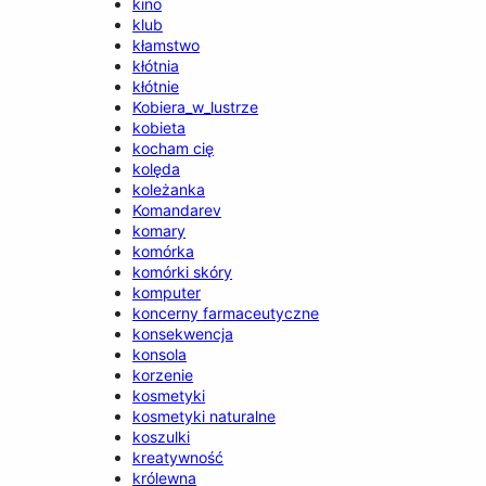
kino
klub
kłamstwo
kłótnia
kłótnie
Kobiera_w_lustrze
kobieta
kocham cię
kolęda
koleżanka
Komandarev
komary
komórka
komórki skóry
komputer
koncerny farmaceutyczne
konsekwencja
konsola
korzenie
kosmetyki
kosmetyki naturalne
koszulki
kreatywność
królewna