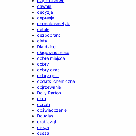
czytelnisctwo
dawniej
decyzja
depresja
dermokosmetyki
detale
dezodorant
dieta
Dla dzieci
długowieczność
dobre miejsce
dobry
dobry czas
dobry gest
dodatki chemiczne
dojrzewanie
Dolly Parton
dom
dorośli
doświadczenie
Douglas
drobiazgi
droga
dusza