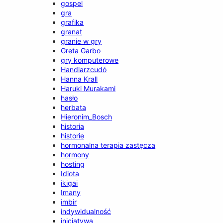
gospel
gra
grafika
granat
granie w gry
Greta Garbo
gry komputerowe
Handlarzcudó
Hanna Krall
Haruki Murakami
hasło
herbata
Hieronim_Bosch
historia
historie
hormonalna terapia zastęcza
hormony
hosting
Idiota
ikigai
Imany
imbir
indywidualność
inicjatywa