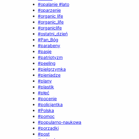
#opalanie #lato
#oparzenie
#organic life
#organic_life
#organiclife
#ostatni_dzień
#Pan_Bóg
#parabeny
#pasje
#patriotyzm
#peeling
#pielgrzymka
#pieniądze
#plany
#plastik
#płeć
#pocenie
#policjantka
#Polska
#pomoc
#popularno-naukowa
#porządki
#post