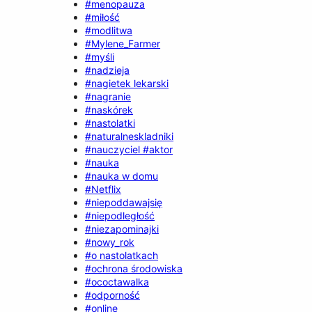
#menopauza
#miłość
#modlitwa
#Mylene_Farmer
#myśli
#nadzieja
#nagietek lekarski
#nagranie
#naskórek
#nastolatki
#naturalneskladniki
#nauczyciel #aktor
#nauka
#nauka w domu
#Netflix
#niepoddawajsię
#niepodległość
#niezapominajki
#nowy_rok
#o nastolatkach
#ochrona środowiska
#ococtawalka
#odporność
#online