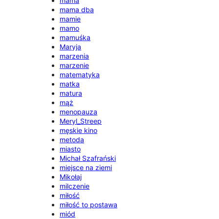
mama
mama dba
mamie
mamo
mamuśka
Maryja
marzenia
marzenie
matematyka
matka
matura
mąż
menopauza
Meryl_Streep
męskie kino
metoda
miasto
Michał Szafrański
miejsce na ziemi
Mikołaj
milczenie
miłość
miłość to postawa
miód