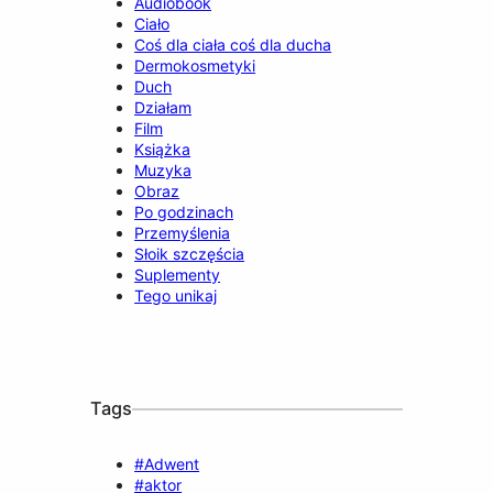
Audiobook
Ciało
Coś dla ciała coś dla ducha
Dermokosmetyki
Duch
Działam
Film
Książka
Muzyka
Obraz
Po godzinach
Przemyślenia
Słoik szczęścia
Suplementy
Tego unikaj
Tags
#Adwent
#aktor