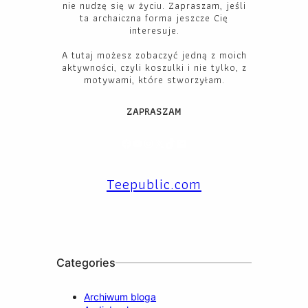
nie nudzę się w życiu. Zapraszam, jeśli
ta archaiczna forma jeszcze Cię
interesuje.
A tutaj możesz zobaczyć jedną z moich
aktywności, czyli koszulki i nie tylko, z
motywami, które stworzyłam.
ZAPRASZAM
Facebook
YouTube
Instagram
X
TikTok
LinkedIn
Teepublic.com
Categories
Archiwum bloga