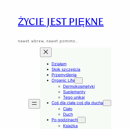
Skip
to
content
ŻYCIE JEST PIĘKNE
nawet wbrew, nawet pomimo…
Działam
Słoik szczęścia
Przemyślenia
Organic Life
Dermokosmetyki
Suplementy
Tego unikaj
Coś dla ciała coś dla ducha
Ciało
Duch
Po godzinach
Książka