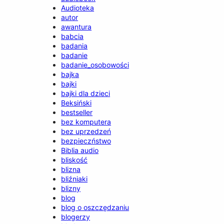
Audioteka
autor
awantura
babcia
badania
badanie
badanie_osobowości
bajka
bajki
bajki dla dzieci
Beksiński
bestseller
bez komputera
bez uprzedzeń
bezpieczństwo
Biblia audio
bliskość
blizna
bliźniaki
blizny
blog
blog o oszczędzaniu
blogerzy