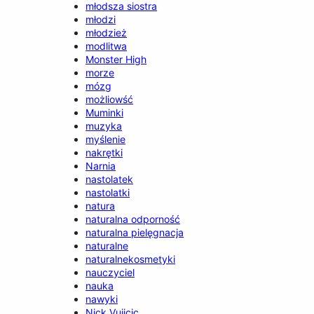
młodsza siostra
młodzi
młodzież
modlitwa
Monster High
morze
mózg
możliowść
Muminki
muzyka
myślenie
nakrętki
Narnia
nastolatek
nastolatki
natura
naturalna odporność
naturalna pielęgnacja
naturalne
naturalnekosmetyki
nauczyciel
nauka
nawyki
Nick Vujicic