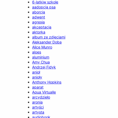
6-latkiw szkole
aadopcja psa
aborcja
adwent
agresja
akceptacja
aktorka
album ze zdjeciami
Aleksander Doba
Alice Munro
aloes
aluminium
Amy Chua
Andrzej Fidyk
anioł
anioły
Anthony Hopkins
aparat
Aqua Virtualle
arcydzieło
aronia
artyści
artysta
audiobook