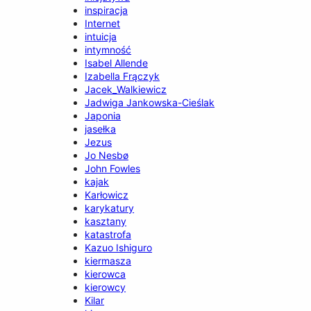
inspiracja
Internet
intuicja
intymność
Isabel Allende
Izabella Frączyk
Jacek_Walkiewicz
Jadwiga Jankowska-Cieślak
Japonia
jasełka
Jezus
Jo Nesbø
John Fowles
kajak
Karłowicz
karykatury
kasztany
katastrofa
Kazuo Ishiguro
kiermasza
kierowca
kierowcy
Kilar