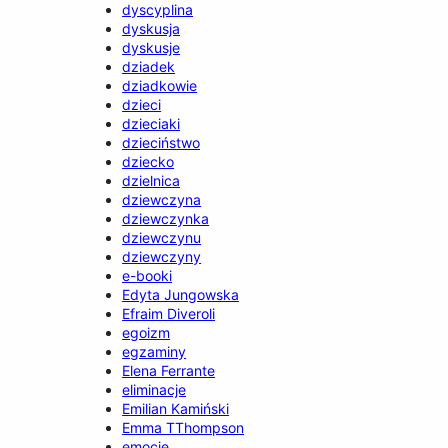
dyscyplina
dyskusja
dyskusje
dziadek
dziadkowie
dzieci
dzieciaki
dzieciństwo
dziecko
dzielnica
dziewczyna
dziewczynka
dziewczynu
dziewczyny
e-booki
Edyta Jungowska
Efraim Diveroli
egoizm
egzaminy
Elena Ferrante
eliminacje
Emilian Kamiński
Emma TThompson
emocje