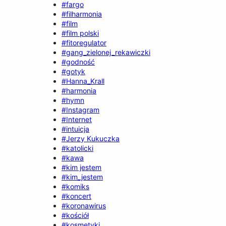
#fargo
#filharmonia
#film
#film polski
#fitoregulator
#gang_zielonej_rekawiczki
#godność
#gotyk
#Hanna_Krall
#harmonia
#hymn
#Instagram
#Internet
#intuicja
#Jerzy Kukuczka
#katolicki
#kawa
#kim jestem
#kim_jestem
#komiks
#koncert
#koronawirus
#kościół
#kosmetyki