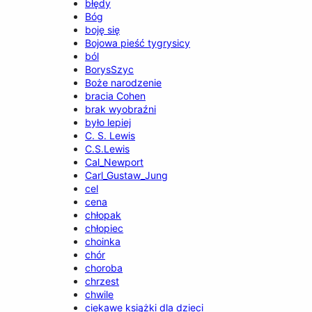
błędy
Bóg
boję się
Bojowa pieść tygrysicy
ból
BorysSzyc
Boże narodzenie
bracia Cohen
brak wyobraźni
było lepiej
C. S. Lewis
C.S.Lewis
Cal_Newport
Carl_Gustaw_Jung
cel
cena
chłopak
chłopiec
choinka
chór
choroba
chrzest
chwile
ciekawe książki dla dzieci