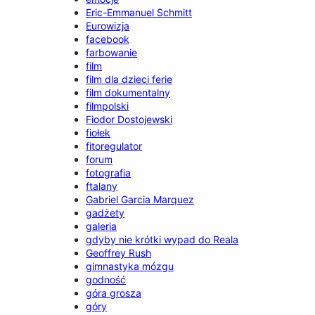
Eric-Emmanuel Schmitt
Eurowizja
facebook
farbowanie
film
film dla dzieci ferie
film dokumentalny
filmpolski
Fiodor Dostojewski
fiołek
fitoregulator
forum
fotografia
ftalany
Gabriel Garcia Marquez
gadżety
galeria
gdyby nie krótki wypad do Reala
Geoffrey Rush
gimnastyka mózgu
godność
góra grosza
góry