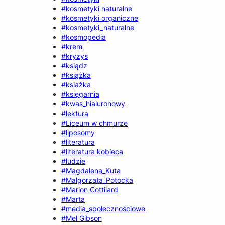
#kosmetyki naturalne
#kosmetyki organiczne
#kosmetyki_naturalne
#kosmopedia
#krem
#kryzys
#ksiądz
#książka
#ksiażka
#księgarnia
#kwas_hialuronowy
#lektura
#Liceum w chmurze
#liposomy
#literatura
#literatura kobieca
#ludzie
#Magdalena_Kuta
#Małgorzata_Potocka
#Marion Cottilard
#Marta
#media_społecznościowe
#Mel Gibson