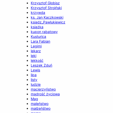
Krzysztof Globisz
Krzysztof Stroiński
krzywda
ks. Jan Kaczkowski
ksiądz_Pawlukiewicz
książka
kupon rabatowy
Kusturica
Lara Fabian
Legimi
lekarz
leki
lekkość
Leszek Zduń
Lewis
lipa
listy
ludzie
macierzyństwo
mądrość życiowa
Mag
maleństwo
małżeńśtwo