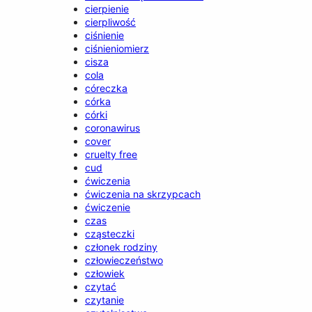
cierpienie
cierpliwość
ciśnienie
ciśnieniomierz
cisza
cola
córeczka
córka
córki
coronawirus
cover
cruelty free
cud
ćwiczenia
ćwiczenia na skrzypcach
ćwiczenie
czas
cząsteczki
członek rodziny
człowieczeństwo
człowiek
czytać
czytanie