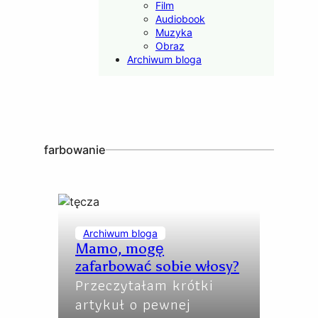
Film
Audiobook
Muzyka
Obraz
Archiwum bloga
farbowanie
Archiwum bloga
Mamo, mogę
zafarbować sobie włosy?
Przeczytałam krótki
artykuł o pewnej