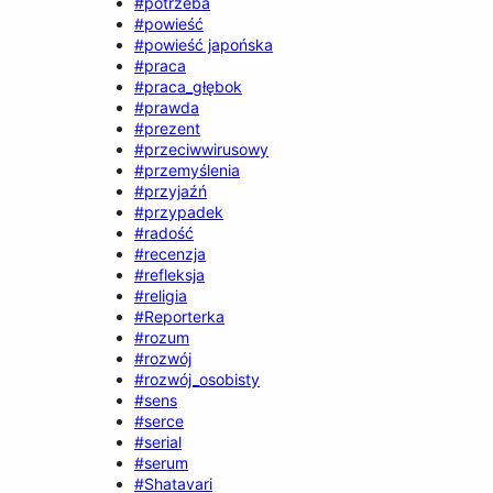
#potrzeba
#powieść
#powieść japońska
#praca
#praca_głębok
#prawda
#prezent
#przeciwwirusowy
#przemyślenia
#przyjaźń
#przypadek
#radość
#recenzja
#refleksja
#religia
#Reporterka
#rozum
#rozwój
#rozwój_osobisty
#sens
#serce
#serial
#serum
#Shatavari