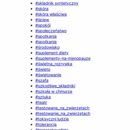
#składnik syntetyczny
#skóra
#skóra właściwa
#śpiew
#spokój
#społeczeństwo
#spotkania
#spotkanie
#środowisko
#suplement diety
#suplementy-na-menopauzę
#świetna_rozrywka
#święto
#świętowanie
#szafa
#szkodliwe_składniki
#szkoła w chmurze
#sztuka
#teatr
#testowane_na_zwierzętach
#testowanie_na_zwierzętach
#toksyczni ludzie
#tolerancja
#transseksualista