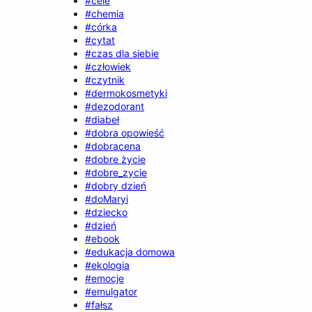
#cele
#chemia
#córka
#cytat
#czas dla siebie
#człowiek
#czytnik
#dermokosmetyki
#dezodorant
#diabeł
#dobra opowieść
#dobracena
#dobre życie
#dobre_zycie
#dobry dzień
#doMaryi
#dziecko
#dzień
#ebook
#edukacja domowa
#ekologia
#emocje
#emulgator
#fałsz