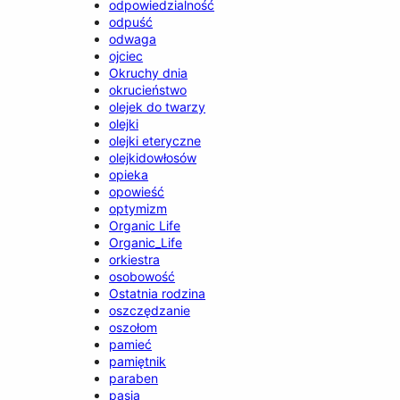
odpowiedzialność
odpuść
odwaga
ojciec
Okruchy dnia
okrucieństwo
olejek do twarzy
olejki
olejki eteryczne
olejkidowłosów
opieka
opowieść
optymizm
Organic Life
Organic_Life
orkiestra
osobowość
Ostatnia rodzina
oszczędzanie
oszołom
pamieć
pamiętnik
paraben
pasja