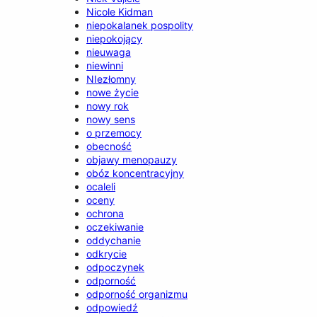
Nicole Kidman
niepokalanek pospolity
niepokojący
nieuwaga
niewinni
NIezłomny
nowe życie
nowy rok
nowy sens
o przemocy
obecność
objawy menopauzy
obóz koncentracyjny
ocaleli
oceny
ochrona
oczekiwanie
oddychanie
odkrycie
odpoczynek
odporność
odporność organizmu
odpowiedź