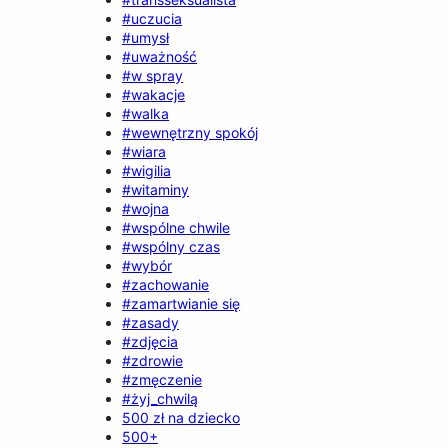
#uczucia
#umysł
#uważność
#w spray
#wakacje
#walka
#wewnętrzny spokój
#wiara
#wigilia
#witaminy
#wojna
#wspólne chwile
#wspólny czas
#wybór
#zachowanie
#zamartwianie się
#zasady
#zdjęcia
#zdrowie
#zmęczenie
#żyj_chwilą
500 zł na dziecko
500+