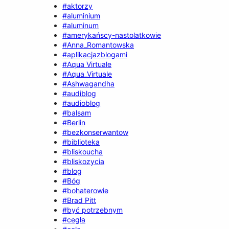
#aktorzy
#aluminium
#aluminum
#amerykańscy-nastolatkowie
#Anna_Romantowska
#aplikacjazblogami
#Aqua Virtuale
#Aqua_Virtuale
#Ashwagandha
#audiblog
#audioblog
#balsam
#Berlin
#bezkonserwantow
#biblioteka
#bliskoucha
#bliskozycia
#blog
#Bóg
#bohaterowie
#Brad Pitt
#być potrzebnym
#cegła