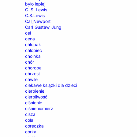
było lepiej
C. S. Lewis
C.S.Lewis
Cal_Newport
Carl_Gustaw_Jung
cel
cena
chłopak
chłopiec
choinka
chór
choroba
chrzest
chwile
ciekawe książki dla dzieci
cierpienie
cierpliwość
ciśnienie
ciśnieniomierz
cisza
cola
córeczka
córka