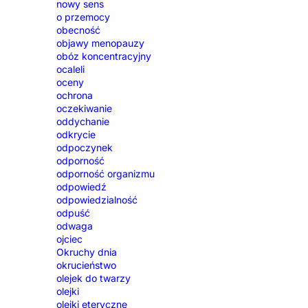
nowy sens
o przemocy
obecność
objawy menopauzy
obóz koncentracyjny
ocaleli
oceny
ochrona
oczekiwanie
oddychanie
odkrycie
odpoczynek
odporność
odporność organizmu
odpowiedź
odpowiedzialność
odpuść
odwaga
ojciec
Okruchy dnia
okrucieństwo
olejek do twarzy
olejki
olejki eteryczne