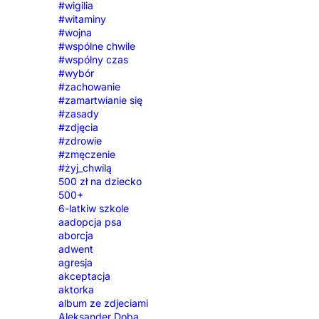
#wigilia
#witaminy
#wojna
#wspólne chwile
#wspólny czas
#wybór
#zachowanie
#zamartwianie się
#zasady
#zdjęcia
#zdrowie
#zmęczenie
#żyj_chwilą
500 zł na dziecko
500+
6-latkiw szkole
aadopcja psa
aborcja
adwent
agresja
akceptacja
aktorka
album ze zdjeciami
Aleksander Doba