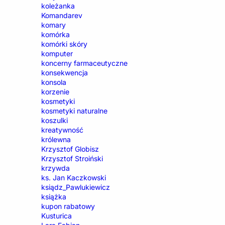
koleżanka
Komandarev
komary
komórka
komórki skóry
komputer
koncerny farmaceutyczne
konsekwencja
konsola
korzenie
kosmetyki
kosmetyki naturalne
koszulki
kreatywność
królewna
Krzysztof Globisz
Krzysztof Stroiński
krzywda
ks. Jan Kaczkowski
ksiądz_Pawlukiewicz
książka
kupon rabatowy
Kusturica