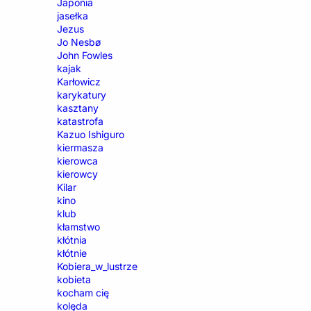
Japonia
jasełka
Jezus
Jo Nesbø
John Fowles
kajak
Karłowicz
karykatury
kasztany
katastrofa
Kazuo Ishiguro
kiermasza
kierowca
kierowcy
Kilar
kino
klub
kłamstwo
kłótnia
kłótnie
Kobiera_w_lustrze
kobieta
kocham cię
kolęda