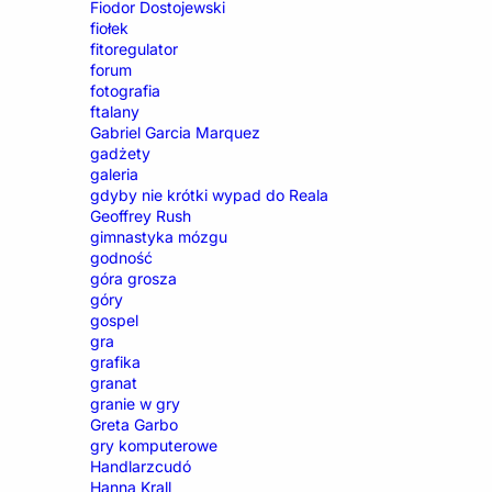
Fiodor Dostojewski
fiołek
fitoregulator
forum
fotografia
ftalany
Gabriel Garcia Marquez
gadżety
galeria
gdyby nie krótki wypad do Reala
Geoffrey Rush
gimnastyka mózgu
godność
góra grosza
góry
gospel
gra
grafika
granat
granie w gry
Greta Garbo
gry komputerowe
Handlarzcudó
Hanna Krall