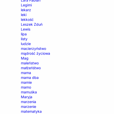
Lara Fabian
Legimi
lekarz
leki
lekkość
Leszek Zduń
Lewis
lipa
listy
ludzie
macierzyństwo
mądrość życiowa
Mag
maleństwo
małżeńśtwo
mama
mama dba
mamie
mamo
mamuśka
Maryja
marzenia
marzenie
matematyka