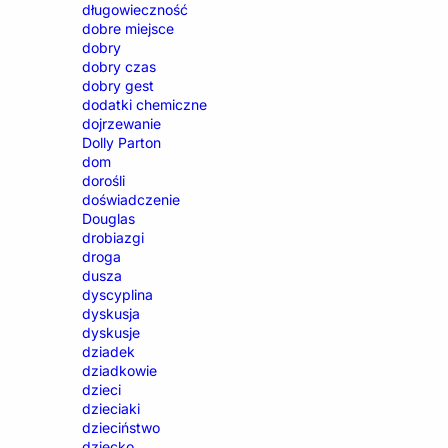
długowieczność
dobre miejsce
dobry
dobry czas
dobry gest
dodatki chemiczne
dojrzewanie
Dolly Parton
dom
dorośli
doświadczenie
Douglas
drobiazgi
droga
dusza
dyscyplina
dyskusja
dyskusje
dziadek
dziadkowie
dzieci
dzieciaki
dzieciństwo
dziecko