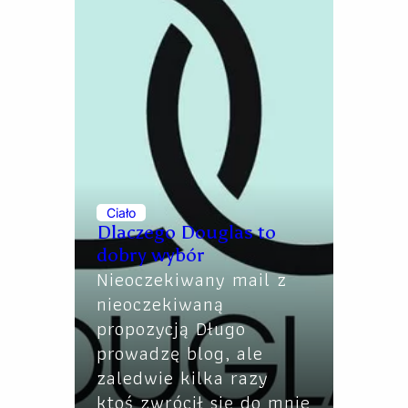
Ciało
Dlaczego Douglas to
dobry wybór
Nieoczekiwany mail z
nieoczekiwaną
propozycją Długo
prowadzę blog, ale
zaledwie kilka razy
ktoś zwrócił się do mnie