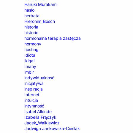
Haruki Murakami
hasło
herbata
Hieronim_Bosch
historia
historie
hormonalna terapia zastęcza
hormony
hosting
Idiota
ikigai
Imany
imbir
indywidualność
inicjatywa
inspiracja
Internet
intuicja
intymność
Isabel Allende
Izabella Frączyk
Jacek_Walkiewicz
Jadwiga Jankowska-Cieślak