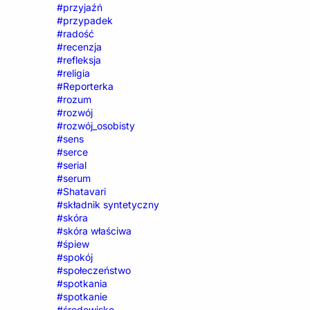
#przyjaźń
#przypadek
#radość
#recenzja
#refleksja
#religia
#Reporterka
#rozum
#rozwój
#rozwój_osobisty
#sens
#serce
#serial
#serum
#Shatavari
#składnik syntetyczny
#skóra
#skóra właściwa
#śpiew
#spokój
#społeczeństwo
#spotkania
#spotkanie
#środowisko