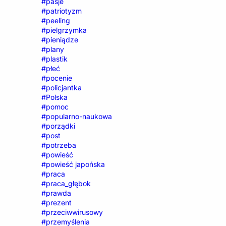
#pasje
#patriotyzm
#peeling
#pielgrzymka
#pieniądze
#plany
#plastik
#płeć
#pocenie
#policjantka
#Polska
#pomoc
#popularno-naukowa
#porządki
#post
#potrzeba
#powieść
#powieść japońska
#praca
#praca_głębok
#prawda
#prezent
#przeciwwirusowy
#przemyślenia