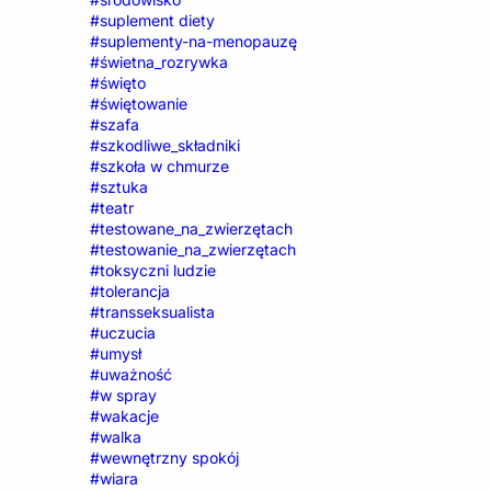
#suplement diety
#suplementy-na-menopauzę
#świetna_rozrywka
#święto
#świętowanie
#szafa
#szkodliwe_składniki
#szkoła w chmurze
#sztuka
#teatr
#testowane_na_zwierzętach
#testowanie_na_zwierzętach
#toksyczni ludzie
#tolerancja
#transseksualista
#uczucia
#umysł
#uważność
#w spray
#wakacje
#walka
#wewnętrzny spokój
#wiara