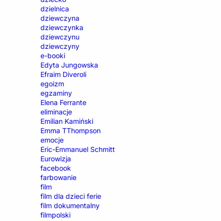
dzielnica
dziewczyna
dziewczynka
dziewczynu
dziewczyny
e-booki
Edyta Jungowska
Efraim Diveroli
egoizm
egzaminy
Elena Ferrante
eliminacje
Emilian Kamiński
Emma TThompson
emocje
Eric-Emmanuel Schmitt
Eurowizja
facebook
farbowanie
film
film dla dzieci ferie
film dokumentalny
filmpolski