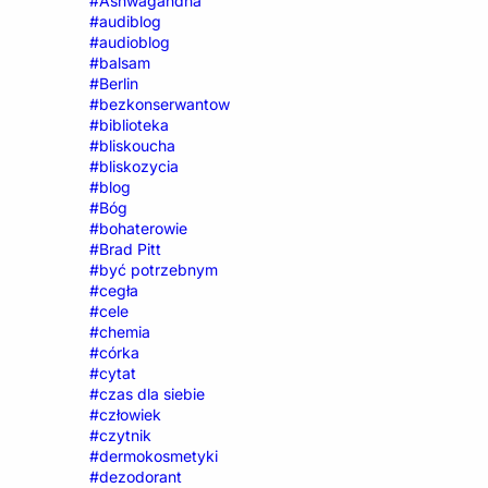
#Ashwagandha
#audiblog
#audioblog
#balsam
#Berlin
#bezkonserwantow
#biblioteka
#bliskoucha
#bliskozycia
#blog
#Bóg
#bohaterowie
#Brad Pitt
#być potrzebnym
#cegła
#cele
#chemia
#córka
#cytat
#czas dla siebie
#człowiek
#czytnik
#dermokosmetyki
#dezodorant