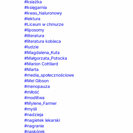
#ksiażka
#księgarnia
#kwas_hialuronowy
#lektura
#Liceum w chmurze
#liposomy
#literatura
#literatura kobieca
#ludzie
#Magdalena_Kuta
#Małgorzata_Potocka
#Marion Cottilard
#Marta
#media_społecznościowe
#Mel Gibson
#menopauza
#miłość
#modlitwa
#Mylene_Farmer
#myśli
#nadzieja
#nagietek lekarski
#nagranie
#naskórek