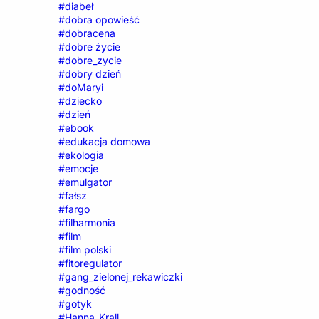
#diabeł
#dobra opowieść
#dobracena
#dobre życie
#dobre_zycie
#dobry dzień
#doMaryi
#dziecko
#dzień
#ebook
#edukacja domowa
#ekologia
#emocje
#emulgator
#fałsz
#fargo
#filharmonia
#film
#film polski
#fitoregulator
#gang_zielonej_rekawiczki
#godność
#gotyk
#Hanna_Krall