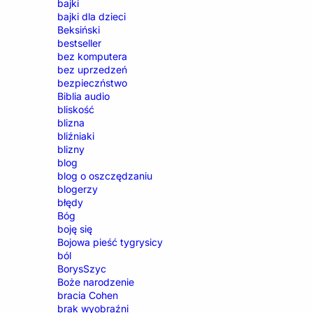
bajki
bajki dla dzieci
Beksiński
bestseller
bez komputera
bez uprzedzeń
bezpieczństwo
Biblia audio
bliskość
blizna
bliźniaki
blizny
blog
blog o oszczędzaniu
blogerzy
błędy
Bóg
boję się
Bojowa pieść tygrysicy
ból
BorysSzyc
Boże narodzenie
bracia Cohen
brak wyobraźni