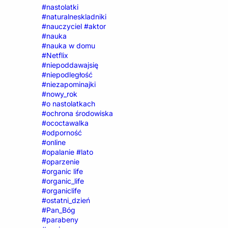
#nastolatki
#naturalneskladniki
#nauczyciel #aktor
#nauka
#nauka w domu
#Netflix
#niepoddawajsię
#niepodległość
#niezapominajki
#nowy_rok
#o nastolatkach
#ochrona środowiska
#ococtawalka
#odporność
#online
#opalanie #lato
#oparzenie
#organic life
#organic_life
#organiclife
#ostatni_dzień
#Pan_Bóg
#parabeny