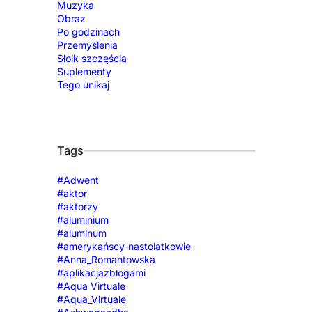
Muzyka
Obraz
Po godzinach
Przemyślenia
Słoik szczęścia
Suplementy
Tego unikaj
Tags
#Adwent
#aktor
#aktorzy
#aluminium
#aluminum
#amerykańscy-nastolatkowie
#Anna_Romantowska
#aplikacjazblogami
#Aqua Virtuale
#Aqua_Virtuale