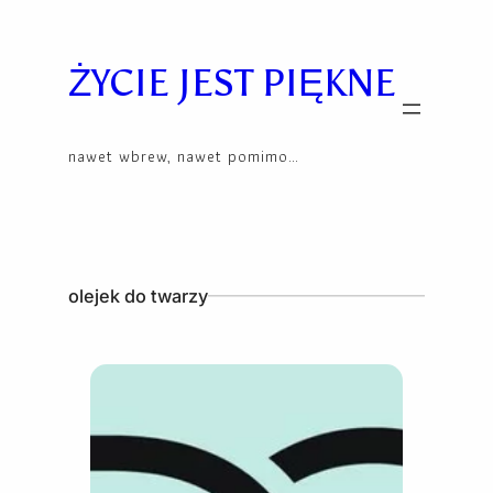
Skip
to
content
ŻYCIE JEST PIĘKNE
nawet wbrew, nawet pomimo…
olejek do twarzy