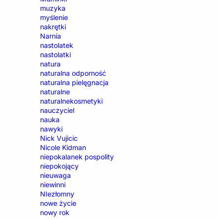
muzyka
myślenie
nakrętki
Narnia
nastolatek
nastolatki
natura
naturalna odporność
naturalna pielęgnacja
naturalne
naturalnekosmetyki
nauczyciel
nauka
nawyki
Nick Vujicic
Nicole Kidman
niepokalanek pospolity
niepokojący
nieuwaga
niewinni
NIezłomny
nowe życie
nowy rok