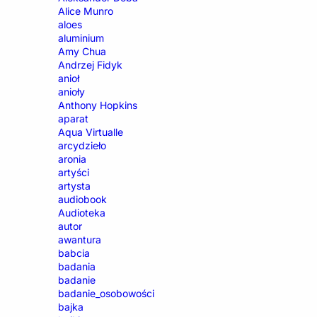
Alice Munro
aloes
aluminium
Amy Chua
Andrzej Fidyk
anioł
anioły
Anthony Hopkins
aparat
Aqua Virtualle
arcydzieło
aronia
artyści
artysta
audiobook
Audioteka
autor
awantura
babcia
badania
badanie
badanie_osobowości
bajka