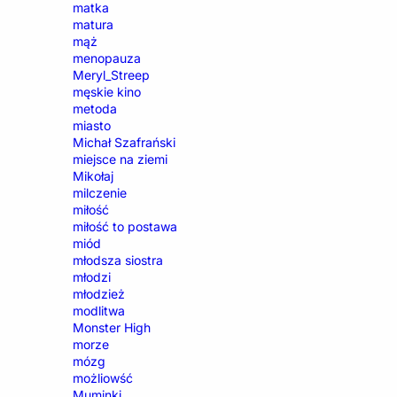
matka
matura
mąż
menopauza
Meryl_Streep
męskie kino
metoda
miasto
Michał Szafrański
miejsce na ziemi
Mikołaj
milczenie
miłość
miłość to postawa
miód
młodsza siostra
młodzi
młodzież
modlitwa
Monster High
morze
mózg
możliowść
Muminki