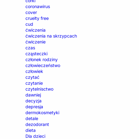
córki
coronawirus
cover
cruelty free
cud
ćwiczenia
ćwiczenia na skrzypcach
ćwiczenie
czas
cząsteczki
członek rodziny
człowieczeństwo
człowiek
czytać
czytanie
czytelnisctwo
dawniej
decyzja
depresja
dermokosmetyki
detale
dezodorant
dieta
Dla dzieci