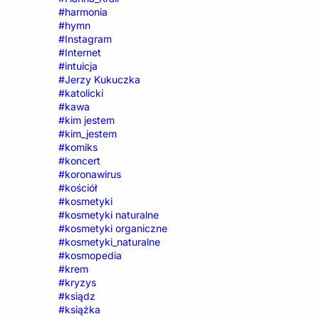
#harmonia
#hymn
#Instagram
#Internet
#intuicja
#Jerzy Kukuczka
#katolicki
#kawa
#kim jestem
#kim_jestem
#komiks
#koncert
#koronawirus
#kościół
#kosmetyki
#kosmetyki naturalne
#kosmetyki organiczne
#kosmetyki_naturalne
#kosmopedia
#krem
#kryzys
#ksiądz
#książka