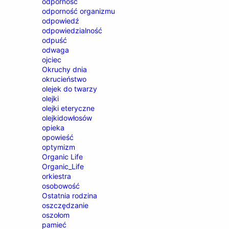
odporność
odporność organizmu
odpowiedź
odpowiedzialność
odpuść
odwaga
ojciec
Okruchy dnia
okrucieństwo
olejek do twarzy
olejki
olejki eteryczne
olejkidowłosów
opieka
opowieść
optymizm
Organic Life
Organic_Life
orkiestra
osobowość
Ostatnia rodzina
oszczędzanie
oszołom
pamieć