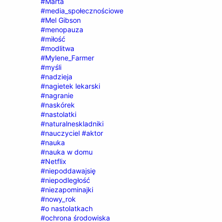
#Marta
#media_społecznościowe
#Mel Gibson
#menopauza
#miłość
#modlitwa
#Mylene_Farmer
#myśli
#nadzieja
#nagietek lekarski
#nagranie
#naskórek
#nastolatki
#naturalneskladniki
#nauczyciel #aktor
#nauka
#nauka w domu
#Netflix
#niepoddawajsię
#niepodległość
#niezapominajki
#nowy_rok
#o nastolatkach
#ochrona środowiska