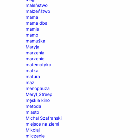
maleństwo
małżeńśtwo
mama
mama dba
mamie
mamo
mamuśka
Maryja
marzenia
marzenie
matematyka
matka
matura
mąż
menopauza
Meryl_Streep
męskie kino
metoda
miasto
Michał Szafrański
miejsce na ziemi
Mikołaj
milczenie