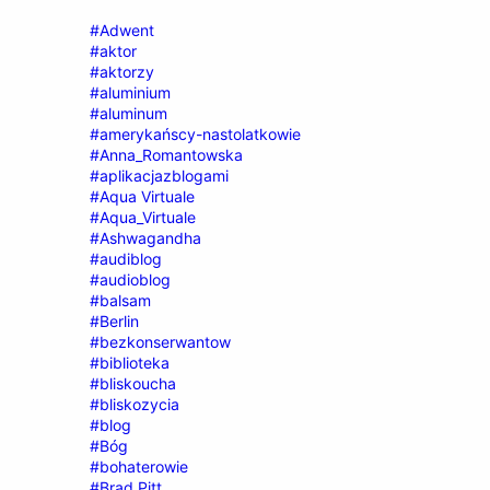
#Adwent
#aktor
#aktorzy
#aluminium
#aluminum
#amerykańscy-nastolatkowie
#Anna_Romantowska
#aplikacjazblogami
#Aqua Virtuale
#Aqua_Virtuale
#Ashwagandha
#audiblog
#audioblog
#balsam
#Berlin
#bezkonserwantow
#biblioteka
#bliskoucha
#bliskozycia
#blog
#Bóg
#bohaterowie
#Brad Pitt