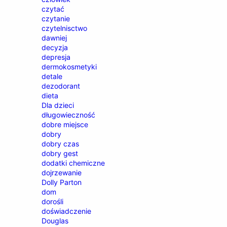
czytać
czytanie
czytelnisctwo
dawniej
decyzja
depresja
dermokosmetyki
detale
dezodorant
dieta
Dla dzieci
długowieczność
dobre miejsce
dobry
dobry czas
dobry gest
dodatki chemiczne
dojrzewanie
Dolly Parton
dom
dorośli
doświadczenie
Douglas