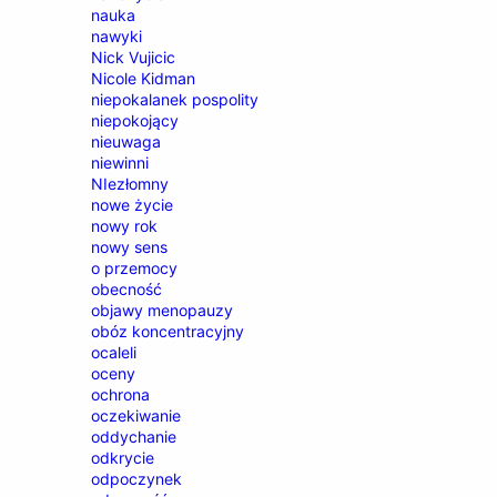
nauka
nawyki
Nick Vujicic
Nicole Kidman
niepokalanek pospolity
niepokojący
nieuwaga
niewinni
NIezłomny
nowe życie
nowy rok
nowy sens
o przemocy
obecność
objawy menopauzy
obóz koncentracyjny
ocaleli
oceny
ochrona
oczekiwanie
oddychanie
odkrycie
odpoczynek