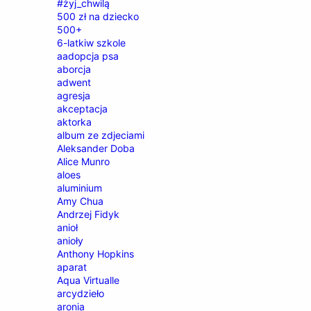
#żyj_chwilą
500 zł na dziecko
500+
6-latkiw szkole
aadopcja psa
aborcja
adwent
agresja
akceptacja
aktorka
album ze zdjeciami
Aleksander Doba
Alice Munro
aloes
aluminium
Amy Chua
Andrzej Fidyk
anioł
anioły
Anthony Hopkins
aparat
Aqua Virtualle
arcydzieło
aronia