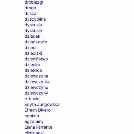
drobiazgi
droga
dusza
dyscyplina
dyskusja
dyskusje
dziadek
dziadkowie
dzieci
dzieciaki
dzieciństwo
dziecko
dzielnica
dziewczyna
dziewczynka
dziewczynu
dziewczyny
e-booki
Edyta Jungowska
Efraim Diveroli
egoizm
egzaminy
Elena Ferrante
eliminacje