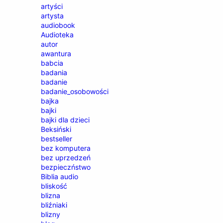
artyści
artysta
audiobook
Audioteka
autor
awantura
babcia
badania
badanie
badanie_osobowości
bajka
bajki
bajki dla dzieci
Beksiński
bestseller
bez komputera
bez uprzedzeń
bezpieczństwo
Biblia audio
bliskość
blizna
bliźniaki
blizny