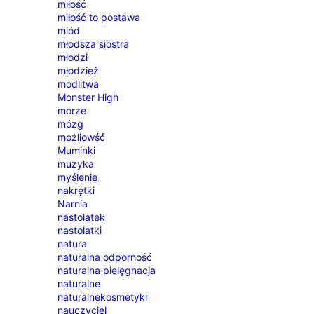
miłość
miłość to postawa
miód
młodsza siostra
młodzi
młodzież
modlitwa
Monster High
morze
mózg
możliowść
Muminki
muzyka
myślenie
nakrętki
Narnia
nastolatek
nastolatki
natura
naturalna odporność
naturalna pielęgnacja
naturalne
naturalnekosmetyki
nauczyciel