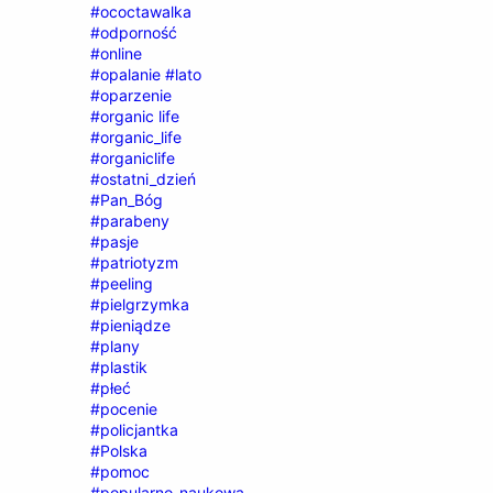
#ococtawalka
#odporność
#online
#opalanie #lato
#oparzenie
#organic life
#organic_life
#organiclife
#ostatni_dzień
#Pan_Bóg
#parabeny
#pasje
#patriotyzm
#peeling
#pielgrzymka
#pieniądze
#plany
#plastik
#płeć
#pocenie
#policjantka
#Polska
#pomoc
#popularno-naukowa