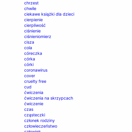
chrzest
chwile
ciekawe książki dla dzieci
cierpienie
cierpliwość
ciśnienie
ciśnieniomierz
cisza
cola
córeczka
córka
córki
coronawirus
cover
cruelty free
cud
ćwiczenia
ćwiczenia na skrzypcach
ćwiczenie
czas
cząsteczki
członek rodziny
człowieczeństwo
człowiek