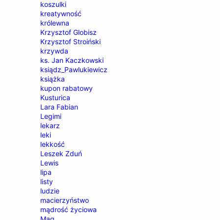
koszulki
kreatywność
królewna
Krzysztof Globisz
Krzysztof Stroiński
krzywda
ks. Jan Kaczkowski
ksiądz_Pawlukiewicz
książka
kupon rabatowy
Kusturica
Lara Fabian
Legimi
lekarz
leki
lekkość
Leszek Zduń
Lewis
lipa
listy
ludzie
macierzyństwo
mądrość życiowa
Mag