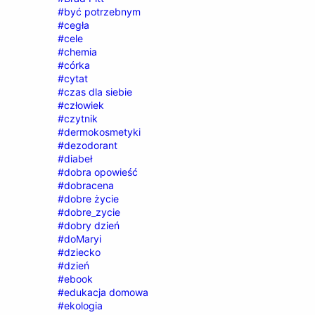
#być potrzebnym
#cegła
#cele
#chemia
#córka
#cytat
#czas dla siebie
#człowiek
#czytnik
#dermokosmetyki
#dezodorant
#diabeł
#dobra opowieść
#dobracena
#dobre życie
#dobre_zycie
#dobry dzień
#doMaryi
#dziecko
#dzień
#ebook
#edukacja domowa
#ekologia