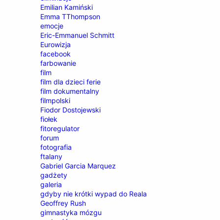
Emilian Kamiński
Emma TThompson
emocje
Eric-Emmanuel Schmitt
Eurowizja
facebook
farbowanie
film
film dla dzieci ferie
film dokumentalny
filmpolski
Fiodor Dostojewski
fiołek
fitoregulator
forum
fotografia
ftalany
Gabriel Garcia Marquez
gadżety
galeria
gdyby nie krótki wypad do Reala
Geoffrey Rush
gimnastyka mózgu