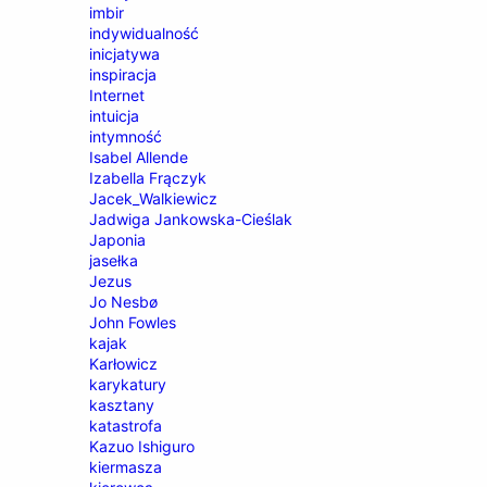
imbir
indywidualność
inicjatywa
inspiracja
Internet
intuicja
intymność
Isabel Allende
Izabella Frączyk
Jacek_Walkiewicz
Jadwiga Jankowska-Cieślak
Japonia
jasełka
Jezus
Jo Nesbø
John Fowles
kajak
Karłowicz
karykatury
kasztany
katastrofa
Kazuo Ishiguro
kiermasza