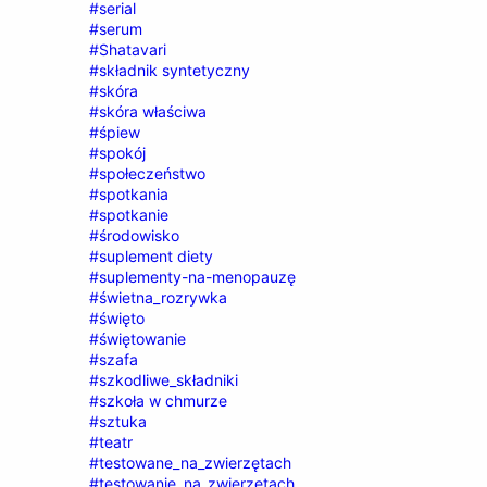
#serial
#serum
#Shatavari
#składnik syntetyczny
#skóra
#skóra właściwa
#śpiew
#spokój
#społeczeństwo
#spotkania
#spotkanie
#środowisko
#suplement diety
#suplementy-na-menopauzę
#świetna_rozrywka
#święto
#świętowanie
#szafa
#szkodliwe_składniki
#szkoła w chmurze
#sztuka
#teatr
#testowane_na_zwierzętach
#testowanie_na_zwierzętach