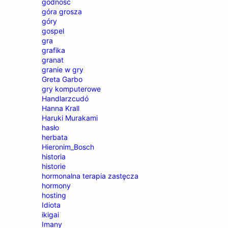
godność
góra grosza
góry
gospel
gra
grafika
granat
granie w gry
Greta Garbo
gry komputerowe
Handlarzcudó
Hanna Krall
Haruki Murakami
hasło
herbata
Hieronim_Bosch
historia
historie
hormonalna terapia zastęcza
hormony
hosting
Idiota
ikigai
Imany