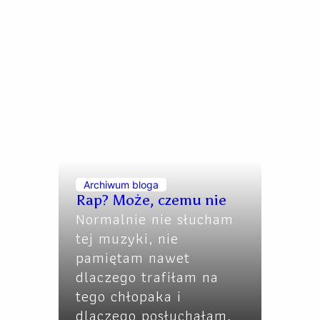
Archiwum bloga
Rap? Może, czemu nie
Normalnie nie słucham
tej muzyki, nie
pamiętam nawet
dlaczego trafiłam na
tego chłopaka i
dlaczego posłuchałam,