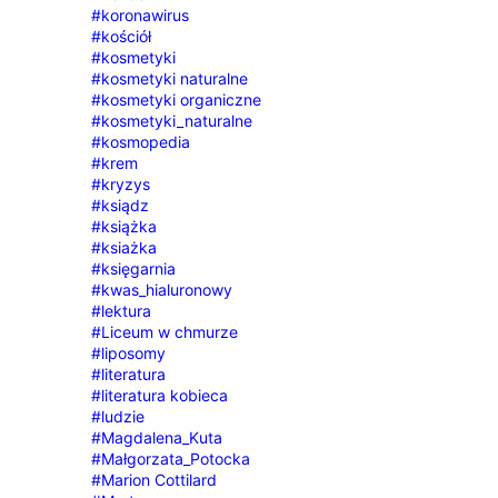
#koronawirus
#kościół
#kosmetyki
#kosmetyki naturalne
#kosmetyki organiczne
#kosmetyki_naturalne
#kosmopedia
#krem
#kryzys
#ksiądz
#książka
#ksiażka
#księgarnia
#kwas_hialuronowy
#lektura
#Liceum w chmurze
#liposomy
#literatura
#literatura kobieca
#ludzie
#Magdalena_Kuta
#Małgorzata_Potocka
#Marion Cottilard