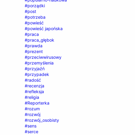
#porządki
#post
#potrzeba
#powieść
#powieść japońska
#praca
#praca_głębok
#prawda
#prezent
#przeciwwirusowy
#przemyślenia
#przyjaźń
#przypadek
#radość
#recenzja
#refleksja
#religia
#Reporterka
#rozum
#rozwój
#rozwój_osobisty
#sens
#serce