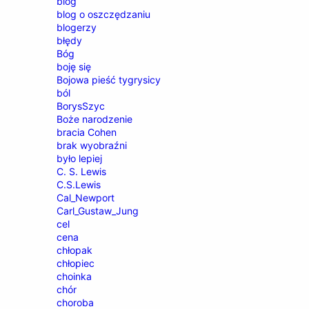
blog
blog o oszczędzaniu
blogerzy
błędy
Bóg
boję się
Bojowa pieść tygrysicy
ból
BorysSzyc
Boże narodzenie
bracia Cohen
brak wyobraźni
było lepiej
C. S. Lewis
C.S.Lewis
Cal_Newport
Carl_Gustaw_Jung
cel
cena
chłopak
chłopiec
choinka
chór
choroba