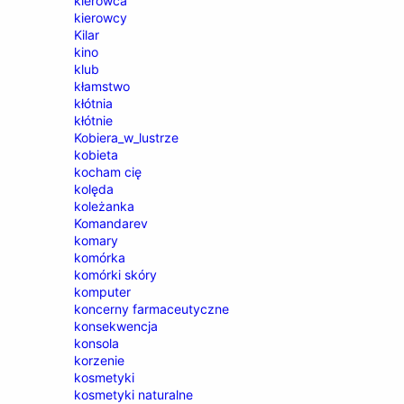
kierowca
kierowcy
Kilar
kino
klub
kłamstwo
kłótnia
kłótnie
Kobiera_w_lustrze
kobieta
kocham cię
kolęda
koleżanka
Komandarev
komary
komórka
komórki skóry
komputer
koncerny farmaceutyczne
konsekwencja
konsola
korzenie
kosmetyki
kosmetyki naturalne