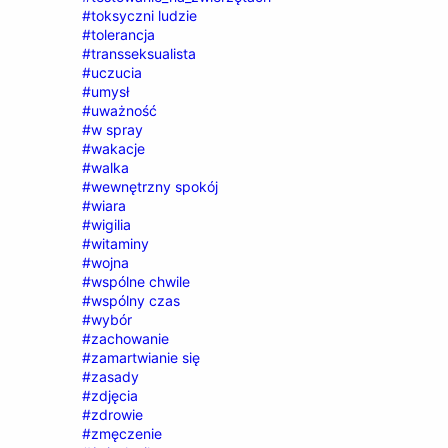
#toksyczni ludzie
#tolerancja
#transseksualista
#uczucia
#umysł
#uważność
#w spray
#wakacje
#walka
#wewnętrzny spokój
#wiara
#wigilia
#witaminy
#wojna
#wspólne chwile
#wspólny czas
#wybór
#zachowanie
#zamartwianie się
#zasady
#zdjęcia
#zdrowie
#zmęczenie