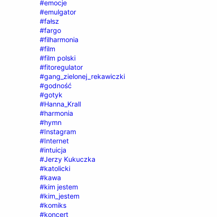
#emocje
#emulgator
#fałsz
#fargo
#filharmonia
#film
#film polski
#fitoregulator
#gang_zielonej_rekawiczki
#godność
#gotyk
#Hanna_Krall
#harmonia
#hymn
#Instagram
#Internet
#intuicja
#Jerzy Kukuczka
#katolicki
#kawa
#kim jestem
#kim_jestem
#komiks
#koncert