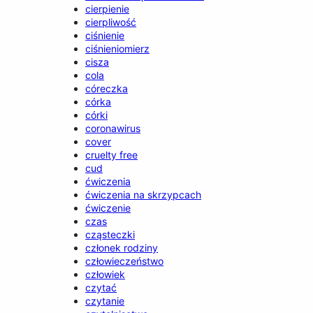
cierpienie
cierpliwość
ciśnienie
ciśnieniomierz
cisza
cola
córeczka
córka
córki
coronawirus
cover
cruelty free
cud
ćwiczenia
ćwiczenia na skrzypcach
ćwiczenie
czas
cząsteczki
członek rodziny
człowieczeństwo
człowiek
czytać
czytanie