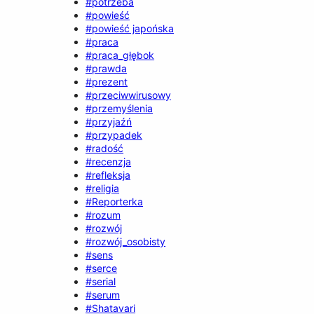
#potrzeba
#powieść
#powieść japońska
#praca
#praca_głębok
#prawda
#prezent
#przeciwwirusowy
#przemyślenia
#przyjaźń
#przypadek
#radość
#recenzja
#refleksja
#religia
#Reporterka
#rozum
#rozwój
#rozwój_osobisty
#sens
#serce
#serial
#serum
#Shatavari