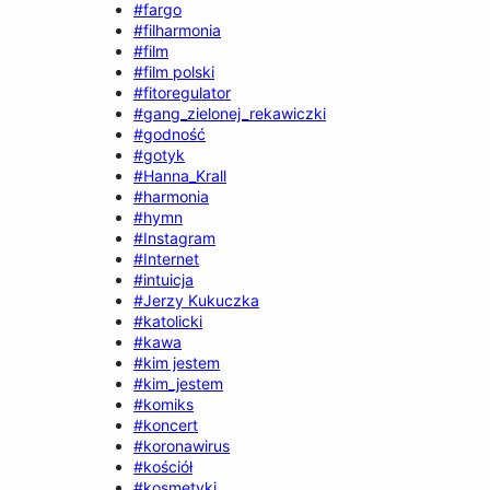
#fargo
#filharmonia
#film
#film polski
#fitoregulator
#gang_zielonej_rekawiczki
#godność
#gotyk
#Hanna_Krall
#harmonia
#hymn
#Instagram
#Internet
#intuicja
#Jerzy Kukuczka
#katolicki
#kawa
#kim jestem
#kim_jestem
#komiks
#koncert
#koronawirus
#kościół
#kosmetyki