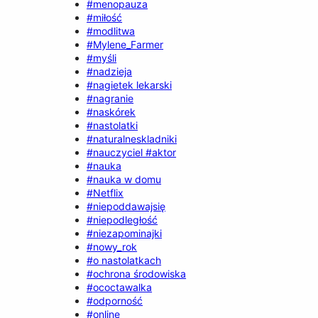
#menopauza
#miłość
#modlitwa
#Mylene_Farmer
#myśli
#nadzieja
#nagietek lekarski
#nagranie
#naskórek
#nastolatki
#naturalneskladniki
#nauczyciel #aktor
#nauka
#nauka w domu
#Netflix
#niepoddawajsię
#niepodległość
#niezapominajki
#nowy_rok
#o nastolatkach
#ochrona środowiska
#ococtawalka
#odporność
#online