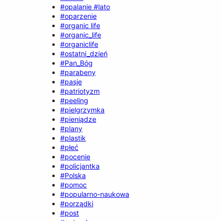
#opalanie #lato
#oparzenie
#organic life
#organic_life
#organiclife
#ostatni_dzień
#Pan_Bóg
#parabeny
#pasje
#patriotyzm
#peeling
#pielgrzymka
#pieniądze
#plany
#plastik
#płeć
#pocenie
#policjantka
#Polska
#pomoc
#popularno-naukowa
#porządki
#post