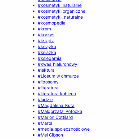
#kosmetyki naturalne
#kosmetyki organiczne
#kosmetyki_naturalne
#kosmopedia
#krem
#kryzys
#ksiądz
#książka
#ksiażka
#księgarnia
#kwas_hialuronowy
#lektura
#Liceum w chmurze
#liposomy
#literatura
#literatura kobieca
#ludzie
#Magdalena_Kuta
#Małgorzata_Potocka
#Marion Cottilard
#Marta
#media_społecznościowe
#Mel Gibson