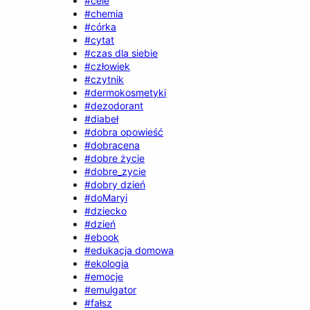
#cele
#chemia
#córka
#cytat
#czas dla siebie
#człowiek
#czytnik
#dermokosmetyki
#dezodorant
#diabeł
#dobra opowieść
#dobracena
#dobre życie
#dobre_zycie
#dobry dzień
#doMaryi
#dziecko
#dzień
#ebook
#edukacja domowa
#ekologia
#emocje
#emulgator
#fałsz