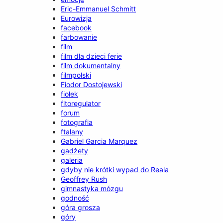
Eric-Emmanuel Schmitt
Eurowizja
facebook
farbowanie
film
film dla dzieci ferie
film dokumentalny
filmpolski
Fiodor Dostojewski
fiołek
fitoregulator
forum
fotografia
ftalany
Gabriel Garcia Marquez
gadżety
galeria
gdyby nie krótki wypad do Reala
Geoffrey Rush
gimnastyka mózgu
godność
góra grosza
góry