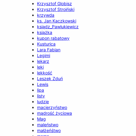
Krzysztof Globisz
Krzysztof Stroiński
krzywda
ks. Jan Kaczkowski
ksiądz_Pawlukiewicz
książka
kupon rabatowy
Kusturica
Lara Fabian
Legimi
lekarz
leki
lekkość
Leszek Zduń
Lewis
lipa
listy
ludzie
macierzyństwo
mądrość życiowa
Mag
maleństwo
małżeńśtwo