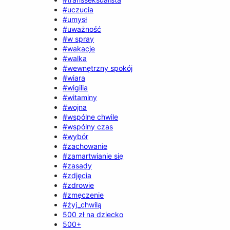
#uczucia
#umysł
#uważność
#w spray
#wakacje
#walka
#wewnętrzny spokój
#wiara
#wigilia
#witaminy
#wojna
#wspólne chwile
#wspólny czas
#wybór
#zachowanie
#zamartwianie się
#zasady
#zdjęcia
#zdrowie
#zmęczenie
#żyj_chwilą
500 zł na dziecko
500+