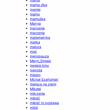
mama
mama dba
mamie
mamo
mamuśka
Maryja
marzenia
marzenie
matematyka
matka
matura
mąż
menopauza
Meryl_Streep
męskie kino
metoda
miasto
Michał Szafrański
miejsce na ziemi
Mikołaj
milczenie
miłość
miłość to postawa
miód