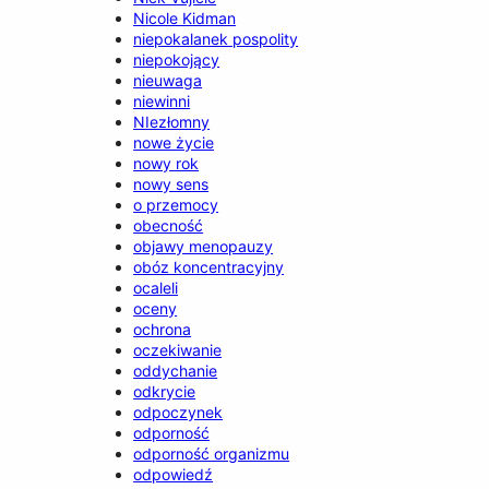
Nicole Kidman
niepokalanek pospolity
niepokojący
nieuwaga
niewinni
NIezłomny
nowe życie
nowy rok
nowy sens
o przemocy
obecność
objawy menopauzy
obóz koncentracyjny
ocaleli
oceny
ochrona
oczekiwanie
oddychanie
odkrycie
odpoczynek
odporność
odporność organizmu
odpowiedź