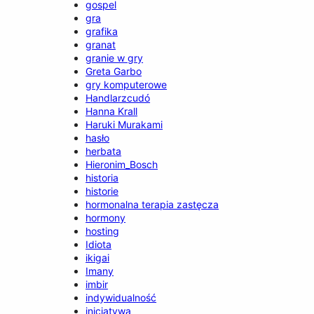
gospel
gra
grafika
granat
granie w gry
Greta Garbo
gry komputerowe
Handlarzcudó
Hanna Krall
Haruki Murakami
hasło
herbata
Hieronim_Bosch
historia
historie
hormonalna terapia zastęcza
hormony
hosting
Idiota
ikigai
Imany
imbir
indywidualność
inicjatywa