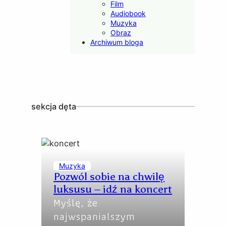
Film
Audiobook
Muzyka
Obraz
Archiwum bloga
sekcja dęta
Muzyka
Pozwól sobie na chwilę
luksusu – idź na koncert
Myślę, że
najwspanialszym