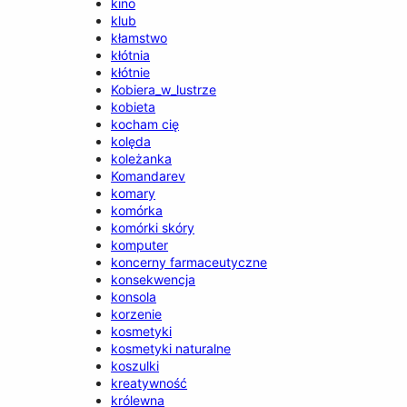
kino
klub
kłamstwo
kłótnia
kłótnie
Kobiera_w_lustrze
kobieta
kocham cię
kolęda
koleżanka
Komandarev
komary
komórka
komórki skóry
komputer
koncerny farmaceutyczne
konsekwencja
konsola
korzenie
kosmetyki
kosmetyki naturalne
koszulki
kreatywność
królewna