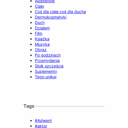
Audiobook
Ciało
Coś dla ciała coś dla ducha
Dermokosmetyki
Duch
Działam
Film
Książka
Muzyka
Obraz
Po godzinach
Przemyślenia
Słoik szczęścia
Suplementy
Tego unikaj
Tags
#Adwent
#aktor