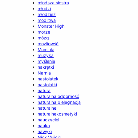
młodsza siostra
młodzi
młodzież
modlitwa
Monster High
morze
mózg
możliowść
Muminki
muzyka
myślenie
nakrętki
Narnia
nastolatek
nastolatki
natura
naturalna odporność
naturalna pielęgnacja
naturalne
naturalnekosmetyki
nauczyciel
nauka
nawyki
Nick Vujicic