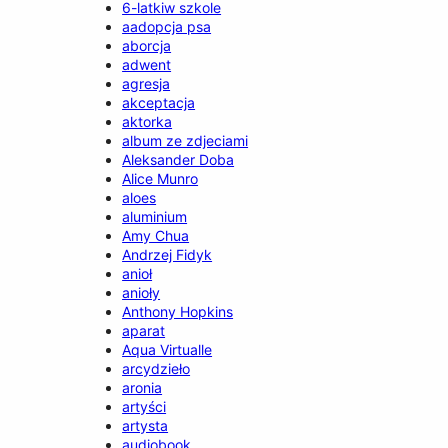
6-latkiw szkole
aadopcja psa
aborcja
adwent
agresja
akceptacja
aktorka
album ze zdjeciami
Aleksander Doba
Alice Munro
aloes
aluminium
Amy Chua
Andrzej Fidyk
anioł
anioły
Anthony Hopkins
aparat
Aqua Virtualle
arcydzieło
aronia
artyści
artysta
audiobook