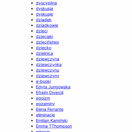
dyscyplina
dyskusja
dyskusje
dziadek
dziadkowie
dzieci
dzieciaki
dzieciństwo
dziecko
dzielnica
dziewczyna
dziewczynka
dziewczynu
dziewczyny
e-booki
Edyta Jungowska
Efraim Diveroli
egoizm
egzaminy
Elena Ferrante
eliminacje
Emilian Kamiński
Emma TThompson
emocje