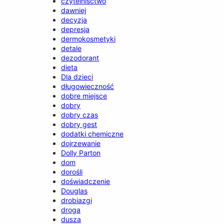
czytelnisctwo
dawniej
decyzja
depresja
dermokosmetyki
detale
dezodorant
dieta
Dla dzieci
długowieczność
dobre miejsce
dobry
dobry czas
dobry gest
dodatki chemiczne
dojrzewanie
Dolly Parton
dom
dorośli
doświadczenie
Douglas
drobiazgi
droga
dusza