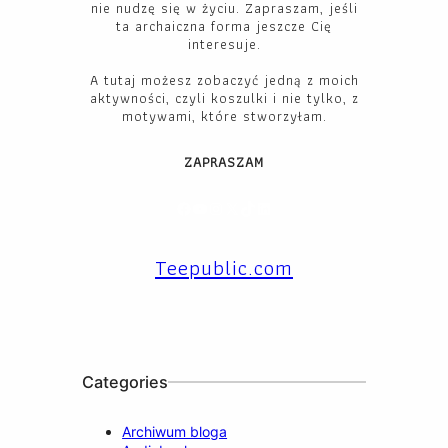
nie nudzę się w życiu. Zapraszam, jeśli
ta archaiczna forma jeszcze Cię
interesuje.
A tutaj możesz zobaczyć jedną z moich
aktywności, czyli koszulki i nie tylko, z
motywami, które stworzyłam.
ZAPRASZAM
Facebook
YouTube
Instagram
X
TikTok
LinkedIn
Teepublic.com
Categories
Archiwum bloga