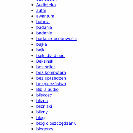
Audioteka
autor
awantura
babcia
badania
badanie
badanie_osobowości
bajka
bajki
bajki dla dzieci
Beksiński
bestseller
bez komputera
bez uprzedzeń
bezpieczństwo
Biblia audio
bliskość
blizna
bliźniaki
blizny
blog
blog o oszczędzaniu
blogerzy