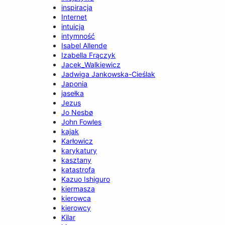
inspiracja
Internet
intuicja
intymność
Isabel Allende
Izabella Frączyk
Jacek_Walkiewicz
Jadwiga Jankowska-Cieślak
Japonia
jasełka
Jezus
Jo Nesbø
John Fowles
kajak
Karłowicz
karykatury
kasztany
katastrofa
Kazuo Ishiguro
kiermasza
kierowca
kierowcy
Kilar