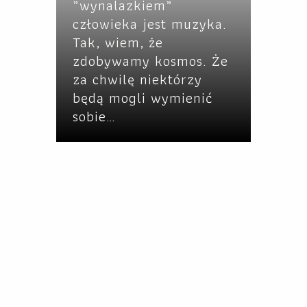
„wynalazkiem”
człowieka jest muzyka.
Tak, wiem, że
zdobywamy kosmos. Że
za chwilę niektórzy
będą mogli wymienić
sobie…