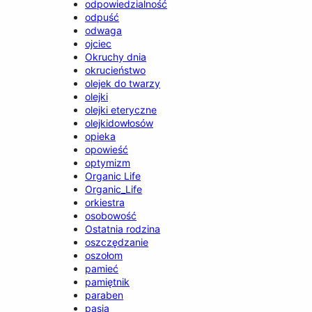
odpowiedzialność
odpuść
odwaga
ojciec
Okruchy dnia
okrucieństwo
olejek do twarzy
olejki
olejki eteryczne
olejkidowłosów
opieka
opowieść
optymizm
Organic Life
Organic_Life
orkiestra
osobowość
Ostatnia rodzina
oszczędzanie
oszołom
pamieć
pamiętnik
paraben
pasja