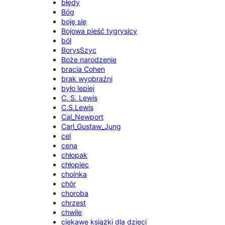
błędy
Bóg
boję się
Bojowa pieść tygrysicy
ból
BorysSzyc
Boże narodzenie
bracia Cohen
brak wyobraźni
było lepiej
C. S. Lewis
C.S.Lewis
Cal_Newport
Carl_Gustaw_Jung
cel
cena
chłopak
chłopiec
choinka
chór
choroba
chrzest
chwile
ciekawe książki dla dzieci