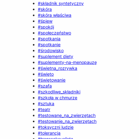
#składnik syntetyczny
#skóra
#skóra właściwa
#śpiew
#spokój
#społeczeństwo
#spotkania
#spotkanie
#środowisko
#suplement diety
#suplementy-na-menopauzę
#świetna_rozrywka
#święto
#świętowanie
#szafa
#szkodliwe_składniki
#szkoła w chmurze
#sztuka
#teatr
#testowane_na_zwierzętach
#testowanie_na_zwierzętach
#toksyczni ludzie
#tolerancja
#transseksualista