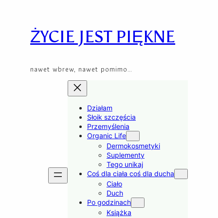
Skip
to
content
ŻYCIE JEST PIĘKNE
nawet wbrew, nawet pomimo…
Działam
Słoik szczęścia
Przemyślenia
Organic Life
Dermokosmetyki
Suplementy
Tego unikaj
Coś dla ciała coś dla ducha
Ciało
Duch
Po godzinach
Książka