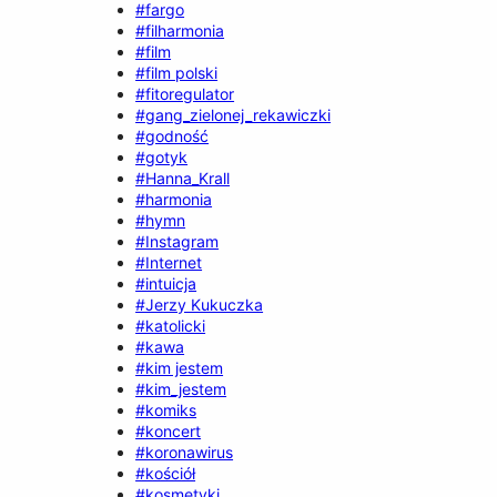
#fargo
#filharmonia
#film
#film polski
#fitoregulator
#gang_zielonej_rekawiczki
#godność
#gotyk
#Hanna_Krall
#harmonia
#hymn
#Instagram
#Internet
#intuicja
#Jerzy Kukuczka
#katolicki
#kawa
#kim jestem
#kim_jestem
#komiks
#koncert
#koronawirus
#kościół
#kosmetyki