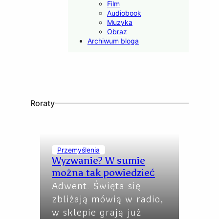
Film
Audiobook
Muzyka
Obraz
Archiwum bloga
Roraty
Przemyślenia
Wyzwanie? W sumie
można tak powiedzieć
Adwent. Święta się
zbliżają mówią w radio,
w sklepie grają już