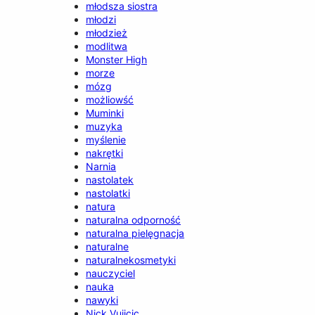
młodsza siostra
młodzi
młodzież
modlitwa
Monster High
morze
mózg
możliowść
Muminki
muzyka
myślenie
nakrętki
Narnia
nastolatek
nastolatki
natura
naturalna odporność
naturalna pielęgnacja
naturalne
naturalnekosmetyki
nauczyciel
nauka
nawyki
Nick Vujicic