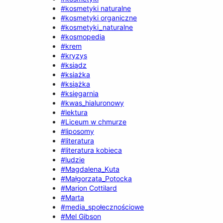
#kosmetyki naturalne
#kosmetyki organiczne
#kosmetyki_naturalne
#kosmopedia
#krem
#kryzys
#ksiądz
#ksiażka
#książka
#księgarnia
#kwas_hialuronowy
#lektura
#Liceum w chmurze
#liposomy
#literatura
#literatura kobieca
#ludzie
#Magdalena_Kuta
#Małgorzata_Potocka
#Marion Cottilard
#Marta
#media_społecznościowe
#Mel Gibson