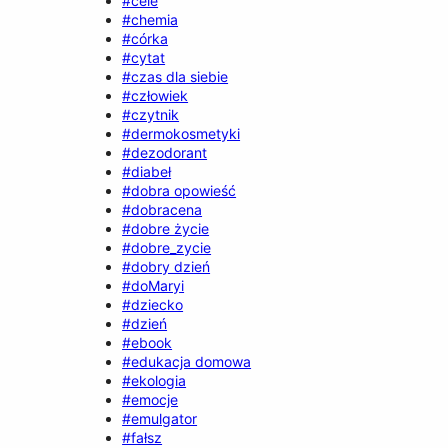
#cele
#chemia
#córka
#cytat
#czas dla siebie
#człowiek
#czytnik
#dermokosmetyki
#dezodorant
#diabeł
#dobra opowieść
#dobracena
#dobre życie
#dobre_zycie
#dobry dzień
#doMaryi
#dziecko
#dzień
#ebook
#edukacja domowa
#ekologia
#emocje
#emulgator
#fałsz