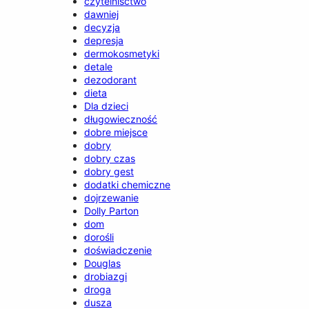
czytelnisctwo
dawniej
decyzja
depresja
dermokosmetyki
detale
dezodorant
dieta
Dla dzieci
długowieczność
dobre miejsce
dobry
dobry czas
dobry gest
dodatki chemiczne
dojrzewanie
Dolly Parton
dom
dorośli
doświadczenie
Douglas
drobiazgi
droga
dusza