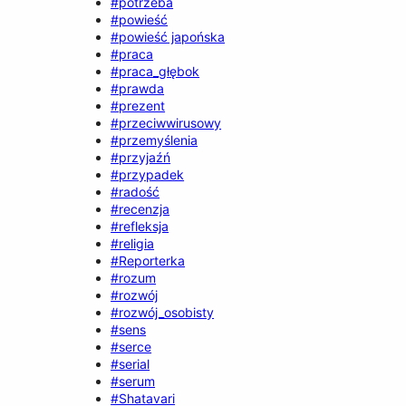
#potrzeba
#powieść
#powieść japońska
#praca
#praca_głębok
#prawda
#prezent
#przeciwwirusowy
#przemyślenia
#przyjaźń
#przypadek
#radość
#recenzja
#refleksja
#religia
#Reporterka
#rozum
#rozwój
#rozwój_osobisty
#sens
#serce
#serial
#serum
#Shatavari