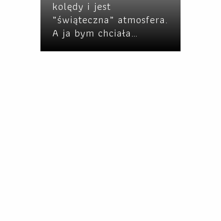
kolędy i jest
„świąteczna” atmosfera.
A ja bym chciała…