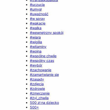
#uczucia
#umysł
#uważność
#w spray
#wakacje
#walka
#wewnętrzny spokój
#wiara
#wigilia
#witaminy
#wojna
#wspólne chwile
#wspólny czas
#wybór
#zachowanie
#zamartwianie się
#zasady
#zdjęcia
#zdrowie
#zmęczenie
#żyj_chwilą
500 zł na dziecko
500+