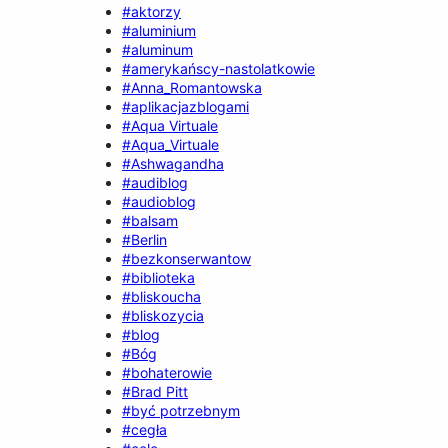
#aktorzy
#aluminium
#aluminum
#amerykańscy-nastolatkowie
#Anna_Romantowska
#aplikacjazblogami
#Aqua Virtuale
#Aqua_Virtuale
#Ashwagandha
#audiblog
#audioblog
#balsam
#Berlin
#bezkonserwantow
#biblioteka
#bliskoucha
#bliskozycia
#blog
#Bóg
#bohaterowie
#Brad Pitt
#być potrzebnym
#cegła