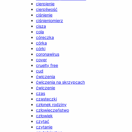
cierpienie
cierpliwość
ciśnienie
ciśnieniomierz
cisza
cola
córeczka
córka
córki
coronawirus
cover
cruelty free
cud
ćwiczenia
ćwiczenia na skrzypcach
ćwiczenie
czas
cząsteczki
członek rodziny
człowieczeństwo
człowiek
czytać
czytanie