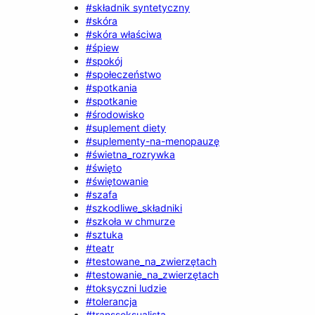
#składnik syntetyczny
#skóra
#skóra właściwa
#śpiew
#spokój
#społeczeństwo
#spotkania
#spotkanie
#środowisko
#suplement diety
#suplementy-na-menopauzę
#świetna_rozrywka
#święto
#świętowanie
#szafa
#szkodliwe_składniki
#szkoła w chmurze
#sztuka
#teatr
#testowane_na_zwierzętach
#testowanie_na_zwierzętach
#toksyczni ludzie
#tolerancja
#transseksualista