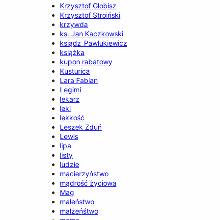
Krzysztof Globisz
Krzysztof Stroiński
krzywda
ks. Jan Kaczkowski
ksiądz_Pawlukiewicz
książka
kupon rabatowy
Kusturica
Lara Fabian
Legimi
lekarz
leki
lekkość
Leszek Zduń
Lewis
lipa
listy
ludzie
macierzyństwo
mądrość życiowa
Mag
maleństwo
małżeńśtwo