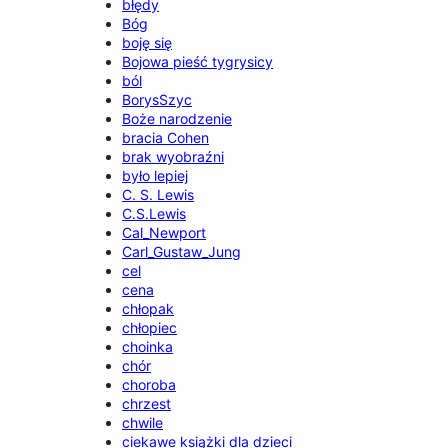
błędy
Bóg
boję się
Bojowa pieść tygrysicy
ból
BorysSzyc
Boże narodzenie
bracia Cohen
brak wyobraźni
było lepiej
C. S. Lewis
C.S.Lewis
Cal_Newport
Carl_Gustaw_Jung
cel
cena
chłopak
chłopiec
choinka
chór
choroba
chrzest
chwile
ciekawe książki dla dzieci