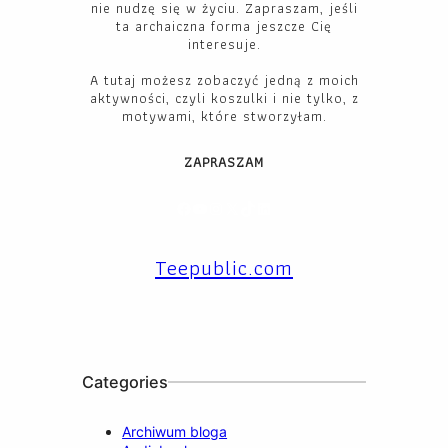
nie nudzę się w życiu. Zapraszam, jeśli
ta archaiczna forma jeszcze Cię
interesuje.
A tutaj możesz zobaczyć jedną z moich
aktywności, czyli koszulki i nie tylko, z
motywami, które stworzyłam.
ZAPRASZAM
Facebook
YouTube
Instagram
X
TikTok
LinkedIn
Teepublic.com
Categories
Archiwum bloga