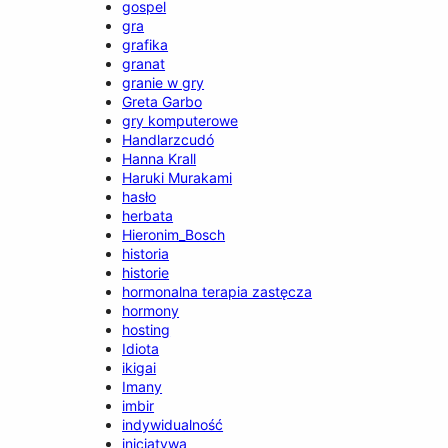
gospel
gra
grafika
granat
granie w gry
Greta Garbo
gry komputerowe
Handlarzcudó
Hanna Krall
Haruki Murakami
hasło
herbata
Hieronim_Bosch
historia
historie
hormonalna terapia zastęcza
hormony
hosting
Idiota
ikigai
Imany
imbir
indywidualność
inicjatywa