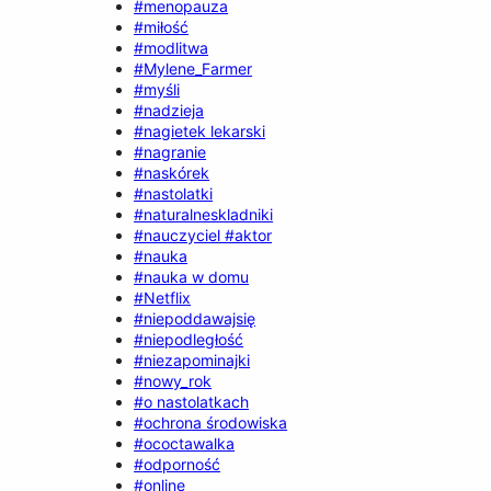
#menopauza
#miłość
#modlitwa
#Mylene_Farmer
#myśli
#nadzieja
#nagietek lekarski
#nagranie
#naskórek
#nastolatki
#naturalneskladniki
#nauczyciel #aktor
#nauka
#nauka w domu
#Netflix
#niepoddawajsię
#niepodległość
#niezapominajki
#nowy_rok
#o nastolatkach
#ochrona środowiska
#ococtawalka
#odporność
#online