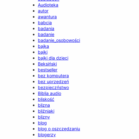
Audioteka
autor
awantura
babcia
badania
badanie
badanie_osobowości
bajka
bajki
bajki dla dzieci
Beksiński
bestseller
bez komputera
bez uprzedzeń
bezpieczństwo
Biblia audio
bliskość
blizna
bliźniaki
blizny
blog
blog o oszczędzaniu
blogerzy