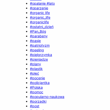
#opalanie #lato
#oparzenie
#organic life
#organic_life
#organiclife
#ostatni_dzień
#Pan_Bóg
#parabeny
#pasje
#patriotyzm
#peeling
#pielgrzymka
#pieniądze
#plany
#plastik
#płeć
#pocenie
#policjantka
#Polska
#pomoc
#popularno-naukowa
#porządki
#post