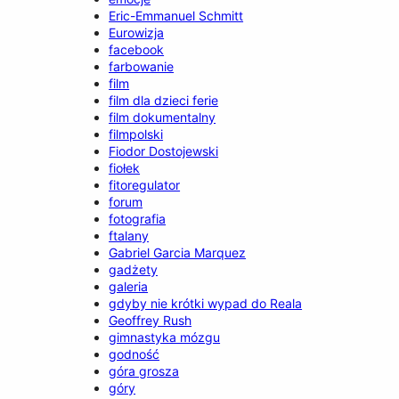
Eric-Emmanuel Schmitt
Eurowizja
facebook
farbowanie
film
film dla dzieci ferie
film dokumentalny
filmpolski
Fiodor Dostojewski
fiołek
fitoregulator
forum
fotografia
ftalany
Gabriel Garcia Marquez
gadżety
galeria
gdyby nie krótki wypad do Reala
Geoffrey Rush
gimnastyka mózgu
godność
góra grosza
góry