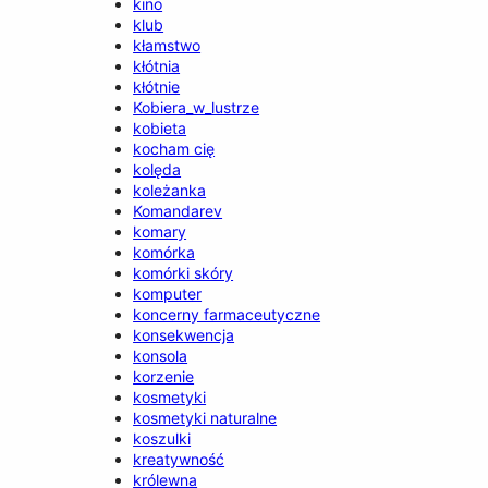
kino
klub
kłamstwo
kłótnia
kłótnie
Kobiera_w_lustrze
kobieta
kocham cię
kolęda
koleżanka
Komandarev
komary
komórka
komórki skóry
komputer
koncerny farmaceutyczne
konsekwencja
konsola
korzenie
kosmetyki
kosmetyki naturalne
koszulki
kreatywność
królewna