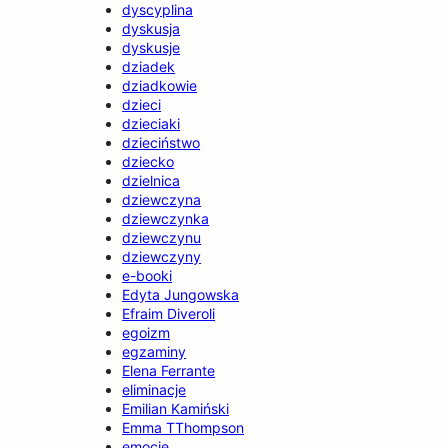
dyscyplina
dyskusja
dyskusje
dziadek
dziadkowie
dzieci
dzieciaki
dzieciństwo
dziecko
dzielnica
dziewczyna
dziewczynka
dziewczynu
dziewczyny
e-booki
Edyta Jungowska
Efraim Diveroli
egoizm
egzaminy
Elena Ferrante
eliminacje
Emilian Kamiński
Emma TThompson
emocje