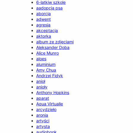
6-latkiw szkole
aadopcja psa
aborcja
adwent
agresja
akceptacja
aktorka
album ze zdjeciami
Aleksander Doba
Alice Munro
aloes
aluminium
Amy Chua
Andrzej Fidyk
anioł
anioły
Anthony Hopkins
aparat
Aqua Virtualle
arcydzieło
aronia
artyści
artysta
audiobook