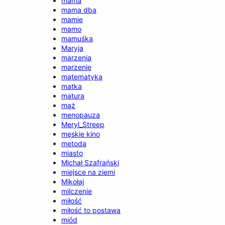
mama
mama dba
mamie
mamo
mamuśka
Maryja
marzenia
marzenie
matematyka
matka
matura
mąż
menopauza
Meryl_Streep
męskie kino
metoda
miasto
Michał Szafrański
miejsce na ziemi
Mikołaj
milczenie
miłość
miłość to postawa
miód