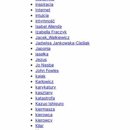
inspiracja
Internet
intuicja
intymność
Isabel Allende
Izabella Frączyk
Jacek_Walkiewicz
Jadwiga Jankowska-Cieślak
Japonia
jasełka
Jezus
Jo Nesbø
John Fowles
kajak
Karłowicz
karykatury
kasztany
katastrofa
Kazuo Ishiguro
kiermasza
kierowca
kierowcy
Kilar