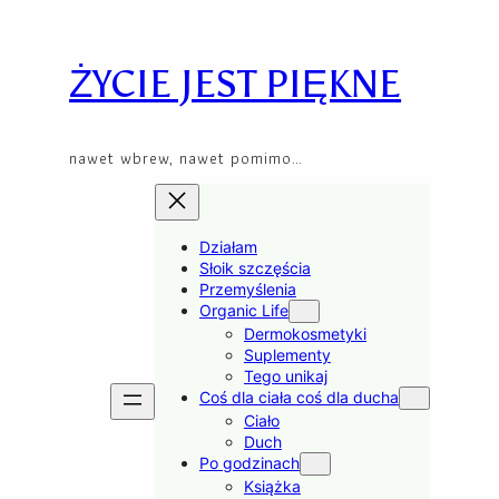
Skip
to
content
ŻYCIE JEST PIĘKNE
nawet wbrew, nawet pomimo…
Działam
Słoik szczęścia
Przemyślenia
Organic Life
Dermokosmetyki
Suplementy
Tego unikaj
Coś dla ciała coś dla ducha
Ciało
Duch
Po godzinach
Książka