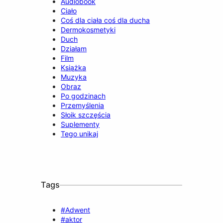
Audiobook
Ciało
Coś dla ciała coś dla ducha
Dermokosmetyki
Duch
Działam
Film
Książka
Muzyka
Obraz
Po godzinach
Przemyślenia
Słoik szczęścia
Suplementy
Tego unikaj
Tags
#Adwent
#aktor