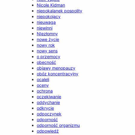
Nicole Kidman
niepokalanek pospolity
niepokojący
nieuwaga
niewinni
NIezłomny
nowe życie
nowy rok
nowy sens
o przemocy
obecność
objawy menopauzy
obóz koncentracyjny
ocaleli
oceny
ochrona
oczekiwanie
oddychanie
odkrycie
odpoczynek
odporność
odporność organizmu
odpowiedź