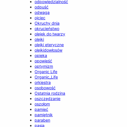
odpowiedzialność
odpuść
odwaga
ojciec
Okruchy dnia
okrucieństwo
olejek do twarzy
olejki
olejki eteryczne
olejkidowłosów
opieka
opowieść
optymizm
Organic Life
Organic_Life
orkiestra
osobowość
Ostatnia rodzina
oszczędzanie
oszołom
pamieć
pamiętnik
paraben
pasja