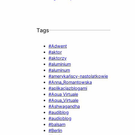
Tags
#Adwent
#aktor
#aktorzy
#aluminium
#aluminum
#amerykańscy-nastolatkowie
#Anna_Romantowska
#aplikacjazblogami
#Aqua Virtuale
#Aqua_Virtuale
#Ashwagandha
#audiblog
#audioblog
#balsam
#Berlin