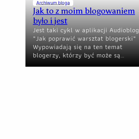
Archiwum bloga
Jak to z moim blogowaniem
było i jest
Jest taki cykl w aplikacji Audioblo
„Jak poprawić warsztat blogerski”
Wypowiadają się na ten temat
blogerzy, którzy być może są…