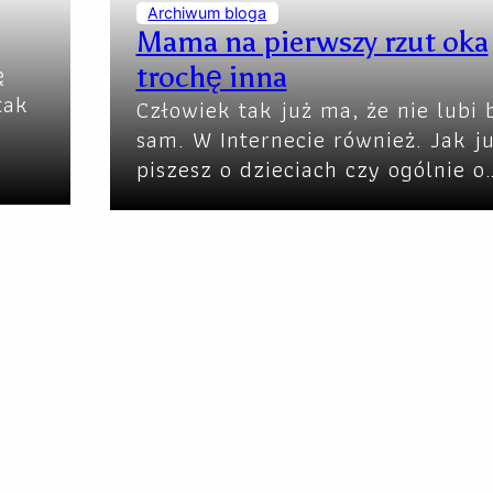
Archiwum bloga
Mama na pierwszy rzut oka
ę
trochę inna
tak
Człowiek tak już ma, że nie lubi 
sam. W Internecie również. Jak j
piszesz o dzieciach czy ogólnie o