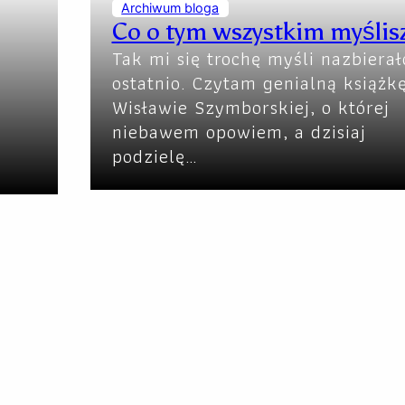
Archiwum bloga
Co o tym wszystkim myślis
Tak mi się trochę myśli nazbierał
ostatnio. Czytam genialną książk
g
Wisławie Szymborskiej, o której
niebawem opowiem, a dzisiaj
podzielę…