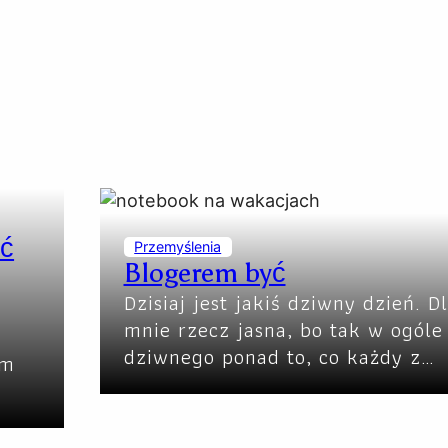
ść
Przemyślenia
Blogerem być
Dzisiaj jest jakiś dziwny dzień. D
mnie rzecz jasna, bo tak w ogóle 
dziwnego ponad to, co każdy z…
am