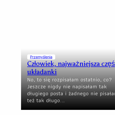
Przemyślenia
Człowiek, najważniejsza czę
układanki
No, to się rozpisałam ostatnio, co?
Jeszcze nigdy nie napisałam tak
długiego posta i żadnego nie pisał
też tak długo.…