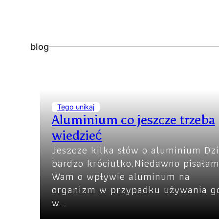
blog
Tego unikaj
Aluminium co jeszcze trzeba
wiedzieć
Jeszcze kilka słów o aluminium Dzi
bardzo króciutko.Niedawno pisała
Wam o wpływie aluminum na
organizm w przypadku używania g
w…