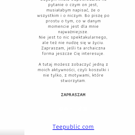
pytanie o czym on jest,
musiałabym napisać, że o
wszystkim i o niczym. Bo piszę po
prostu o tym, co w danym
momencie jest dla mnie
najważniejsze.
Nie jest to nic spektakularnego,
ale też nie nudzę się w życiu.
Zapraszam, jeśli ta archaiczna
forma jeszcze Cię interesuje.
A tutaj możesz zobaczyć jedną z
moich aktywności, czyli koszulki i
nie tylko, z motywami, które
stworzyłam.
ZAPRASZAM
Facebook
YouTube
Instagram
X
TikTok
LinkedIn
Teepublic.com