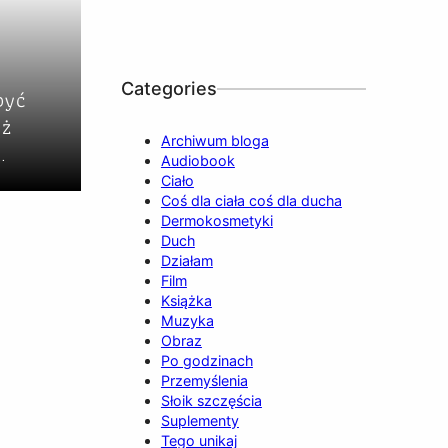
Categories
być
uż
Archiwum bloga
…
Audiobook
Ciało
Coś dla ciała coś dla ducha
Dermokosmetyki
Duch
Działam
Film
Książka
Muzyka
Obraz
Po godzinach
Przemyślenia
Słoik szczęścia
Suplementy
Tego unikaj