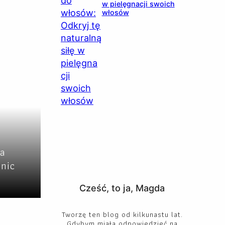
w pielęgnacji swoich
włosów
la
nic
Cześć, to ja, Magda
Tworzę ten blog od kilkunastu lat.
Gdybym miała odpowiedzieć na