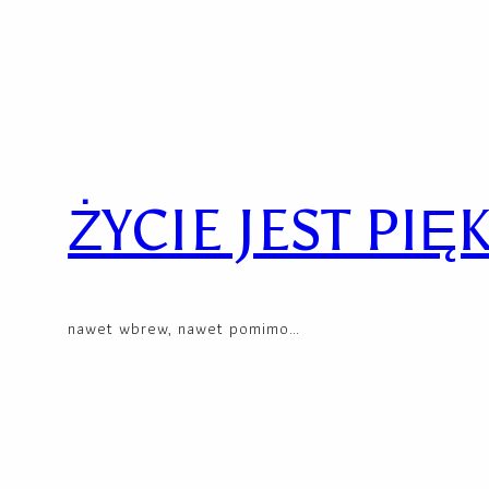
Skip
to
content
ŻYCIE JEST PIĘ
nawet wbrew, nawet pomimo…