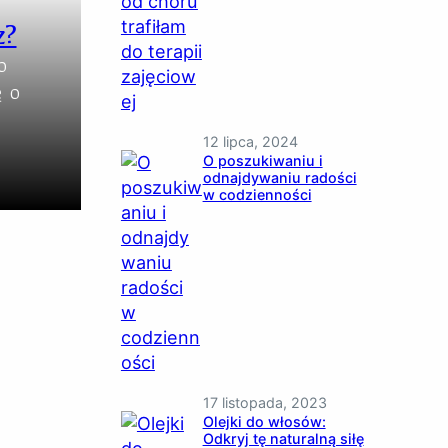
z?
o
ę o
12 lipca, 2024
O poszukiwaniu i
odnajdywaniu radości
w codzienności
17 listopada, 2023
Olejki do włosów:
Odkryj tę naturalną siłę