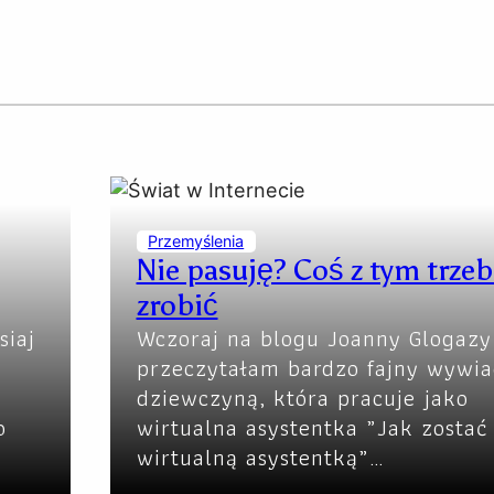
Przemyślenia
Nie pasuję? Coś z tym trzeb
zrobić
siaj
Wczoraj na blogu Joanny Glogazy
m
przeczytałam bardzo fajny wywia
dziewczyną, która pracuje jako
o
wirtualna asystentka „Jak zostać
wirtualną asystentką”…