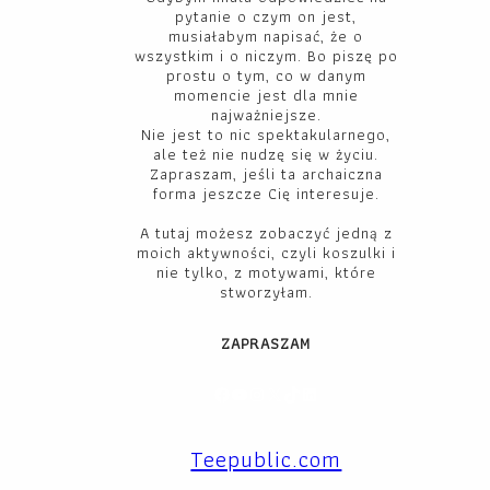
pytanie o czym on jest,
musiałabym napisać, że o
wszystkim i o niczym. Bo piszę po
prostu o tym, co w danym
momencie jest dla mnie
najważniejsze.
Nie jest to nic spektakularnego,
ale też nie nudzę się w życiu.
Zapraszam, jeśli ta archaiczna
forma jeszcze Cię interesuje.
A tutaj możesz zobaczyć jedną z
moich aktywności, czyli koszulki i
nie tylko, z motywami, które
stworzyłam.
ZAPRASZAM
Facebook
YouTube
Instagram
X
TikTok
LinkedIn
Teepublic.com