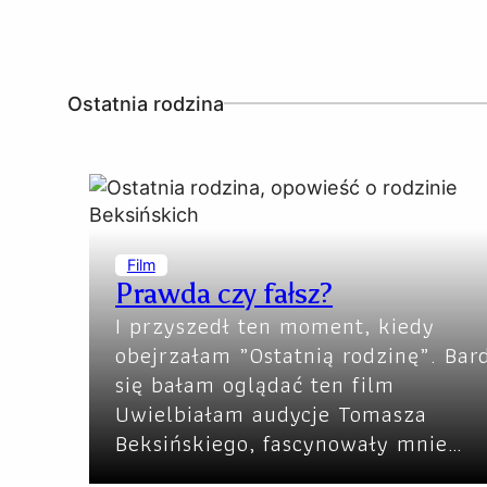
Ostatnia rodzina
Film
Prawda czy fałsz?
I przyszedł ten moment, kiedy
obejrzałam „Ostatnią rodzinę„. Bar
się bałam oglądać ten film
Uwielbiałam audycje Tomasza
Beksińskiego, fascynowały mnie…