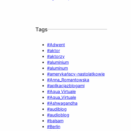
Tags
#Adwent
#aktor
#aktorzy
#aluminium
#aluminum
#amerykańscy-nastolatkowie
#Anna_Romantowska
#aplikacjazblogami
#Aqua Virtuale
#Aqua_Virtuale
#Ashwagandha
#audiblog
#audioblog
#balsam
#Berlin