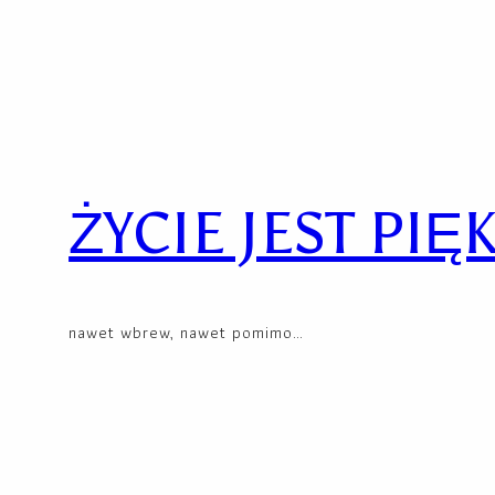
Skip
to
content
ŻYCIE JEST PIĘ
nawet wbrew, nawet pomimo…