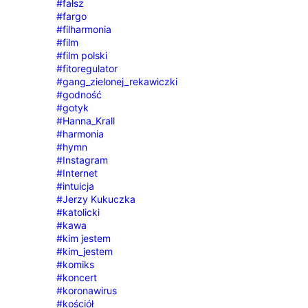
#fałsz
#fargo
#filharmonia
#film
#film polski
#fitoregulator
#gang_zielonej_rekawiczki
#godność
#gotyk
#Hanna_Krall
#harmonia
#hymn
#Instagram
#Internet
#intuicja
#Jerzy Kukuczka
#katolicki
#kawa
#kim jestem
#kim_jestem
#komiks
#koncert
#koronawirus
#kościół