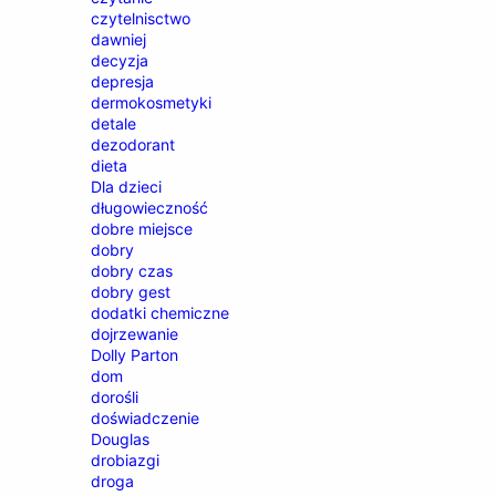
czytelnisctwo
dawniej
decyzja
depresja
dermokosmetyki
detale
dezodorant
dieta
Dla dzieci
długowieczność
dobre miejsce
dobry
dobry czas
dobry gest
dodatki chemiczne
dojrzewanie
Dolly Parton
dom
dorośli
doświadczenie
Douglas
drobiazgi
droga