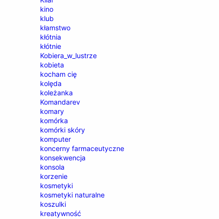
kino
klub
kłamstwo
kłótnia
kłótnie
Kobiera_w_lustrze
kobieta
kocham cię
kolęda
koleżanka
Komandarev
komary
komórka
komórki skóry
komputer
koncerny farmaceutyczne
konsekwencja
konsola
korzenie
kosmetyki
kosmetyki naturalne
koszulki
kreatywność