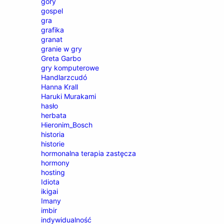
góry
gospel
gra
grafika
granat
granie w gry
Greta Garbo
gry komputerowe
Handlarzcudó
Hanna Krall
Haruki Murakami
hasło
herbata
Hieronim_Bosch
historia
historie
hormonalna terapia zastęcza
hormony
hosting
Idiota
ikigai
Imany
imbir
indywidualność