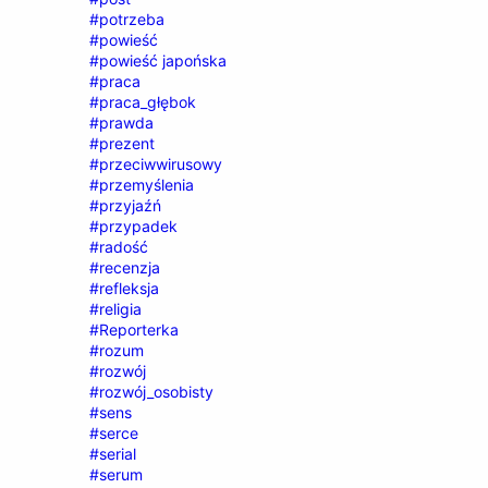
#potrzeba
#powieść
#powieść japońska
#praca
#praca_głębok
#prawda
#prezent
#przeciwwirusowy
#przemyślenia
#przyjaźń
#przypadek
#radość
#recenzja
#refleksja
#religia
#Reporterka
#rozum
#rozwój
#rozwój_osobisty
#sens
#serce
#serial
#serum