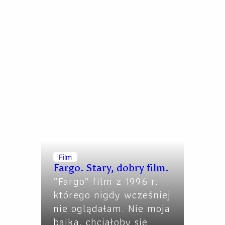
Film
Fargo. Stary, dobry film.
„Fargo” film z 1996 r.
którego nigdy wcześniej
nie oglądałam. Nie moja
bajka, chciałoby sie