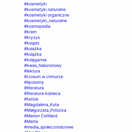
#kosmetyki
#kosmetyki naturalne
#kosmetyki organiczne
#kosmetyki_naturalne
#kosmopedia
#krem
#kryzys
#ksiądz
#ksiażka
#książka
#księgarnia
#kwas_hialuronowy
#lektura
#Liceum w chmurze
#liposomy
#literatura
#literatura kobieca
#ludzie
#Magdalena_Kuta
#Małgorzata_Potocka
#Marion Cottilard
#Marta
#media_społecznościowe