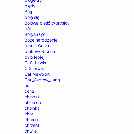
blogerzy
błędy
Bóg
boję się
Bojowa pieść tygrysicy
ból
BorysSzyc
Boże narodzenie
bracia Cohen
brak wyobraźni
było lepiej
C. S. Lewis
C.S.Lewis
Cal_Newport
Carl_Gustaw_Jung
cel
cena
chłopak
chłopiec
choinka
chór
choroba
chrzest
chwile