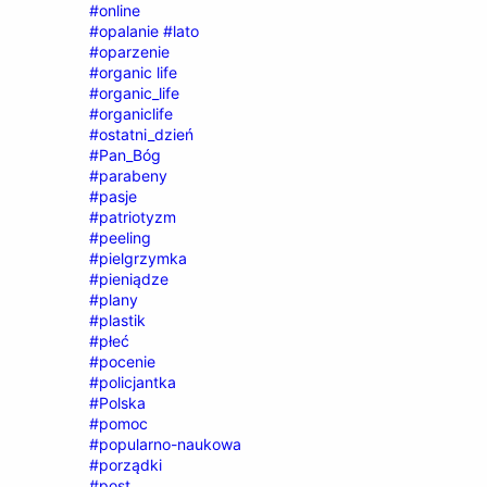
#online
#opalanie #lato
#oparzenie
#organic life
#organic_life
#organiclife
#ostatni_dzień
#Pan_Bóg
#parabeny
#pasje
#patriotyzm
#peeling
#pielgrzymka
#pieniądze
#plany
#plastik
#płeć
#pocenie
#policjantka
#Polska
#pomoc
#popularno-naukowa
#porządki
#post