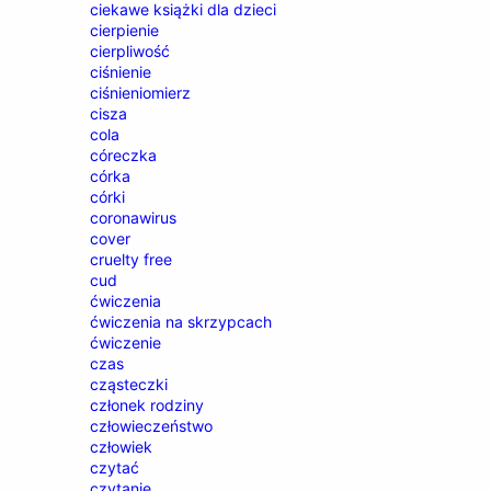
ciekawe książki dla dzieci
cierpienie
cierpliwość
ciśnienie
ciśnieniomierz
cisza
cola
córeczka
córka
córki
coronawirus
cover
cruelty free
cud
ćwiczenia
ćwiczenia na skrzypcach
ćwiczenie
czas
cząsteczki
członek rodziny
człowieczeństwo
człowiek
czytać
czytanie