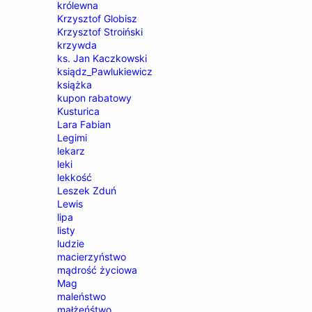
królewna
Krzysztof Globisz
Krzysztof Stroiński
krzywda
ks. Jan Kaczkowski
ksiądz_Pawlukiewicz
książka
kupon rabatowy
Kusturica
Lara Fabian
Legimi
lekarz
leki
lekkość
Leszek Zduń
Lewis
lipa
listy
ludzie
macierzyństwo
mądrość życiowa
Mag
maleństwo
małżeńśtwo