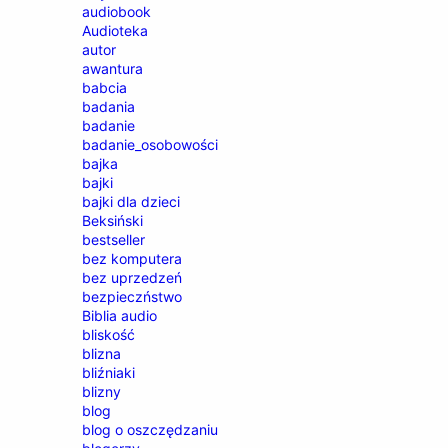
audiobook
Audioteka
autor
awantura
babcia
badania
badanie
badanie_osobowości
bajka
bajki
bajki dla dzieci
Beksiński
bestseller
bez komputera
bez uprzedzeń
bezpieczństwo
Biblia audio
bliskość
blizna
bliźniaki
blizny
blog
blog o oszczędzaniu