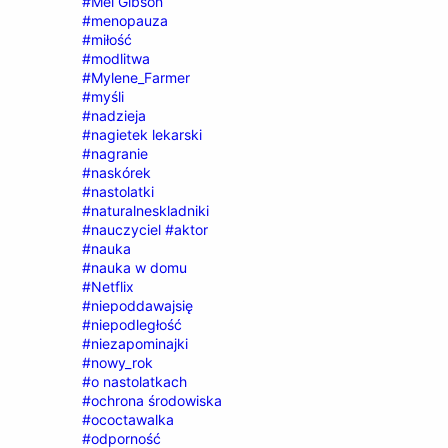
#Mel Gibson
#menopauza
#miłość
#modlitwa
#Mylene_Farmer
#myśli
#nadzieja
#nagietek lekarski
#nagranie
#naskórek
#nastolatki
#naturalneskladniki
#nauczyciel #aktor
#nauka
#nauka w domu
#Netflix
#niepoddawajsię
#niepodległość
#niezapominajki
#nowy_rok
#o nastolatkach
#ochrona środowiska
#ococtawalka
#odporność