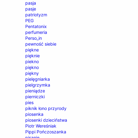
pasja
pasje
patriotyzm
PEG
Pentatonix
perfumeria
Perso_in
pewność siebie
piękne
pięknie
piekno
piękno
piękny
pielęgniarka
pielgrzymka
pieniądze
pierniczki
pies
piknik łono przyrody
piosenka
piosenki dzieciństwa
Piotr Wereśniak
Pippi Pończoszanka
pisanie