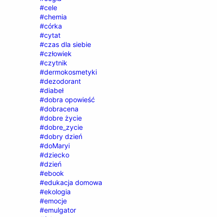
#cele
#chemia
#córka
#cytat
#czas dla siebie
#człowiek
#czytnik
#dermokosmetyki
#dezodorant
#diabeł
#dobra opowieść
#dobracena
#dobre życie
#dobre_zycie
#dobry dzień
#doMaryi
#dziecko
#dzień
#ebook
#edukacja domowa
#ekologia
#emocje
#emulgator