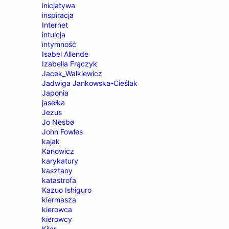
inicjatywa
inspiracja
Internet
intuicja
intymność
Isabel Allende
Izabella Frączyk
Jacek_Walkiewicz
Jadwiga Jankowska-Cieślak
Japonia
jasełka
Jezus
Jo Nesbø
John Fowles
kajak
Karłowicz
karykatury
kasztany
katastrofa
Kazuo Ishiguro
kiermasza
kierowca
kierowcy
Kilar