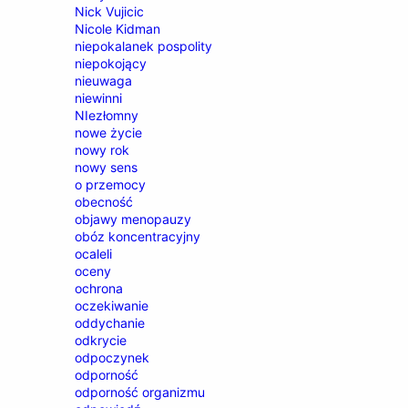
Nick Vujicic
Nicole Kidman
niepokalanek pospolity
niepokojący
nieuwaga
niewinni
NIezłomny
nowe życie
nowy rok
nowy sens
o przemocy
obecność
objawy menopauzy
obóz koncentracyjny
ocaleli
oceny
ochrona
oczekiwanie
oddychanie
odkrycie
odpoczynek
odporność
odporność organizmu