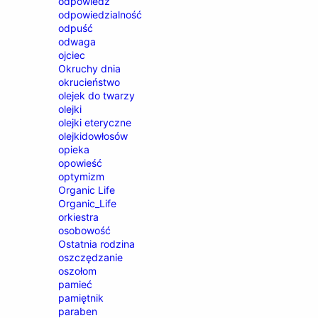
odpowiedź
odpowiedzialność
odpuść
odwaga
ojciec
Okruchy dnia
okrucieństwo
olejek do twarzy
olejki
olejki eteryczne
olejkidowłosów
opieka
opowieść
optymizm
Organic Life
Organic_Life
orkiestra
osobowość
Ostatnia rodzina
oszczędzanie
oszołom
pamieć
pamiętnik
paraben