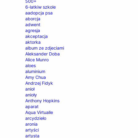
500+
6-latkiw szkole
aadopcja psa
aborcja
adwent
agresja
akceptacja
aktorka
album ze zdjeciami
Aleksander Doba
Alice Munro
aloes
aluminium
Amy Chua
Andrzej Fidyk
anioł
anioły
Anthony Hopkins
aparat
Aqua Virtualle
arcydzieło
aronia
artyści
artysta