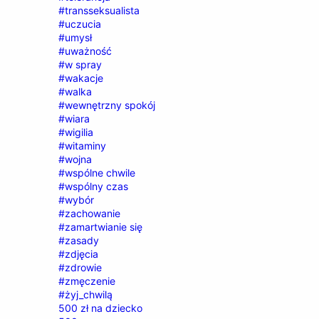
#transseksualista
#uczucia
#umysł
#uważność
#w spray
#wakacje
#walka
#wewnętrzny spokój
#wiara
#wigilia
#witaminy
#wojna
#wspólne chwile
#wspólny czas
#wybór
#zachowanie
#zamartwianie się
#zasady
#zdjęcia
#zdrowie
#zmęczenie
#żyj_chwilą
500 zł na dziecko