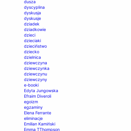
dusza
dyscyplina
dyskusja
dyskusje
dziadek
dziadkowie
dzieci
dzieciaki
dzieciństwo
dziecko
dzielnica
dziewczyna
dziewczynka
dziewczynu
dziewczyny
e-booki
Edyta Jungowska
Efraim Diveroli
egoizm
egzaminy
Elena Ferrante
eliminacje
Emilian Kamiński
Emma TThompson