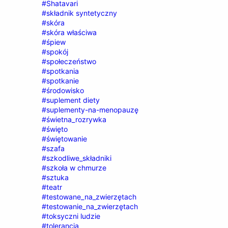
#Shatavari
#składnik syntetyczny
#skóra
#skóra właściwa
#śpiew
#spokój
#społeczeństwo
#spotkania
#spotkanie
#środowisko
#suplement diety
#suplementy-na-menopauzę
#świetna_rozrywka
#święto
#świętowanie
#szafa
#szkodliwe_składniki
#szkoła w chmurze
#sztuka
#teatr
#testowane_na_zwierzętach
#testowanie_na_zwierzętach
#toksyczni ludzie
#tolerancja