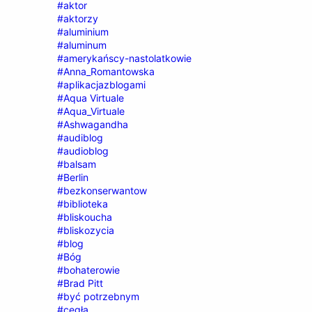
#aktor
#aktorzy
#aluminium
#aluminum
#amerykańscy-nastolatkowie
#Anna_Romantowska
#aplikacjazblogami
#Aqua Virtuale
#Aqua_Virtuale
#Ashwagandha
#audiblog
#audioblog
#balsam
#Berlin
#bezkonserwantow
#biblioteka
#bliskoucha
#bliskozycia
#blog
#Bóg
#bohaterowie
#Brad Pitt
#być potrzebnym
#cegła