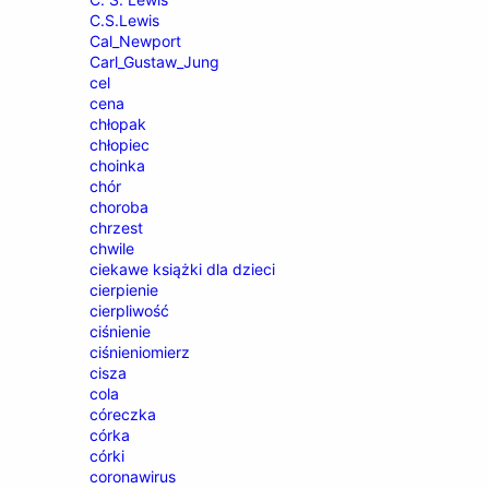
C.S.Lewis
Cal_Newport
Carl_Gustaw_Jung
cel
cena
chłopak
chłopiec
choinka
chór
choroba
chrzest
chwile
ciekawe książki dla dzieci
cierpienie
cierpliwość
ciśnienie
ciśnieniomierz
cisza
cola
córeczka
córka
córki
coronawirus