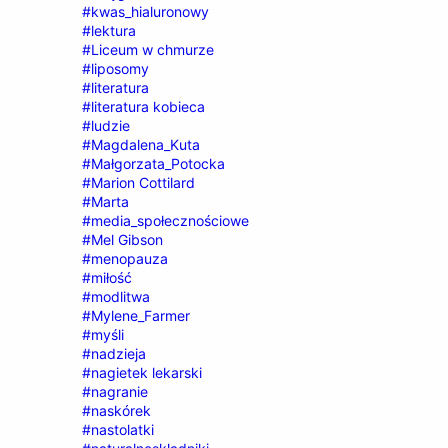
#kwas_hialuronowy
#lektura
#Liceum w chmurze
#liposomy
#literatura
#literatura kobieca
#ludzie
#Magdalena_Kuta
#Małgorzata_Potocka
#Marion Cottilard
#Marta
#media_społecznościowe
#Mel Gibson
#menopauza
#miłość
#modlitwa
#Mylene_Farmer
#myśli
#nadzieja
#nagietek lekarski
#nagranie
#naskórek
#nastolatki