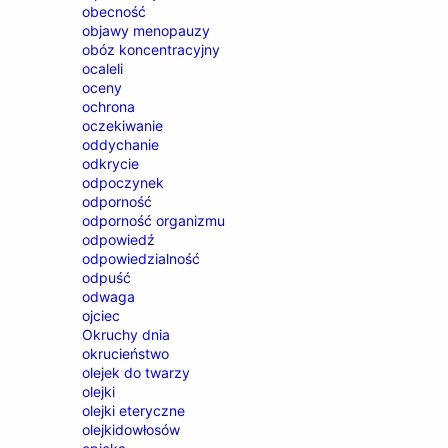
obecność
objawy menopauzy
obóz koncentracyjny
ocaleli
oceny
ochrona
oczekiwanie
oddychanie
odkrycie
odpoczynek
odporność
odporność organizmu
odpowiedź
odpowiedzialność
odpuść
odwaga
ojciec
Okruchy dnia
okrucieństwo
olejek do twarzy
olejki
olejki eteryczne
olejkidowłosów