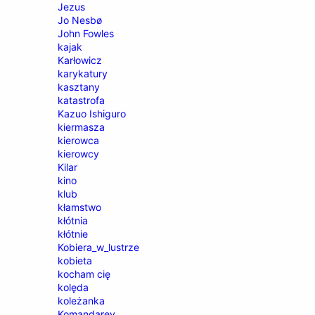
Jezus
Jo Nesbø
John Fowles
kajak
Karłowicz
karykatury
kasztany
katastrofa
Kazuo Ishiguro
kiermasza
kierowca
kierowcy
Kilar
kino
klub
kłamstwo
kłótnia
kłótnie
Kobiera_w_lustrze
kobieta
kocham cię
kolęda
koleżanka
Komandarev