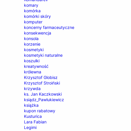
komary
komórka
komórki skóry
komputer
koncerny farmaceutyczne
konsekwencja
konsola
korzenie
kosmetyki
kosmetyki naturalne
koszulki
kreatywność
królewna
Krzysztof Globisz
Krzysztof Stroiński
krzywda
ks. Jan Kaczkowski
ksiądz_Pawlukiewicz
książka
kupon rabatowy
Kusturica
Lara Fabian
Legimi