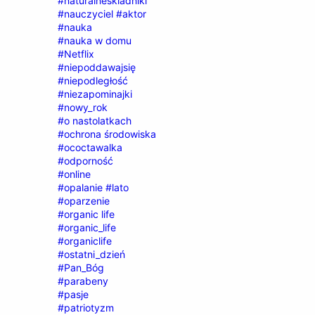
#naturalneskladniki
#nauczyciel #aktor
#nauka
#nauka w domu
#Netflix
#niepoddawajsię
#niepodległość
#niezapominajki
#nowy_rok
#o nastolatkach
#ochrona środowiska
#ococtawalka
#odporność
#online
#opalanie #lato
#oparzenie
#organic life
#organic_life
#organiclife
#ostatni_dzień
#Pan_Bóg
#parabeny
#pasje
#patriotyzm