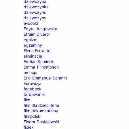
dziewczyna
dziewczynka
dziewczynu
dziewczyny
e-booki
Edyta Jungowska
Efraim Diveroli
egoizm
egzaminy
Elena Ferrante
eliminacje
Emilian Kamiński
Emma TThompson
emocje
Eric-Emmanuel Schmitt
Eurowizja
facebook
farbowanie
film
film dla dzieci ferie
film dokumentalny
filmpolski
Fiodor Dostojewski
fiołek