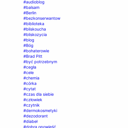
#audioblog
#balsam
#Berlin
#bezkonserwantow
#biblioteka
#bliskoucha
#bliskozycia
#blog
#Bóg
#bohaterowie
#Brad Pitt
#być potrzebnym
#cegła
#cele
#chemia
#córka
#cytat
#czas dla siebie
#człowiek
#czytnik
#dermokosmetyki
#dezodorant
#diabeł
#dobra opowieść