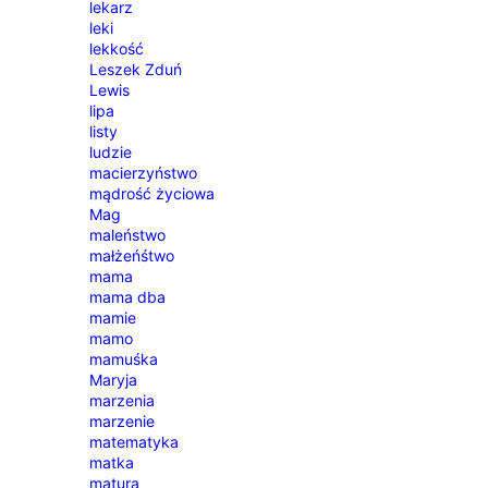
lekarz
leki
lekkość
Leszek Zduń
Lewis
lipa
listy
ludzie
macierzyństwo
mądrość życiowa
Mag
maleństwo
małżeńśtwo
mama
mama dba
mamie
mamo
mamuśka
Maryja
marzenia
marzenie
matematyka
matka
matura