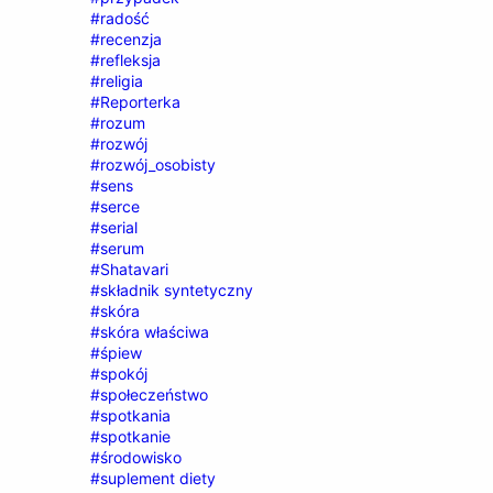
#radość
#recenzja
#refleksja
#religia
#Reporterka
#rozum
#rozwój
#rozwój_osobisty
#sens
#serce
#serial
#serum
#Shatavari
#składnik syntetyczny
#skóra
#skóra właściwa
#śpiew
#spokój
#społeczeństwo
#spotkania
#spotkanie
#środowisko
#suplement diety