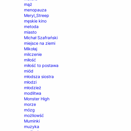
mąż
menopauza
Meryl_Streep
męskie kino
metoda
miasto
Michał Szafrański
miejsce na ziemi
Mikołaj
milczenie
miłość
miłość to postawa
miód
młodsza siostra
młodzi
młodzież
modlitwa
Monster High
morze
mózg
możliowść
Muminki
muzyka