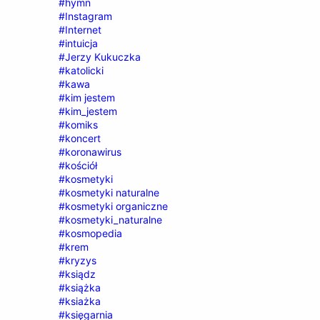
#hymn
#Instagram
#Internet
#intuicja
#Jerzy Kukuczka
#katolicki
#kawa
#kim jestem
#kim_jestem
#komiks
#koncert
#koronawirus
#kościół
#kosmetyki
#kosmetyki naturalne
#kosmetyki organiczne
#kosmetyki_naturalne
#kosmopedia
#krem
#kryzys
#ksiądz
#książka
#ksiażka
#księgarnia