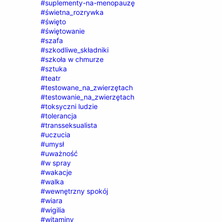
#suplementy-na-menopauzę
#świetna_rozrywka
#święto
#świętowanie
#szafa
#szkodliwe_składniki
#szkoła w chmurze
#sztuka
#teatr
#testowane_na_zwierzętach
#testowanie_na_zwierzętach
#toksyczni ludzie
#tolerancja
#transseksualista
#uczucia
#umysł
#uważność
#w spray
#wakacje
#walka
#wewnętrzny spokój
#wiara
#wigilia
#witaminy