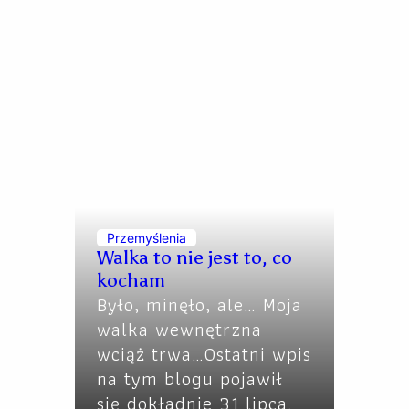
Przemyślenia
Walka to nie jest to, co
kocham
Było, minęło, ale… Moja
walka wewnętrzna
wciąż trwa…Ostatni wpis
na tym blogu pojawił
się dokładnie 31 lipca.