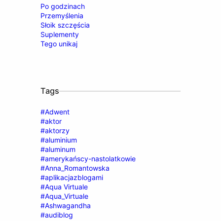
Po godzinach
Przemyślenia
Słoik szczęścia
Suplementy
Tego unikaj
Tags
#Adwent
#aktor
#aktorzy
#aluminium
#aluminum
#amerykańscy-nastolatkowie
#Anna_Romantowska
#aplikacjazblogami
#Aqua Virtuale
#Aqua_Virtuale
#Ashwagandha
#audiblog