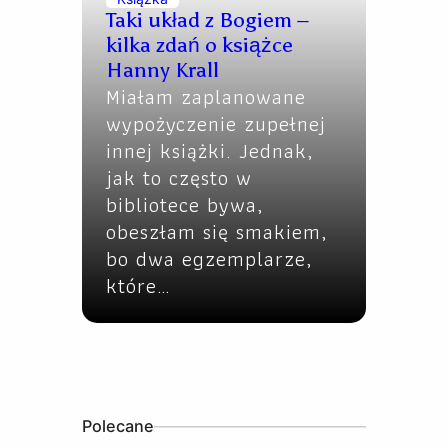
Taki układ z Bogiem –
kilka zdań o książce
Hanny Krall
Miałam zaplanowane
wypożyczenie zupełnej
innej książki. Jednak,
jak to często w
bibliotece bywa,
obeszłam się smakiem,
bo dwa egzemplarze,
które…
Polecane