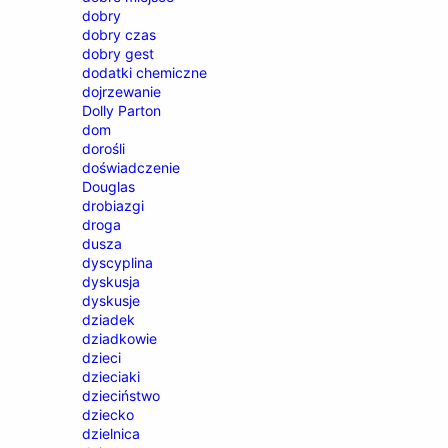
dobry
dobry czas
dobry gest
dodatki chemiczne
dojrzewanie
Dolly Parton
dom
dorośli
doświadczenie
Douglas
drobiazgi
droga
dusza
dyscyplina
dyskusja
dyskusje
dziadek
dziadkowie
dzieci
dzieciaki
dzieciństwo
dziecko
dzielnica