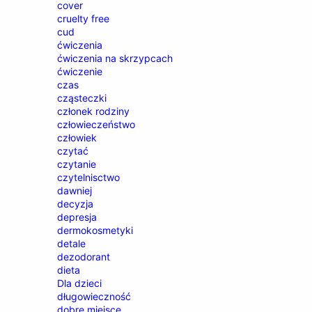
cover
cruelty free
cud
ćwiczenia
ćwiczenia na skrzypcach
ćwiczenie
czas
cząsteczki
członek rodziny
człowieczeństwo
człowiek
czytać
czytanie
czytelnisctwo
dawniej
decyzja
depresja
dermokosmetyki
detale
dezodorant
dieta
Dla dzieci
długowieczność
dobre miejsce