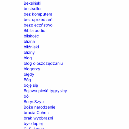
Beksiński
bestseller
bez komputera
bez uprzedzeń
bezpieczństwo
Biblia audio
bliskość
blizna
bliźniaki
blizny
blog
blog o oszczędzaniu
blogerzy
błędy
Bóg
boję się
Bojowa pieść tygrysicy
ból
BorysSzyc
Boże narodzenie
bracia Cohen
brak wyobraźni
było lepiej
C. S. Lewis