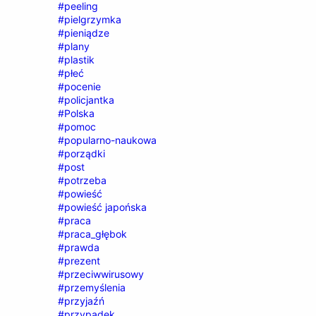
#peeling
#pielgrzymka
#pieniądze
#plany
#plastik
#płeć
#pocenie
#policjantka
#Polska
#pomoc
#popularno-naukowa
#porządki
#post
#potrzeba
#powieść
#powieść japońska
#praca
#praca_głębok
#prawda
#prezent
#przeciwwirusowy
#przemyślenia
#przyjaźń
#przypadek