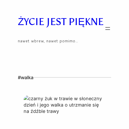
Skip
to
content
ŻYCIE JEST PIĘKNE
nawet wbrew, nawet pomimo…
#walka