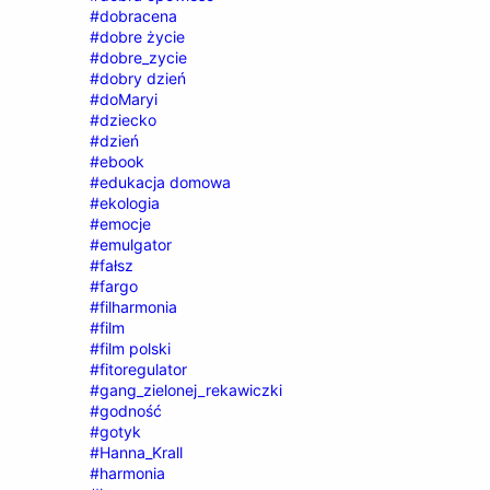
#dobracena
#dobre życie
#dobre_zycie
#dobry dzień
#doMaryi
#dziecko
#dzień
#ebook
#edukacja domowa
#ekologia
#emocje
#emulgator
#fałsz
#fargo
#filharmonia
#film
#film polski
#fitoregulator
#gang_zielonej_rekawiczki
#godność
#gotyk
#Hanna_Krall
#harmonia