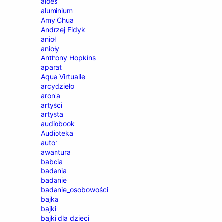
aloes
aluminium
Amy Chua
Andrzej Fidyk
anioł
anioły
Anthony Hopkins
aparat
Aqua Virtualle
arcydzieło
aronia
artyści
artysta
audiobook
Audioteka
autor
awantura
babcia
badania
badanie
badanie_osobowości
bajka
bajki
bajki dla dzieci