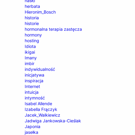
hasło
herbata
Hieronim_Bosch
historia
historie
hormonalna terapia zastęcza
hormony
hosting
Idiota
ikigai
Imany
imbir
indywidualność
inicjatywa
inspiracja
Internet
intuicja
intymność
Isabel Allende
Izabella Frączyk
Jacek_Walkiewicz
Jadwiga Jankowska-Cieślak
Japonia
jasełka