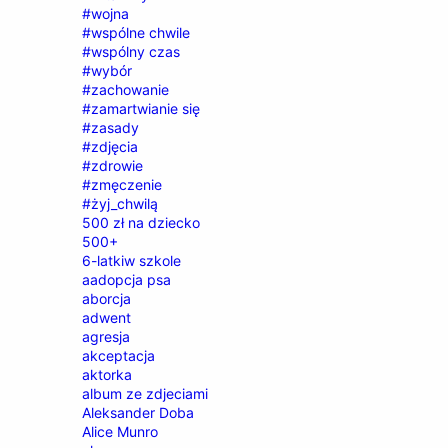
#wojna
#wspólne chwile
#wspólny czas
#wybór
#zachowanie
#zamartwianie się
#zasady
#zdjęcia
#zdrowie
#zmęczenie
#żyj_chwilą
500 zł na dziecko
500+
6-latkiw szkole
aadopcja psa
aborcja
adwent
agresja
akceptacja
aktorka
album ze zdjeciami
Aleksander Doba
Alice Munro