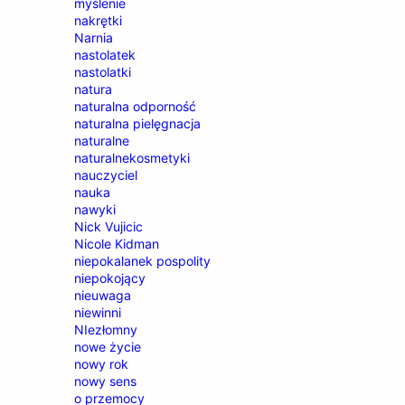
myślenie
nakrętki
Narnia
nastolatek
nastolatki
natura
naturalna odporność
naturalna pielęgnacja
naturalne
naturalnekosmetyki
nauczyciel
nauka
nawyki
Nick Vujicic
Nicole Kidman
niepokalanek pospolity
niepokojący
nieuwaga
niewinni
NIezłomny
nowe życie
nowy rok
nowy sens
o przemocy