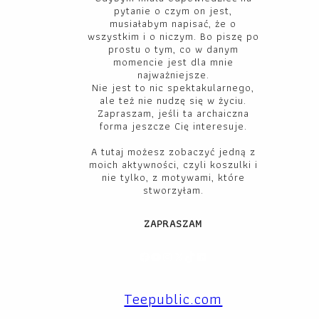
pytanie o czym on jest,
musiałabym napisać, że o
wszystkim i o niczym. Bo piszę po
prostu o tym, co w danym
momencie jest dla mnie
najważniejsze.
Nie jest to nic spektakularnego,
ale też nie nudzę się w życiu.
Zapraszam, jeśli ta archaiczna
forma jeszcze Cię interesuje.
A tutaj możesz zobaczyć jedną z
moich aktywności, czyli koszulki i
nie tylko, z motywami, które
stworzyłam.
ZAPRASZAM
Facebook
YouTube
Instagram
X
TikTok
LinkedIn
Teepublic.com