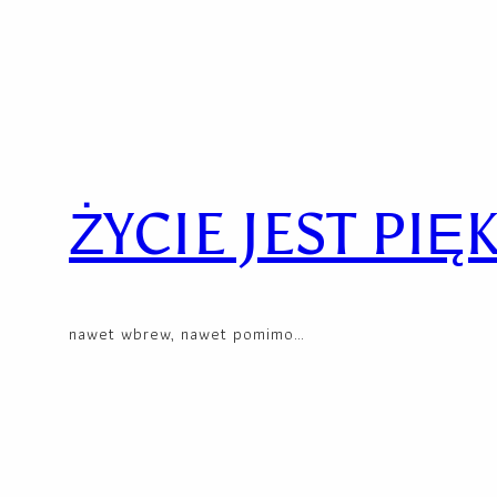
Skip
to
content
ŻYCIE JEST PIĘ
nawet wbrew, nawet pomimo…