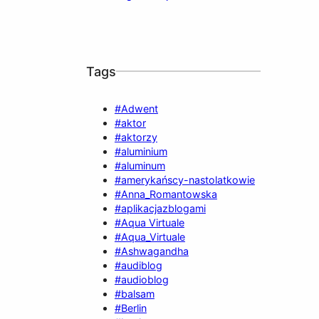
Tags
#Adwent
#aktor
#aktorzy
#aluminium
#aluminum
#amerykańscy-nastolatkowie
#Anna_Romantowska
#aplikacjazblogami
#Aqua Virtuale
#Aqua_Virtuale
#Ashwagandha
#audiblog
#audioblog
#balsam
#Berlin