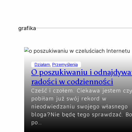
grafika
Działam
, 
Przemyślenia
O poszukiwaniu i odnajdywa
radości w codzienności
Cześć i czołem. Ciekawa jestem cz
pobiłam już swój rekord w
nieodwiedzaniu swojego własnego
bloga?Nie będę tego sprawdzać. B
po…