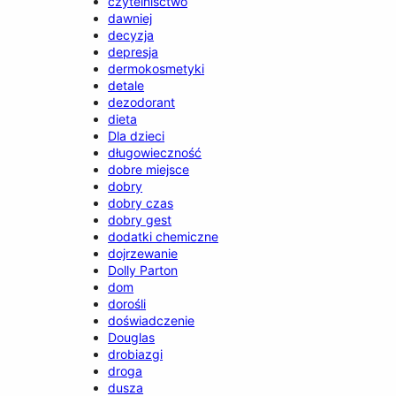
czytelnisctwo
dawniej
decyzja
depresja
dermokosmetyki
detale
dezodorant
dieta
Dla dzieci
długowieczność
dobre miejsce
dobry
dobry czas
dobry gest
dodatki chemiczne
dojrzewanie
Dolly Parton
dom
dorośli
doświadczenie
Douglas
drobiazgi
droga
dusza