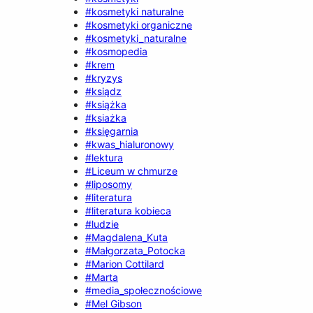
#kosmetyki naturalne
#kosmetyki organiczne
#kosmetyki_naturalne
#kosmopedia
#krem
#kryzys
#ksiądz
#książka
#ksiażka
#księgarnia
#kwas_hialuronowy
#lektura
#Liceum w chmurze
#liposomy
#literatura
#literatura kobieca
#ludzie
#Magdalena_Kuta
#Małgorzata_Potocka
#Marion Cottilard
#Marta
#media_społecznościowe
#Mel Gibson