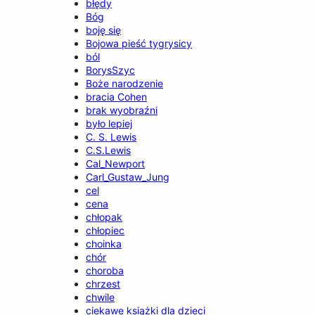
błędy
Bóg
boję się
Bojowa pieść tygrysicy
ból
BorysSzyc
Boże narodzenie
bracia Cohen
brak wyobraźni
było lepiej
C. S. Lewis
C.S.Lewis
Cal_Newport
Carl_Gustaw_Jung
cel
cena
chłopak
chłopiec
choinka
chór
choroba
chrzest
chwile
ciekawe książki dla dzieci