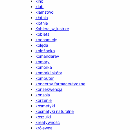
kino
klub
kłamstwo
kłótnia
kłótnie
Kobiera_w_lustrze
kobieta
kocham cię
kolęda
koleżanka
Komandarev
komary
komórka
komórki skóry
komputer
koncerny farmaceutyczne
konsekwencja
konsola
korzenie
kosmetyki
kosmetyki naturalne
koszulki
kreatywność
królewna