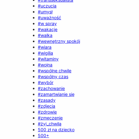
#uczucia
#umysł
#uważność
#w spray
#wakacje
#walka
#wewnętrzny spokój
#wiara
#wigilia
#witaminy
#wojna
#wspólne chwile
#wspólny czas
#wybór
#zachowanie
#zamartwianie się
#zasady
#zdjęcia
#zdrowie
#zmęczenie
#żyj_chwilą
500 zł na dziecko
500+