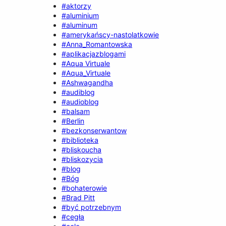
#aktorzy
#aluminium
#aluminum
#amerykańscy-nastolatkowie
#Anna_Romantowska
#aplikacjazblogami
#Aqua Virtuale
#Aqua_Virtuale
#Ashwagandha
#audiblog
#audioblog
#balsam
#Berlin
#bezkonserwantow
#biblioteka
#bliskoucha
#bliskozycia
#blog
#Bóg
#bohaterowie
#Brad Pitt
#być potrzebnym
#cegła