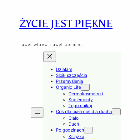
Skip
to
content
ŻYCIE JEST PIĘKNE
nawet wbrew, nawet pomimo…
Działam
Słoik szczęścia
Przemyślenia
Organic Life
Dermokosmetyki
Suplementy
Tego unikaj
Coś dla ciała coś dla ducha
Ciało
Duch
Po godzinach
Książka