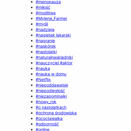
#menopauza
#miłość
#modlitwa
#Mylene_Farmer
#myśli
#nadzieja
#nagietek lekarski
#nagranie
#naskórek
#nastolatki
#naturalneskladniki
#nauczyciel #aktor
#nauka
#nauka w domu
#Netflix
#niepoddawajsię
#niepodległość
#niezapominajki
#nowy_rok
#o nastolatkach
#ochrona środowiska
#ococtawalka
#odporność
#online