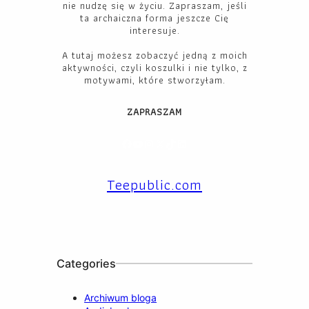
nie nudzę się w życiu. Zapraszam, jeśli
ta archaiczna forma jeszcze Cię
interesuje.
A tutaj możesz zobaczyć jedną z moich
aktywności, czyli koszulki i nie tylko, z
motywami, które stworzyłam.
ZAPRASZAM
Facebook
YouTube
Instagram
X
TikTok
LinkedIn
Teepublic.com
Categories
Archiwum bloga