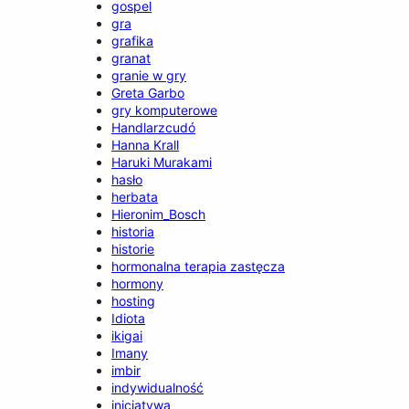
gospel
gra
grafika
granat
granie w gry
Greta Garbo
gry komputerowe
Handlarzcudó
Hanna Krall
Haruki Murakami
hasło
herbata
Hieronim_Bosch
historia
historie
hormonalna terapia zastęcza
hormony
hosting
Idiota
ikigai
Imany
imbir
indywidualność
inicjatywa