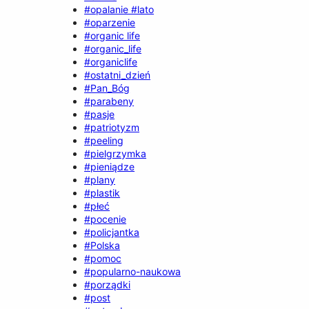
#opalanie #lato
#oparzenie
#organic life
#organic_life
#organiclife
#ostatni_dzień
#Pan_Bóg
#parabeny
#pasje
#patriotyzm
#peeling
#pielgrzymka
#pieniądze
#plany
#plastik
#płeć
#pocenie
#policjantka
#Polska
#pomoc
#popularno-naukowa
#porządki
#post