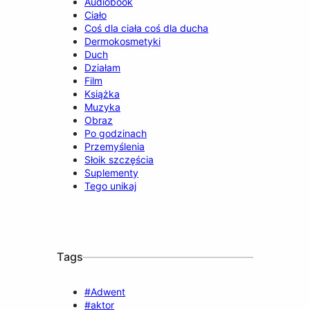
Audiobook
Ciało
Coś dla ciała coś dla ducha
Dermokosmetyki
Duch
Działam
Film
Książka
Muzyka
Obraz
Po godzinach
Przemyślenia
Słoik szczęścia
Suplementy
Tego unikaj
Tags
#Adwent
#aktor