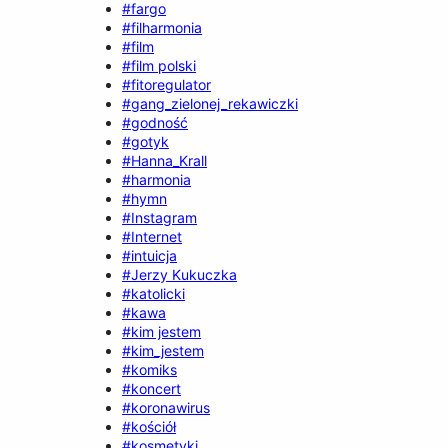
#fargo
#filharmonia
#film
#film polski
#fitoregulator
#gang_zielonej_rekawiczki
#godność
#gotyk
#Hanna_Krall
#harmonia
#hymn
#Instagram
#Internet
#intuicja
#Jerzy Kukuczka
#katolicki
#kawa
#kim jestem
#kim_jestem
#komiks
#koncert
#koronawirus
#kościół
#kosmetyki