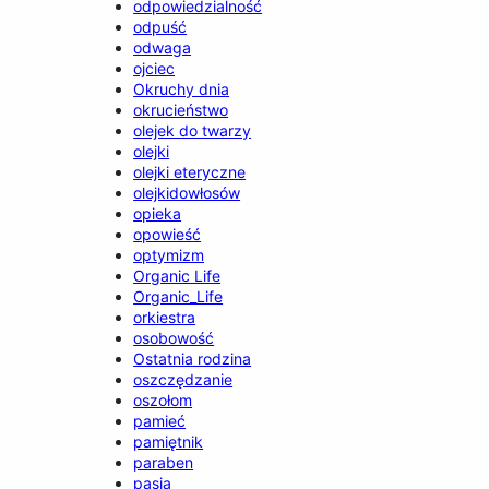
odpowiedzialność
odpuść
odwaga
ojciec
Okruchy dnia
okrucieństwo
olejek do twarzy
olejki
olejki eteryczne
olejkidowłosów
opieka
opowieść
optymizm
Organic Life
Organic_Life
orkiestra
osobowość
Ostatnia rodzina
oszczędzanie
oszołom
pamieć
pamiętnik
paraben
pasja