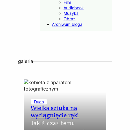
Film
Audiobook
Muzyka
Obraz
Archiwum bloga
galeria
Duch
Wielka sztuka na
wyciągnięcie ręki
Jakiś czas temu