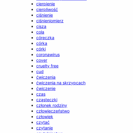
cierpienie
cierpliwość
ciśnienie
ciśnieniomierz
cisza
cola
córeczka
córka
córki
coronawirus
cover
cruelty free
cud
ćwiczenia
ćwiczenia na skrzypcach
ćwiczenie
czas
cząsteczki
członek rodziny
człowieczeństwo
człowiek
czytać
czytanie