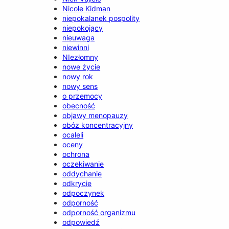
Nicole Kidman
niepokalanek pospolity
niepokojący
nieuwaga
niewinni
NIezłomny
nowe życie
nowy rok
nowy sens
o przemocy
obecność
objawy menopauzy
obóz koncentracyjny
ocaleli
oceny
ochrona
oczekiwanie
oddychanie
odkrycie
odpoczynek
odporność
odporność organizmu
odpowiedź