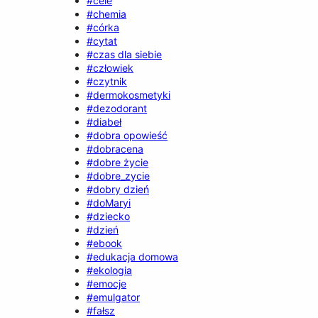
#cele
#chemia
#córka
#cytat
#czas dla siebie
#człowiek
#czytnik
#dermokosmetyki
#dezodorant
#diabeł
#dobra opowieść
#dobracena
#dobre życie
#dobre_zycie
#dobry dzień
#doMaryi
#dziecko
#dzień
#ebook
#edukacja domowa
#ekologia
#emocje
#emulgator
#fałsz