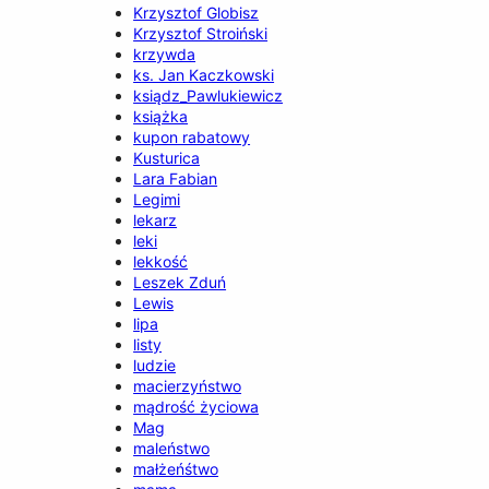
Krzysztof Globisz
Krzysztof Stroiński
krzywda
ks. Jan Kaczkowski
ksiądz_Pawlukiewicz
książka
kupon rabatowy
Kusturica
Lara Fabian
Legimi
lekarz
leki
lekkość
Leszek Zduń
Lewis
lipa
listy
ludzie
macierzyństwo
mądrość życiowa
Mag
maleństwo
małżeńśtwo