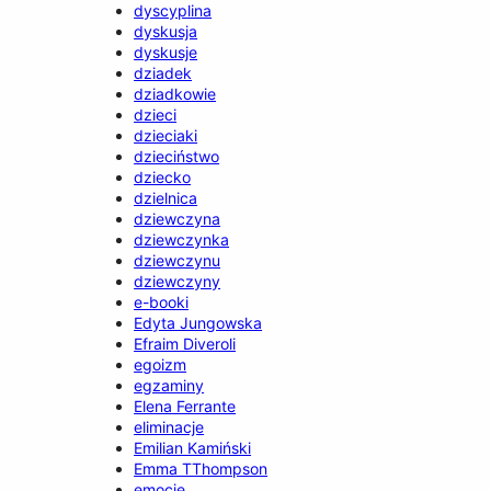
dyscyplina
dyskusja
dyskusje
dziadek
dziadkowie
dzieci
dzieciaki
dzieciństwo
dziecko
dzielnica
dziewczyna
dziewczynka
dziewczynu
dziewczyny
e-booki
Edyta Jungowska
Efraim Diveroli
egoizm
egzaminy
Elena Ferrante
eliminacje
Emilian Kamiński
Emma TThompson
emocje