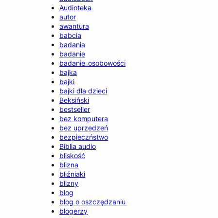
Audioteka
autor
awantura
babcia
badania
badanie
badanie_osobowości
bajka
bajki
bajki dla dzieci
Beksiński
bestseller
bez komputera
bez uprzedzeń
bezpieczństwo
Biblia audio
bliskość
blizna
bliźniaki
blizny
blog
blog o oszczędzaniu
blogerzy