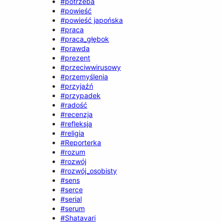
#potrzeba
#powieść
#powieść japońska
#praca
#praca_głębok
#prawda
#prezent
#przeciwwirusowy
#przemyślenia
#przyjaźń
#przypadek
#radość
#recenzja
#refleksja
#religia
#Reporterka
#rozum
#rozwój
#rozwój_osobisty
#sens
#serce
#serial
#serum
#Shatavari