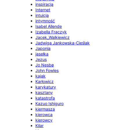
inspiracja
Internet
intuicja
intymność
Isabel Allende
Izabella Frączyk
Jacek_Walkiewicz
Jadwiga Jankowska-Cieślak
Japonia
jasełka
Jezus
Jo Nesbø
John Fowles
kajak
Karłowicz
karykatury
kasztany
katastrofa
Kazuo Ishiguro
kiermasza
kierowca
kierowcy
Kilar