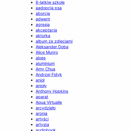
6-latkiw szkole
aadopcja psa
aborcja
adwent
agresja
akceptacja
aktorka
album ze zdjeciami
Aleksander Doba
Alice Munro
aloes
aluminium
Amy Chua
Andrzej Fidyk
anioł
anioły
Anthony Hopkins
aparat
Aqua Virtualle
arcydzieło
aronia
artyści
artysta
audiobook