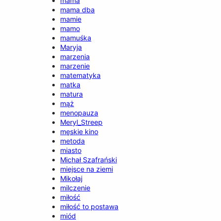
mama
mama dba
mamie
mamo
mamuśka
Maryja
marzenia
marzenie
matematyka
matka
matura
mąż
menopauza
Meryl_Streep
męskie kino
metoda
miasto
Michał Szafrański
miejsce na ziemi
Mikołaj
milczenie
miłość
miłość to postawa
miód