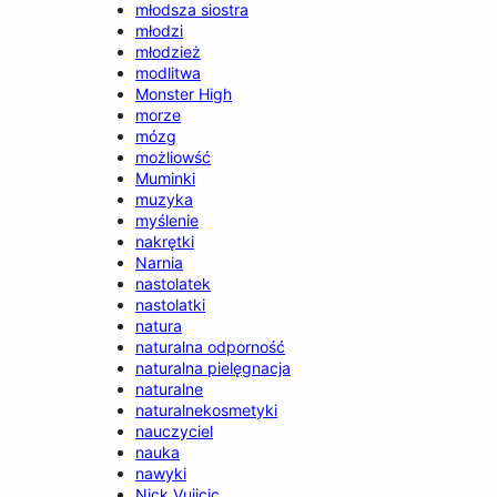
młodsza siostra
młodzi
młodzież
modlitwa
Monster High
morze
mózg
możliowść
Muminki
muzyka
myślenie
nakrętki
Narnia
nastolatek
nastolatki
natura
naturalna odporność
naturalna pielęgnacja
naturalne
naturalnekosmetyki
nauczyciel
nauka
nawyki
Nick Vujicic