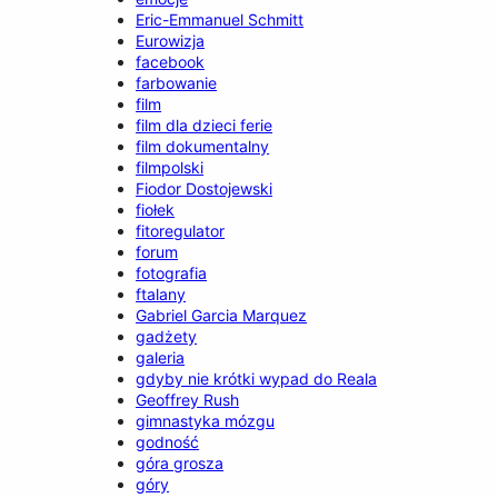
Eric-Emmanuel Schmitt
Eurowizja
facebook
farbowanie
film
film dla dzieci ferie
film dokumentalny
filmpolski
Fiodor Dostojewski
fiołek
fitoregulator
forum
fotografia
ftalany
Gabriel Garcia Marquez
gadżety
galeria
gdyby nie krótki wypad do Reala
Geoffrey Rush
gimnastyka mózgu
godność
góra grosza
góry