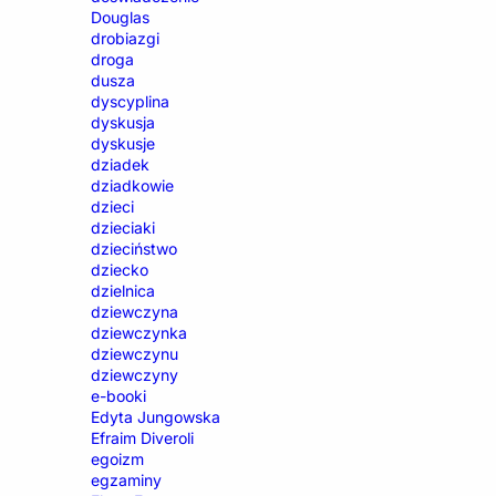
Douglas
drobiazgi
droga
dusza
dyscyplina
dyskusja
dyskusje
dziadek
dziadkowie
dzieci
dzieciaki
dzieciństwo
dziecko
dzielnica
dziewczyna
dziewczynka
dziewczynu
dziewczyny
e-booki
Edyta Jungowska
Efraim Diveroli
egoizm
egzaminy