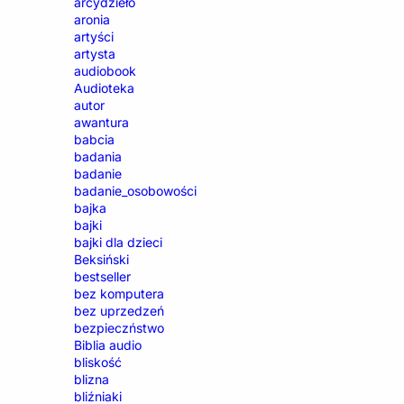
arcydzieło
aronia
artyści
artysta
audiobook
Audioteka
autor
awantura
babcia
badania
badanie
badanie_osobowości
bajka
bajki
bajki dla dzieci
Beksiński
bestseller
bez komputera
bez uprzedzeń
bezpieczństwo
Biblia audio
bliskość
blizna
bliźniaki