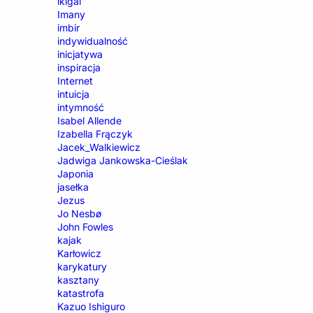
ikigai
Imany
imbir
indywidualność
inicjatywa
inspiracja
Internet
intuicja
intymność
Isabel Allende
Izabella Frączyk
Jacek_Walkiewicz
Jadwiga Jankowska-Cieślak
Japonia
jasełka
Jezus
Jo Nesbø
John Fowles
kajak
Karłowicz
karykatury
kasztany
katastrofa
Kazuo Ishiguro