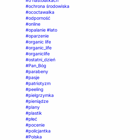
#o nastolatkach
#ochrona środowiska
#ococtawalka
#odporność
#online
#opalanie #lato
#oparzenie
#organic life
#organic_life
#organiclife
#ostatni_dzień
#Pan_Bóg
#parabeny
#pasje
#patriotyzm
#peeling
#pielgrzymka
#pieniądze
#plany
#plastik
#płeć
#pocenie
#policjantka
#Polska