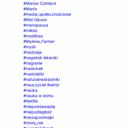
#Marion Cottilard
#Marta
#media_społecznościowe
#Mel Gibson
#menopauza
#miłość
#modlitwa
#Mylene_Farmer
#myśli
#nadzieja
#nagietek lekarski
#nagranie
#naskórek
#nastolatki
#naturalneskladniki
#nauczyciel #aktor
#nauka
#nauka w domu
#Netflix
#niepoddawajsię
#niepodległość
#niezapominajki
#nowy_rok