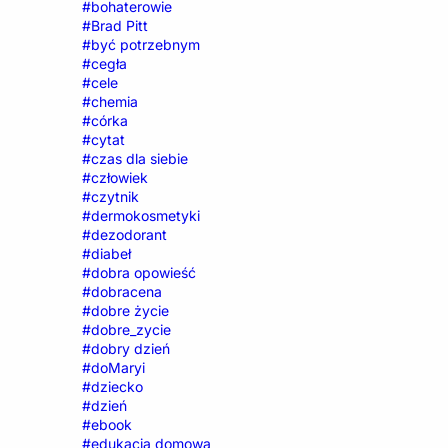
#bohaterowie
#Brad Pitt
#być potrzebnym
#cegła
#cele
#chemia
#córka
#cytat
#czas dla siebie
#człowiek
#czytnik
#dermokosmetyki
#dezodorant
#diabeł
#dobra opowieść
#dobracena
#dobre życie
#dobre_zycie
#dobry dzień
#doMaryi
#dziecko
#dzień
#ebook
#edukacja domowa