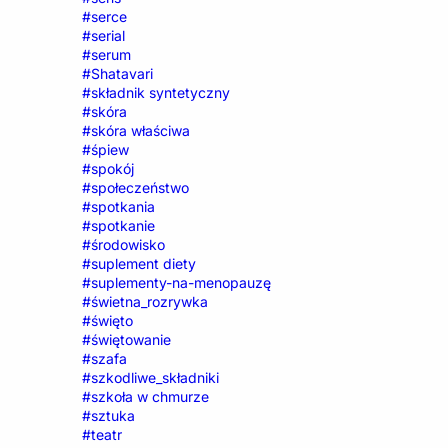
#serce
#serial
#serum
#Shatavari
#składnik syntetyczny
#skóra
#skóra właściwa
#śpiew
#spokój
#społeczeństwo
#spotkania
#spotkanie
#środowisko
#suplement diety
#suplementy-na-menopauzę
#świetna_rozrywka
#święto
#świętowanie
#szafa
#szkodliwe_składniki
#szkoła w chmurze
#sztuka
#teatr