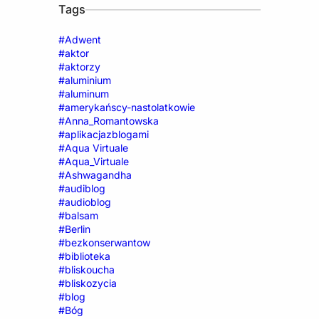
Tags
#Adwent
#aktor
#aktorzy
#aluminium
#aluminum
#amerykańscy-nastolatkowie
#Anna_Romantowska
#aplikacjazblogami
#Aqua Virtuale
#Aqua_Virtuale
#Ashwagandha
#audiblog
#audioblog
#balsam
#Berlin
#bezkonserwantow
#biblioteka
#bliskoucha
#bliskozycia
#blog
#Bóg