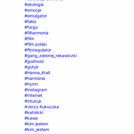
#ekologia
#emocje
#emulgator
#fałsz
#fargo
#filharmonia
#film
#film polski
#fitoregulator
#gang_zielonej_rekawiczki
#godność
#gotyk
#Hanna_Krall
#harmonia
#hymn
#Instagram
#Internet
#intuicja
#Jerzy Kukuczka
#katolicki
#kawa
#kim jestem
#kim_jestem