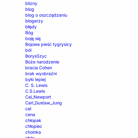
blizny
blog
blog o oszczędzaniu
blogerzy
błędy
Bóg
boję się
Bojowa pieść tygrysicy
ból
BorysSzyc
Boże narodzenie
bracia Cohen
brak wyobraźni
było lepiej
C. S. Lewis
C.S.Lewis
Cal_Newport
Carl_Gustaw_Jung
cel
cena
chłopak
chłopiec
choinka
chór