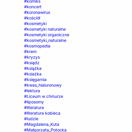
#komiks
#koncert
#koronawirus
#kościół
#kosmetyki
#kosmetyki naturalne
#kosmetyki organiczne
#kosmetyki_naturalne
#kosmopedia
#krem
#kryzys
#ksiądz
#książka
#ksiażka
#księgarnia
#kwas_hialuronowy
#lektura
#Liceum w chmurze
#liposomy
#literatura
#literatura kobieca
#ludzie
#Magdalena_Kuta
#Małgorzata_Potocka