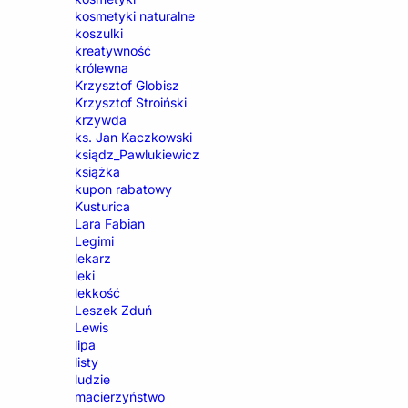
kosmetyki naturalne
koszulki
kreatywność
królewna
Krzysztof Globisz
Krzysztof Stroiński
krzywda
ks. Jan Kaczkowski
ksiądz_Pawlukiewicz
książka
kupon rabatowy
Kusturica
Lara Fabian
Legimi
lekarz
leki
lekkość
Leszek Zduń
Lewis
lipa
listy
ludzie
macierzyństwo