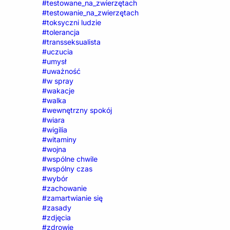
#testowane_na_zwierzętach
#testowanie_na_zwierzętach
#toksyczni ludzie
#tolerancja
#transseksualista
#uczucia
#umysł
#uważność
#w spray
#wakacje
#walka
#wewnętrzny spokój
#wiara
#wigilia
#witaminy
#wojna
#wspólne chwile
#wspólny czas
#wybór
#zachowanie
#zamartwianie się
#zasady
#zdjęcia
#zdrowie