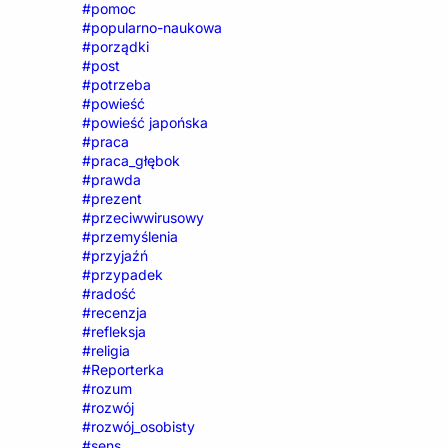
#pomoc
#popularno-naukowa
#porządki
#post
#potrzeba
#powieść
#powieść japońska
#praca
#praca_głębok
#prawda
#prezent
#przeciwwirusowy
#przemyślenia
#przyjaźń
#przypadek
#radość
#recenzja
#refleksja
#religia
#Reporterka
#rozum
#rozwój
#rozwój_osobisty
#sens