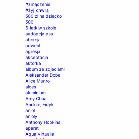
#zmęczenie
#żyj_chwilą
500 zł na dziecko
500+
6-latkiw szkole
aadopcja psa
aborcja
adwent
agresja
akceptacja
aktorka
album ze zdjeciami
Aleksander Doba
Alice Munro
aloes
aluminium
Amy Chua
Andrzej Fidyk
anioł
anioły
Anthony Hopkins
aparat
Aqua Virtualle