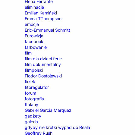
Elena Ferrante
eliminacje
Emilian Kamiński
Emma TThompson
emocje
Eric-Emmanuel Schmitt
Eurowizja
facebook
farbowanie
film
film dla dzieci ferie
film dokumentalny
filmpolski
Fiodor Dostojewski
fiołek
fitoregulator
forum
fotografia
ftalany
Gabriel Garcia Marquez
gadżety
galeria
gdyby nie krótki wypad do Reala
Geoffrey Rush