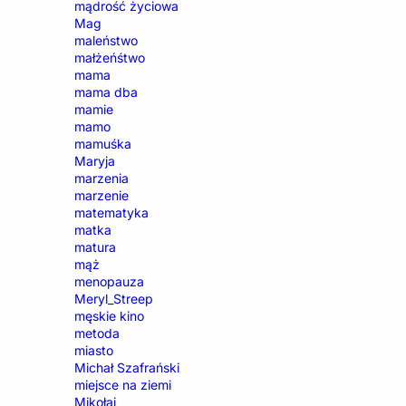
mądrość życiowa
Mag
maleństwo
małżeńśtwo
mama
mama dba
mamie
mamo
mamuśka
Maryja
marzenia
marzenie
matematyka
matka
matura
mąż
menopauza
Meryl_Streep
męskie kino
metoda
miasto
Michał Szafrański
miejsce na ziemi
Mikołaj