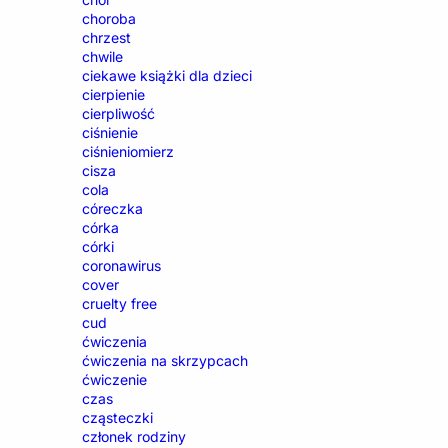
choroba
chrzest
chwile
ciekawe książki dla dzieci
cierpienie
cierpliwość
ciśnienie
ciśnieniomierz
cisza
cola
córeczka
córka
córki
coronawirus
cover
cruelty free
cud
ćwiczenia
ćwiczenia na skrzypcach
ćwiczenie
czas
cząsteczki
członek rodziny