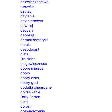
człowieczeństwo
człowiek
czytać
czytanie
czytelnisctwo
dawniej
decyzja
depresja
dermokosmetyki
detale
dezodorant
dieta
Dla dzieci
długowieczność
dobre miejsce
dobry
dobry czas
dobry gest
dodatki chemiczne
dojrzewanie
Dolly Parton
dom
dorośli
doświadczenie