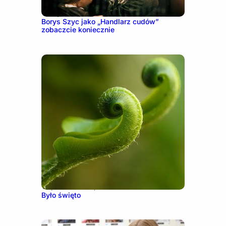
16 stycznia, 2023
Borys Szyc jako „Handlarz cudów”
zobaczcie koniecznie
10 października, 2016
Było święto