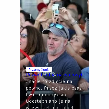
Przemyślenia
Pozwól sobie na zachwyt
Znacie to zdjęcie na
pewno. Przez jakiś czas
było o nim głośno.
Udostępniano je na
wszystkich portalach