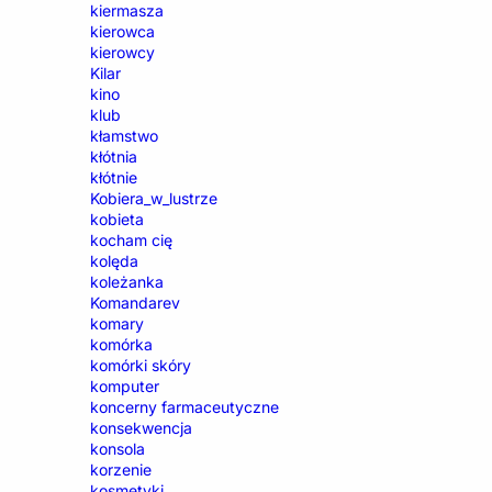
kiermasza
kierowca
kierowcy
Kilar
kino
klub
kłamstwo
kłótnia
kłótnie
Kobiera_w_lustrze
kobieta
kocham cię
kolęda
koleżanka
Komandarev
komary
komórka
komórki skóry
komputer
koncerny farmaceutyczne
konsekwencja
konsola
korzenie
kosmetyki