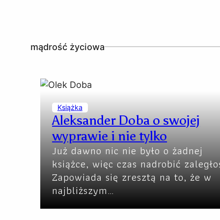
mądrość życiowa
Książka
Aleksander Doba o swojej
wyprawie i nie tylko
Już dawno nic nie było o żadnej
książce, więc czas nadrobić zaległo
Zapowiada się zresztą na to, że w
najbliższym…