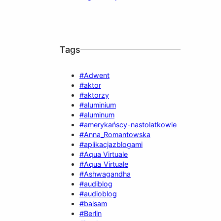
Tags
#Adwent
#aktor
#aktorzy
#aluminium
#aluminum
#amerykańscy-nastolatkowie
#Anna_Romantowska
#aplikacjazblogami
#Aqua Virtuale
#Aqua_Virtuale
#Ashwagandha
#audiblog
#audioblog
#balsam
#Berlin