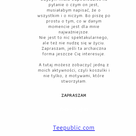
pytanie o czym on jest,
musiałabym napisać, że o
wszystkim i o niczym. Bo piszę po
prostu o tym, co w danym
momencie jest dla mnie
najważniejsze.
Nie jest to nic spektakularnego,
ale też nie nudzę się w życiu.
Zapraszam, jeśli ta archaiczna
forma jeszcze Cię interesuje.
A tutaj możesz zobaczyć jedną z
moich aktywności, czyli koszulki i
nie tylko, z motywami, które
stworzyłam.
ZAPRASZAM
Facebook
YouTube
Instagram
X
TikTok
LinkedIn
Teepublic.com