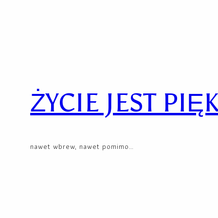
Skip
to
content
ŻYCIE JEST PIĘ
nawet wbrew, nawet pomimo…