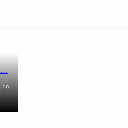
ie…
e do