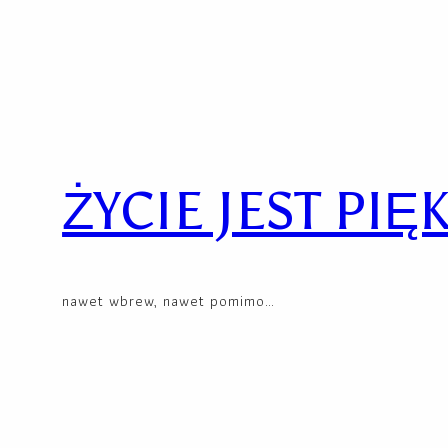
Skip
to
content
ŻYCIE JEST PIĘ
nawet wbrew, nawet pomimo…