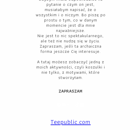
pytanie o czym on jest,
musiałabym napisać, że o
wszystkim i o niczym. Bo piszę po
prostu o tym, co w danym
momencie jest dla mnie
najważniejsze.
Nie jest to nic spektakularnego,
ale też nie nudzę się w życiu.
Zapraszam, jeśli ta archaiczna
forma jeszcze Cię interesuje.
A tutaj możesz zobaczyć jedną z
moich aktywności, czyli koszulki i
nie tylko, z motywami, które
stworzyłam.
ZAPRASZAM
Facebook
YouTube
Instagram
X
TikTok
LinkedIn
Teepublic.com