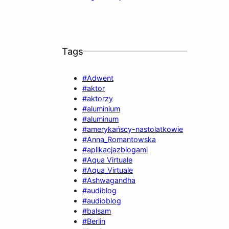
Tags
#Adwent
#aktor
#aktorzy
#aluminium
#aluminum
#amerykańscy-nastolatkowie
#Anna_Romantowska
#aplikacjazblogami
#Aqua Virtuale
#Aqua_Virtuale
#Ashwagandha
#audiblog
#audioblog
#balsam
#Berlin