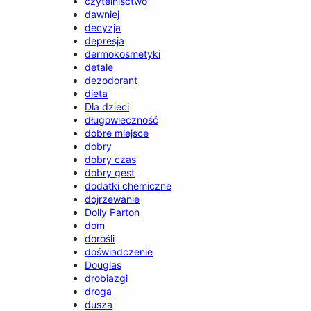
czytelnisctwo
dawniej
decyzja
depresja
dermokosmetyki
detale
dezodorant
dieta
Dla dzieci
długowieczność
dobre miejsce
dobry
dobry czas
dobry gest
dodatki chemiczne
dojrzewanie
Dolly Parton
dom
dorośli
doświadczenie
Douglas
drobiazgi
droga
dusza