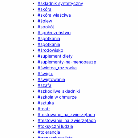
#składnik syntetyczny
#skóra
#skóra właściwa
#śpiew
#spokój
#społeczeństwo
#spotkania
#spotkanie
#środowisko
#suplement diety
#suplementy-na-menopauzę
#świetna_rozrywka
#święto
#świętowanie
#szafa
#szkodliwe_składniki
#szkoła w chmurze
#sztuka
#teatr
#testowane_na_zwierzętach
#testowanie_na_zwierzętach
#toksyczni ludzie
#tolerancja
#transseksualista