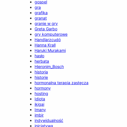
gospel
gra
grafika
granat
granie w gry
Greta Garbo
gry komputerowe
Handlarzcudó
Hanna Krall
Haruki Murakami
hasło
herbata
Hieronim_Bosch
historia
historie
hormonalna terapia zastęcza
hormony
hosting
Idiota
ikigai
Imany
imbir
indywidualność
inicjatywa