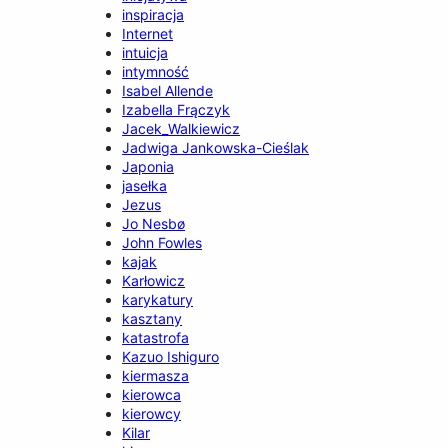
inspiracja
Internet
intuicja
intymność
Isabel Allende
Izabella Frączyk
Jacek_Walkiewicz
Jadwiga Jankowska-Cieślak
Japonia
jasełka
Jezus
Jo Nesbø
John Fowles
kajak
Karłowicz
karykatury
kasztany
katastrofa
Kazuo Ishiguro
kiermasza
kierowca
kierowcy
Kilar