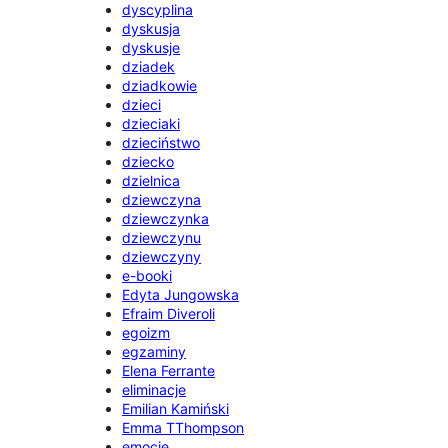
dyscyplina
dyskusja
dyskusje
dziadek
dziadkowie
dzieci
dzieciaki
dzieciństwo
dziecko
dzielnica
dziewczyna
dziewczynka
dziewczynu
dziewczyny
e-booki
Edyta Jungowska
Efraim Diveroli
egoizm
egzaminy
Elena Ferrante
eliminacje
Emilian Kamiński
Emma TThompson
emocje