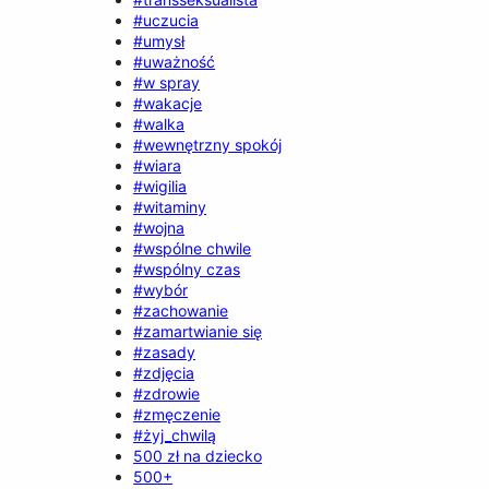
#uczucia
#umysł
#uważność
#w spray
#wakacje
#walka
#wewnętrzny spokój
#wiara
#wigilia
#witaminy
#wojna
#wspólne chwile
#wspólny czas
#wybór
#zachowanie
#zamartwianie się
#zasady
#zdjęcia
#zdrowie
#zmęczenie
#żyj_chwilą
500 zł na dziecko
500+