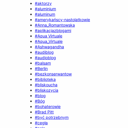
#aktorzy
#aluminium
#aluminum
#amerykańscy-nastolatkowie
#Anna_Romantowska
#aplikacjazblogami
#Aqua Virtuale
#Aqua_Virtuale
#Ashwagandha
#audiblog
#audioblog
#balsam
#Berlin
#bezkonserwantow
#biblioteka
#bliskoucha
#bliskozycia
#blog
#Bóg
#bohaterowie
#Brad Pitt
#być potrzebnym
#cegła