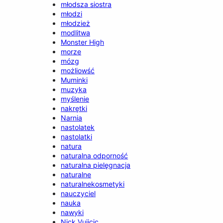
młodsza siostra
młodzi
młodzież
modlitwa
Monster High
morze
mózg
możliowść
Muminki
muzyka
myślenie
nakrętki
Narnia
nastolatek
nastolatki
natura
naturalna odporność
naturalna pielęgnacja
naturalne
naturalnekosmetyki
nauczyciel
nauka
nawyki
Nick Vujicic