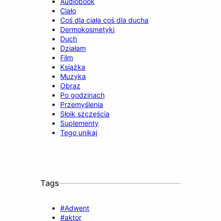
Audiobook
Ciało
Coś dla ciała coś dla ducha
Dermokosmetyki
Duch
Działam
Film
Książka
Muzyka
Obraz
Po godzinach
Przemyślenia
Słoik szczęścia
Suplementy
Tego unikaj
Tags
#Adwent
#aktor