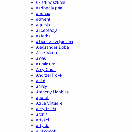
6-latkiw szkole
aadopcja psa
aborcja
adwent
agresja
akceptacja
aktorka
album ze zdjeciami
Aleksander Doba
Alice Munro
aloes
aluminium
Amy Chua
Andrzej Fidyk
anioł
anioły
Anthony Hopkins
aparat
Aqua Virtualle
arcydzieło
aronia
artyści
artysta
audiobook