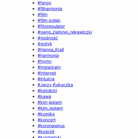
#fargo
#filharmonia
#film
#film polski
#fitoregulator
#gang_zielonej_rekawiczki
#godność
#gotyk
#Hanna_Krall
#harmonia
#hymn
#Instagram
#Internet
#intuicja
#Jerzy Kukuczka
#katolicki
#kawa
#kim jestem
#kim_jestem
#komiks
#koncert
#koronawirus
#kościół
#kosmetyki