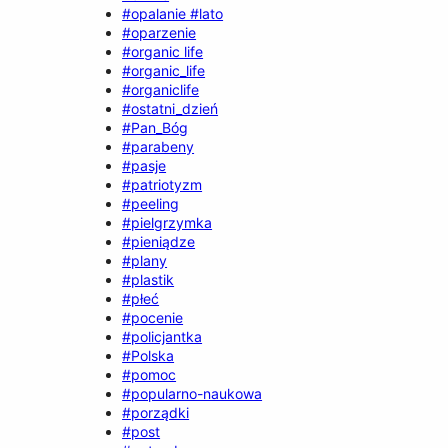
#opalanie #lato
#oparzenie
#organic life
#organic_life
#organiclife
#ostatni_dzień
#Pan_Bóg
#parabeny
#pasje
#patriotyzm
#peeling
#pielgrzymka
#pieniądze
#plany
#plastik
#płeć
#pocenie
#policjantka
#Polska
#pomoc
#popularno-naukowa
#porządki
#post