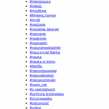
#menopauza
#miłość
#modlitwa
#Mylene_Farmer
#myśli
#nadzieja
#nagietek lekarski
#nagranie
#naskórek
#nastolatki
#naturalneskladniki
#nauczyciel #aktor
#nauka
#nauka w domu
#Netflix
#niepoddawajsię
#niepodległość
#niezapominajki
#nowy_rok
#o nastolatkach
#ochrona środowiska
#ococtawalka
#odporność
#online