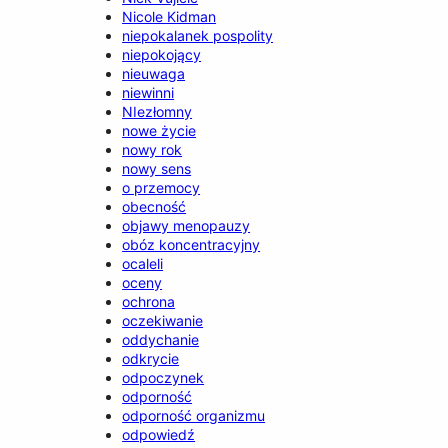
Nicole Kidman
niepokalanek pospolity
niepokojący
nieuwaga
niewinni
NIezłomny
nowe życie
nowy rok
nowy sens
o przemocy
obecność
objawy menopauzy
obóz koncentracyjny
ocaleli
oceny
ochrona
oczekiwanie
oddychanie
odkrycie
odpoczynek
odporność
odporność organizmu
odpowiedź