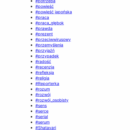
#potrzeba
#powieść
#powieść japońska
#praca
#praca_głębok
#prawda
#prezent
#przeciwwirusowy
#przemyślenia
#przyjaźń
#przypadek
#radość
#recenzja
#refleksja
#religia
#Reporterka
#rozum
#rozwój
#rozwój_osobisty
#sens
#serce
#serial
#serum
#Shatavari