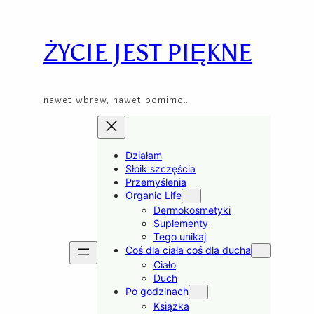
Skip
to
content
ŻYCIE JEST PIĘKNE
nawet wbrew, nawet pomimo…
Działam
Słoik szczęścia
Przemyślenia
Organic Life
Dermokosmetyki
Suplementy
Tego unikaj
Coś dla ciała coś dla ducha
Ciało
Duch
Po godzinach
Książka