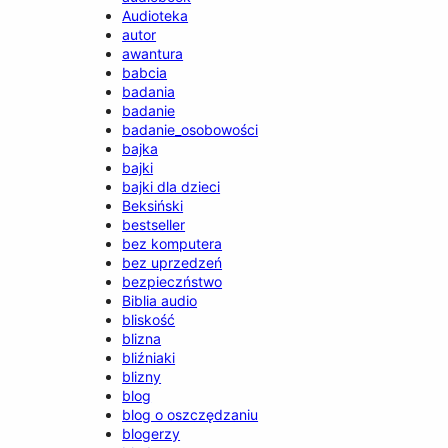
Audioteka
autor
awantura
babcia
badania
badanie
badanie_osobowości
bajka
bajki
bajki dla dzieci
Beksiński
bestseller
bez komputera
bez uprzedzeń
bezpieczństwo
Biblia audio
bliskość
blizna
bliźniaki
blizny
blog
blog o oszczędzaniu
blogerzy