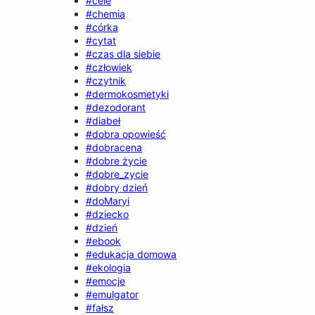
#cele
#chemia
#córka
#cytat
#czas dla siebie
#człowiek
#czytnik
#dermokosmetyki
#dezodorant
#diabeł
#dobra opowieść
#dobracena
#dobre życie
#dobre_zycie
#dobry dzień
#doMaryi
#dziecko
#dzień
#ebook
#edukacja domowa
#ekologia
#emocje
#emulgator
#fałsz