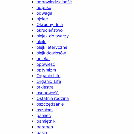
odpowiedzialność
odpuść
odwaga
ojciec
Okruchy dnia
okrucieństwo
olejek do twarzy
olejki
olejki eteryczne
olejkidowłosów
opieka
opowieść
optymizm
Organic Life
Organic_Life
orkiestra
osobowość
Ostatnia rodzina
oszczędzanie
oszołom
pamieć
pamiętnik
paraben
pasja