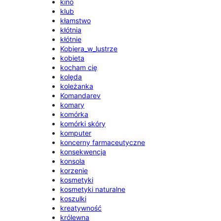
kino
klub
kłamstwo
kłótnia
kłótnie
Kobiera_w_lustrze
kobieta
kocham cię
kolęda
koleżanka
Komandarev
komary
komórka
komórki skóry
komputer
koncerny farmaceutyczne
konsekwencja
konsola
korzenie
kosmetyki
kosmetyki naturalne
koszulki
kreatywność
królewna