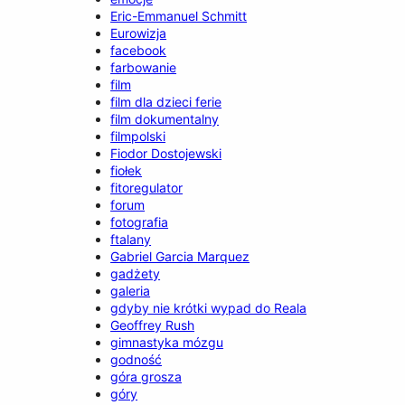
Eric-Emmanuel Schmitt
Eurowizja
facebook
farbowanie
film
film dla dzieci ferie
film dokumentalny
filmpolski
Fiodor Dostojewski
fiołek
fitoregulator
forum
fotografia
ftalany
Gabriel Garcia Marquez
gadżety
galeria
gdyby nie krótki wypad do Reala
Geoffrey Rush
gimnastyka mózgu
godność
góra grosza
góry