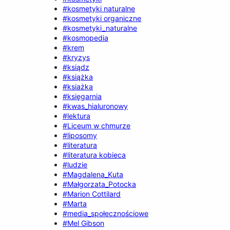
#kosmetyki naturalne
#kosmetyki organiczne
#kosmetyki_naturalne
#kosmopedia
#krem
#kryzys
#ksiądz
#książka
#ksiażka
#księgarnia
#kwas_hialuronowy
#lektura
#Liceum w chmurze
#liposomy
#literatura
#literatura kobieca
#ludzie
#Magdalena_Kuta
#Małgorzata_Potocka
#Marion Cottilard
#Marta
#media_społecznościowe
#Mel Gibson