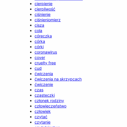
cierpienie
cierpliwość
ciśnienie
ciśnieniomierz
cisza
cola
córeczka
córka
córki
coronawirus
cover
cruelty free
cud
ćwiczenia
ćwiczenia na skrzypcach
ćwiczenie
czas
cząsteczki
członek rodziny
człowieczeństwo
człowiek
czytać
czytanie