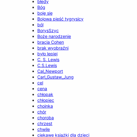
błędy
Bóg
boję się
Bojowa pieść tygrysicy
ból
BorysSzyc
Boże narodzenie
bracia Cohen
brak wyobraźni
było lepiej
C. S. Lewis
C.S.Lewis
Cal_Newport
Carl_Gustaw_Jung
cel
cena
chłopak
chłopiec
choinka
chór
choroba
chrzest
chwile
ciekawe książki dla dzieci