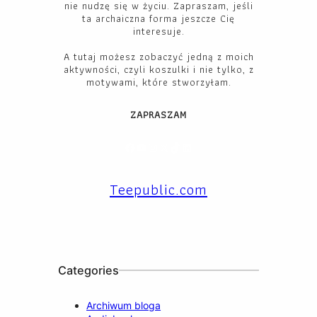
nie nudzę się w życiu. Zapraszam, jeśli
ta archaiczna forma jeszcze Cię
interesuje.
A tutaj możesz zobaczyć jedną z moich
aktywności, czyli koszulki i nie tylko, z
motywami, które stworzyłam.
ZAPRASZAM
Facebook
YouTube
Instagram
X
TikTok
LinkedIn
Teepublic.com
Categories
Archiwum bloga