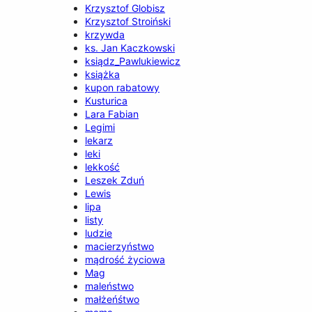
Krzysztof Globisz
Krzysztof Stroiński
krzywda
ks. Jan Kaczkowski
ksiądz_Pawlukiewicz
książka
kupon rabatowy
Kusturica
Lara Fabian
Legimi
lekarz
leki
lekkość
Leszek Zduń
Lewis
lipa
listy
ludzie
macierzyństwo
mądrość życiowa
Mag
maleństwo
małżeńśtwo