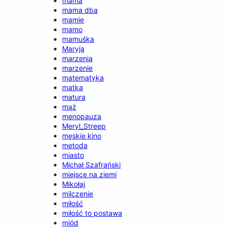
mama
mama dba
mamie
mamo
mamuśka
Maryja
marzenia
marzenie
matematyka
matka
matura
mąż
menopauza
Meryl_Streep
męskie kino
metoda
miasto
Michał Szafrański
miejsce na ziemi
Mikołaj
milczenie
miłość
miłość to postawa
miód