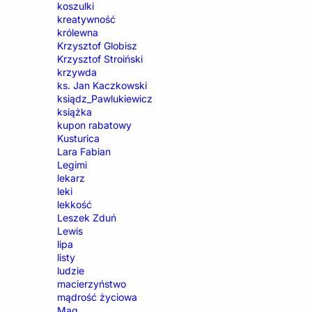
koszulki
kreatywność
królewna
Krzysztof Globisz
Krzysztof Stroiński
krzywda
ks. Jan Kaczkowski
ksiądz_Pawlukiewicz
książka
kupon rabatowy
Kusturica
Lara Fabian
Legimi
lekarz
leki
lekkość
Leszek Zduń
Lewis
lipa
listy
ludzie
macierzyństwo
mądrość życiowa
Mag