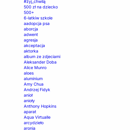
#żyj_chwilą
500 zł na dziecko
500+
6-latkiw szkole
aadopcja psa
aborcja
adwent
agresja
akceptacja
aktorka
album ze zdjeciami
Aleksander Doba
Alice Munro
aloes
aluminium
Amy Chua
Andrzej Fidyk
anioł
anioły
Anthony Hopkins
aparat
Aqua Virtualle
arcydzieło
aronia