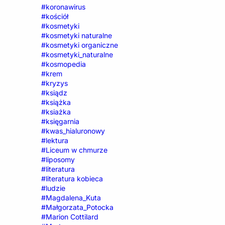
#koronawirus
#kościół
#kosmetyki
#kosmetyki naturalne
#kosmetyki organiczne
#kosmetyki_naturalne
#kosmopedia
#krem
#kryzys
#ksiądz
#książka
#ksiażka
#księgarnia
#kwas_hialuronowy
#lektura
#Liceum w chmurze
#liposomy
#literatura
#literatura kobieca
#ludzie
#Magdalena_Kuta
#Małgorzata_Potocka
#Marion Cottilard