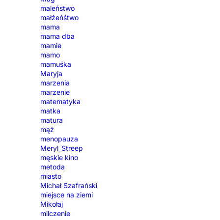
maleństwo
małżeńśtwo
mama
mama dba
mamie
mamo
mamuśka
Maryja
marzenia
marzenie
matematyka
matka
matura
mąż
menopauza
Meryl_Streep
męskie kino
metoda
miasto
Michał Szafrański
miejsce na ziemi
Mikołaj
milczenie