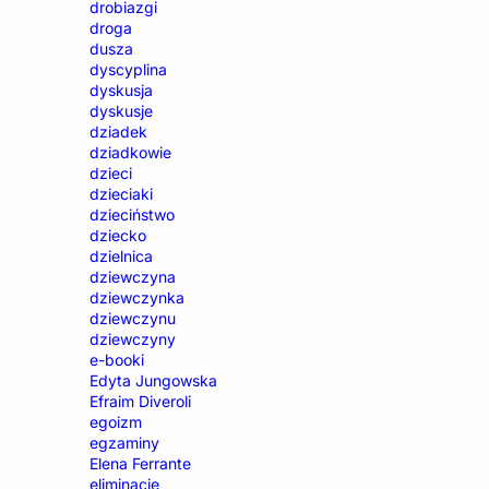
drobiazgi
droga
dusza
dyscyplina
dyskusja
dyskusje
dziadek
dziadkowie
dzieci
dzieciaki
dzieciństwo
dziecko
dzielnica
dziewczyna
dziewczynka
dziewczynu
dziewczyny
e-booki
Edyta Jungowska
Efraim Diveroli
egoizm
egzaminy
Elena Ferrante
eliminacje