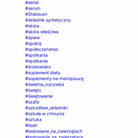
#serial
#serum
#Shatavari
#składnik syntetyczny
#skóra
#skóra właściwa
#śpiew
#spokój
#społeczeństwo
#spotkania
#spotkanie
#środowisko
#suplement diety
#suplementy-na-menopauzę
#świetna_rozrywka
#święto
#świętowanie
#szafa
#szkodliwe_składniki
#szkoła w chmurze
#sztuka
#teatr
#testowane_na_zwierzętach
#testowanie_na_zwierzętach