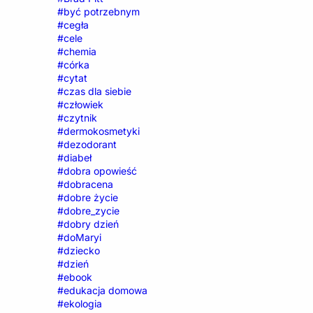
#być potrzebnym
#cegła
#cele
#chemia
#córka
#cytat
#czas dla siebie
#człowiek
#czytnik
#dermokosmetyki
#dezodorant
#diabeł
#dobra opowieść
#dobracena
#dobre życie
#dobre_zycie
#dobry dzień
#doMaryi
#dziecko
#dzień
#ebook
#edukacja domowa
#ekologia