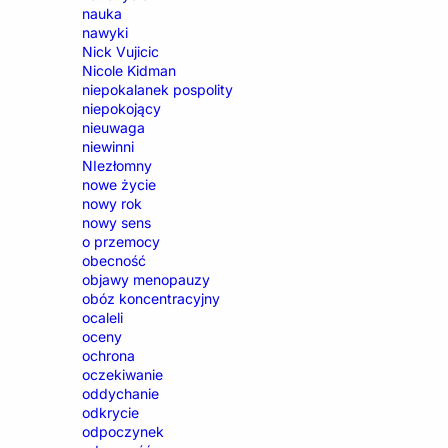
nauka
nawyki
Nick Vujicic
Nicole Kidman
niepokalanek pospolity
niepokojący
nieuwaga
niewinni
NIezłomny
nowe życie
nowy rok
nowy sens
o przemocy
obecność
objawy menopauzy
obóz koncentracyjny
ocaleli
oceny
ochrona
oczekiwanie
oddychanie
odkrycie
odpoczynek