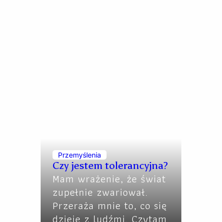
Przemyślenia
Czy jestem tolerancyjna?
Mam wrażenie, że świat
zupełnie zwariował.
Przeraża mnie to, co się
dzieje z ludźmi. Czytam