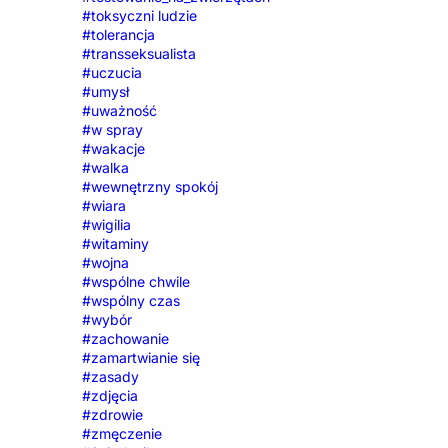
#toksyczni ludzie
#tolerancja
#transseksualista
#uczucia
#umysł
#uważność
#w spray
#wakacje
#walka
#wewnętrzny spokój
#wiara
#wigilia
#witaminy
#wojna
#wspólne chwile
#wspólny czas
#wybór
#zachowanie
#zamartwianie się
#zasady
#zdjęcia
#zdrowie
#zmęczenie