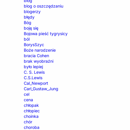
blog
blog o oszczędzaniu
blogerzy
błędy
Bóg
boję się
Bojowa pieść tygrysicy
ból
BorysSzyc
Boże narodzenie
bracia Cohen
brak wyobraźni
było lepiej
C. S. Lewis
C.S.Lewis
Cal_Newport
Carl_Gustaw_Jung
cel
cena
chłopak
chłopiec
choinka
chór
choroba