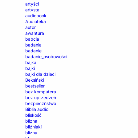
artyści
artysta
audiobook
Audioteka
autor
awantura
babcia
badania
badanie
badanie_osobowości
bajka
bajki
bajki dla dzieci
Beksiński
bestseller
bez komputera
bez uprzedzeń
bezpieczństwo
Biblia audio
bliskość
blizna
bliźniaki
blizny