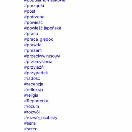
#porządki
#post
#potrzeba
#powieść
#powieść japońska
#praca
#praca_głębok
#prawda
#prezent
#przeciwwirusowy
#przemyślenia
#przyjaźń
#przypadek
#radość
#recenzja
#refleksja
#religia
#Reporterka
#rozum
#rozwój
#rozwój_osobisty
#sens
#serce