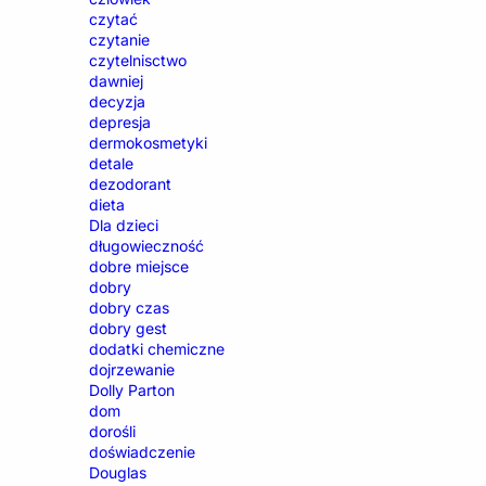
czytać
czytanie
czytelnisctwo
dawniej
decyzja
depresja
dermokosmetyki
detale
dezodorant
dieta
Dla dzieci
długowieczność
dobre miejsce
dobry
dobry czas
dobry gest
dodatki chemiczne
dojrzewanie
Dolly Parton
dom
dorośli
doświadczenie
Douglas