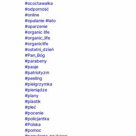
#ococtawalka
#odporność
#online
#opalanie #lato
#oparzenie
#organic life
#organic_life
#organiclife
#ostatni_dzień
#Pan_Bóg
#parabeny
#pasje
#patriotyzm
#peeling
#pielgrzymka
#pieniądze
#plany
#plastik
#płeć
#pocenie
#policjantka
#Polska
#pomoc
#popularno-naukowa