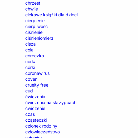
chrzest
chwile
ciekawe książki dla dzieci
cierpienie
cierpliwość
ciśnienie
ciśnieniomierz
cisza
cola
córeczka
córka
córki
coronawirus
cover
cruelty free
cud
ćwiczenia
ćwiczenia na skrzypcach
ćwiczenie
czas
cząsteczki
członek rodziny
człowieczeństwo
człowiek