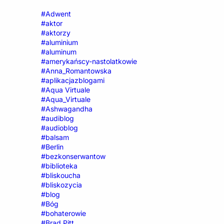
#Adwent
#aktor
#aktorzy
#aluminium
#aluminum
#amerykańscy-nastolatkowie
#Anna_Romantowska
#aplikacjazblogami
#Aqua Virtuale
#Aqua_Virtuale
#Ashwagandha
#audiblog
#audioblog
#balsam
#Berlin
#bezkonserwantow
#biblioteka
#bliskoucha
#bliskozycia
#blog
#Bóg
#bohaterowie
#Brad Pitt