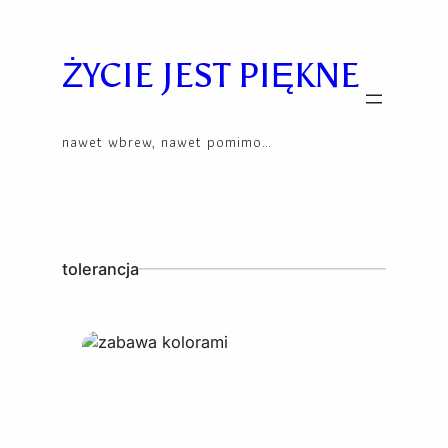
Skip
to
content
ŻYCIE JEST PIĘKNE
nawet wbrew, nawet pomimo…
tolerancja