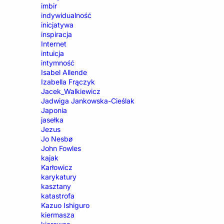
imbir
indywidualność
inicjatywa
inspiracja
Internet
intuicja
intymność
Isabel Allende
Izabella Frączyk
Jacek_Walkiewicz
Jadwiga Jankowska-Cieślak
Japonia
jasełka
Jezus
Jo Nesbø
John Fowles
kajak
Karłowicz
karykatury
kasztany
katastrofa
Kazuo Ishiguro
kiermasza