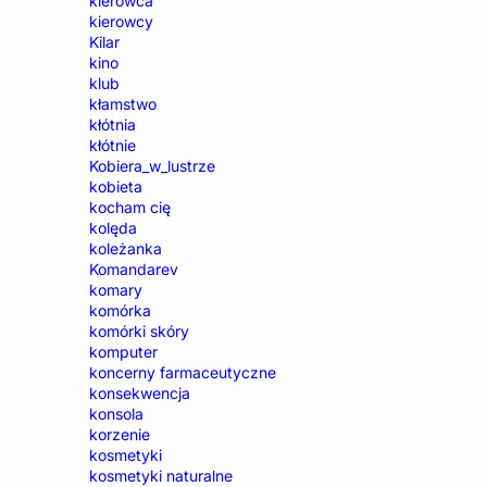
kierowca
kierowcy
Kilar
kino
klub
kłamstwo
kłótnia
kłótnie
Kobiera_w_lustrze
kobieta
kocham cię
kolęda
koleżanka
Komandarev
komary
komórka
komórki skóry
komputer
koncerny farmaceutyczne
konsekwencja
konsola
korzenie
kosmetyki
kosmetyki naturalne