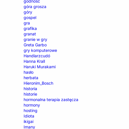
godność
góra grosza
góry
gospel
gra
grafika
granat
granie w gry
Greta Garbo
gry komputerowe
Handlarzcudó
Hanna Krall
Haruki Murakami
hasło
herbata
Hieronim_Bosch
historia
historie
hormonalna terapia zastęcza
hormony
hosting
Idiota
ikigai
Imany