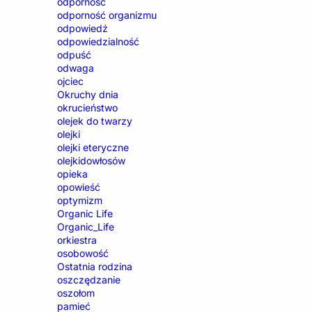
odporność
odporność organizmu
odpowiedź
odpowiedzialność
odpuść
odwaga
ojciec
Okruchy dnia
okrucieństwo
olejek do twarzy
olejki
olejki eteryczne
olejkidowłosów
opieka
opowieść
optymizm
Organic Life
Organic_Life
orkiestra
osobowość
Ostatnia rodzina
oszczędzanie
oszołom
pamieć