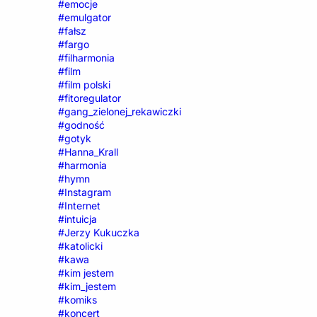
#emocje
#emulgator
#fałsz
#fargo
#filharmonia
#film
#film polski
#fitoregulator
#gang_zielonej_rekawiczki
#godność
#gotyk
#Hanna_Krall
#harmonia
#hymn
#Instagram
#Internet
#intuicja
#Jerzy Kukuczka
#katolicki
#kawa
#kim jestem
#kim_jestem
#komiks
#koncert