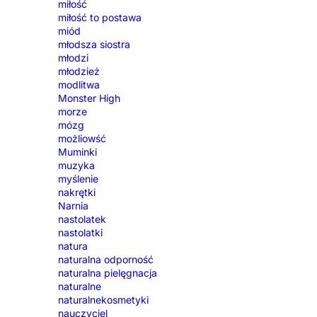
miłość
miłość to postawa
miód
młodsza siostra
młodzi
młodzież
modlitwa
Monster High
morze
mózg
możliowść
Muminki
muzyka
myślenie
nakrętki
Narnia
nastolatek
nastolatki
natura
naturalna odporność
naturalna pielęgnacja
naturalne
naturalnekosmetyki
nauczyciel