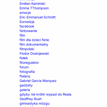
Emilian Kamiński
Emma TThompson
emocje
Eric-Emmanuel Schmitt
Eurowizja
facebook
farbowanie
film
film dla dzieci ferie
film dokumentalny
filmpolski
Fiodor Dostojewski
fiołek
fitoregulator
forum
fotografia
ftalany
Gabriel Garcia Marquez
gadżety
galeria
gdyby nie krótki wypad do Reala
Geoffrey Rush
gimnastyka mózgu