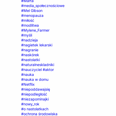
#Marta
#media_społecznościowe
#Mel Gibson
#menopauza
#miłość
#modlitwa
#Mylene_Farmer
#myśli
#nadzieja
#nagietek lekarski
#nagranie
#naskórek
#nastolatki
#naturalneskladniki
#nauczyciel #aktor
#nauka
#nauka w domu
#Netflix
#niepoddawajsię
#niepodległość
#niezapominajki
#nowy_rok
#o nastolatkach
#ochrona środowiska