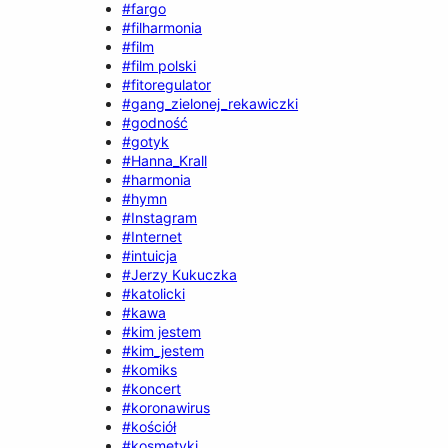
#fargo
#filharmonia
#film
#film polski
#fitoregulator
#gang_zielonej_rekawiczki
#godność
#gotyk
#Hanna_Krall
#harmonia
#hymn
#Instagram
#Internet
#intuicja
#Jerzy Kukuczka
#katolicki
#kawa
#kim jestem
#kim_jestem
#komiks
#koncert
#koronawirus
#kościół
#kosmetyki