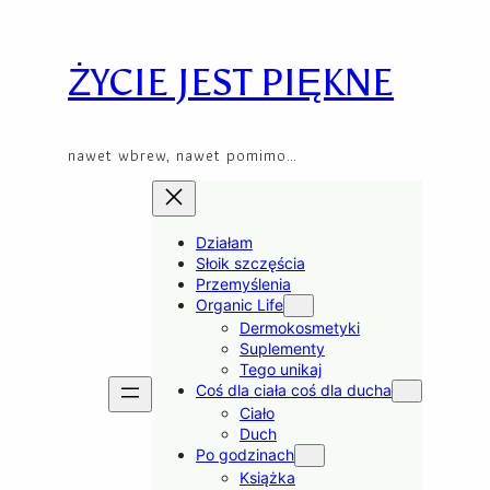
Skip
to
content
ŻYCIE JEST PIĘKNE
nawet wbrew, nawet pomimo…
Działam
Słoik szczęścia
Przemyślenia
Organic Life
Dermokosmetyki
Suplementy
Tego unikaj
Coś dla ciała coś dla ducha
Ciało
Duch
Po godzinach
Książka