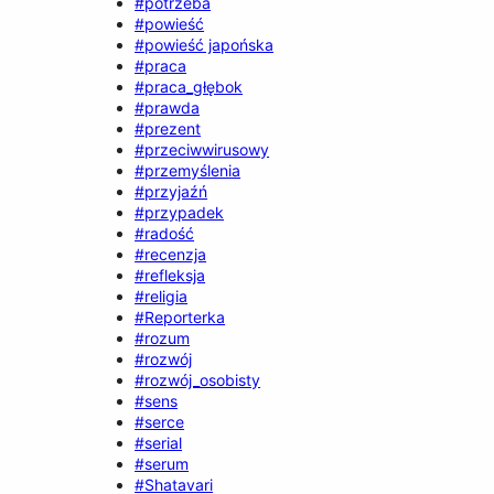
#potrzeba
#powieść
#powieść japońska
#praca
#praca_głębok
#prawda
#prezent
#przeciwwirusowy
#przemyślenia
#przyjaźń
#przypadek
#radość
#recenzja
#refleksja
#religia
#Reporterka
#rozum
#rozwój
#rozwój_osobisty
#sens
#serce
#serial
#serum
#Shatavari