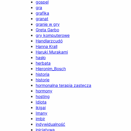
gospel
gra
grafika
granat
granie w gry
Greta Garbo
gry komputerowe
Handlarzcudó
Hanna Krall
Haruki Murakami
hasło
herbata
Hieronim_Bosch
historia
historie
hormonalna terapia zastęcza
hormony
hosting
Idiota
ikigai
Imany
imbir
indywidualność
inicjatywa