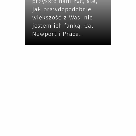
przyszło nam żyć, ale,
jak prawdopodobnie
większość z Was, nie
jestem ich fanką. Cal
Newport i Praca…