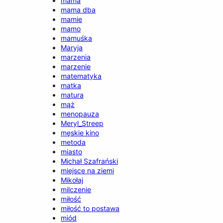
mama
mama dba
mamie
mamo
mamuśka
Maryja
marzenia
marzenie
matematyka
matka
matura
mąż
menopauza
Meryl_Streep
męskie kino
metoda
miasto
Michał Szafrański
miejsce na ziemi
Mikołaj
milczenie
miłość
miłość to postawa
miód