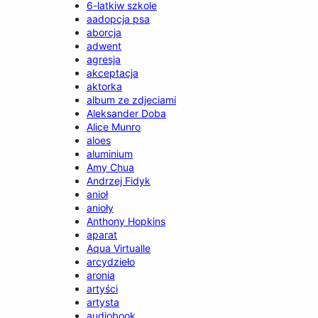
6-latkiw szkole
aadopcja psa
aborcja
adwent
agresja
akceptacja
aktorka
album ze zdjeciami
Aleksander Doba
Alice Munro
aloes
aluminium
Amy Chua
Andrzej Fidyk
anioł
anioły
Anthony Hopkins
aparat
Aqua Virtualle
arcydzieło
aronia
artyści
artysta
audiobook