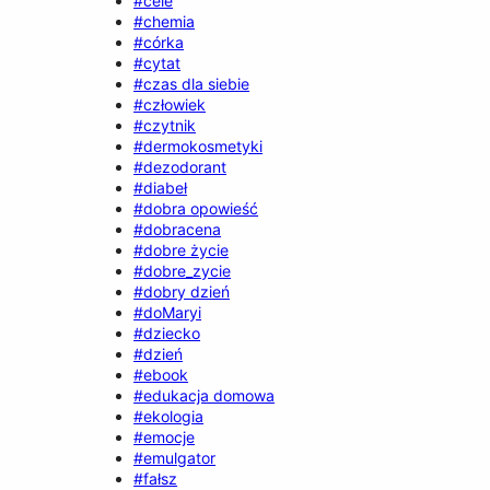
#cele
#chemia
#córka
#cytat
#czas dla siebie
#człowiek
#czytnik
#dermokosmetyki
#dezodorant
#diabeł
#dobra opowieść
#dobracena
#dobre życie
#dobre_zycie
#dobry dzień
#doMaryi
#dziecko
#dzień
#ebook
#edukacja domowa
#ekologia
#emocje
#emulgator
#fałsz