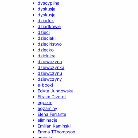
dyscyplina
dyskusja
dyskusje
dziadek
dziadkowie
dzieci
dzieciaki
dzieciństwo
dziecko
dzielnica
dziewczyna
dziewczynka
dziewczynu
dziewczyny
e-booki
Edyta Jungowska
Efraim Diveroli
egoizm
egzaminy
Elena Ferrante
eliminacje
Emilian Kamiński
Emma TThompson
emocje