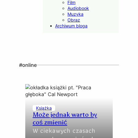
Film
Audiobook
Muzyka
Obraz
Archiwum bloga
#online
Książka
Może jednak warto by
coś zmienić
W ciekawych czasach