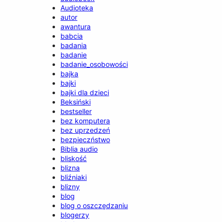
Audioteka
autor
awantura
babcia
badania
badanie
badanie_osobowości
bajka
bajki
bajki dla dzieci
Beksiński
bestseller
bez komputera
bez uprzedzeń
bezpieczństwo
Biblia audio
bliskość
blizna
bliźniaki
blizny
blog
blog o oszczędzaniu
blogerzy