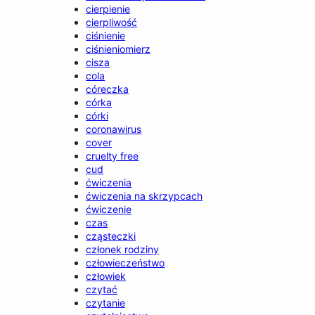
cierpienie
cierpliwość
ciśnienie
ciśnieniomierz
cisza
cola
córeczka
córka
córki
coronawirus
cover
cruelty free
cud
ćwiczenia
ćwiczenia na skrzypcach
ćwiczenie
czas
cząsteczki
członek rodziny
człowieczeństwo
człowiek
czytać
czytanie