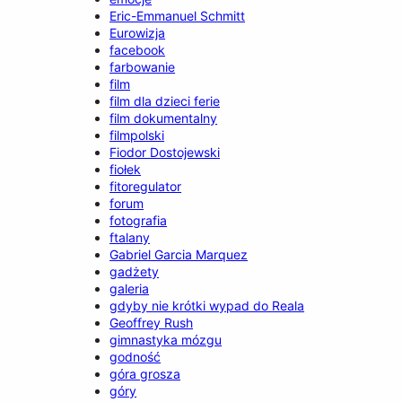
Eric-Emmanuel Schmitt
Eurowizja
facebook
farbowanie
film
film dla dzieci ferie
film dokumentalny
filmpolski
Fiodor Dostojewski
fiołek
fitoregulator
forum
fotografia
ftalany
Gabriel Garcia Marquez
gadżety
galeria
gdyby nie krótki wypad do Reala
Geoffrey Rush
gimnastyka mózgu
godność
góra grosza
góry