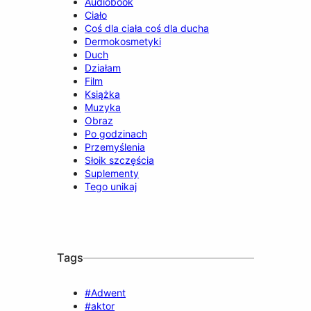
Audiobook
Ciało
Coś dla ciała coś dla ducha
Dermokosmetyki
Duch
Działam
Film
Książka
Muzyka
Obraz
Po godzinach
Przemyślenia
Słoik szczęścia
Suplementy
Tego unikaj
Tags
#Adwent
#aktor