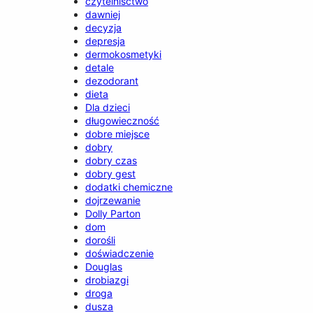
czytelnisctwo
dawniej
decyzja
depresja
dermokosmetyki
detale
dezodorant
dieta
Dla dzieci
długowieczność
dobre miejsce
dobry
dobry czas
dobry gest
dodatki chemiczne
dojrzewanie
Dolly Parton
dom
dorośli
doświadczenie
Douglas
drobiazgi
droga
dusza