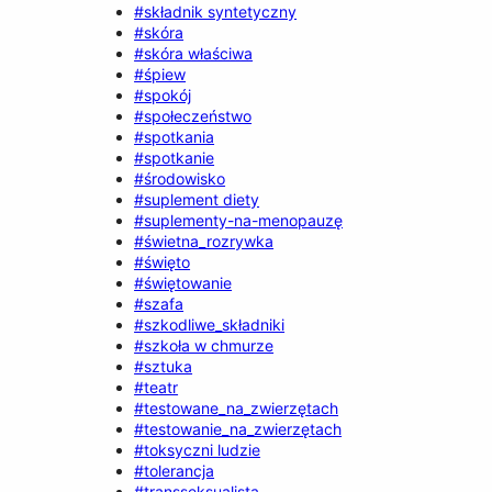
#składnik syntetyczny
#skóra
#skóra właściwa
#śpiew
#spokój
#społeczeństwo
#spotkania
#spotkanie
#środowisko
#suplement diety
#suplementy-na-menopauzę
#świetna_rozrywka
#święto
#świętowanie
#szafa
#szkodliwe_składniki
#szkoła w chmurze
#sztuka
#teatr
#testowane_na_zwierzętach
#testowanie_na_zwierzętach
#toksyczni ludzie
#tolerancja
#transseksualista