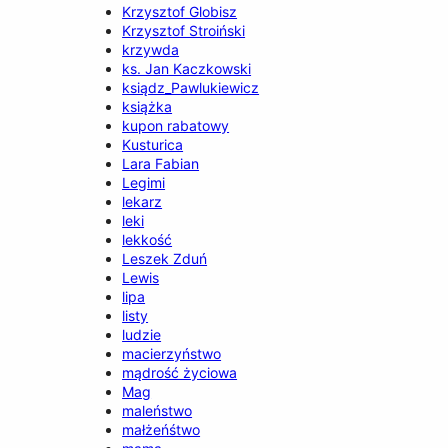
Krzysztof Globisz
Krzysztof Stroiński
krzywda
ks. Jan Kaczkowski
ksiądz_Pawlukiewicz
książka
kupon rabatowy
Kusturica
Lara Fabian
Legimi
lekarz
leki
lekkość
Leszek Zduń
Lewis
lipa
listy
ludzie
macierzyństwo
mądrość życiowa
Mag
maleństwo
małżeńśtwo