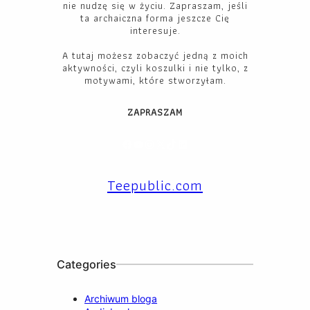
nie nudzę się w życiu. Zapraszam, jeśli
ta archaiczna forma jeszcze Cię
interesuje.
A tutaj możesz zobaczyć jedną z moich
aktywności, czyli koszulki i nie tylko, z
motywami, które stworzyłam.
ZAPRASZAM
Facebook
YouTube
Instagram
X
TikTok
LinkedIn
Teepublic.com
Categories
Archiwum bloga