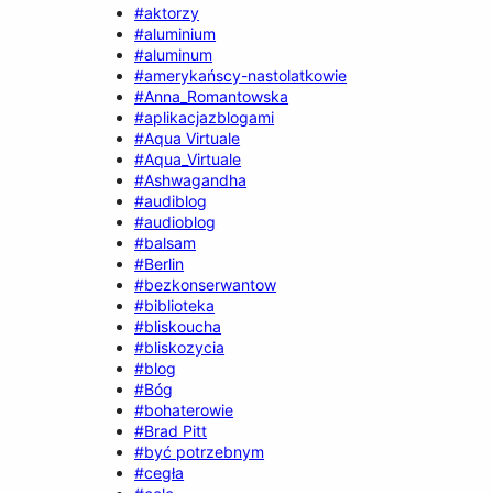
#aktorzy
#aluminium
#aluminum
#amerykańscy-nastolatkowie
#Anna_Romantowska
#aplikacjazblogami
#Aqua Virtuale
#Aqua_Virtuale
#Ashwagandha
#audiblog
#audioblog
#balsam
#Berlin
#bezkonserwantow
#biblioteka
#bliskoucha
#bliskozycia
#blog
#Bóg
#bohaterowie
#Brad Pitt
#być potrzebnym
#cegła