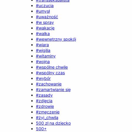
#uczucia
#umysł
#uważność
#w spray
#wakacje
#walka
#wewnętrzny spokój
#wiara
#wigilia
#witaminy
#wojna
#wspólne chwile
#wspólny czas
#wybór
#zachowanie
#zamartwianie się
#zasady
#zdjęcia
#zdrowie
#zmęczenie
#żyj_chwilą
500 zł na dziecko
500+