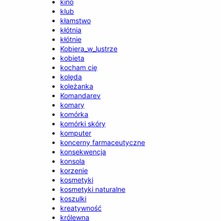
kino
klub
kłamstwo
kłótnia
kłótnie
Kobiera_w_lustrze
kobieta
kocham cię
kolęda
koleżanka
Komandarev
komary
komórka
komórki skóry
komputer
koncerny farmaceutyczne
konsekwencja
konsola
korzenie
kosmetyki
kosmetyki naturalne
koszulki
kreatywność
królewna