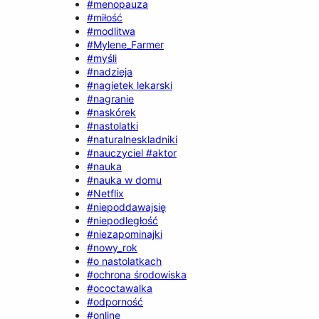
#menopauza
#miłość
#modlitwa
#Mylene_Farmer
#myśli
#nadzieja
#nagietek lekarski
#nagranie
#naskórek
#nastolatki
#naturalneskladniki
#nauczyciel #aktor
#nauka
#nauka w domu
#Netflix
#niepoddawajsię
#niepodległość
#niezapominajki
#nowy_rok
#o nastolatkach
#ochrona środowiska
#ococtawalka
#odporność
#online