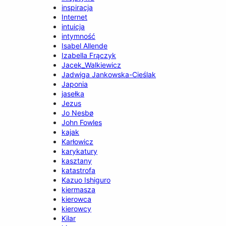
inspiracja
Internet
intuicja
intymność
Isabel Allende
Izabella Frączyk
Jacek_Walkiewicz
Jadwiga Jankowska-Cieślak
Japonia
jasełka
Jezus
Jo Nesbø
John Fowles
kajak
Karłowicz
karykatury
kasztany
katastrofa
Kazuo Ishiguro
kiermasza
kierowca
kierowcy
Kilar