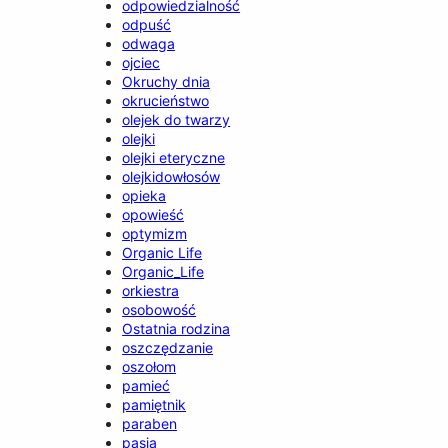
odpowiedzialność
odpuść
odwaga
ojciec
Okruchy dnia
okrucieństwo
olejek do twarzy
olejki
olejki eteryczne
olejkidowłosów
opieka
opowieść
optymizm
Organic Life
Organic_Life
orkiestra
osobowość
Ostatnia rodzina
oszczędzanie
oszołom
pamieć
pamiętnik
paraben
pasja