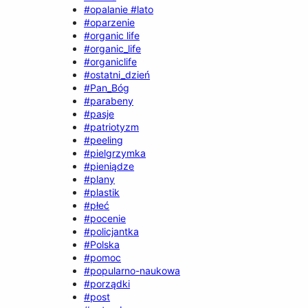
#opalanie #lato
#oparzenie
#organic life
#organic_life
#organiclife
#ostatni_dzień
#Pan_Bóg
#parabeny
#pasje
#patriotyzm
#peeling
#pielgrzymka
#pieniądze
#plany
#plastik
#płeć
#pocenie
#policjantka
#Polska
#pomoc
#popularno-naukowa
#porządki
#post