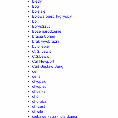
błędy
Bóg
boję się
Bojowa pieść tygrysicy
ból
BorysSzyc
Boże narodzenie
bracia Cohen
brak wyobraźni
było lepiej
C. S. Lewis
C.S.Lewis
Cal_Newport
Carl_Gustaw_Jung
cel
cena
chłopak
chłopiec
choinka
chór
choroba
chrzest
chwile
ciekawe książki dla dzieci