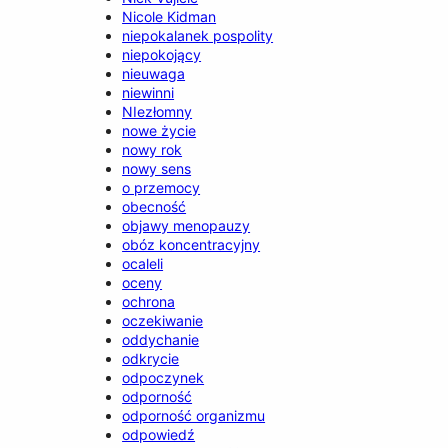
Nicole Kidman
niepokalanek pospolity
niepokojący
nieuwaga
niewinni
NIezłomny
nowe życie
nowy rok
nowy sens
o przemocy
obecność
objawy menopauzy
obóz koncentracyjny
ocaleli
oceny
ochrona
oczekiwanie
oddychanie
odkrycie
odpoczynek
odporność
odporność organizmu
odpowiedź