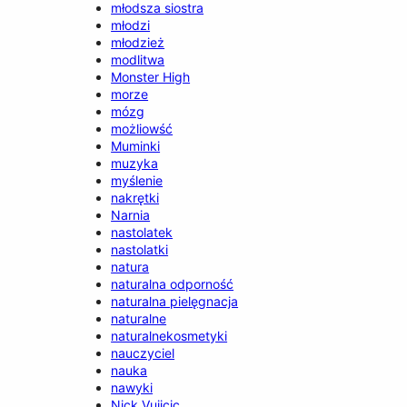
młodsza siostra
młodzi
młodzież
modlitwa
Monster High
morze
mózg
możliowść
Muminki
muzyka
myślenie
nakrętki
Narnia
nastolatek
nastolatki
natura
naturalna odporność
naturalna pielęgnacja
naturalne
naturalnekosmetyki
nauczyciel
nauka
nawyki
Nick Vujicic