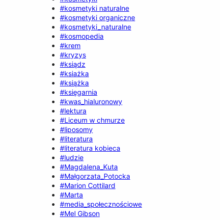
#kosmetyki naturalne
#kosmetyki organiczne
#kosmetyki_naturalne
#kosmopedia
#krem
#kryzys
#ksiądz
#ksiażka
#książka
#księgarnia
#kwas_hialuronowy
#lektura
#Liceum w chmurze
#liposomy
#literatura
#literatura kobieca
#ludzie
#Magdalena_Kuta
#Małgorzata_Potocka
#Marion Cottilard
#Marta
#media_społecznościowe
#Mel Gibson