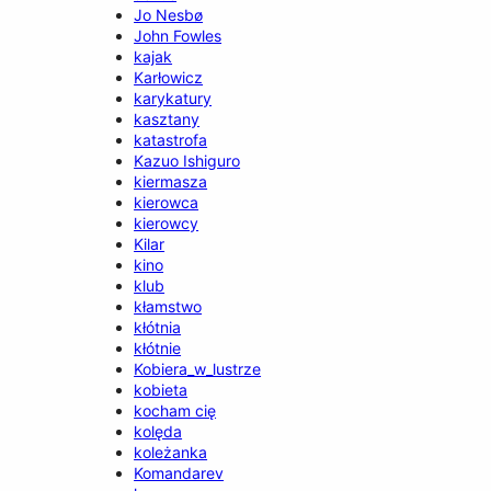
Jo Nesbø
John Fowles
kajak
Karłowicz
karykatury
kasztany
katastrofa
Kazuo Ishiguro
kiermasza
kierowca
kierowcy
Kilar
kino
klub
kłamstwo
kłótnia
kłótnie
Kobiera_w_lustrze
kobieta
kocham cię
kolęda
koleżanka
Komandarev