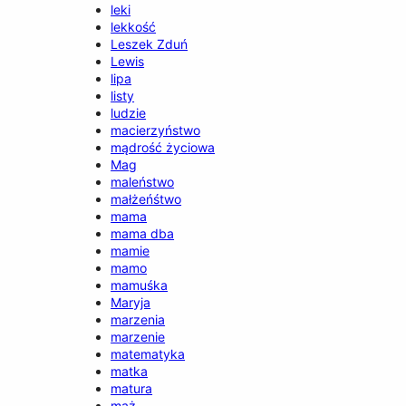
leki
lekkość
Leszek Zduń
Lewis
lipa
listy
ludzie
macierzyństwo
mądrość życiowa
Mag
maleństwo
małżeńśtwo
mama
mama dba
mamie
mamo
mamuśka
Maryja
marzenia
marzenie
matematyka
matka
matura
mąż