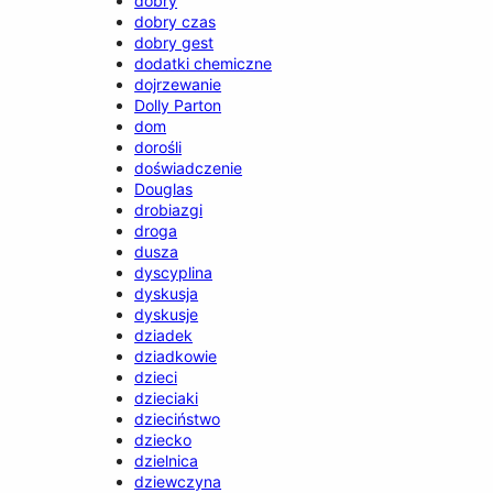
dobry
dobry czas
dobry gest
dodatki chemiczne
dojrzewanie
Dolly Parton
dom
dorośli
doświadczenie
Douglas
drobiazgi
droga
dusza
dyscyplina
dyskusja
dyskusje
dziadek
dziadkowie
dzieci
dzieciaki
dzieciństwo
dziecko
dzielnica
dziewczyna