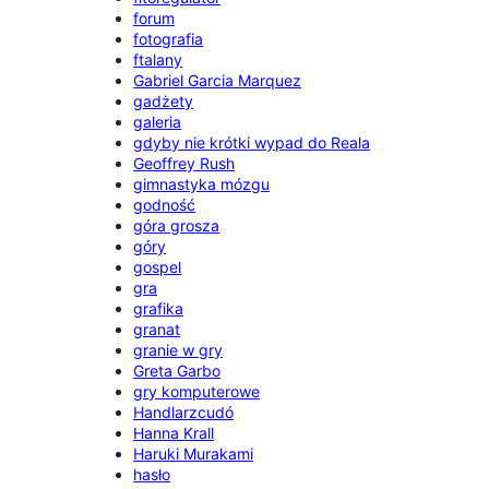
forum
fotografia
ftalany
Gabriel Garcia Marquez
gadżety
galeria
gdyby nie krótki wypad do Reala
Geoffrey Rush
gimnastyka mózgu
godność
góra grosza
góry
gospel
gra
grafika
granat
granie w gry
Greta Garbo
gry komputerowe
Handlarzcudó
Hanna Krall
Haruki Murakami
hasło