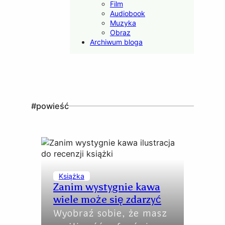
Film
Audiobook
Muzyka
Obraz
Archiwum bloga
#powieść
Książka
Zanim wystygnie kawa
wiele może się zdarzyć
Wyobraź sobie, że masz