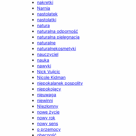
nakrętki
Narnia
nastolatek
nastolatki
natura
naturalna odporność
naturalna pielęgnacja
naturalne
naturalnekosmetyki
nauczyciel
nauka
nawyki
Nick Vujicic
Nicole Kidman
niepokalanek pospolity
niepokojący
nieuwaga
niewinni
NIezłomny
nowe życie
nowy rok
nowy sens
o przemocy
obecność