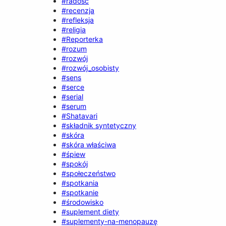
#radość
#recenzja
#refleksja
#religia
#Reporterka
#rozum
#rozwój
#rozwój_osobisty
#sens
#serce
#serial
#serum
#Shatavari
#składnik syntetyczny
#skóra
#skóra właściwa
#śpiew
#spokój
#społeczeństwo
#spotkania
#spotkanie
#środowisko
#suplement diety
#suplementy-na-menopauzę