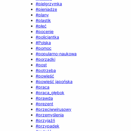
#pielgrzymka
#pieniądze
#plany
#plastik
#płeć
#pocenie
#policjantka
#Polska
#pomoc
#popularno-naukowa
#porządki
#post
#potrzeba
#powieść
#powieść japońska
#praca
#praca_głębok
#prawda
#prezent
#przeciwwirusowy
#przemyślenia
#przyjaźń
#przypadek