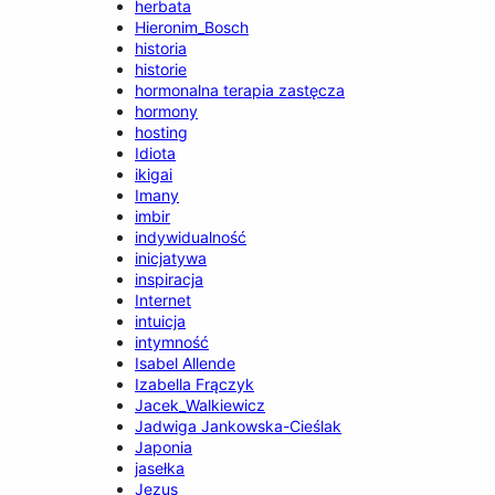
herbata
Hieronim_Bosch
historia
historie
hormonalna terapia zastęcza
hormony
hosting
Idiota
ikigai
Imany
imbir
indywidualność
inicjatywa
inspiracja
Internet
intuicja
intymność
Isabel Allende
Izabella Frączyk
Jacek_Walkiewicz
Jadwiga Jankowska-Cieślak
Japonia
jasełka
Jezus