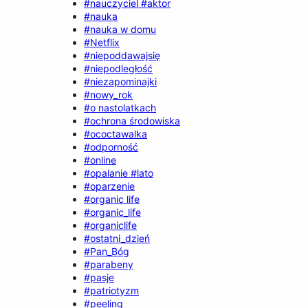
#nauczyciel #aktor
#nauka
#nauka w domu
#Netflix
#niepoddawajsię
#niepodległość
#niezapominajki
#nowy_rok
#o nastolatkach
#ochrona środowiska
#ococtawalka
#odporność
#online
#opalanie #lato
#oparzenie
#organic life
#organic_life
#organiclife
#ostatni_dzień
#Pan_Bóg
#parabeny
#pasje
#patriotyzm
#peeling