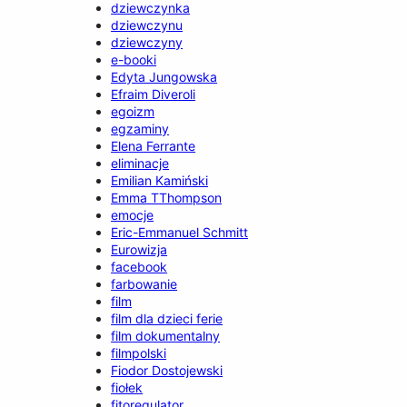
dziewczynka
dziewczynu
dziewczyny
e-booki
Edyta Jungowska
Efraim Diveroli
egoizm
egzaminy
Elena Ferrante
eliminacje
Emilian Kamiński
Emma TThompson
emocje
Eric-Emmanuel Schmitt
Eurowizja
facebook
farbowanie
film
film dla dzieci ferie
film dokumentalny
filmpolski
Fiodor Dostojewski
fiołek
fitoregulator