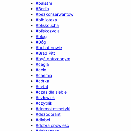
#balsam
#Berlin
#bezkonserwantow
#biblioteka
#bliskoucha
#bliskozycia
#blog
#Bóg
#bohaterowie
#Brad Pitt
#być potrzebnym
#cegła
#cele
#chemia
#córka
#cytat
#czas dla siebie
#człowiek
#czytnik
#dermokosmetyki
#dezodorant
#diabeł
#dobra opowieść
#dobracena