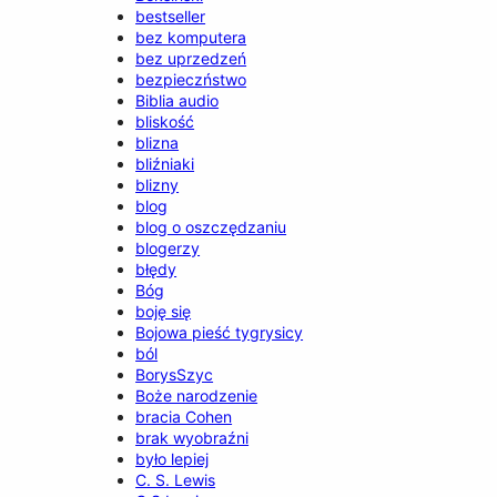
bestseller
bez komputera
bez uprzedzeń
bezpieczństwo
Biblia audio
bliskość
blizna
bliźniaki
blizny
blog
blog o oszczędzaniu
blogerzy
błędy
Bóg
boję się
Bojowa pieść tygrysicy
ból
BorysSzyc
Boże narodzenie
bracia Cohen
brak wyobraźni
było lepiej
C. S. Lewis