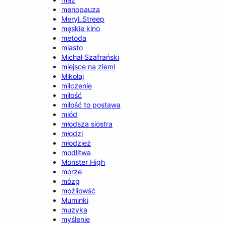
menopauza
Meryl_Streep
męskie kino
metoda
miasto
Michał Szafrański
miejsce na ziemi
Mikołaj
milczenie
miłość
miłość to postawa
miód
młodsza siostra
młodzi
młodzież
modlitwa
Monster High
morze
mózg
możliowść
Muminki
muzyka
myślenie