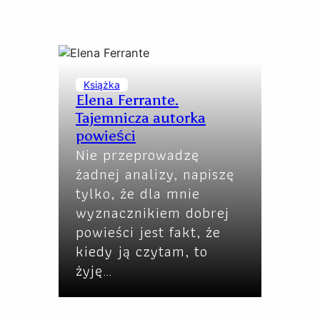
Książka
Elena Ferrante.
Tajemnicza autorka
powieści
Nie przeprowadzę
żadnej analizy, napiszę
tylko, że dla mnie
wyznacznikiem dobrej
powieści jest fakt, że
kiedy ją czytam, to
żyję…