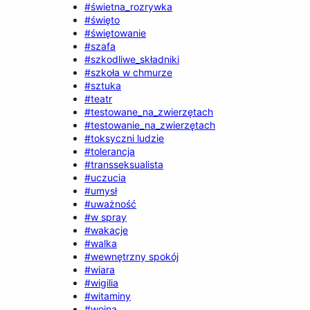
#świetna_rozrywka
#święto
#świętowanie
#szafa
#szkodliwe_składniki
#szkoła w chmurze
#sztuka
#teatr
#testowane_na_zwierzętach
#testowanie_na_zwierzętach
#toksyczni ludzie
#tolerancja
#transseksualista
#uczucia
#umysł
#uważność
#w spray
#wakacje
#walka
#wewnętrzny spokój
#wiara
#wigilia
#witaminy
#wojna