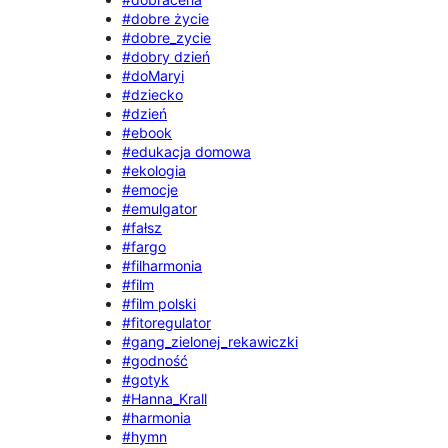
#dobre życie
#dobre_zycie
#dobry dzień
#doMaryi
#dziecko
#dzień
#ebook
#edukacja domowa
#ekologia
#emocje
#emulgator
#fałsz
#fargo
#filharmonia
#film
#film polski
#fitoregulator
#gang_zielonej_rekawiczki
#godność
#gotyk
#Hanna_Krall
#harmonia
#hymn