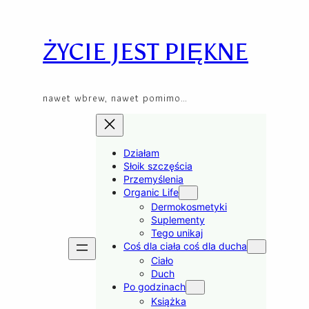
Skip
to
content
ŻYCIE JEST PIĘKNE
nawet wbrew, nawet pomimo…
Działam
Słoik szczęścia
Przemyślenia
Organic Life
Dermokosmetyki
Suplementy
Tego unikaj
Coś dla ciała coś dla ducha
Ciało
Duch
Po godzinach
Książka