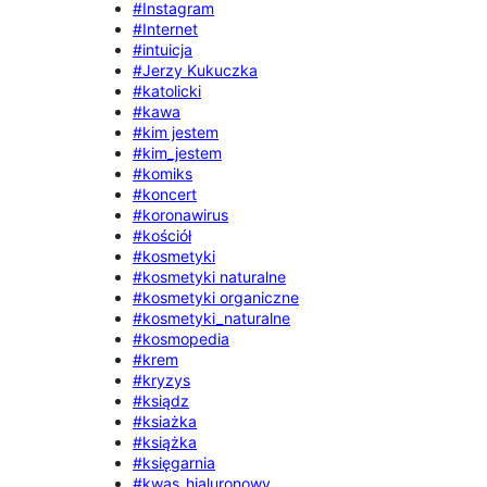
#Instagram
#Internet
#intuicja
#Jerzy Kukuczka
#katolicki
#kawa
#kim jestem
#kim_jestem
#komiks
#koncert
#koronawirus
#kościół
#kosmetyki
#kosmetyki naturalne
#kosmetyki organiczne
#kosmetyki_naturalne
#kosmopedia
#krem
#kryzys
#ksiądz
#ksiażka
#książka
#księgarnia
#kwas_hialuronowy