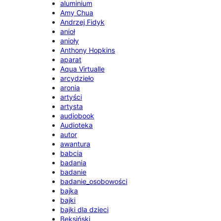
aluminium
Amy Chua
Andrzej Fidyk
anioł
anioły
Anthony Hopkins
aparat
Aqua Virtualle
arcydzieło
aronia
artyści
artysta
audiobook
Audioteka
autor
awantura
babcia
badania
badanie
badanie_osobowości
bajka
bajki
bajki dla dzieci
Beksiński