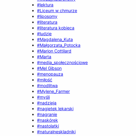
#lektura
#Liceum w chmurze
#liposomy
#literatura
#literatura kobieca
#ludzie
#Magdalena_Kuta
#Małgorzata_Potocka
#Marion Cottilard
#Marta
#media_społecznościowe
#Mel Gibson
#menopauza
#miłość
#modlitwa
#Mylene_Farmer
#myśli
#nadzieja
#nagietek lekarski
#nagranie
#naskórek
#nastolatki
#naturalneskladniki