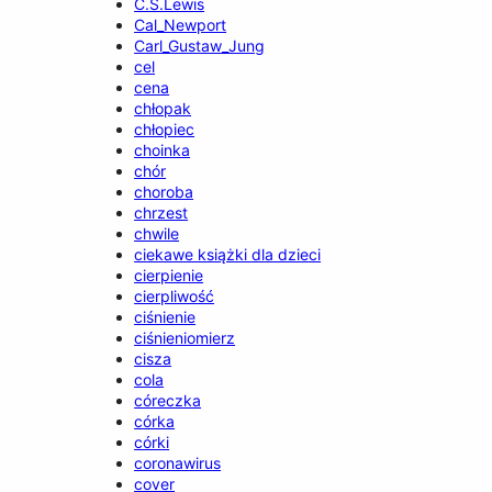
C.S.Lewis
Cal_Newport
Carl_Gustaw_Jung
cel
cena
chłopak
chłopiec
choinka
chór
choroba
chrzest
chwile
ciekawe książki dla dzieci
cierpienie
cierpliwość
ciśnienie
ciśnieniomierz
cisza
cola
córeczka
córka
córki
coronawirus
cover