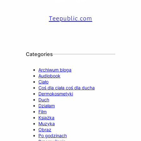
Teepublic.com
Categories
Archiwum bloga
Audiobook
Ciało
Coś dla ciała coś dla ducha
Dermokosmetyki
Duch
Działam
Film
Książka
Muzyka
Obraz
Po godzinach