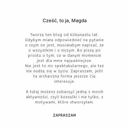
Cześć, to ja, Magda
Tworzę ten blog od kilkunastu lat.
Gdybym miała odpowiedzieć na pytanie
o czym on jest, musiałabym napisać, że
o wszystkim i o niczym. Bo piszę po
prostu o tym, co w danym momencie
jest dla mnie najważniejsze.
Nie jest to nic spektakularnego, ale też
nie nudzę się w życiu. Zapraszam, jeśli
ta archaiczna forma jeszcze Cię
interesuje.
A tutaj możesz zobaczyć jedną z moich
aktywności, czyli koszulki i nie tylko, z
motywami, które stworzyłam.
ZAPRASZAM
Facebook
YouTube
Instagram
X
TikTok
LinkedIn