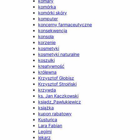
komary
komórka
komórki skóry
komputer
koncerny farmaceutyczne
konsekwencja
konsola
korzenie
kosmetyki
kosmetyki naturalne
koszulki
kreatywność
królewna
Krzysztof Globisz
Krzysztof Stroiński
krzywda
ks. Jan Kaczkowski
ksiądz_Pawlukiewicz
książka
kupon rabatowy
Kusturica
Lara Fabian
Legimi
lekarz