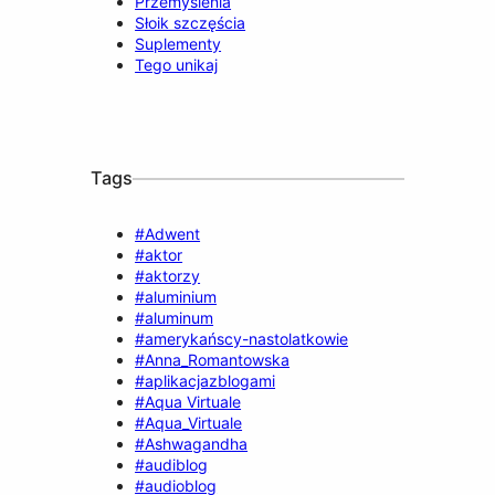
Przemyślenia
Słoik szczęścia
Suplementy
Tego unikaj
Tags
#Adwent
#aktor
#aktorzy
#aluminium
#aluminum
#amerykańscy-nastolatkowie
#Anna_Romantowska
#aplikacjazblogami
#Aqua Virtuale
#Aqua_Virtuale
#Ashwagandha
#audiblog
#audioblog