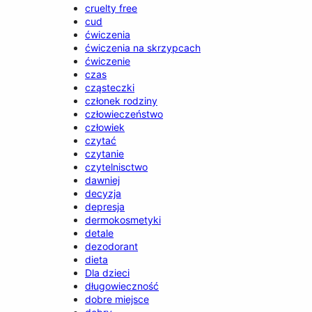
cruelty free
cud
ćwiczenia
ćwiczenia na skrzypcach
ćwiczenie
czas
cząsteczki
członek rodziny
człowieczeństwo
człowiek
czytać
czytanie
czytelnisctwo
dawniej
decyzja
depresja
dermokosmetyki
detale
dezodorant
dieta
Dla dzieci
długowieczność
dobre miejsce