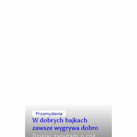
Przemyślenia
W dobrych bajkach
zawsze wygrywa dobro
Dzisiaj zapytam o coś,