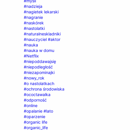
#myśli
#nadzieja
#nagietek lekarski
#nagranie
#naskórek
#nastolatki
#naturalneskladniki
#nauczyciel #aktor
#nauka
#nauka w domu
#Netflix
#niepoddawajsię
#niepodległość
#niezapominajki
#nowy_rok
#o nastolatkach
#ochrona środowiska
#ococtawalka
#odporność
#online
#opalanie #lato
#oparzenie
#organic life
#organic_life