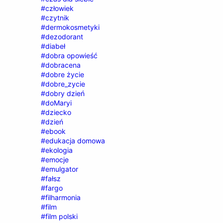
#człowiek
#czytnik
#dermokosmetyki
#dezodorant
#diabeł
#dobra opowieść
#dobracena
#dobre życie
#dobre_zycie
#dobry dzień
#doMaryi
#dziecko
#dzień
#ebook
#edukacja domowa
#ekologia
#emocje
#emulgator
#fałsz
#fargo
#filharmonia
#film
#film polski