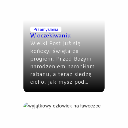
Przemyślenia
W oczekiwaniu
Wielki Post już się
kończy, święta za
progiem. Przed Bożym
narodzeniem narobiłam
rabanu, a teraz siedzę
cicho, jak mysz pod…