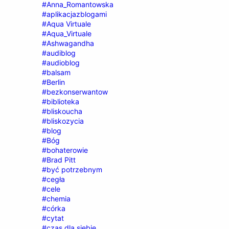
#Anna_Romantowska
#aplikacjazblogami
#Aqua Virtuale
#Aqua_Virtuale
#Ashwagandha
#audiblog
#audioblog
#balsam
#Berlin
#bezkonserwantow
#biblioteka
#bliskoucha
#bliskozycia
#blog
#Bóg
#bohaterowie
#Brad Pitt
#być potrzebnym
#cegła
#cele
#chemia
#córka
#cytat
#czas dla siebie