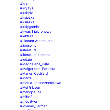
#krem
#kryzys
#ksiądz
#ksiażka
#książka
#księgarnia
#kwas_hialuronowy
#lektura
#Liceum w chmurze
#liposomy
#literatura
#literatura kobieca
#ludzie
#Magdalena_Kuta
#Małgorzata_Potocka
#Marion Cottilard
#Marta
#media_społecznościowe
#Mel Gibson
#menopauza
#miłość
#modlitwa
#Mylene_Farmer