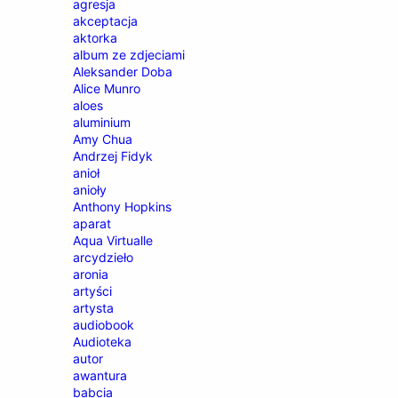
agresja
akceptacja
aktorka
album ze zdjeciami
Aleksander Doba
Alice Munro
aloes
aluminium
Amy Chua
Andrzej Fidyk
anioł
anioły
Anthony Hopkins
aparat
Aqua Virtualle
arcydzieło
aronia
artyści
artysta
audiobook
Audioteka
autor
awantura
babcia