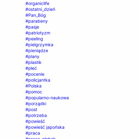
#organiclife
#ostatni_dzień
#Pan_Bóg
#parabeny
#pasje
#patriotyzm
#peeling
#pielgrzymka
#pieniądze
#plany
#plastik
#płeć
#pocenie
#policjantka
#Polska
#pomoc
#popularno-naukowa
#porządki
#post
#potrzeba
#powieść
#powieść japońska
#praca
#praca_głębok