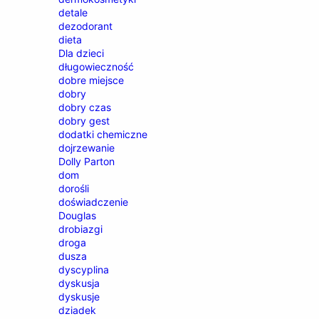
detale
dezodorant
dieta
Dla dzieci
długowieczność
dobre miejsce
dobry
dobry czas
dobry gest
dodatki chemiczne
dojrzewanie
Dolly Parton
dom
dorośli
doświadczenie
Douglas
drobiazgi
droga
dusza
dyscyplina
dyskusja
dyskusje
dziadek