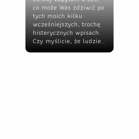
co może Was zdziwić po
tych moich kilku
wcześniejszych, trochę
histerycznych wpisach.
Czy myślicie, że ludzie…