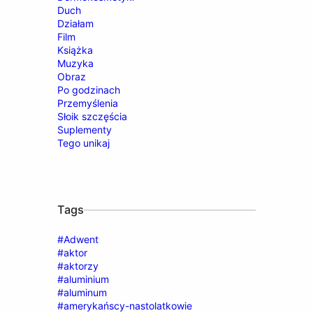
Duch
Działam
Film
Książka
Muzyka
Obraz
Po godzinach
Przemyślenia
Słoik szczęścia
Suplementy
Tego unikaj
Tags
#Adwent
#aktor
#aktorzy
#aluminium
#aluminum
#amerykańscy-nastolatkowie