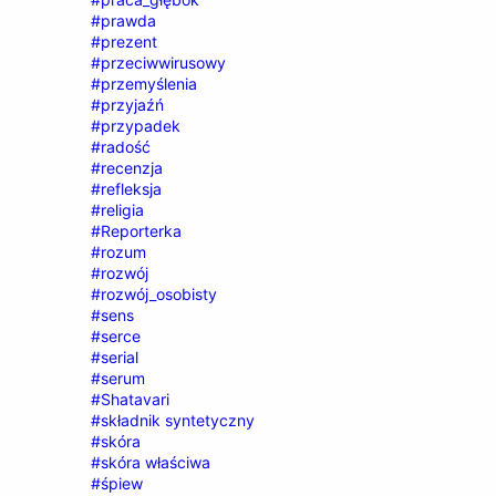
#prawda
#prezent
#przeciwwirusowy
#przemyślenia
#przyjaźń
#przypadek
#radość
#recenzja
#refleksja
#religia
#Reporterka
#rozum
#rozwój
#rozwój_osobisty
#sens
#serce
#serial
#serum
#Shatavari
#składnik syntetyczny
#skóra
#skóra właściwa
#śpiew