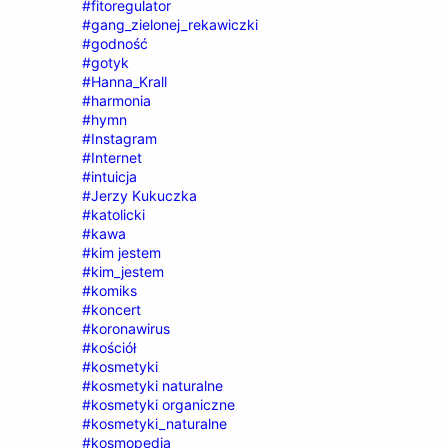
#fitoregulator
#gang_zielonej_rekawiczki
#godność
#gotyk
#Hanna_Krall
#harmonia
#hymn
#Instagram
#Internet
#intuicja
#Jerzy Kukuczka
#katolicki
#kawa
#kim jestem
#kim_jestem
#komiks
#koncert
#koronawirus
#kościół
#kosmetyki
#kosmetyki naturalne
#kosmetyki organiczne
#kosmetyki_naturalne
#kosmopedia