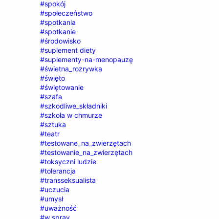
#spokój
#społeczeństwo
#spotkania
#spotkanie
#środowisko
#suplement diety
#suplementy-na-menopauzę
#świetna_rozrywka
#święto
#świętowanie
#szafa
#szkodliwe_składniki
#szkoła w chmurze
#sztuka
#teatr
#testowane_na_zwierzętach
#testowanie_na_zwierzętach
#toksyczni ludzie
#tolerancja
#transseksualista
#uczucia
#umysł
#uważność
#w spray