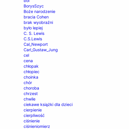
ból
BorysSzyc
Boże narodzenie
bracia Cohen
brak wyobraźni
było lepiej
C. S. Lewis
C.S.Lewis
Cal_Newport
Carl_Gustaw_Jung
cel
cena
chłopak
chłopiec
choinka
chór
choroba
chrzest
chwile
ciekawe książki dla dzieci
cierpienie
cierpliwość
ciśnienie
ciśnieniomierz