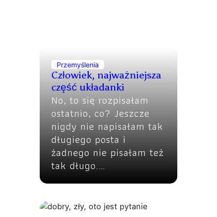
Przemyślenia
Człowiek, najważniejsza
część układanki
No, to się rozpisałam
ostatnio, co? Jeszcze
nigdy nie napisałam tak
długiego posta i
żadnego nie pisałam też
tak długo.…