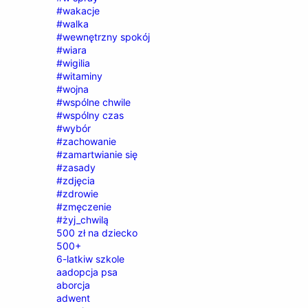
#wakacje
#walka
#wewnętrzny spokój
#wiara
#wigilia
#witaminy
#wojna
#wspólne chwile
#wspólny czas
#wybór
#zachowanie
#zamartwianie się
#zasady
#zdjęcia
#zdrowie
#zmęczenie
#żyj_chwilą
500 zł na dziecko
500+
6-latkiw szkole
aadopcja psa
aborcja
adwent