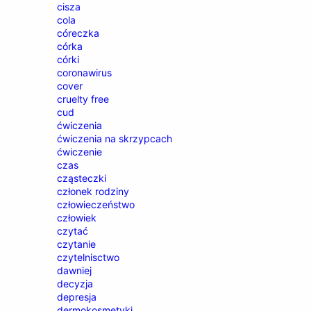
cisza
cola
córeczka
córka
córki
coronawirus
cover
cruelty free
cud
ćwiczenia
ćwiczenia na skrzypcach
ćwiczenie
czas
cząsteczki
członek rodziny
człowieczeństwo
człowiek
czytać
czytanie
czytelnisctwo
dawniej
decyzja
depresja
dermokosmetyki