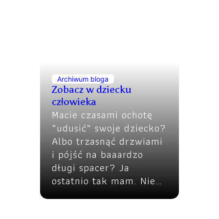
Archiwum bloga
Zobacz w dziecku
człowieka
Macie czasami ochotę
„udusić” swoje dziecko?
Albo trzasnąć drzwiami
i pójść na baaardzo
długi spacer? Ja
ostatnio tak mam. Nie…