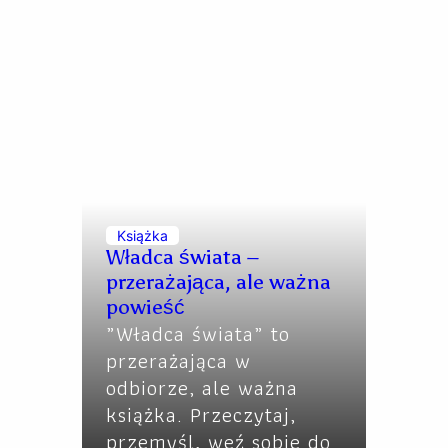
Książka
Władca świata –
przerażająca, ale ważna
powieść
„Władca świata” to
przerażająca w
odbiorze, ale ważna
książka. Przeczytaj,
przemyśl, weź sobie do