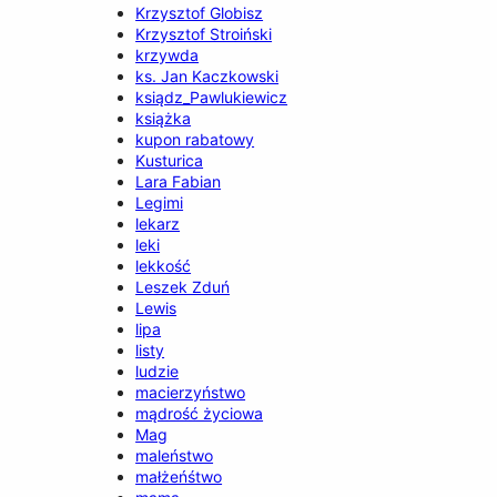
Krzysztof Globisz
Krzysztof Stroiński
krzywda
ks. Jan Kaczkowski
ksiądz_Pawlukiewicz
książka
kupon rabatowy
Kusturica
Lara Fabian
Legimi
lekarz
leki
lekkość
Leszek Zduń
Lewis
lipa
listy
ludzie
macierzyństwo
mądrość życiowa
Mag
maleństwo
małżeńśtwo