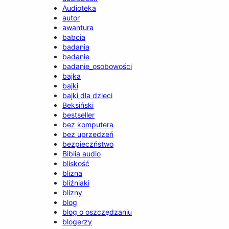
Audioteka
autor
awantura
babcia
badania
badanie
badanie_osobowości
bajka
bajki
bajki dla dzieci
Beksiński
bestseller
bez komputera
bez uprzedzeń
bezpieczństwo
Biblia audio
bliskość
blizna
bliźniaki
blizny
blog
blog o oszczędzaniu
blogerzy