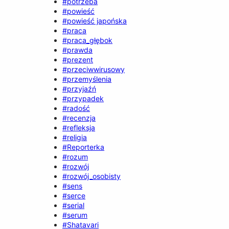
#potrzeba
#powieść
#powieść japońska
#praca
#praca_głębok
#prawda
#prezent
#przeciwwirusowy
#przemyślenia
#przyjaźń
#przypadek
#radość
#recenzja
#refleksja
#religia
#Reporterka
#rozum
#rozwój
#rozwój_osobisty
#sens
#serce
#serial
#serum
#Shatavari