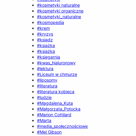
#kosmetyki naturalne
#kosmetyki organiczne
#kosmetyki_naturalne
#kosmopedia
#krem
#kryzys
#ksiądz
#książka
#ksiażka
#księgarnia
#kwas_hialuronowy
#lektura
#Liceum w chmurze
#liposomy
#literatura
#literatura kobieca
#ludzie
#Magdalena_Kuta
#Małgorzata_Potocka
#Marion Cottilard
#Marta
#media_społecznościowe
#Mel Gibson