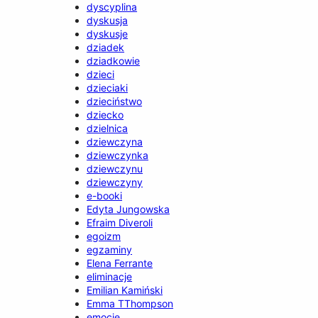
dyscyplina
dyskusja
dyskusje
dziadek
dziadkowie
dzieci
dzieciaki
dzieciństwo
dziecko
dzielnica
dziewczyna
dziewczynka
dziewczynu
dziewczyny
e-booki
Edyta Jungowska
Efraim Diveroli
egoizm
egzaminy
Elena Ferrante
eliminacje
Emilian Kamiński
Emma TThompson
emocje