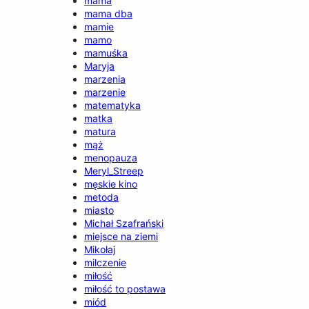
mama
mama dba
mamie
mamo
mamuśka
Maryja
marzenia
marzenie
matematyka
matka
matura
mąż
menopauza
Meryl_Streep
męskie kino
metoda
miasto
Michał Szafrański
miejsce na ziemi
Mikołaj
milczenie
miłość
miłość to postawa
miód