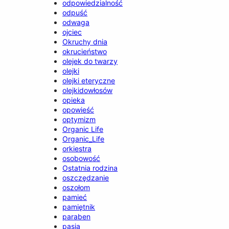
odpowiedzialność
odpuść
odwaga
ojciec
Okruchy dnia
okrucieństwo
olejek do twarzy
olejki
olejki eteryczne
olejkidowłosów
opieka
opowieść
optymizm
Organic Life
Organic_Life
orkiestra
osobowość
Ostatnia rodzina
oszczędzanie
oszołom
pamieć
pamiętnik
paraben
pasja