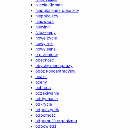
Nicole Kidman
niepokalanek pospolity
niepokojący
nieuwaga
niewinni
NIezłomny
nowe życie
nowy rok
nowy sens
o przemocy
obecność
objawy menopauzy
obóz koncentracyjny
ocaleli
oceny
ochrona
oczekiwanie
oddychanie
odkrycie
odpoczynek
odporność
odporność organizmu
odpowiedź