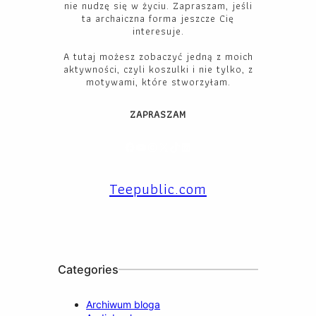
nie nudzę się w życiu. Zapraszam, jeśli
ta archaiczna forma jeszcze Cię
interesuje.
A tutaj możesz zobaczyć jedną z moich
aktywności, czyli koszulki i nie tylko, z
motywami, które stworzyłam.
ZAPRASZAM
Facebook
YouTube
Instagram
X
TikTok
LinkedIn
Teepublic.com
Categories
Archiwum bloga