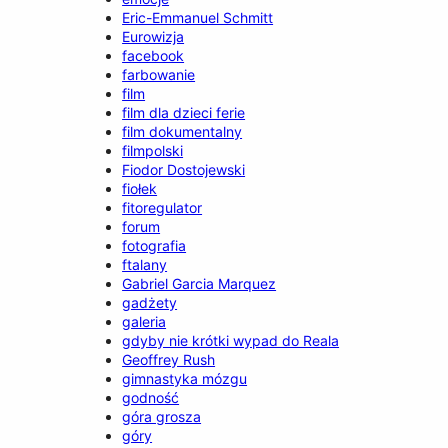
Eric-Emmanuel Schmitt
Eurowizja
facebook
farbowanie
film
film dla dzieci ferie
film dokumentalny
filmpolski
Fiodor Dostojewski
fiołek
fitoregulator
forum
fotografia
ftalany
Gabriel Garcia Marquez
gadżety
galeria
gdyby nie krótki wypad do Reala
Geoffrey Rush
gimnastyka mózgu
godność
góra grosza
góry