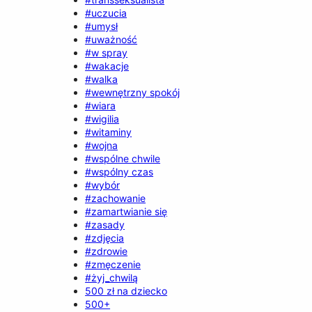
#uczucia
#umysł
#uważność
#w spray
#wakacje
#walka
#wewnętrzny spokój
#wiara
#wigilia
#witaminy
#wojna
#wspólne chwile
#wspólny czas
#wybór
#zachowanie
#zamartwianie się
#zasady
#zdjęcia
#zdrowie
#zmęczenie
#żyj_chwilą
500 zł na dziecko
500+