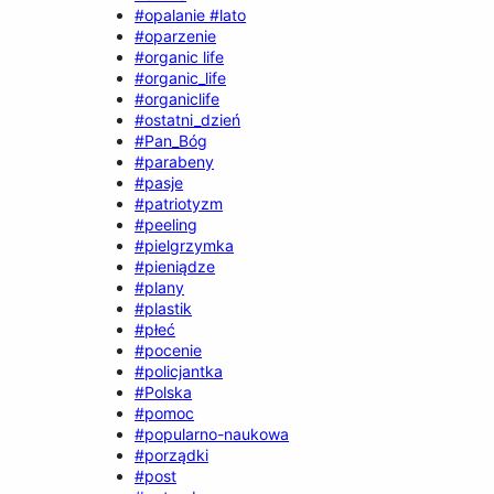
#opalanie #lato
#oparzenie
#organic life
#organic_life
#organiclife
#ostatni_dzień
#Pan_Bóg
#parabeny
#pasje
#patriotyzm
#peeling
#pielgrzymka
#pieniądze
#plany
#plastik
#płeć
#pocenie
#policjantka
#Polska
#pomoc
#popularno-naukowa
#porządki
#post