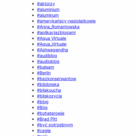
#aktorzy
#aluminium
#aluminum
#amerykańscy-nastolatkowie
#Anna_Romantowska
#aplikacjazblogami
#Aqua Virtuale
#Aqua_Virtuale
#Ashwagandha
#audiblog
#audioblog
#balsam
#Berlin
#bezkonserwantow
#biblioteka
#bliskoucha
#bliskozycia
#blog
#Bóg
#bohaterowie
#Brad Pitt
#być potrzebnym
#cegła