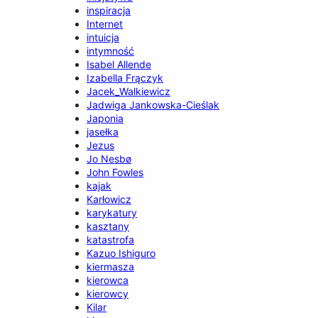
inspiracja
Internet
intuicja
intymność
Isabel Allende
Izabella Frączyk
Jacek_Walkiewicz
Jadwiga Jankowska-Cieślak
Japonia
jasełka
Jezus
Jo Nesbø
John Fowles
kajak
Karłowicz
karykatury
kasztany
katastrofa
Kazuo Ishiguro
kiermasza
kierowca
kierowcy
Kilar