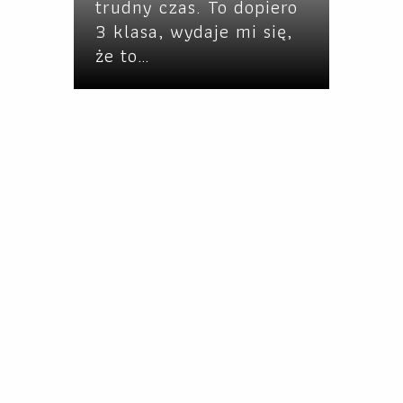
trudny czas. To dopiero
3 klasa, wydaje mi się,
że to…