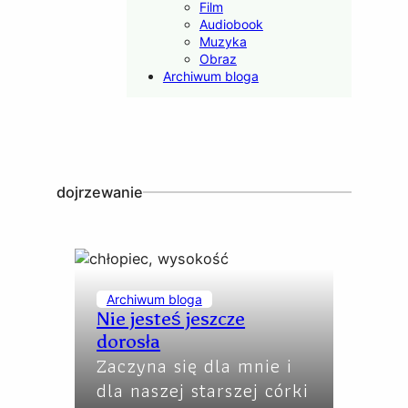
Film
Audiobook
Muzyka
Obraz
Archiwum bloga
dojrzewanie
Archiwum bloga
Nie jesteś jeszcze
dorosła
Zaczyna się dla mnie i
dla naszej starszej córki