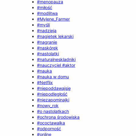
#menopauza
#miłość
#modlitwa
#Mylene_Farmer
#myśli
#nadzieja
#nagietek lekarski
#nagranie
#naskórek
#nastolatki
#naturalneskladniki
#nauczyciel #aktor
#nauka
#nauka w domu
#Netflix
#niepoddawajsię
#niepodległość
#niezapominajki
#nowy_rok
#o nastolatkach
#ochrona środowiska
#ococtawalka
#odporność
#online