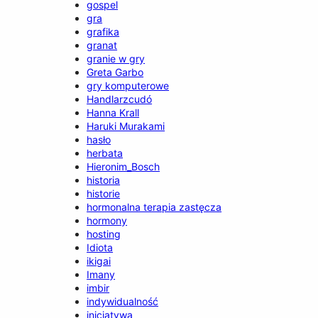
gospel
gra
grafika
granat
granie w gry
Greta Garbo
gry komputerowe
Handlarzcudó
Hanna Krall
Haruki Murakami
hasło
herbata
Hieronim_Bosch
historia
historie
hormonalna terapia zastęcza
hormony
hosting
Idiota
ikigai
Imany
imbir
indywidualność
inicjatywa