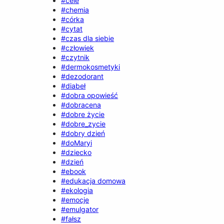
#cele
#chemia
#córka
#cytat
#czas dla siebie
#człowiek
#czytnik
#dermokosmetyki
#dezodorant
#diabeł
#dobra opowieść
#dobracena
#dobre życie
#dobre_zycie
#dobry dzień
#doMaryi
#dziecko
#dzień
#ebook
#edukacja domowa
#ekologia
#emocje
#emulgator
#fałsz