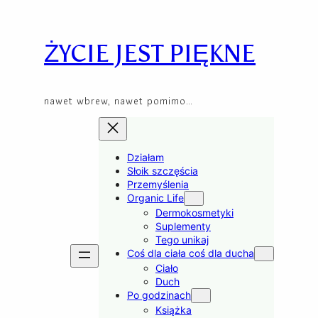
Skip
to
content
ŻYCIE JEST PIĘKNE
nawet wbrew, nawet pomimo…
Działam
Słoik szczęścia
Przemyślenia
Organic Life
Dermokosmetyki
Suplementy
Tego unikaj
Coś dla ciała coś dla ducha
Ciało
Duch
Po godzinach
Książka