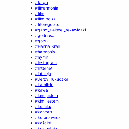
#fargo
#filharmonia
#film
#film polski
#fitoregulator
#gang_zielonej_rekawiczki
#godność
#gotyk
#Hanna_Krall
#harmonia
#hymn
#Instagram
#Internet
#intuicja
#Jerzy Kukuczka
#katolicki
#kawa
#kim jestem
#kim_jestem
#komiks
#koncert
#koronawirus
#kościół
#kosmetyki