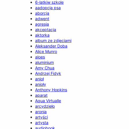
6-latkiw szkole
aadopcja psa
aborcja
adwent
agresja
akceptacja
aktorka
album ze zdjeciami
Aleksander Doba
Alice Munro
aloes
aluminium
Amy Chua
Andrzej Fidyk
anioł
anioły
Anthony Hopkins
aparat
Aqua Virtualle
arcydzieło
aronia
artyści
artysta
audiobook