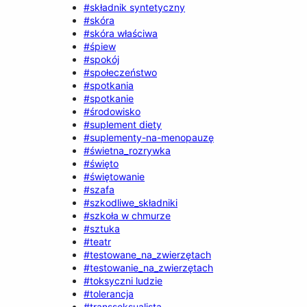
#składnik syntetyczny
#skóra
#skóra właściwa
#śpiew
#spokój
#społeczeństwo
#spotkania
#spotkanie
#środowisko
#suplement diety
#suplementy-na-menopauzę
#świetna_rozrywka
#święto
#świętowanie
#szafa
#szkodliwe_składniki
#szkoła w chmurze
#sztuka
#teatr
#testowane_na_zwierzętach
#testowanie_na_zwierzętach
#toksyczni ludzie
#tolerancja
#transseksualista