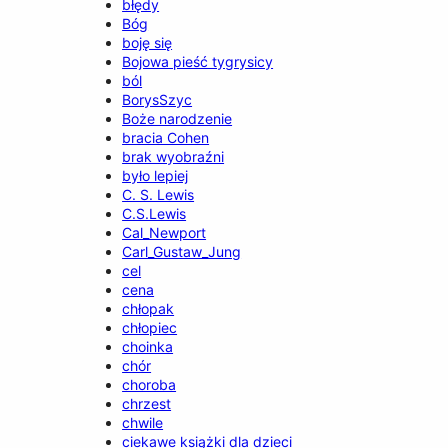
błędy
Bóg
boję się
Bojowa pieść tygrysicy
ból
BorysSzyc
Boże narodzenie
bracia Cohen
brak wyobraźni
było lepiej
C. S. Lewis
C.S.Lewis
Cal_Newport
Carl_Gustaw_Jung
cel
cena
chłopak
chłopiec
choinka
chór
choroba
chrzest
chwile
ciekawe książki dla dzieci