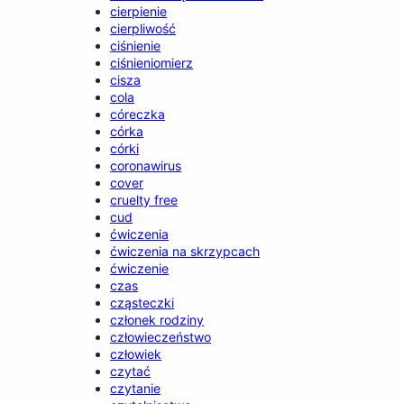
cierpienie
cierpliwość
ciśnienie
ciśnieniomierz
cisza
cola
córeczka
córka
córki
coronawirus
cover
cruelty free
cud
ćwiczenia
ćwiczenia na skrzypcach
ćwiczenie
czas
cząsteczki
członek rodziny
człowieczeństwo
człowiek
czytać
czytanie