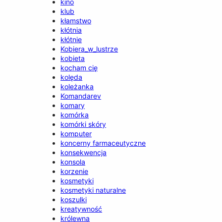
kino
klub
kłamstwo
kłótnia
kłótnie
Kobiera_w_lustrze
kobieta
kocham cię
kolęda
koleżanka
Komandarev
komary
komórka
komórki skóry
komputer
koncerny farmaceutyczne
konsekwencja
konsola
korzenie
kosmetyki
kosmetyki naturalne
koszulki
kreatywność
królewna