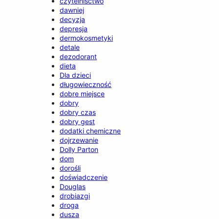
czytelnisctwo
dawniej
decyzja
depresja
dermokosmetyki
detale
dezodorant
dieta
Dla dzieci
długowieczność
dobre miejsce
dobry
dobry czas
dobry gest
dodatki chemiczne
dojrzewanie
Dolly Parton
dom
dorośli
doświadczenie
Douglas
drobiazgi
droga
dusza