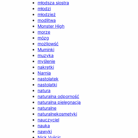
młodsza siostra
młodzi
młodzież
modlitwa
Monster High
morze
mózg
możliowść
Muminki
muzyka
myślenie
nakrętki
Narnia
nastolatek
nastolatki
natura
naturalna odporność
naturalna pielęgnacja
naturalne
naturalnekosmetyki
nauczyciel
nauka
nawyki
Nick Vujicic