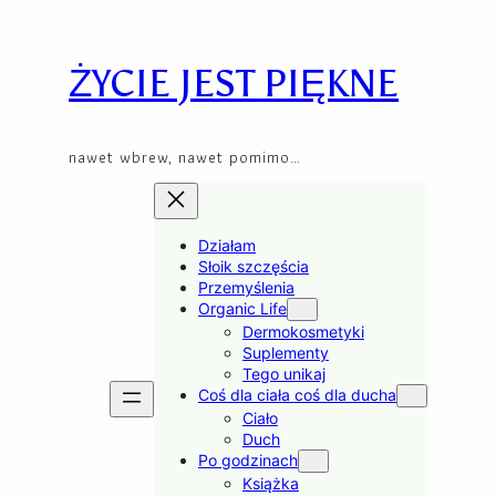
Skip
to
content
ŻYCIE JEST PIĘKNE
nawet wbrew, nawet pomimo…
Działam
Słoik szczęścia
Przemyślenia
Organic Life
Dermokosmetyki
Suplementy
Tego unikaj
Coś dla ciała coś dla ducha
Ciało
Duch
Po godzinach
Książka