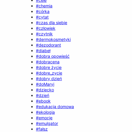
#cele
#chemia
#córka
#cytat
#czas dla siebie
#człowiek
#czytnik
#dermokosmetyki
#dezodorant
#diabeł
#dobra opowieść
#dobracena
#dobre życie
#dobre_zycie
#dobry dzień
#doMaryi
#dziecko
#dzień
#ebook
#edukacja domowa
#ekologia
#emocje
#emulgator
#fałsz