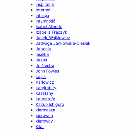
inspiracja
Internet
intuicja
intymność
Isabel Allende
Izabella Frączyk
Jacek_Walkiewicz
Jadwiga Jankowska-Cieślak
Japonia
jasełka
Jezus
Jo Nesbø
John Fowles
kajak
Karłowicz
karykatury
kasztany
katastrofa
Kazuo Ishiguro
kiermasza
kierowca
kierowcy
Kilar