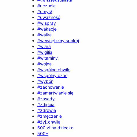
#uczucia
#umysł
#uważność
#w spray
#wakacje
#walka
#wewnętrzny spokój
#wiara
#wigilia
#witaminy
#wojna
#wspólne chwile
#wspólny czas
#wybór
#zachowanie
#zamartwianie się
#zasady
#zdjęcia
#zdrowie
#zmęczenie
#żyj_chwilą
500 zł na dziecko
500+