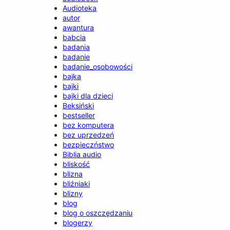
Audioteka
autor
awantura
babcia
badania
badanie
badanie_osobowości
bajka
bajki
bajki dla dzieci
Beksiński
bestseller
bez komputera
bez uprzedzeń
bezpieczństwo
Biblia audio
bliskość
blizna
bliźniaki
blizny
blog
blog o oszczędzaniu
blogerzy