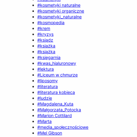
#kosmetyki naturalne
#kosmetyki organiczne
#kosmetyki_naturalne
#kosmopedia
#krem
#kryzys
#ksiądz
#ksiażka
#książka
#księgarnia
#kwas_hialuronowy
#lektura
#Liceum w chmurze
#liposomy
#literatura
#literatura kobieca
#ludzie
#Magdalena_Kuta
#Małgorzata_Potocka
#Marion Cottilard
#Marta
#media_społecznościowe
#Mel Gibson