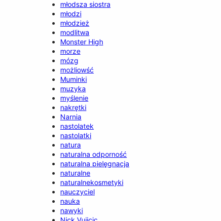
młodsza siostra
młodzi
młodzież
modlitwa
Monster High
morze
mózg
możliowść
Muminki
muzyka
myślenie
nakrętki
Narnia
nastolatek
nastolatki
natura
naturalna odporność
naturalna pielęgnacja
naturalne
naturalnekosmetyki
nauczyciel
nauka
nawyki
Nick Vujicic