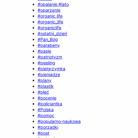
#opalanie #lato
#oparzenie
#organic life
#organic_life
#organiclife
#ostatni_dzień
#Pan_Bóg
#parabeny
#pasje
#patriotyzm
#peeling
#pielgrzymka
#pieniądze
#plany
#plastik
#płeć
#pocenie
#policjantka
#Polska
#pomoc
#popularno-naukowa
#porządki
#post