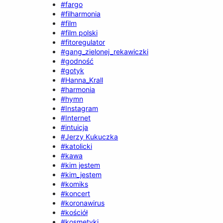
#fargo
#filharmonia
#film
#film polski
#fitoregulator
#gang_zielonej_rekawiczki
#godność
#gotyk
#Hanna_Krall
#harmonia
#hymn
#Instagram
#Internet
#intuicja
#Jerzy Kukuczka
#katolicki
#kawa
#kim jestem
#kim_jestem
#komiks
#koncert
#koronawirus
#kościół
#kosmetyki