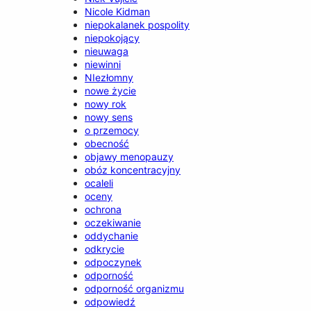
Nicole Kidman
niepokalanek pospolity
niepokojący
nieuwaga
niewinni
NIezłomny
nowe życie
nowy rok
nowy sens
o przemocy
obecność
objawy menopauzy
obóz koncentracyjny
ocaleli
oceny
ochrona
oczekiwanie
oddychanie
odkrycie
odpoczynek
odporność
odporność organizmu
odpowiedź