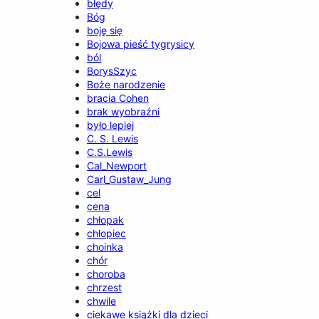
błędy
Bóg
boję się
Bojowa pieść tygrysicy
ból
BorysSzyc
Boże narodzenie
bracia Cohen
brak wyobraźni
było lepiej
C. S. Lewis
C.S.Lewis
Cal_Newport
Carl_Gustaw_Jung
cel
cena
chłopak
chłopiec
choinka
chór
choroba
chrzest
chwile
ciekawe książki dla dzieci