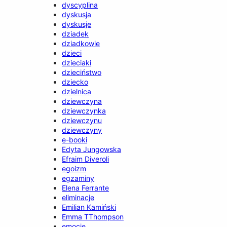
dyscyplina
dyskusja
dyskusje
dziadek
dziadkowie
dzieci
dzieciaki
dzieciństwo
dziecko
dzielnica
dziewczyna
dziewczynka
dziewczynu
dziewczyny
e-booki
Edyta Jungowska
Efraim Diveroli
egoizm
egzaminy
Elena Ferrante
eliminacje
Emilian Kamiński
Emma TThompson
emocje