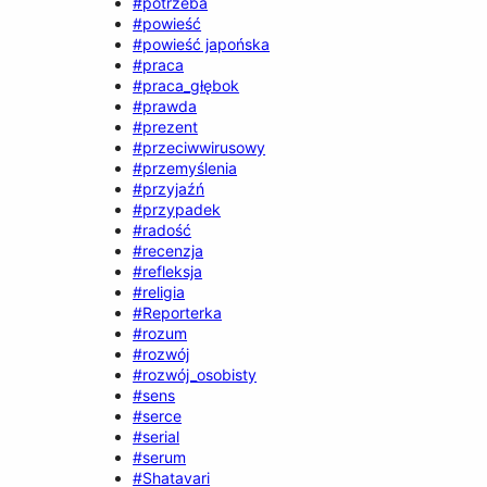
#potrzeba
#powieść
#powieść japońska
#praca
#praca_głębok
#prawda
#prezent
#przeciwwirusowy
#przemyślenia
#przyjaźń
#przypadek
#radość
#recenzja
#refleksja
#religia
#Reporterka
#rozum
#rozwój
#rozwój_osobisty
#sens
#serce
#serial
#serum
#Shatavari