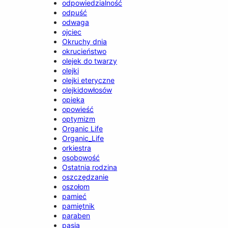
odpowiedzialność
odpuść
odwaga
ojciec
Okruchy dnia
okrucieństwo
olejek do twarzy
olejki
olejki eteryczne
olejkidowłosów
opieka
opowieść
optymizm
Organic Life
Organic_Life
orkiestra
osobowość
Ostatnia rodzina
oszczędzanie
oszołom
pamieć
pamiętnik
paraben
pasja