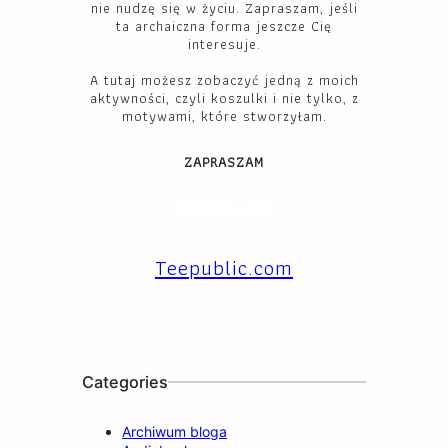
nie nudzę się w życiu. Zapraszam, jeśli
ta archaiczna forma jeszcze Cię
interesuje.
A tutaj możesz zobaczyć jedną z moich
aktywności, czyli koszulki i nie tylko, z
motywami, które stworzyłam.
ZAPRASZAM
Facebook
YouTube
Instagram
X
TikTok
LinkedIn
Teepublic.com
Categories
Archiwum bloga