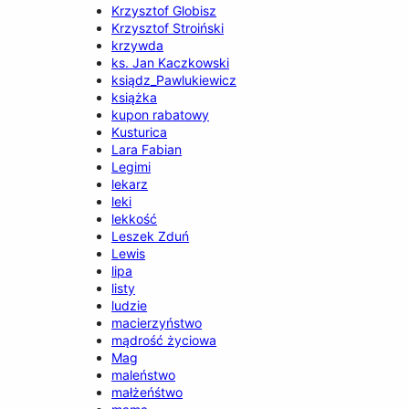
Krzysztof Globisz
Krzysztof Stroiński
krzywda
ks. Jan Kaczkowski
ksiądz_Pawlukiewicz
książka
kupon rabatowy
Kusturica
Lara Fabian
Legimi
lekarz
leki
lekkość
Leszek Zduń
Lewis
lipa
listy
ludzie
macierzyństwo
mądrość życiowa
Mag
maleństwo
małżeńśtwo