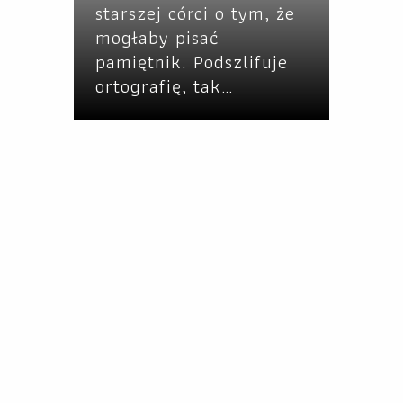
starszej córci o tym, że
mogłaby pisać
pamiętnik. Podszlifuje
ortografię, tak…