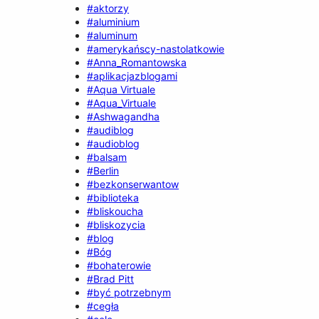
#aktorzy
#aluminium
#aluminum
#amerykańscy-nastolatkowie
#Anna_Romantowska
#aplikacjazblogami
#Aqua Virtuale
#Aqua_Virtuale
#Ashwagandha
#audiblog
#audioblog
#balsam
#Berlin
#bezkonserwantow
#biblioteka
#bliskoucha
#bliskozycia
#blog
#Bóg
#bohaterowie
#Brad Pitt
#być potrzebnym
#cegła