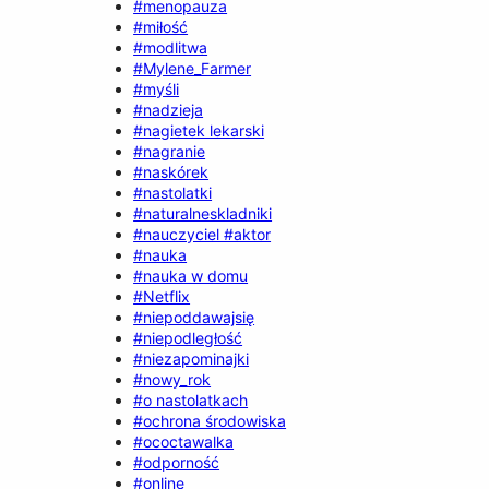
#menopauza
#miłość
#modlitwa
#Mylene_Farmer
#myśli
#nadzieja
#nagietek lekarski
#nagranie
#naskórek
#nastolatki
#naturalneskladniki
#nauczyciel #aktor
#nauka
#nauka w domu
#Netflix
#niepoddawajsię
#niepodległość
#niezapominajki
#nowy_rok
#o nastolatkach
#ochrona środowiska
#ococtawalka
#odporność
#online