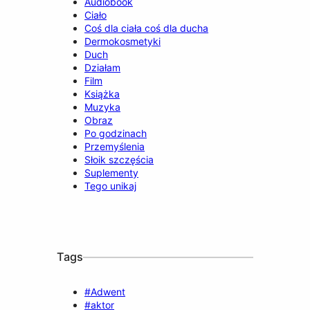
Audiobook
Ciało
Coś dla ciała coś dla ducha
Dermokosmetyki
Duch
Działam
Film
Książka
Muzyka
Obraz
Po godzinach
Przemyślenia
Słoik szczęścia
Suplementy
Tego unikaj
Tags
#Adwent
#aktor