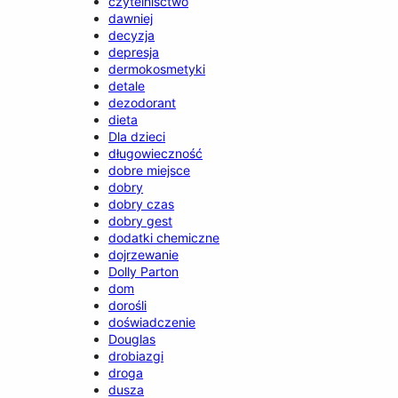
czytelnisctwo
dawniej
decyzja
depresja
dermokosmetyki
detale
dezodorant
dieta
Dla dzieci
długowieczność
dobre miejsce
dobry
dobry czas
dobry gest
dodatki chemiczne
dojrzewanie
Dolly Parton
dom
dorośli
doświadczenie
Douglas
drobiazgi
droga
dusza