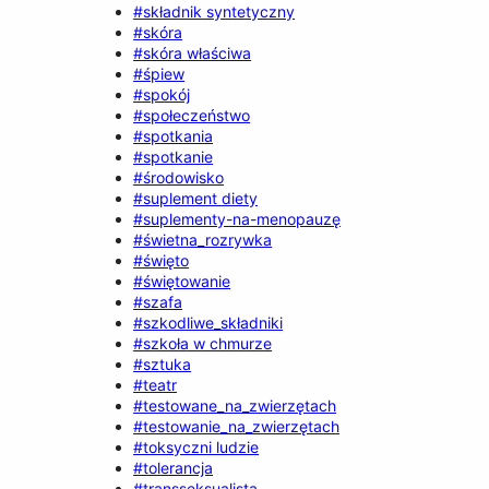
#składnik syntetyczny
#skóra
#skóra właściwa
#śpiew
#spokój
#społeczeństwo
#spotkania
#spotkanie
#środowisko
#suplement diety
#suplementy-na-menopauzę
#świetna_rozrywka
#święto
#świętowanie
#szafa
#szkodliwe_składniki
#szkoła w chmurze
#sztuka
#teatr
#testowane_na_zwierzętach
#testowanie_na_zwierzętach
#toksyczni ludzie
#tolerancja
#transseksualista