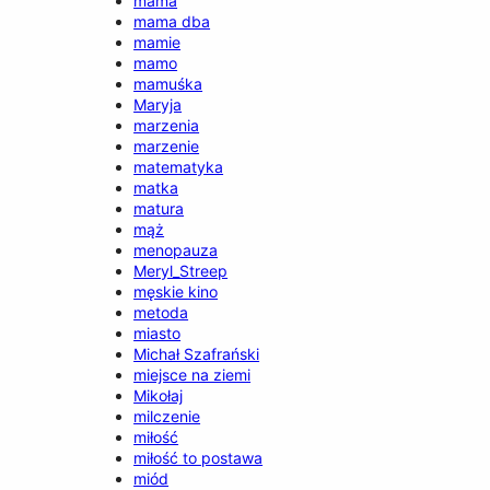
mama
mama dba
mamie
mamo
mamuśka
Maryja
marzenia
marzenie
matematyka
matka
matura
mąż
menopauza
Meryl_Streep
męskie kino
metoda
miasto
Michał Szafrański
miejsce na ziemi
Mikołaj
milczenie
miłość
miłość to postawa
miód