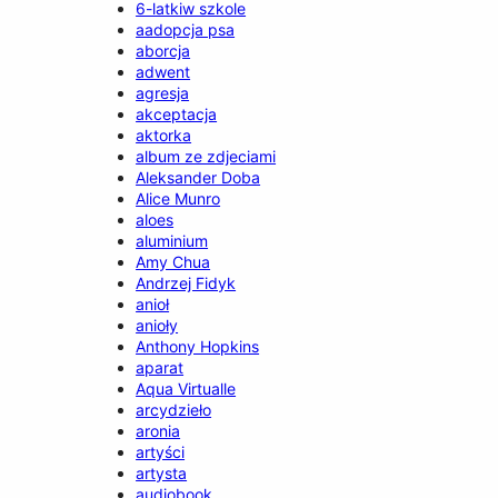
6-latkiw szkole
aadopcja psa
aborcja
adwent
agresja
akceptacja
aktorka
album ze zdjeciami
Aleksander Doba
Alice Munro
aloes
aluminium
Amy Chua
Andrzej Fidyk
anioł
anioły
Anthony Hopkins
aparat
Aqua Virtualle
arcydzieło
aronia
artyści
artysta
audiobook