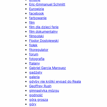
Eric-Emmanuel Schmitt
Eurowizja
facebook
farbowanie
film
film dla dzieci ferie
film dokumentalny
filmpolski
Fiodor Dostojewski
fiołek
fitoregulator
forum
fotografia
ftalany
Gabriel Garcia Marquez
gadżety
galeria
gdyby nie krótki wypad do Reala
Geoffrey Rush
gimnastyka mózgu
godność
góra grosza
góry