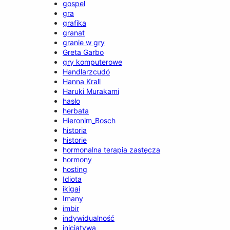
gospel
gra
grafika
granat
granie w gry
Greta Garbo
gry komputerowe
Handlarzcudó
Hanna Krall
Haruki Murakami
hasło
herbata
Hieronim_Bosch
historia
historie
hormonalna terapia zastęcza
hormony
hosting
Idiota
ikigai
Imany
imbir
indywidualność
inicjatywa