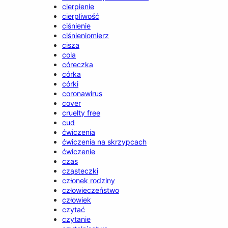
cierpienie
cierpliwość
ciśnienie
ciśnieniomierz
cisza
cola
córeczka
córka
córki
coronawirus
cover
cruelty free
cud
ćwiczenia
ćwiczenia na skrzypcach
ćwiczenie
czas
cząsteczki
członek rodziny
człowieczeństwo
człowiek
czytać
czytanie