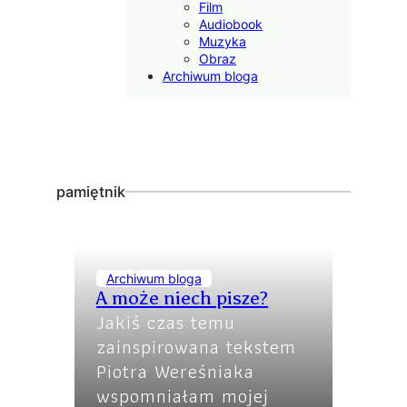
Film
Audiobook
Muzyka
Obraz
Archiwum bloga
pamiętnik
Archiwum bloga
A może niech pisze?
Jakiś czas temu
zainspirowana tekstem
Piotra Wereśniaka
wspomniałam mojej