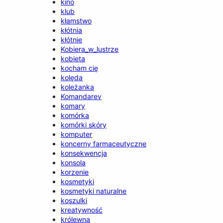
kino
klub
kłamstwo
kłótnia
kłótnie
Kobiera_w_lustrze
kobieta
kocham cię
kolęda
koleżanka
Komandarev
komary
komórka
komórki skóry
komputer
koncerny farmaceutyczne
konsekwencja
konsola
korzenie
kosmetyki
kosmetyki naturalne
koszulki
kreatywność
królewna